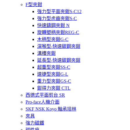
F型夾鉗
強力型平面夾鉗S-C12
強力型虎齒夾鉗S-C
快速鑄鋼夾鉗 N
旋轉塑柄夾鉗REG-C
木柄型夾鉗G-C
深喉型-快速碳鋼夾鉗
溝槽夾鉗
延長型-快速碳鋼夾鉗
超重型夾鉗SS-C
速捷型夾鉗G-L
重力型夾鉗GS-C
鉗得力夾鉗 CTL
西德式平面剪台 SR
Pro-face人機介面
SKF NSK Koyo 軸承培林
夾具
強力磁鐵
磁性座