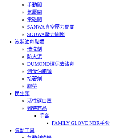
手動閥
氣壓閥
電磁閥
SANWA真空壓力開關
SOUWA壓力開關
液狀油劑黏類
清洗劑
防火泥
DUMOND環保去漆劑
潤滑油脂類
接著劑
膠帶
民生類
活性碳口罩
獨特商品
手套
FAMILY GLOVE NBR手套
氣動工具
氣動刻模機