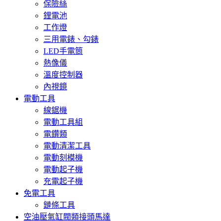
保險絲
鋰電池
工作燈
三用電錶、勾錶
LED手電筒
熱像儀
溫度控制器
內視鏡
電動工具
線鋸機
電動工具組
電鑽類
電動清潔工具
電動刻模機
電動起子機
充電起子機
免電工具
鏈條工具
空油壓氣缸閥類接頭馬達