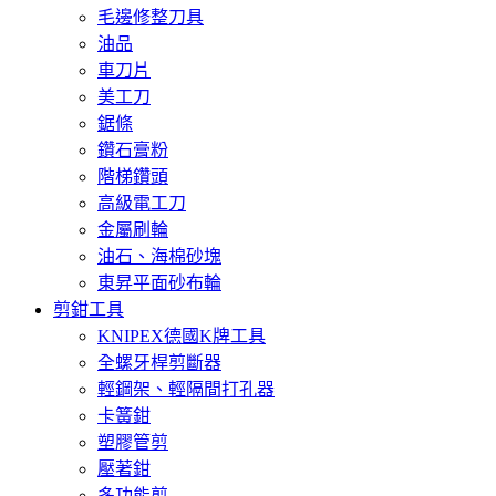
毛邊修整刀具
油品
車刀片
美工刀
鋸條
鑽石膏粉
階梯鑽頭
高級電工刀
金屬刷輪
油石、海棉砂塊
東昇平面砂布輪
剪鉗工具
KNIPEX德國K牌工具
全螺牙桿剪斷器
輕鋼架、輕隔間打孔器
卡簧鉗
塑膠管剪
壓著鉗
多功能剪