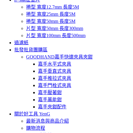
捲型 寬度12.7mm 長度5M
捲型 寬度25mm 長度5M
捲型 寬度50mm 長度5M
片型 寬度50mm 長度300mm
片型 寬度100mm 長度500mm
過濾紙
批發批貨團購區
GOODHAND嘉手快速夾具夾鉗
嘉手水平式夾具
嘉手垂直式夾具
嘉手推拉式夾具
嘉手門栓式夾具
嘉手壓著鉗
嘉手萬能鉗
嘉手夾鉗配件
關於好工具 YenG
最新消息與商品介紹
購物流程