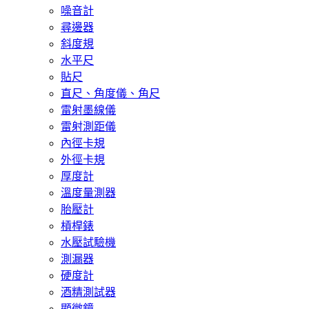
噪音計
尋邊器
斜度規
水平尺
貼尺
直尺、角度儀、角尺
雷射墨線儀
雷射測距儀
內徑卡規
外徑卡規
厚度計
溫度量測器
胎壓計
槓桿錶
水壓試驗機
測漏器
硬度計
酒精測試器
顯微鏡