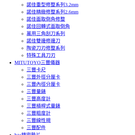
諾佳重型修整系列3.2mm
諾佳精緻修整系列2.6mm
諾佳面取倒角修整
諾佳回轉式面取倒角
萬用三角刮刀系列
諾佳雙邊修邊刀
陶瓷刀刃修整系列
特殊工具刀刃
MITUTOYO三豐儀器
三豐卡尺
三豐外徑分厘卡
三豐內徑分厘卡
三豐量錶
三豐高度計
三豐槓桿式量錶
三豐粗度計
三豐線性規
三豐配件
h+s精密墊片