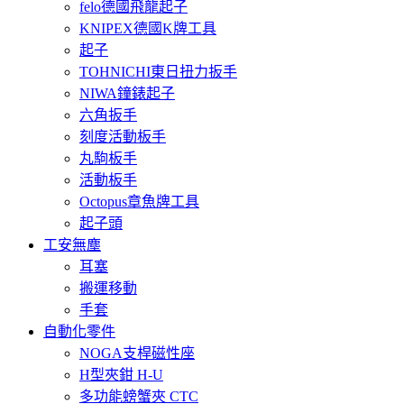
felo德國飛龍起子
KNIPEX德國K牌工具
起子
TOHNICHI東日扭力扳手
NIWA鐘錶起子
六角扳手
刻度活動板手
丸駒板手
活動板手
Octopus章魚牌工具
起子頭
工安無塵
耳塞
搬運移動
手套
自動化零件
NOGA支桿磁性座
H型夾鉗 H-U
多功能螃蟹夾 CTC