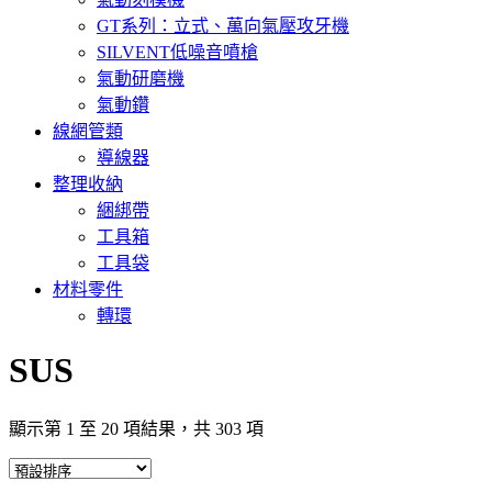
GT系列：立式、萬向氣壓攻牙機
SILVENT低噪音噴槍
氣動研磨機
氣動鑽
線網管類
導線器
整理收納
綑綁帶
工具箱
工具袋
材料零件
轉環
SUS
顯示第 1 至 20 項結果，共 303 項