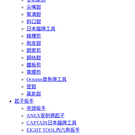
尖嘴鉗
幫浦鉗
斜口鉗
日本錨牌工具
線槽剪
脫皮鉗
鋼索剪
鋼絲鉗
鐵板剪
電纜剪
Octopus章魚牌工具
管鉗
萬能鉗
起子扳手
夾頭扳手
ANEX安耐適起子
CAPTAIN日本錨牌工具
EIGHT TOOL內六角扳手