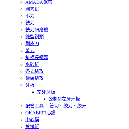
AMADA鋸帶
圓穴鋸
小刀
銑刀
銑刀研磨機
錐型鑽頭
剝皮刀
剪刀
斜柄長鑽頭
水砂紙
各式絲攻
鑽頭絲攻
牙板
左牙牙板
公制M左牙牙板
配管工具： 管切、絞刀、絞牙
OKABE中心鑽
中心衝
擦拭紙