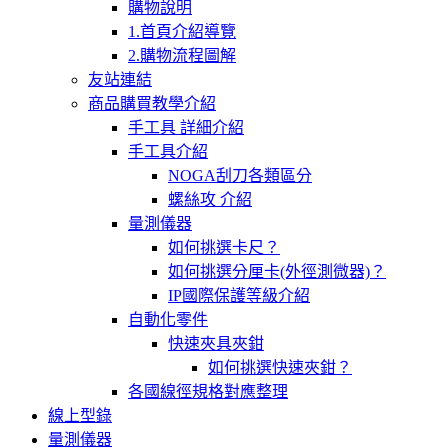
購物說明
1.首頁介紹導覽
2.購物流程圖解
友站連結
商品購買教學介紹
手工具 詳細介紹
手工具介紹
NOGA刮刀各類區分
螺絲攻 介紹
量測儀器
如何挑選卡尺？
如何挑選分厘卡(外徑測微器)？
IP國際保護等級介紹
自動化零件
快速夾具夾鉗
如何挑選快速夾鉗？
各國線徑規格對應整理
線上型錄
量測儀器