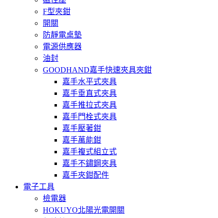
F型夾鉗
開關
防靜電桌墊
電源供應器
油封
GOODHAND嘉手快速夾具夾鉗
嘉手水平式夾具
嘉手垂直式夾具
嘉手推拉式夾具
嘉手門栓式夾具
嘉手壓著鉗
嘉手萬能鉗
嘉手複式組立式
嘉手不鏽鋼夾具
嘉手夾鉗配件
電子工具
檢電器
HOKUYO北陽光電開關