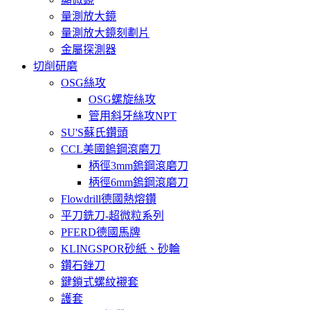
量測放大鏡
量測放大鏡刻劃片
金屬探測器
切削研磨
OSG絲攻
OSG螺旋絲攻
管用斜牙絲攻NPT
SU'S蘇氏鑽頭
CCL美國鎢鋼滾磨刀
柄徑3mm鎢鋼滾磨刀
柄徑6mm鎢鋼滾磨刀
Flowdrill德國熱熔鑽
平刀銑刀-超微粒系列
PFERD德國馬牌
KLINGSPOR砂紙、砂輪
鑽石銼刀
鍵鎖式螺紋襯套
護套