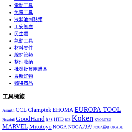
電動工具
免電工具
液狀油劑黏類
工安無塵
民生類
氣動工具
材料零件
線網管類
整理收納
批發批貨團購區
最新好物
獨特商品
工具標籤
EUROPA TOOL
Clamptek
CCL
EHOMA
Asmith
Koken
GoodHand
HTD
h+s
Flowdrill
KYORITSU
JOB
MARVEL
Mitutoyo
NOGA
NOGA刀刃
OKABE
NOGA握柄