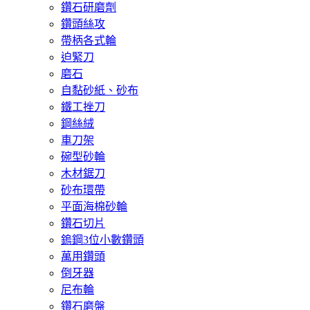
鑽石研磨劑
鑽頭絲攻
帶柄各式輪
迫緊刀
磨石
自黏砂紙、砂布
鐵工挫刀
鋼絲絨
車刀架
碗型砂輪
木材鋸刀
砂布環帶
平面海棉砂輪
鑽石切片
鎢鋼3位小數鑽頭
萬用鑽頭
倒牙器
尼布輪
鑽石磨盤