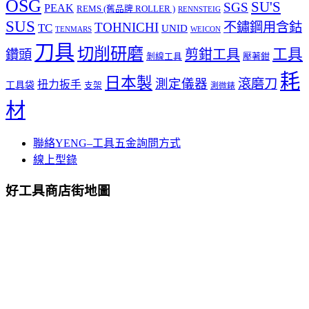
OSG
SU'S
SGS
PEAK
REMS (舊品牌 ROLLER )
RENNSTEIG
SUS
TOHNICHI
不鏽鋼用含鈷
TC
UNID
TENMARS
WEICON
刀具
切削研磨
工具
剪鉗工具
鑽頭
壓著鉗
剝線工具
耗
日本製
測定儀器
滾磨刀
扭力扳手
工具袋
支架
測微錶
材
聯絡YENG–工具五金詢問方式
線上型錄
好工具商店街地圖