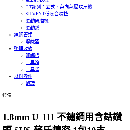
GT系列：立式、萬向氣壓攻牙機
SILVENT低噪音噴槍
氣動研磨機
氣動鑽
線網管類
導線器
整理收納
綑綁帶
工具箱
工具袋
材料零件
轉環
特價
1.8mm U-111 不鏽鋼用含鈷鑽