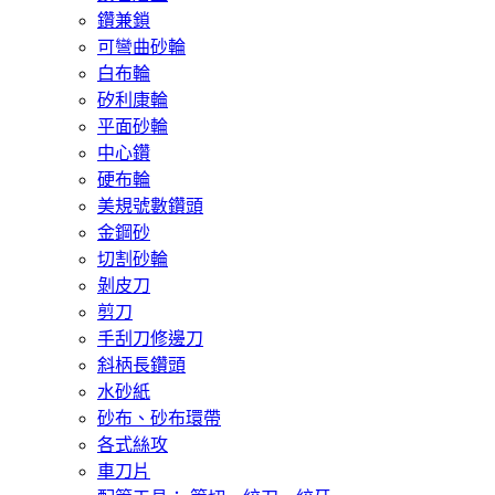
鑽兼鎖
可彎曲砂輪
白布輪
矽利康輪
平面砂輪
中心鑽
硬布輪
美規號數鑽頭
金鋼砂
切割砂輪
剝皮刀
剪刀
手刮刀修邊刀
斜柄長鑽頭
水砂紙
砂布、砂布環帶
各式絲攻
車刀片