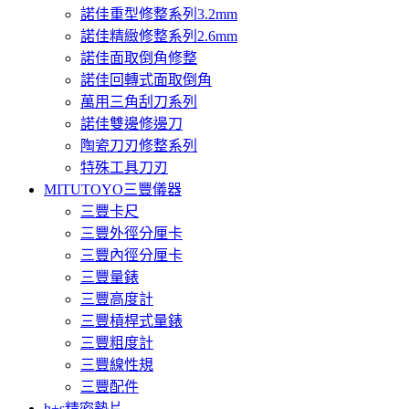
諾佳重型修整系列3.2mm
諾佳精緻修整系列2.6mm
諾佳面取倒角修整
諾佳回轉式面取倒角
萬用三角刮刀系列
諾佳雙邊修邊刀
陶瓷刀刃修整系列
特殊工具刀刃
MITUTOYO三豐儀器
三豐卡尺
三豐外徑分厘卡
三豐內徑分厘卡
三豐量錶
三豐高度計
三豐槓桿式量錶
三豐粗度計
三豐線性規
三豐配件
h+s精密墊片