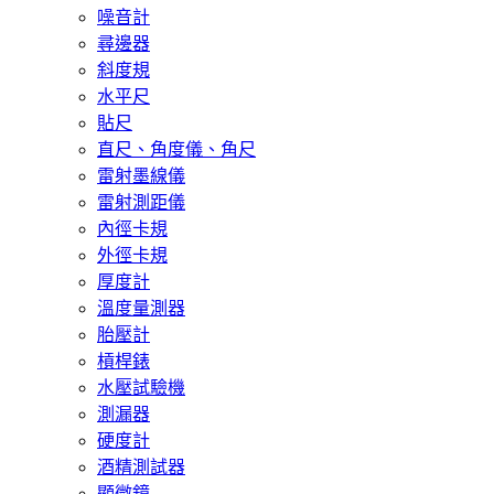
噪音計
尋邊器
斜度規
水平尺
貼尺
直尺、角度儀、角尺
雷射墨線儀
雷射測距儀
內徑卡規
外徑卡規
厚度計
溫度量測器
胎壓計
槓桿錶
水壓試驗機
測漏器
硬度計
酒精測試器
顯微鏡