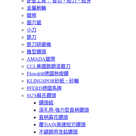
配管工具： 管切、絞刀、絞牙
金屬刷輪
鋸條
圓穴鋸
小刀
銑刀
銑刀研磨機
錐型鑽頭
AMADA鋸帶
CCL美國鎢鋼滾磨刀
Flowdrill德國熱熔鑽
KLINGSPOR砂紙、砂輪
PFERD德國馬牌
SU'S蘇氏鑽頭
鑽頭組
深孔用-強力型直柄鑽頭
直柄蔴花鑽頭
覆TiAIN高速短刃鑽頭
不鏽鋼用含鈷鑽頭