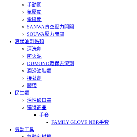
手動閥
氣壓閥
電磁閥
SANWA真空壓力開關
SOUWA壓力開關
液狀油劑黏類
清洗劑
防火泥
DUMOND環保去漆劑
潤滑油脂類
接著劑
膠帶
民生類
活性碳口罩
獨特商品
手套
FAMILY GLOVE NBR手套
氣動工具
氣動刻模機