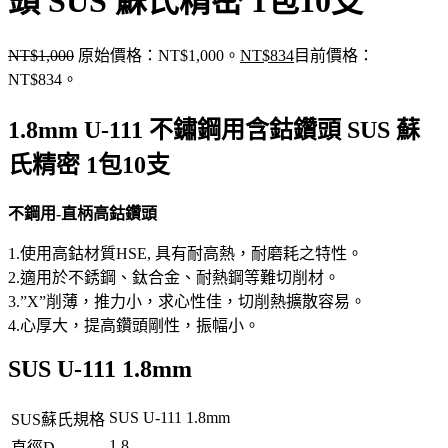
頭 SUS 蘇氏精密 1包10支
NT$
1,000
原始價格：NT$1,000。
NT$
834
目前價格：
NT$834。
1.8mm U-111 不鏽鋼用含鈷鑽頭 SUS 蘇
氏精密 1包10支
不鋼用-直柄高鈷鑽頭
1.使用高鈷材質HSE, 具有耐高熱，耐磨耗之特性。
2.適用於不銹鋼、鈦合金、耐熱鋼等難切削材。
3.”X”削薄，推力小，求心性佳，切削熱擴散容易。
4.心厚大，提高鑽頭剛性，振幅小。
SUS U-111 1.8mm
SUS U-111 1.8mm
SUS蘇氏規格
1.8
直徑D