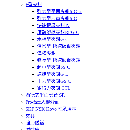
F型夾鉗
強力型平面夾鉗S-C12
強力型虎齒夾鉗S-C
快速鑄鋼夾鉗 N
旋轉塑柄夾鉗REG-C
木柄型夾鉗G-C
深喉型-快速碳鋼夾鉗
溝槽夾鉗
延長型-快速碳鋼夾鉗
超重型夾鉗SS-C
速捷型夾鉗G-L
重力型夾鉗GS-C
鉗得力夾鉗 CTL
西德式平面剪台 SR
Pro-face人機介面
SKF NSK Koyo 軸承培林
夾具
強力磁鐵
磁性座