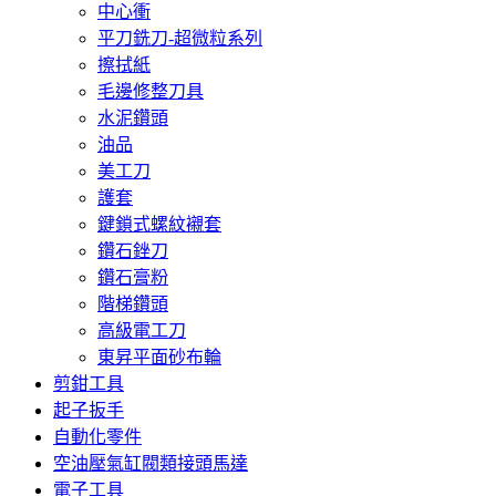
中心衝
平刀銑刀-超微粒系列
擦拭紙
毛邊修整刀具
水泥鑽頭
油品
美工刀
護套
鍵鎖式螺紋襯套
鑽石銼刀
鑽石膏粉
階梯鑽頭
高級電工刀
東昇平面砂布輪
剪鉗工具
起子扳手
自動化零件
空油壓氣缸閥類接頭馬達
電子工具