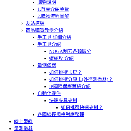
購物說明
1.首頁介紹導覽
2.購物流程圖解
友站連結
商品購買教學介紹
手工具 詳細介紹
手工具介紹
NOGA刮刀各類區分
螺絲攻 介紹
量測儀器
如何挑選卡尺？
如何挑選分厘卡(外徑測微器)？
IP國際保護等級介紹
自動化零件
快速夾具夾鉗
如何挑選快速夾鉗？
各國線徑規格對應整理
線上型錄
量測儀器