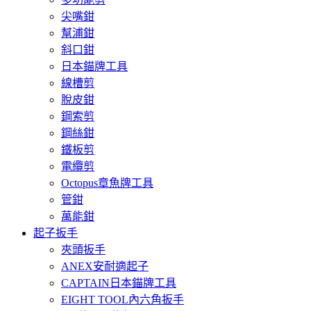
尖嘴鉗
幫浦鉗
斜口鉗
日本錨牌工具
線槽剪
脫皮鉗
鋼索剪
鋼絲鉗
鐵板剪
電纜剪
Octopus章魚牌工具
管鉗
萬能鉗
起子扳手
夾頭扳手
ANEX安耐適起子
CAPTAIN日本錨牌工具
EIGHT TOOL內六角扳手