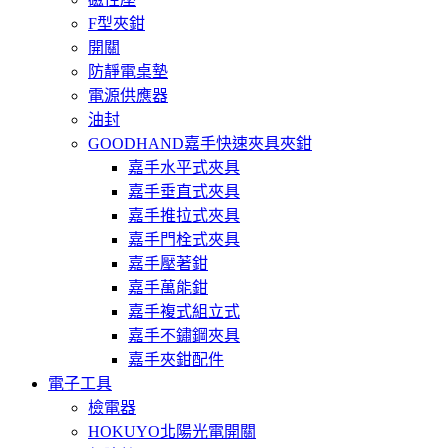
F型夾鉗
開關
防靜電桌墊
電源供應器
油封
GOODHAND嘉手快速夾具夾鉗
嘉手水平式夾具
嘉手垂直式夾具
嘉手推拉式夾具
嘉手門栓式夾具
嘉手壓著鉗
嘉手萬能鉗
嘉手複式組立式
嘉手不鏽鋼夾具
嘉手夾鉗配件
電子工具
檢電器
HOKUYO北陽光電開關