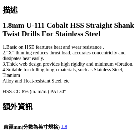
描述
1.8mm U-111 Cobalt HSS Straight Shank
Twist Drills For Stainless Steel
1.Basic on HSE feartures heat and wear resistance .
2.”X” thinning reduces thrust load, accurates concentricity and
dissipates heat easily.
3.Thick web design provides high rigidity and minimum vibration.
4.Suitable for drilling tough materials, such as Stainless Steel,
Titanium
Alloy and Heat-resistant Steel, etc.
HSS-CO 8% (in. m/m.) PA130°
額外資訊
1.8
直徑mm(分數為英寸規格)