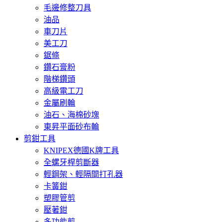
毛邊修整刀具
油品
車刀片
美工刀
鋸條
鑽石膏粉
階梯鑽頭
高級電工刀
金屬刷輪
油石、海棉砂塊
東昇平面砂布輪
剪鉗工具
KNIPEX德國K牌工具
全螺牙桿剪斷器
輕鋼架、輕隔間打孔器
卡簧鉗
塑膠管剪
壓著鉗
多功能剪