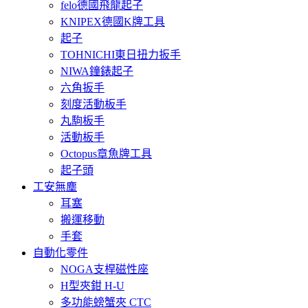
felo德國飛龍起子
KNIPEX德國K牌工具
起子
TOHNICHI東日扭力扳手
NIWA鐘錶起子
六角扳手
刻度活動板手
丸駒板手
活動板手
Octopus章魚牌工具
起子頭
工安無塵
耳塞
搬運移動
手套
自動化零件
NOGA支桿磁性座
H型夾鉗 H-U
多功能螃蟹夾 CTC