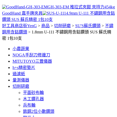
GH-303-EM 推拉式夾鉗 夾持力454kg
GoodHand 嘉手牌夾具
4.9mm U-111 不鏽鋼用含鈷
鑽頭 SUS 蘇氏精密 1包10支
好工具商店街YenG
>
商品
>
切削研磨
>
SU'S蘇氏鑽頭
>
不鏽
鋼用含鈷鑽頭
>
1.8mm U-111 不鏽鋼用含鈷鑽頭 SUS 蘇氏精
密 1包10支
小農蔬果
NOGA手刮刀修邊刀
MITUTOYO三豐儀器
h+s精密墊片
過濾紙
量測儀器
切削研磨
平面砂布輪
木工鑽孔器
兵布輪
鎢鋼2位小數鑽頭