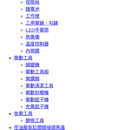
保險絲
鋰電池
工作燈
三用電錶、勾錶
LED手電筒
熱像儀
溫度控制器
內視鏡
電動工具
線鋸機
電動工具組
電鑽類
電動清潔工具
電動刻模機
電動起子機
充電起子機
免電工具
鏈條工具
空油壓氣缸閥類接頭馬達