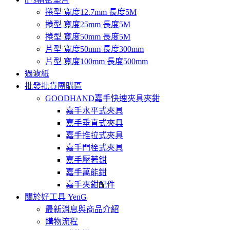
捲型 寬度12.7mm 長度5M
捲型 寬度25mm 長度5M
捲型 寬度50mm 長度5M
片型 寬度50mm 長度300mm
片型 寬度100mm 長度500mm
過濾紙
批發批貨團購區
GOODHAND嘉手快速夾具夾鉗
嘉手水平式夾具
嘉手垂直式夾具
嘉手推拉式夾具
嘉手門栓式夾具
嘉手壓著鉗
嘉手萬能鉗
嘉手夾鉗配件
關於好工具 YenG
最新消息與商品介紹
購物流程