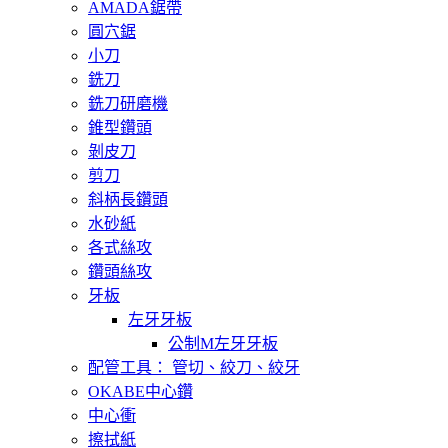
AMADA鋸帶
圓穴鋸
小刀
銑刀
銑刀研磨機
錐型鑽頭
剝皮刀
剪刀
斜柄長鑽頭
水砂紙
各式絲攻
鑽頭絲攻
牙板
左牙牙板
公制M左牙牙板
配管工具： 管切、絞刀、絞牙
OKABE中心鑽
中心衝
擦拭紙