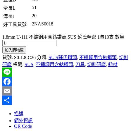
51
全長L
20
溝長l
2NAS0018
好工具貨號
1.8mm U-111 不鏽鋼用含鈷鑽頭 SUS 蘇氏精密 1包10支 數量
加入購物車
貨號:
S0-1.8-C26
分類:
SU'S蘇氏鑽頭
,
不鏽鋼用含鈷鑽頭
,
切削
研磨
標籤:
SUS
,
不鏽鋼用含鈷鑽頭
,
刀具
,
切削研磨
,
耗材
Line
Facebook
Email
分
描述
享
額外資訊
QR Code