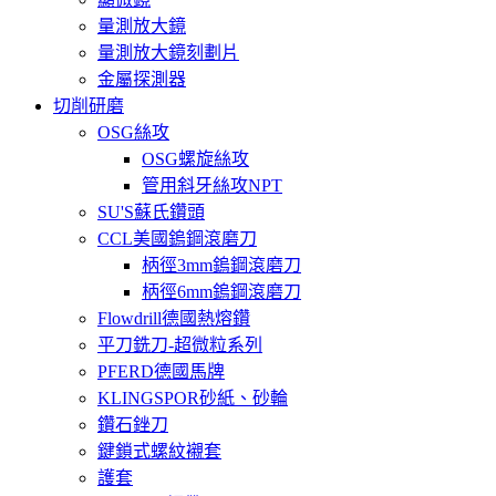
量測放大鏡
量測放大鏡刻劃片
金屬探測器
切削研磨
OSG絲攻
OSG螺旋絲攻
管用斜牙絲攻NPT
SU'S蘇氏鑽頭
CCL美國鎢鋼滾磨刀
柄徑3mm鎢鋼滾磨刀
柄徑6mm鎢鋼滾磨刀
Flowdrill德國熱熔鑽
平刀銑刀-超微粒系列
PFERD德國馬牌
KLINGSPOR砂紙、砂輪
鑽石銼刀
鍵鎖式螺紋襯套
護套