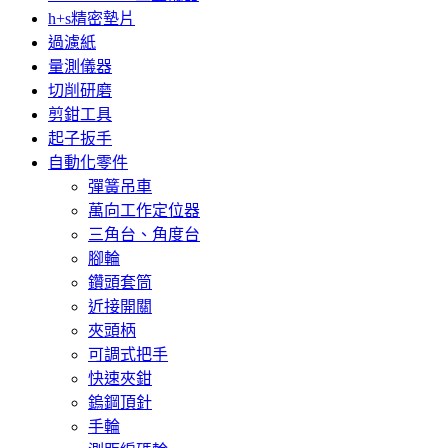
h+s精密墊片
過濾紙
量測儀器
切削研磨
剪鉗工具
起子扳手
自動化零件
彈簧吊車
萬向工作定位器
三角台、角度台
腳輪
鑽頭套筒
近接開關
夾頭柄
可調式把手
快速夾鉗
鎢鋼頂針
手輪