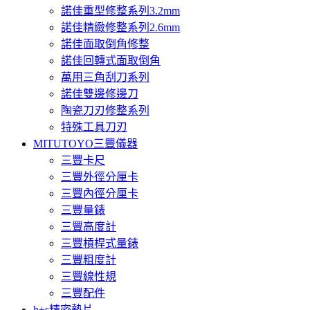
諾佳重型修整系列3.2mm
諾佳精緻修整系列2.6mm
諾佳面取倒角修整
諾佳回轉式面取倒角
萬用三角刮刀系列
諾佳雙邊修邊刀
陶瓷刀刃修整系列
特殊工具刀刃
MITUTOYO三豐儀器
三豐卡尺
三豐外徑分厘卡
三豐內徑分厘卡
三豐量錶
三豐高度計
三豐槓桿式量錶
三豐粗度計
三豐線性規
三豐配件
h+s精密墊片