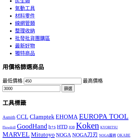
民生類
氣動工具
材料零件
線網管類
整理收納
批發批貨團購區
最新好物
獨特商品
用價格篩選商品
最低價格
最高價格
篩選
工具標籤
EUROPA TOOL
Clamptek
CCL
EHOMA
Asmith
Koken
GoodHand
HTD
h+s
Flowdrill
KYORITSU
JOB
MARVEL
Mitutoyo
NOGA
NOGA刀刃
OKABE
NOGA握柄