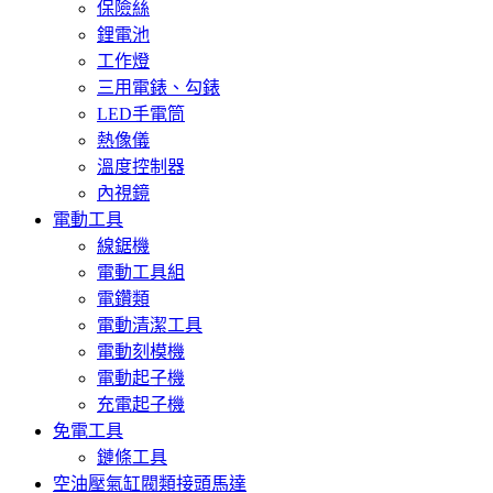
保險絲
鋰電池
工作燈
三用電錶、勾錶
LED手電筒
熱像儀
溫度控制器
內視鏡
電動工具
線鋸機
電動工具組
電鑽類
電動清潔工具
電動刻模機
電動起子機
充電起子機
免電工具
鏈條工具
空油壓氣缸閥類接頭馬達