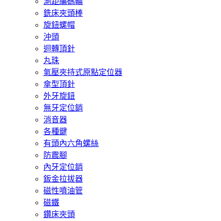
測距編碼輪
銑床夾頭棒
旋鈕螺帽
沖頭
迴轉頂針
丸珠
氣壓夾持式原點定位器
傘型頂針
外牙旋鈕
無牙定位銷
消音器
各種鍵
有頭內六角螺絲
防震腳
內牙定位銷
鈑金拉拔器
磁性噴油管
磁鐵
鑽床夾頭