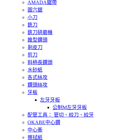
AMADA鋸帶
圓穴鋸
小刀
銑刀
銑刀研磨機
錐型鑽頭
剝皮刀
剪刀
斜柄長鑽頭
水砂紙
各式絲攻
鑽頭絲攻
牙板
左牙牙板
公制M左牙牙板
配管工具： 管切、絞刀、絞牙
OKABE中心鑽
中心衝
擦拭紙