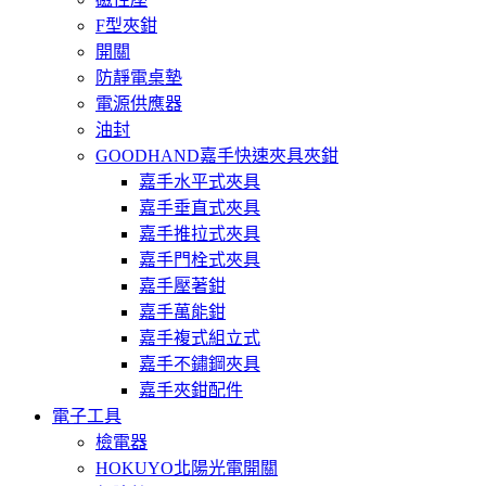
F型夾鉗
開關
防靜電桌墊
電源供應器
油封
GOODHAND嘉手快速夾具夾鉗
嘉手水平式夾具
嘉手垂直式夾具
嘉手推拉式夾具
嘉手門栓式夾具
嘉手壓著鉗
嘉手萬能鉗
嘉手複式組立式
嘉手不鏽鋼夾具
嘉手夾鉗配件
電子工具
檢電器
HOKUYO北陽光電開關