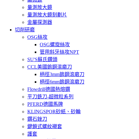
量測放大鏡
量測放大鏡刻劃片
金屬探測器
切削研磨
OSG絲攻
OSG螺旋絲攻
管用斜牙絲攻NPT
SU'S蘇氏鑽頭
CCL美國鎢鋼滾磨刀
柄徑3mm鎢鋼滾磨刀
柄徑6mm鎢鋼滾磨刀
Flowdrill德國熱熔鑽
平刀銑刀-超微粒系列
PFERD德國馬牌
KLINGSPOR砂紙、砂輪
鑽石銼刀
鍵鎖式螺紋襯套
護套