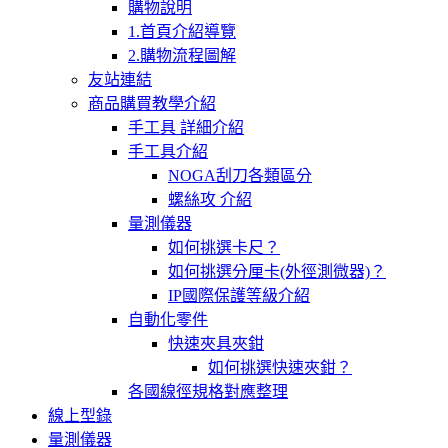
購物說明
1.首頁介紹導覽
2.購物流程圖解
友站連結
商品購買教學介紹
手工具 詳細介紹
手工具介紹
NOGA刮刀各類區分
螺絲攻 介紹
量測儀器
如何挑選卡尺？
如何挑選分厘卡(外徑測微器)？
IP國際保護等級介紹
自動化零件
快速夾具夾鉗
如何挑選快速夾鉗？
各國線徑規格對應整理
線上型錄
量測儀器