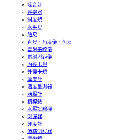
噪音計
尋邊器
斜度規
水平尺
貼尺
直尺、角度儀、角尺
雷射墨線儀
雷射測距儀
內徑卡規
外徑卡規
厚度計
溫度量測器
胎壓計
槓桿錶
水壓試驗機
測漏器
硬度計
酒精測試器
顯微鏡