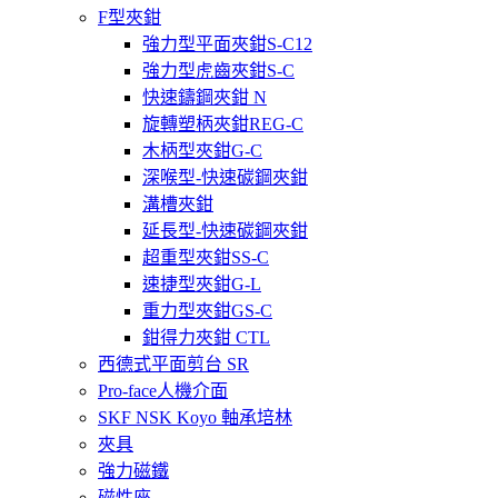
F型夾鉗
強力型平面夾鉗S-C12
強力型虎齒夾鉗S-C
快速鑄鋼夾鉗 N
旋轉塑柄夾鉗REG-C
木柄型夾鉗G-C
深喉型-快速碳鋼夾鉗
溝槽夾鉗
延長型-快速碳鋼夾鉗
超重型夾鉗SS-C
速捷型夾鉗G-L
重力型夾鉗GS-C
鉗得力夾鉗 CTL
西德式平面剪台 SR
Pro-face人機介面
SKF NSK Koyo 軸承培林
夾具
強力磁鐵
磁性座