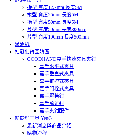
捲型 寬度12.7mm 長度5M
捲型 寬度25mm 長度5M
捲型 寬度50mm 長度5M
片型 寬度50mm 長度300mm
片型 寬度100mm 長度500mm
過濾紙
批發批貨團購區
GOODHAND嘉手快速夾具夾鉗
嘉手水平式夾具
嘉手垂直式夾具
嘉手推拉式夾具
嘉手門栓式夾具
嘉手壓著鉗
嘉手萬能鉗
嘉手夾鉗配件
關於好工具 YenG
最新消息與商品介紹
購物流程