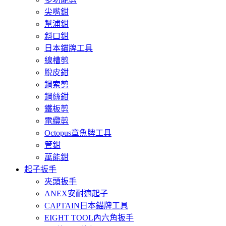
尖嘴鉗
幫浦鉗
斜口鉗
日本錨牌工具
線槽剪
脫皮鉗
鋼索剪
鋼絲鉗
鐵板剪
電纜剪
Octopus章魚牌工具
管鉗
萬能鉗
起子扳手
夾頭扳手
ANEX安耐適起子
CAPTAIN日本錨牌工具
EIGHT TOOL內六角扳手