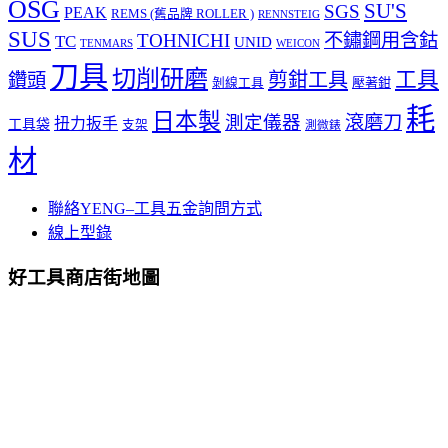
OSG
SU'S
SGS
PEAK
REMS (舊品牌 ROLLER )
RENNSTEIG
SUS
TOHNICHI
不鏽鋼用含鈷
TC
UNID
TENMARS
WEICON
刀具
切削研磨
工具
剪鉗工具
鑽頭
壓著鉗
剝線工具
耗
日本製
測定儀器
滾磨刀
扭力扳手
工具袋
支架
測微錶
材
聯絡YENG–工具五金詢問方式
線上型錄
好工具商店街地圖