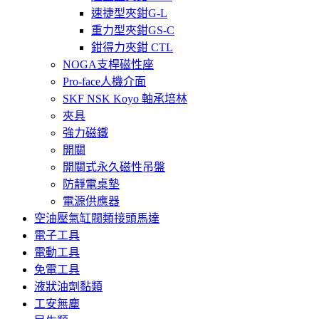
速捷型夾鉗G-L
重力型夾鉗GS-C
鉗得力夾鉗 CTL
NOGA支桿磁性座
Pro-face人機介面
SKF NSK Koyo 軸承培林
夾具
強力磁鐵
開關
開關式永久磁性吊盤
防靜電桌墊
電源供應器
空油壓氣缸閥類接頭馬達
電子工具
電動工具
免電工具
液狀油劑黏類
工安無塵