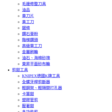
毛邊修整刀具
油品
車刀片
美工刀
鋸條
鑽石膏粉
階梯鑽頭
高級電工刀
金屬刷輪
油石、海棉砂塊
東昇平面砂布輪
剪鉗工具
KNIPEX德國K牌工具
全螺牙桿剪斷器
輕鋼架、輕隔間打孔器
卡簧鉗
塑膠管剪
壓著鉗
多功能剪