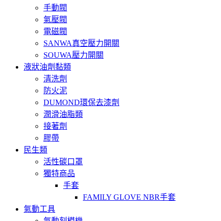
手動閥
氣壓閥
電磁閥
SANWA真空壓力開關
SOUWA壓力開關
液狀油劑黏類
清洗劑
防火泥
DUMOND環保去漆劑
潤滑油脂類
接著劑
膠帶
民生類
活性碳口罩
獨特商品
手套
FAMILY GLOVE NBR手套
氣動工具
氣動刻模機