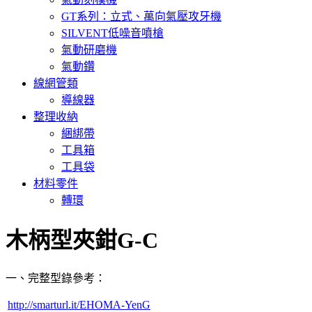
GT系列：立式、萬向氣壓攻牙機
SILVENT低噪音噴槍
氣動研磨機
氣動鑽
線網管類
導線器
整理收納
綑綁帶
工具箱
工具袋
材料零件
轉環
木柄型夾鉗G-C
一、完整型錄參考：
http://smarturl.it/EHOMA-YenG