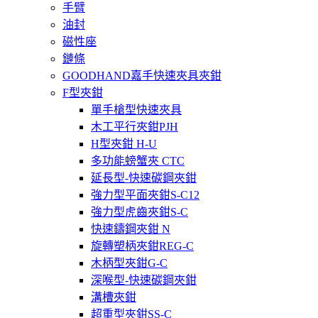
手臂
油封
磁性座
鏈條
GOODHAND嘉手快速夾具夾鉗
F型夾鉗
單手槍型快速夾具
木工平行夾鉗PJH
H型夾鉗 H-U
多功能螃蟹夾 CTC
延長型-快速碳鋼夾鉗
強力型平面夾鉗S-C12
強力型虎齒夾鉗S-C
快速鑄鋼夾鉗 N
旋轉塑柄夾鉗REG-C
木柄型夾鉗G-C
深喉型-快速碳鋼夾鉗
溝槽夾鉗
超重型夾鉗SS-C