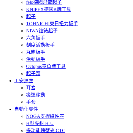
felo德國飛龍起子
KNIPEX德國K牌工具
起子
TOHNICHI東日扭力扳手
NIWA鐘錶起子
六角扳手
刻度活動板手
丸駒板手
活動板手
Octopus章魚牌工具
起子頭
工安無塵
耳塞
搬運移動
手套
自動化零件
NOGA支桿磁性座
H型夾鉗 H-U
多功能螃蟹夾 CTC