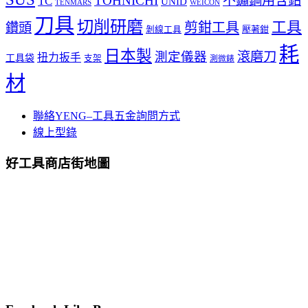
TOHNICHI
不鏽鋼用含鈷
TC
UNID
TENMARS
WEICON
刀具
切削研磨
工具
剪鉗工具
鑽頭
壓著鉗
剝線工具
耗
日本製
測定儀器
滾磨刀
扭力扳手
工具袋
支架
測微錶
材
聯絡YENG–工具五金詢問方式
線上型錄
好工具商店街地圖