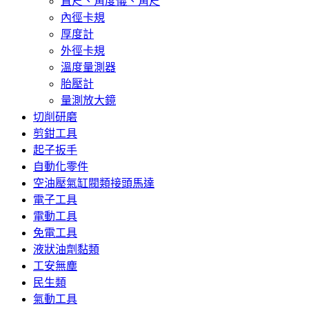
直尺、角度儀、角尺
內徑卡規
厚度計
外徑卡規
溫度量測器
胎壓計
量測放大鏡
切削研磨
剪鉗工具
起子扳手
自動化零件
空油壓氣缸閥類接頭馬達
電子工具
電動工具
免電工具
液狀油劑黏類
工安無塵
民生類
氣動工具