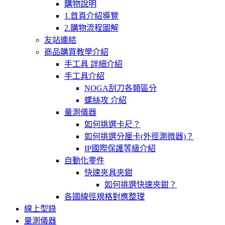
購物說明
1.首頁介紹導覽
2.購物流程圖解
友站連結
商品購買教學介紹
手工具 詳細介紹
手工具介紹
NOGA刮刀各類區分
螺絲攻 介紹
量測儀器
如何挑選卡尺？
如何挑選分厘卡(外徑測微器)？
IP國際保護等級介紹
自動化零件
快速夾具夾鉗
如何挑選快速夾鉗？
各國線徑規格對應整理
線上型錄
量測儀器