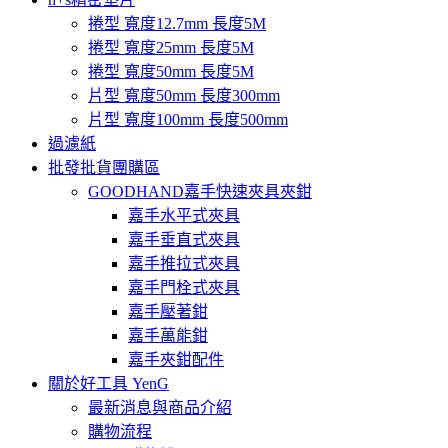
捲型 寬度12.7mm 長度5M
捲型 寬度25mm 長度5M
捲型 寬度50mm 長度5M
片型 寬度50mm 長度300mm
片型 寬度100mm 長度500mm
過濾紙
批發批貨團購區
GOODHAND嘉手快速夾具夾鉗
嘉手水平式夾具
嘉手垂直式夾具
嘉手推拉式夾具
嘉手門栓式夾具
嘉手壓著鉗
嘉手萬能鉗
嘉手夾鉗配件
關於好工具 YenG
最新消息與商品介紹
購物流程