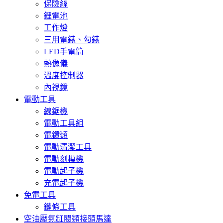
保險絲
鋰電池
工作燈
三用電錶、勾錶
LED手電筒
熱像儀
溫度控制器
內視鏡
電動工具
線鋸機
電動工具組
電鑽類
電動清潔工具
電動刻模機
電動起子機
充電起子機
免電工具
鏈條工具
空油壓氣缸閥類接頭馬達