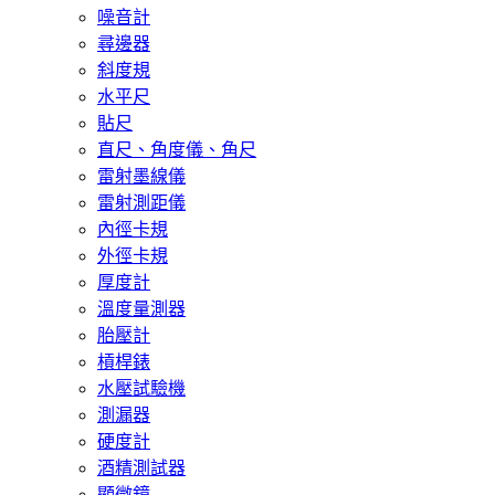
噪音計
尋邊器
斜度規
水平尺
貼尺
直尺、角度儀、角尺
雷射墨線儀
雷射測距儀
內徑卡規
外徑卡規
厚度計
溫度量測器
胎壓計
槓桿錶
水壓試驗機
測漏器
硬度計
酒精測試器
顯微鏡