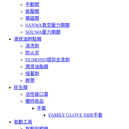
手動閥
氣壓閥
電磁閥
SANWA真空壓力開關
SOUWA壓力開關
液狀油劑黏類
清洗劑
防火泥
DUMOND環保去漆劑
潤滑油脂類
接著劑
膠帶
民生類
活性碳口罩
獨特商品
手套
FAMILY GLOVE NBR手套
氣動工具
氣動刻模機