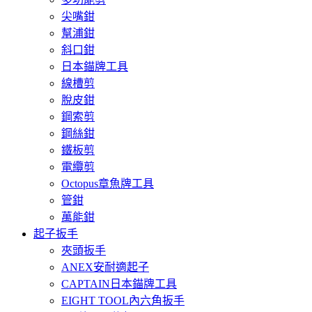
尖嘴鉗
幫浦鉗
斜口鉗
日本錨牌工具
線槽剪
脫皮鉗
鋼索剪
鋼絲鉗
鐵板剪
電纜剪
Octopus章魚牌工具
管鉗
萬能鉗
起子扳手
夾頭扳手
ANEX安耐適起子
CAPTAIN日本錨牌工具
EIGHT TOOL內六角扳手