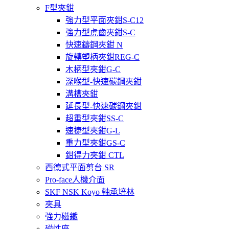
F型夾鉗
強力型平面夾鉗S-C12
強力型虎齒夾鉗S-C
快速鑄鋼夾鉗 N
旋轉塑柄夾鉗REG-C
木柄型夾鉗G-C
深喉型-快速碳鋼夾鉗
溝槽夾鉗
延長型-快速碳鋼夾鉗
超重型夾鉗SS-C
速捷型夾鉗G-L
重力型夾鉗GS-C
鉗得力夾鉗 CTL
西德式平面剪台 SR
Pro-face人機介面
SKF NSK Koyo 軸承培林
夾具
強力磁鐵
磁性座