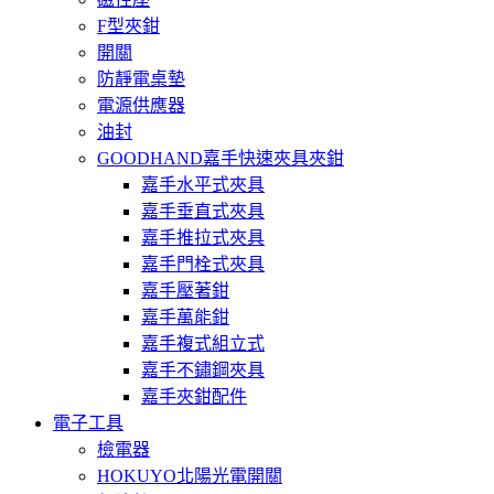
F型夾鉗
開關
防靜電桌墊
電源供應器
油封
GOODHAND嘉手快速夾具夾鉗
嘉手水平式夾具
嘉手垂直式夾具
嘉手推拉式夾具
嘉手門栓式夾具
嘉手壓著鉗
嘉手萬能鉗
嘉手複式組立式
嘉手不鏽鋼夾具
嘉手夾鉗配件
電子工具
檢電器
HOKUYO北陽光電開關