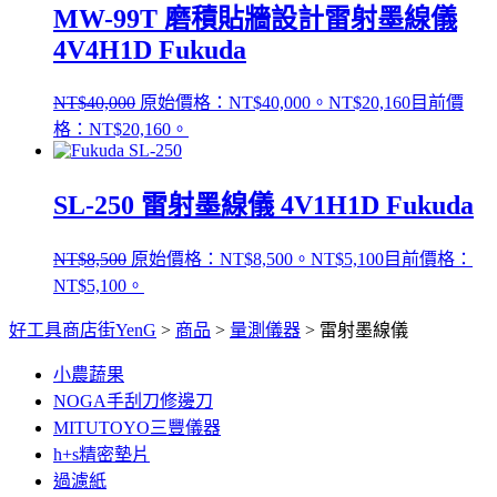
MW-99T 磨積貼牆設計雷射墨線儀
4V4H1D Fukuda
NT$
40,000
原始價格：NT$40,000。
NT$
20,160
目前價
格：NT$20,160。
SL-250 雷射墨線儀 4V1H1D Fukuda
NT$
8,500
原始價格：NT$8,500。
NT$
5,100
目前價格：
NT$5,100。
好工具商店街YenG
>
商品
>
量測儀器
>
雷射墨線儀
小農蔬果
NOGA手刮刀修邊刀
MITUTOYO三豐儀器
h+s精密墊片
過濾紙