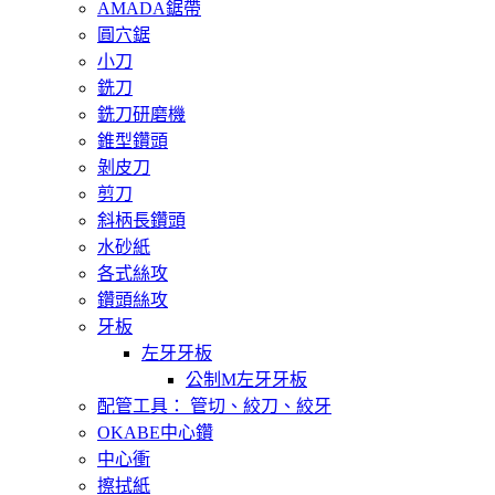
AMADA鋸帶
圓穴鋸
小刀
銑刀
銑刀研磨機
錐型鑽頭
剝皮刀
剪刀
斜柄長鑽頭
水砂紙
各式絲攻
鑽頭絲攻
牙板
左牙牙板
公制M左牙牙板
配管工具： 管切、絞刀、絞牙
OKABE中心鑽
中心衝
擦拭紙