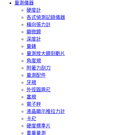
量測儀器
硬度計
各式偵測記錄儀器
橫向張力計
顯微鏡
深度計
量錶
量測放大鏡刻劃片
角度規
附著力刮刀
量測配件
牙規
外徑圓周尺
塞規
電子秤
液晶顯示推拉力計
卡尺
硬度標準片
重量量測