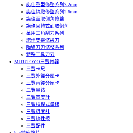
諾佳重型修整系列3.2mm
諾佳精緻修整系列2.6mm
諾佳面取倒角修整
諾佳回轉式面取倒角
萬用三角刮刀系列
諾佳雙邊修邊刀
陶瓷刀刃修整系列
特殊工具刀刃
MITUTOYO三豐儀器
三豐卡尺
三豐外徑分厘卡
三豐內徑分厘卡
三豐量錶
三豐高度計
三豐槓桿式量錶
三豐粗度計
三豐線性規
三豐配件
h+s精密墊片