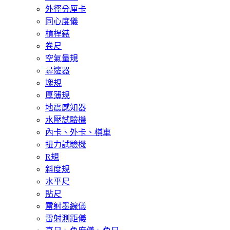
外徑分厘卡
同心度儀
槓桿錶
卷尺
空氣量規
尋邊器
塊規
厚薄規
地震感知器
水壓試驗機
內卡、外卡、棋車
扭力試驗機
R規
斜度規
水平尺
貼尺
雷射墨線儀
雷射測距儀