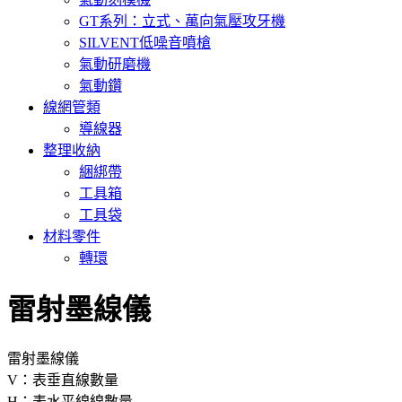
GT系列：立式、萬向氣壓攻牙機
SILVENT低噪音噴槍
氣動研磨機
氣動鑽
線網管類
導線器
整理收納
綑綁帶
工具箱
工具袋
材料零件
轉環
雷射墨線儀
雷射墨線儀
V：表垂直線數量
H：表水平線線數量