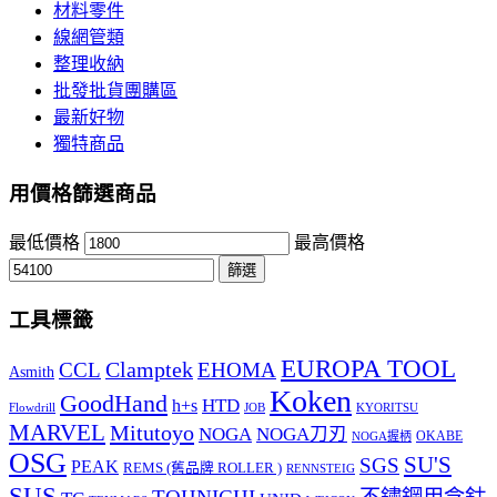
材料零件
線網管類
整理收納
批發批貨團購區
最新好物
獨特商品
用價格篩選商品
最低價格
最高價格
篩選
工具標籤
EUROPA TOOL
Clamptek
CCL
EHOMA
Asmith
Koken
GoodHand
HTD
h+s
Flowdrill
KYORITSU
JOB
MARVEL
Mitutoyo
NOGA
NOGA刀刃
OKABE
NOGA握柄
OSG
SU'S
SGS
PEAK
REMS (舊品牌 ROLLER )
RENNSTEIG
SUS