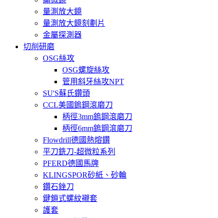
量測放大鏡
量測放大鏡刻劃片
金屬探測器
切削研磨
OSG絲攻
OSG螺旋絲攻
管用斜牙絲攻NPT
SU'S蘇氏鑽頭
CCL美國鎢鋼滾磨刀
柄徑3mm鎢鋼滾磨刀
柄徑6mm鎢鋼滾磨刀
Flowdrill德國熱熔鑽
平刀銑刀-超微粒系列
PFERD德國馬牌
KLINGSPOR砂紙、砂輪
鑽石銼刀
鍵鎖式螺紋襯套
護套