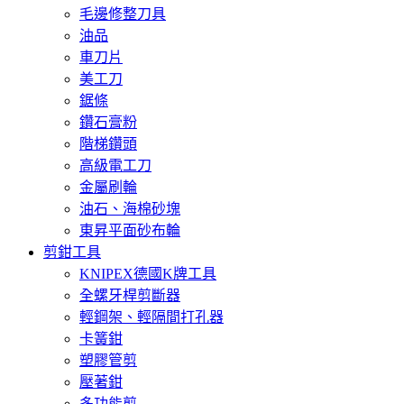
毛邊修整刀具
油品
車刀片
美工刀
鋸條
鑽石膏粉
階梯鑽頭
高級電工刀
金屬刷輪
油石、海棉砂塊
東昇平面砂布輪
剪鉗工具
KNIPEX德國K牌工具
全螺牙桿剪斷器
輕鋼架、輕隔間打孔器
卡簧鉗
塑膠管剪
壓著鉗
多功能剪