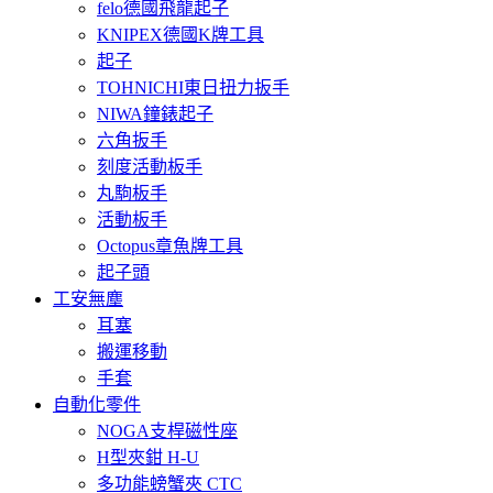
felo德國飛龍起子
KNIPEX德國K牌工具
起子
TOHNICHI東日扭力扳手
NIWA鐘錶起子
六角扳手
刻度活動板手
丸駒板手
活動板手
Octopus章魚牌工具
起子頭
工安無塵
耳塞
搬運移動
手套
自動化零件
NOGA支桿磁性座
H型夾鉗 H-U
多功能螃蟹夾 CTC