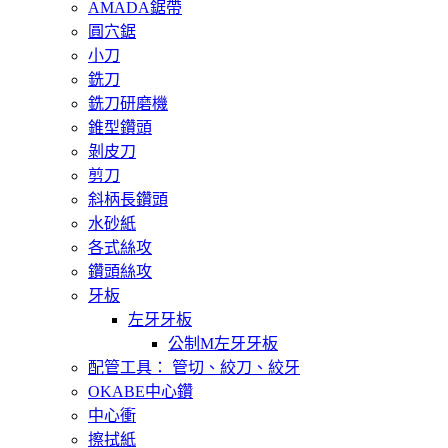
AMADA鋸帶
圓穴鋸
小刀
銑刀
銑刀研磨機
錐型鑽頭
剝皮刀
剪刀
斜柄長鑽頭
水砂紙
各式絲攻
鑽頭絲攻
牙板
左牙牙板
公制M左牙牙板
配管工具： 管切、絞刀、絞牙
OKABE中心鑽
中心衝
擦拭紙