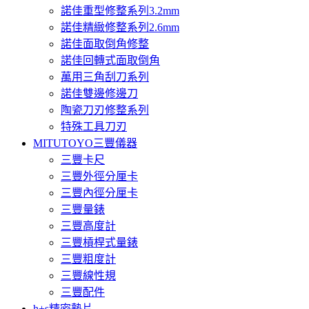
諾佳重型修整系列3.2mm
諾佳精緻修整系列2.6mm
諾佳面取倒角修整
諾佳回轉式面取倒角
萬用三角刮刀系列
諾佳雙邊修邊刀
陶瓷刀刃修整系列
特殊工具刀刃
MITUTOYO三豐儀器
三豐卡尺
三豐外徑分厘卡
三豐內徑分厘卡
三豐量錶
三豐高度計
三豐槓桿式量錶
三豐粗度計
三豐線性規
三豐配件
h+s精密墊片