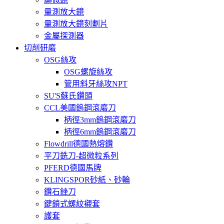
量測放大鏡
量測放大鏡刻劃片
金屬探測器
切削研磨
OSG絲攻
OSG螺旋絲攻
管用斜牙絲攻NPT
SU'S蘇氏鑽頭
CCL美國鎢鋼滾磨刀
柄徑3mm鎢鋼滾磨刀
柄徑6mm鎢鋼滾磨刀
Flowdrill德國熱熔鑽
平刀銑刀-超微粒系列
PFERD德國馬牌
KLINGSPOR砂紙、砂輪
鑽石銼刀
鍵鎖式螺紋襯套
護套