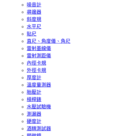
噪音計
尋邊器
斜度規
水平尺
貼尺
直尺、角度儀、角尺
雷射墨線儀
雷射測距儀
內徑卡規
外徑卡規
厚度計
溫度量測器
胎壓計
槓桿錶
水壓試驗機
測漏器
硬度計
酒精測試器
顯微鏡