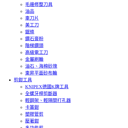
毛邊修整刀具
油品
車刀片
美工刀
鋸條
鑽石膏粉
階梯鑽頭
高級電工刀
金屬刷輪
油石、海棉砂塊
東昇平面砂布輪
剪鉗工具
KNIPEX德國K牌工具
全螺牙桿剪斷器
輕鋼架、輕隔間打孔器
卡簧鉗
塑膠管剪
壓著鉗
多功能剪