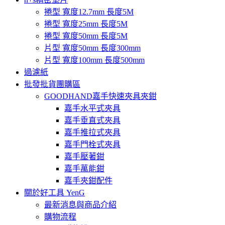
捲型 寬度12.7mm 長度5M
捲型 寬度25mm 長度5M
捲型 寬度50mm 長度5M
片型 寬度50mm 長度300mm
片型 寬度100mm 長度500mm
過濾紙
批發批貨團購區
GOODHAND嘉手快速夾具夾鉗
嘉手水平式夾具
嘉手垂直式夾具
嘉手推拉式夾具
嘉手門栓式夾具
嘉手壓著鉗
嘉手萬能鉗
嘉手夾鉗配件
關於好工具 YenG
最新消息與商品介紹
購物流程