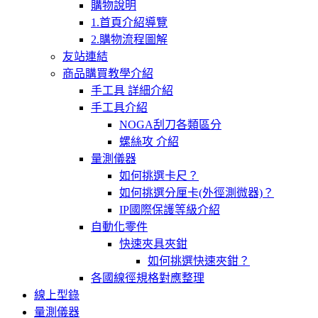
購物說明
1.首頁介紹導覽
2.購物流程圖解
友站連結
商品購買教學介紹
手工具 詳細介紹
手工具介紹
NOGA刮刀各類區分
螺絲攻 介紹
量測儀器
如何挑選卡尺？
如何挑選分厘卡(外徑測微器)？
IP國際保護等級介紹
自動化零件
快速夾具夾鉗
如何挑選快速夾鉗？
各國線徑規格對應整理
線上型錄
量測儀器