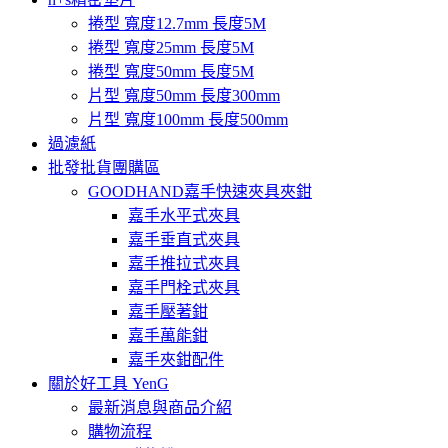
捲型 寬度12.7mm 長度5M
捲型 寬度25mm 長度5M
捲型 寬度50mm 長度5M
片型 寬度50mm 長度300mm
片型 寬度100mm 長度500mm
過濾紙
批發批貨團購區
GOODHAND嘉手快速夾具夾鉗
嘉手水平式夾具
嘉手垂直式夾具
嘉手推拉式夾具
嘉手門栓式夾具
嘉手壓著鉗
嘉手萬能鉗
嘉手夾鉗配件
關於好工具 YenG
最新消息與商品介紹
購物流程