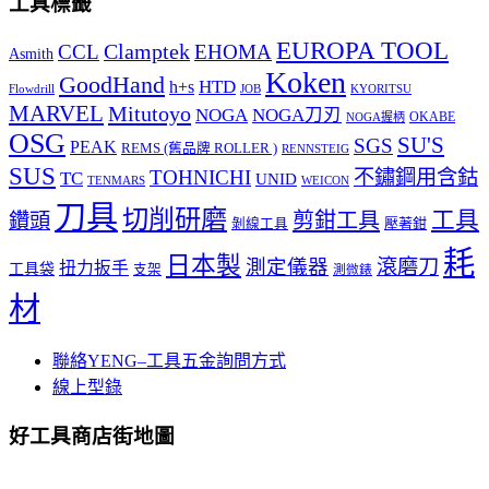
工具標籤
EUROPA TOOL
Clamptek
CCL
EHOMA
Asmith
Koken
GoodHand
HTD
h+s
Flowdrill
KYORITSU
JOB
MARVEL
Mitutoyo
NOGA
NOGA刀刃
OKABE
NOGA握柄
OSG
SU'S
SGS
PEAK
REMS (舊品牌 ROLLER )
RENNSTEIG
SUS
TOHNICHI
不鏽鋼用含鈷
TC
UNID
TENMARS
WEICON
刀具
切削研磨
工具
剪鉗工具
鑽頭
壓著鉗
剝線工具
耗
日本製
測定儀器
滾磨刀
扭力扳手
工具袋
支架
測微錶
材
聯絡YENG–工具五金詢問方式
線上型錄
好工具商店街地圖