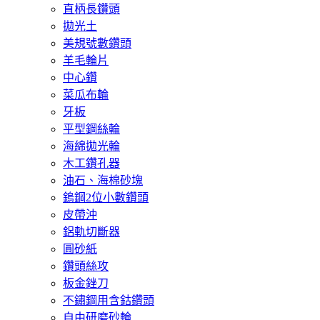
直柄長鑽頭
拋光土
美規號數鑽頭
羊毛輪片
中心鑽
菜瓜布輪
牙板
平型鋼絲輪
海綿拋光輪
木工鑽孔器
油石、海棉砂塊
鎢鋼2位小數鑽頭
皮帶沖
鋁軌切斷器
圓砂紙
鑽頭絲攻
板金銼刀
不鏽鋼用含鈷鑽頭
自由研磨砂輪