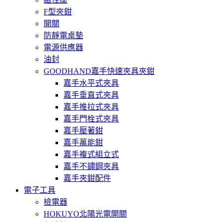
F型夾鉗
開關
防靜電桌墊
電源供應器
油封
GOODHAND嘉手快速夾具夾鉗
嘉手水平式夾具
嘉手垂直式夾具
嘉手推拉式夾具
嘉手門栓式夾具
嘉手壓著鉗
嘉手萬能鉗
嘉手複式組立式
嘉手不鏽鋼夾具
嘉手夾鉗配件
電子工具
檢電器
HOKUYO北陽光電開關