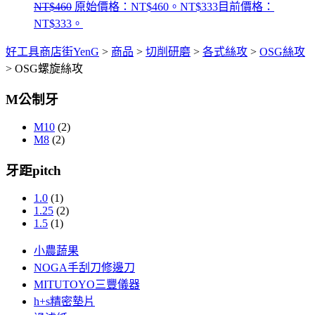
NT$
460
原始價格：NT$460。
NT$
333
目前價格：
NT$333。
好工具商店街YenG
>
商品
>
切削研磨
>
各式絲攻
>
OSG絲攻
>
OSG螺旋絲攻
M公制牙
M10
(2)
M8
(2)
牙距pitch
1.0
(1)
1.25
(2)
1.5
(1)
小農蔬果
NOGA手刮刀修邊刀
MITUTOYO三豐儀器
h+s精密墊片