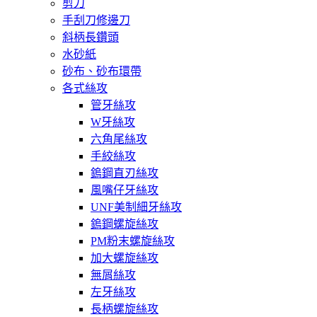
剪刀
手刮刀修邊刀
斜柄長鑽頭
水砂紙
砂布、砂布環帶
各式絲攻
管牙絲攻
W牙絲攻
六角尾絲攻
手絞絲攻
鎢鋼直刃絲攻
風嘴仔牙絲攻
UNF美制細牙絲攻
鎢鋼螺旋絲攻
PM粉末螺旋絲攻
加大螺旋絲攻
無屑絲攻
左牙絲攻
長柄螺旋絲攻