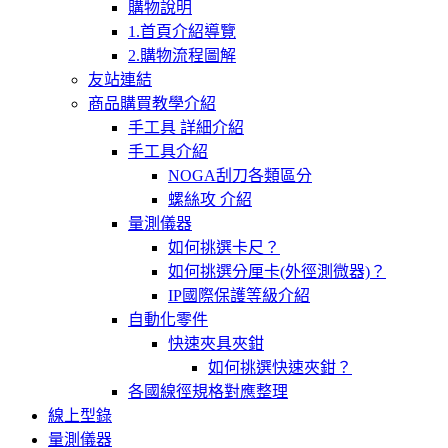
購物說明
1.首頁介紹導覽
2.購物流程圖解
友站連結
商品購買教學介紹
手工具 詳細介紹
手工具介紹
NOGA刮刀各類區分
螺絲攻 介紹
量測儀器
如何挑選卡尺？
如何挑選分厘卡(外徑測微器)？
IP國際保護等級介紹
自動化零件
快速夾具夾鉗
如何挑選快速夾鉗？
各國線徑規格對應整理
線上型錄
量測儀器