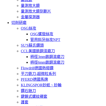
量測放大鏡
量測放大鏡刻劃片
金屬探測器
切削研磨
OSG絲攻
OSG螺旋絲攻
管用斜牙絲攻NPT
SU'S蘇氏鑽頭
CCL美國鎢鋼滾磨刀
柄徑3mm鎢鋼滾磨刀
柄徑6mm鎢鋼滾磨刀
Flowdrill德國熱熔鑽
平刀銑刀-超微粒系列
PFERD德國馬牌
KLINGSPOR砂紙、砂輪
鑽石銼刀
鍵鎖式螺紋襯套
護套