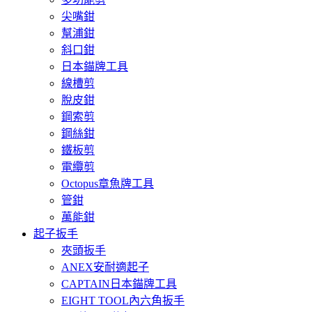
尖嘴鉗
幫浦鉗
斜口鉗
日本錨牌工具
線槽剪
脫皮鉗
鋼索剪
鋼絲鉗
鐵板剪
電纜剪
Octopus章魚牌工具
管鉗
萬能鉗
起子扳手
夾頭扳手
ANEX安耐適起子
CAPTAIN日本錨牌工具
EIGHT TOOL內六角扳手