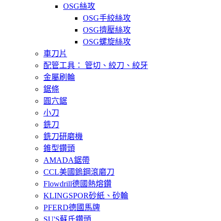
OSG絲攻
OSG手絞絲攻
OSG擠壓絲攻
OSG螺旋絲攻
車刀片
配管工具： 管切、絞刀、絞牙
金屬刷輪
鋸條
圓穴鋸
小刀
銑刀
銑刀研磨機
錐型鑽頭
AMADA鋸帶
CCL美國鎢鋼滾磨刀
Flowdrill德國熱熔鑽
KLINGSPOR砂紙、砂輪
PFERD德國馬牌
SU'S蘇氏鑽頭