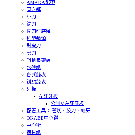
AMADA鋸帶
圓穴鋸
小刀
銑刀
銑刀研磨機
錐型鑽頭
剝皮刀
剪刀
斜柄長鑽頭
水砂紙
各式絲攻
鑽頭絲攻
牙板
左牙牙板
公制M左牙牙板
配管工具： 管切、絞刀、絞牙
OKABE中心鑽
中心衝
擦拭紙