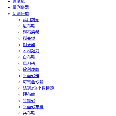
過濾紙
量測儀器
切削研磨
萬用鑽頭
尼布輪
鑽石磨盤
鑽兼鎖
倒牙器
木材鋸刀
白布輪
車刀架
矽利康輪
平面砂輪
可彎曲砂輪
鎢鋼3位小數鑽頭
硬布輪
金鋼砂
平面砂布輪
兵布輪