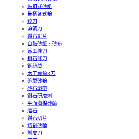
黏扣式砂紙
帶柄各式輪
絞刀
迫緊刀
鑽石鋸片
自黏砂紙、砂布
鐵工挫刀
鑽石修刀
鋼絲絨
木工導角R刀
碗型砂輪
砂布環帶
鑽石研磨劑
平面海棉砂輪
磨石
鑽石切片
切割砂輪
剝皮刀