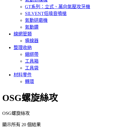
GT系列：立式、萬向氣壓攻牙機
SILVENT低噪音噴槍
氣動研磨機
氣動鑽
線網管類
導線器
整理收納
綑綁帶
工具箱
工具袋
材料零件
轉環
OSG螺旋絲攻
OSG螺旋絲攻
顯示所有 20 個結果