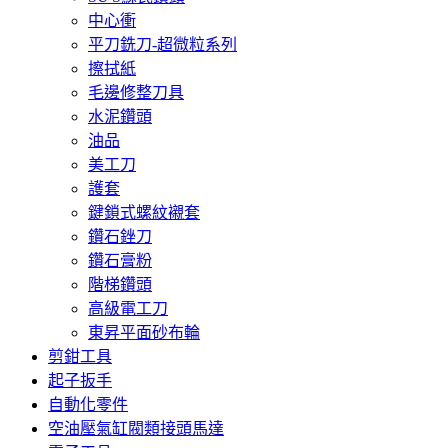
中心衝
平刀銑刀-超微粒系列
擦拭紙
毛邊修整刀具
水泥鑽頭
油品
美工刀
護套
鍵鎖式螺紋襯套
鑽石銼刀
鑽石膏粉
階梯鑽頭
高級電工刀
東昇平面砂布輪
剪鉗工具
起子扳手
自動化零件
空油壓氣缸閥類接頭馬達