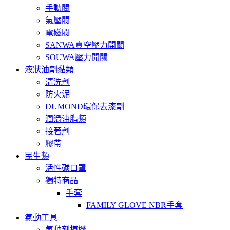
手動閥
氣壓閥
電磁閥
SANWA真空壓力開關
SOUWA壓力開關
液狀油劑黏類
清洗劑
防火泥
DUMOND環保去漆劑
潤滑油脂類
接著劑
膠帶
民生類
活性碳口罩
獨特商品
手套
FAMILY GLOVE NBR手套
氣動工具
氣動刻模機