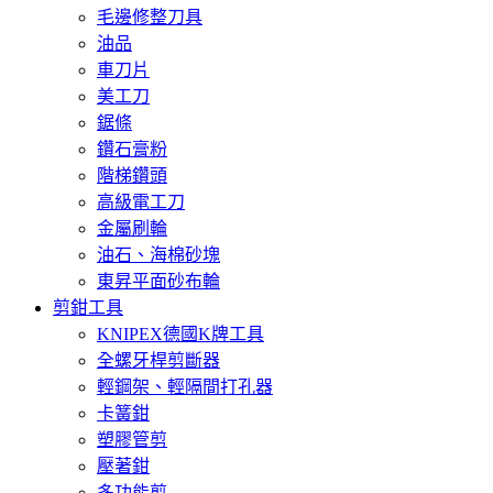
毛邊修整刀具
油品
車刀片
美工刀
鋸條
鑽石膏粉
階梯鑽頭
高級電工刀
金屬刷輪
油石、海棉砂塊
東昇平面砂布輪
剪鉗工具
KNIPEX德國K牌工具
全螺牙桿剪斷器
輕鋼架、輕隔間打孔器
卡簧鉗
塑膠管剪
壓著鉗
多功能剪