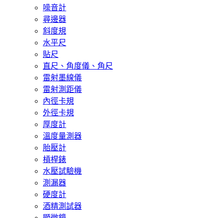
噪音計
尋邊器
斜度規
水平尺
貼尺
直尺、角度儀、角尺
雷射墨線儀
雷射測距儀
內徑卡規
外徑卡規
厚度計
溫度量測器
胎壓計
槓桿錶
水壓試驗機
測漏器
硬度計
酒精測試器
顯微鏡