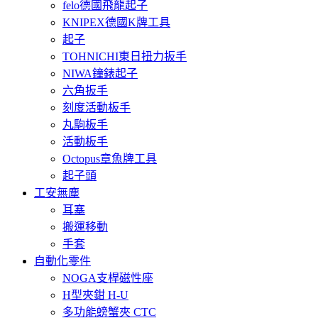
felo德國飛龍起子
KNIPEX德國K牌工具
起子
TOHNICHI東日扭力扳手
NIWA鐘錶起子
六角扳手
刻度活動板手
丸駒板手
活動板手
Octopus章魚牌工具
起子頭
工安無塵
耳塞
搬運移動
手套
自動化零件
NOGA支桿磁性座
H型夾鉗 H-U
多功能螃蟹夾 CTC