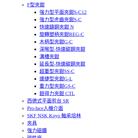
F型夾鉗
強力型平面夾鉗S-C12
強力型虎齒夾鉗S-C
快速鑄鋼夾鉗 N
旋轉塑柄夾鉗REG-C
木柄型夾鉗G-C
深喉型-快速碳鋼夾鉗
溝槽夾鉗
延長型-快速碳鋼夾鉗
超重型夾鉗SS-C
速捷型夾鉗G-L
重力型夾鉗GS-C
鉗得力夾鉗 CTL
西德式平面剪台 SR
Pro-face人機介面
SKF NSK Koyo 軸承培林
夾具
強力磁鐵
磁性座