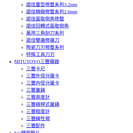
諾佳重型修整系列3.2mm
諾佳精緻修整系列2.6mm
諾佳面取倒角修整
諾佳回轉式面取倒角
萬用三角刮刀系列
諾佳雙邊修邊刀
陶瓷刀刃修整系列
特殊工具刀刃
MITUTOYO三豐儀器
三豐卡尺
三豐外徑分厘卡
三豐內徑分厘卡
三豐量錶
三豐高度計
三豐槓桿式量錶
三豐粗度計
三豐線性規
三豐配件
h+s精密墊片