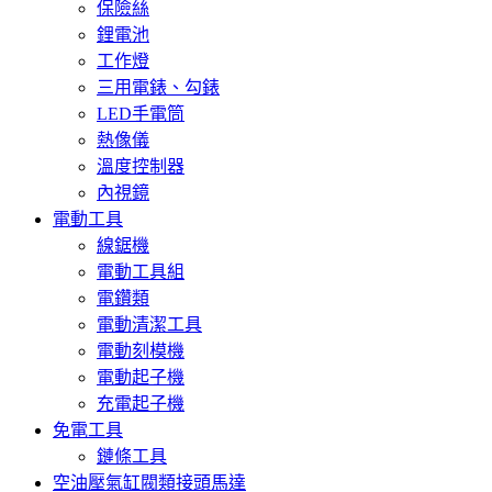
保險絲
鋰電池
工作燈
三用電錶、勾錶
LED手電筒
熱像儀
溫度控制器
內視鏡
電動工具
線鋸機
電動工具組
電鑽類
電動清潔工具
電動刻模機
電動起子機
充電起子機
免電工具
鏈條工具
空油壓氣缸閥類接頭馬達