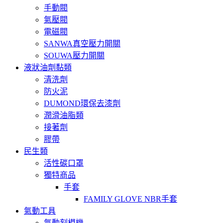
手動閥
氣壓閥
電磁閥
SANWA真空壓力開關
SOUWA壓力開關
液狀油劑黏類
清洗劑
防火泥
DUMOND環保去漆劑
潤滑油脂類
接著劑
膠帶
民生類
活性碳口罩
獨特商品
手套
FAMILY GLOVE NBR手套
氣動工具
氣動刻模機