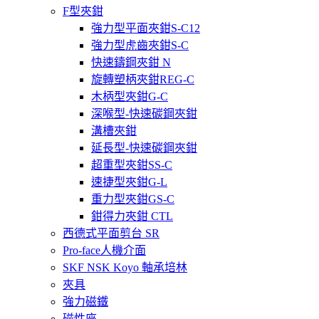
F型夾鉗
強力型平面夾鉗S-C12
強力型虎齒夾鉗S-C
快速鑄鋼夾鉗 N
旋轉塑柄夾鉗REG-C
木柄型夾鉗G-C
深喉型-快速碳鋼夾鉗
溝槽夾鉗
延長型-快速碳鋼夾鉗
超重型夾鉗SS-C
速捷型夾鉗G-L
重力型夾鉗GS-C
鉗得力夾鉗 CTL
西德式平面剪台 SR
Pro-face人機介面
SKF NSK Koyo 軸承培林
夾具
強力磁鐵
磁性座