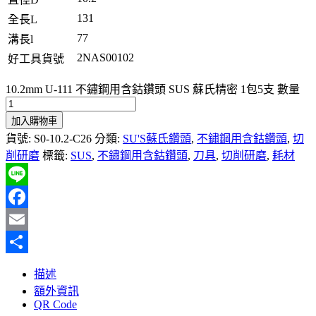
131
全長L
77
溝長l
2NAS00102
好工具貨號
10.2mm U-111 不鏽鋼用含鈷鑽頭 SUS 蘇氏精密 1包5支 數量
加入購物車
貨號:
S0-10.2-C26
分類:
SU'S蘇氏鑽頭
,
不鏽鋼用含鈷鑽頭
,
切
削研磨
標籤:
SUS
,
不鏽鋼用含鈷鑽頭
,
刀具
,
切削研磨
,
耗材
Line
Facebook
Email
分
描述
享
額外資訊
QR Code