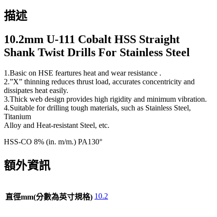
描述
10.2mm U-111 Cobalt HSS Straight
Shank Twist Drills For Stainless Steel
1.Basic on HSE feartures heat and wear resistance .
2.”X” thinning reduces thrust load, accurates concentricity and
dissipates heat easily.
3.Thick web design provides high rigidity and minimum vibration.
4.Suitable for drilling tough materials, such as Stainless Steel,
Titanium
Alloy and Heat-resistant Steel, etc.
HSS-CO 8% (in. m/m.) PA130°
額外資訊
10.2
直徑mm(分數為英寸規格)