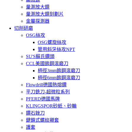
量測放大鏡
量測放大鏡刻劃片
金屬探測器
切削研磨
OSG絲攻
OSG螺旋絲攻
管用斜牙絲攻NPT
SU'S蘇氏鑽頭
CCL美國鎢鋼滾磨刀
柄徑3mm鎢鋼滾磨刀
柄徑6mm鎢鋼滾磨刀
Flowdrill德國熱熔鑽
平刀銑刀-超微粒系列
PFERD德國馬牌
KLINGSPOR砂紙、砂輪
鑽石銼刀
鍵鎖式螺紋襯套
護套