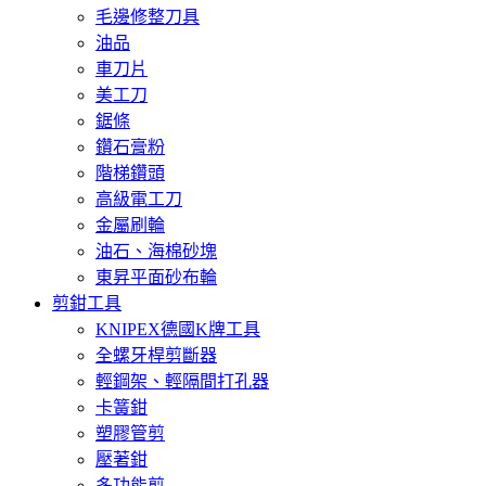
毛邊修整刀具
油品
車刀片
美工刀
鋸條
鑽石膏粉
階梯鑽頭
高級電工刀
金屬刷輪
油石、海棉砂塊
東昇平面砂布輪
剪鉗工具
KNIPEX德國K牌工具
全螺牙桿剪斷器
輕鋼架、輕隔間打孔器
卡簧鉗
塑膠管剪
壓著鉗
多功能剪