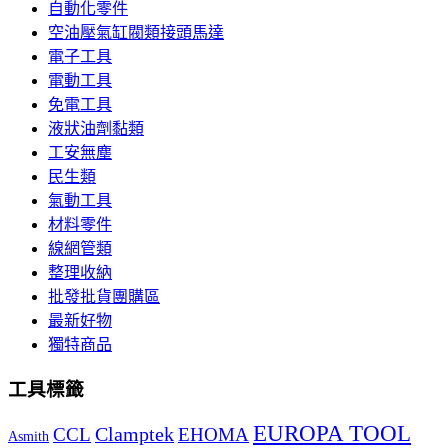
自動化零件
空油壓氣缸閥類接頭馬達
電子工具
電動工具
免電工具
液狀油劑黏類
工安無塵
民生類
氣動工具
材料零件
線網管類
整理收納
批發批貨團購區
最新好物
獨特商品
工具標籤
EUROPA TOOL
Clamptek
CCL
EHOMA
Asmith