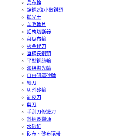
兵布輪
鎢鋼2位小數鑽頭
拋光土
羊毛輪片
鋁軌切斷器
菜瓜布輪
板金銼刀
直柄長鑽頭
平型鋼絲輪
海綿拋光輪
自由研磨砂輪
絞刀
切割砂輪
剝皮刀
剪刀
手刮刀修邊刀
斜柄長鑽頭
水砂紙
砂布、砂布環帶