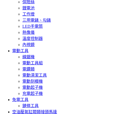
保險絲
鋰電池
工作燈
三用電錶、勾錶
LED手電筒
熱像儀
溫度控制器
內視鏡
電動工具
線鋸機
電動工具組
電鑽類
電動清潔工具
電動刻模機
電動起子機
充電起子機
免電工具
鏈條工具
空油壓氣缸閥類接頭馬達