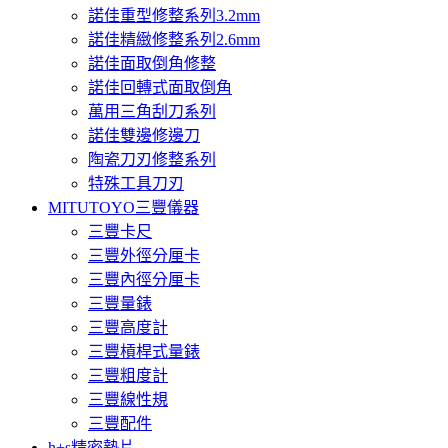
諾佳重型修整系列3.2mm
諾佳精緻修整系列2.6mm
諾佳面取倒角修整
諾佳回轉式面取倒角
萬用三角刮刀系列
諾佳雙邊修邊刀
陶瓷刀刃修整系列
特殊工具刀刃
MITUTOYO三豐儀器
三豐卡尺
三豐外徑分厘卡
三豐內徑分厘卡
三豐量錶
三豐高度計
三豐槓桿式量錶
三豐粗度計
三豐線性規
三豐配件
h+s精密墊片