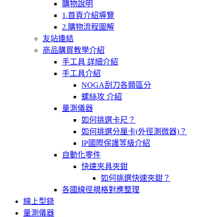
購物說明
1.首頁介紹導覽
2.購物流程圖解
友站連結
商品購買教學介紹
手工具 詳細介紹
手工具介紹
NOGA刮刀各類區分
螺絲攻 介紹
量測儀器
如何挑選卡尺？
如何挑選分厘卡(外徑測微器)？
IP國際保護等級介紹
自動化零件
快速夾具夾鉗
如何挑選快速夾鉗？
各國線徑規格對應整理
線上型錄
量測儀器