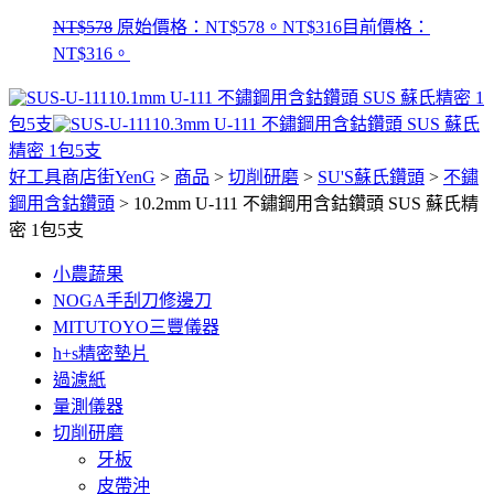
NT$
578
原始價格：NT$578。
NT$
316
目前價格：
NT$316。
10.1mm U-111 不鏽鋼用含鈷鑽頭 SUS 蘇氏精密 1
包5支
10.3mm U-111 不鏽鋼用含鈷鑽頭 SUS 蘇氏
精密 1包5支
好工具商店街YenG
>
商品
>
切削研磨
>
SU'S蘇氏鑽頭
>
不鏽
鋼用含鈷鑽頭
>
10.2mm U-111 不鏽鋼用含鈷鑽頭 SUS 蘇氏精
密 1包5支
小農蔬果
NOGA手刮刀修邊刀
MITUTOYO三豐儀器
h+s精密墊片
過濾紙
量測儀器
切削研磨
牙板
皮帶沖