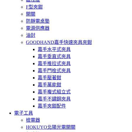
F型夾鉗
開關
防靜電桌墊
電源供應器
油封
GOODHAND嘉手快速夾具夾鉗
嘉手水平式夾具
嘉手垂直式夾具
嘉手推拉式夾具
嘉手門栓式夾具
嘉手壓著鉗
嘉手萬能鉗
嘉手複式組立式
嘉手不鏽鋼夾具
嘉手夾鉗配件
電子工具
檢電器
HOKUYO北陽光電開關