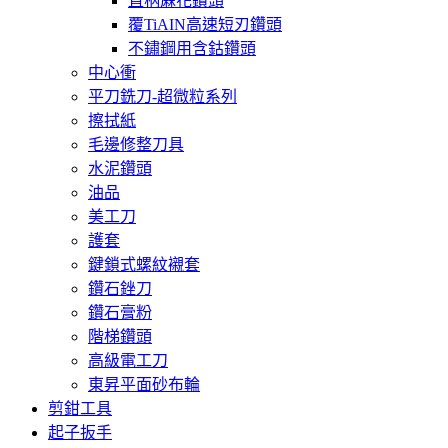
直柄蔴花鑽頭
覆TiAIN高速短刃鑽頭
不鏽鋼用含鈷鑽頭
中心衝
平刀銑刀-超微粒系列
擦拭紙
毛邊修整刀具
水泥鑽頭
油品
美工刀
護套
鍵鎖式螺紋襯套
鑽石銼刀
鑽石膏粉
階梯鑽頭
高級電工刀
東昇平面砂布輪
剪鉗工具
起子扳手