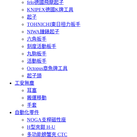
felo德國飛龍起子
KNIPEX德國K牌工具
起子
TOHNICHI東日扭力扳手
NIWA鐘錶起子
六角扳手
刻度活動板手
丸駒板手
活動板手
Octopus章魚牌工具
起子頭
工安無塵
耳塞
搬運移動
手套
自動化零件
NOGA支桿磁性座
H型夾鉗 H-U
多功能螃蟹夾 CTC