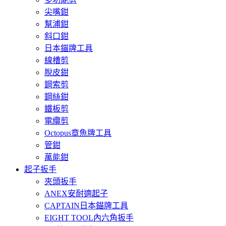
尖嘴鉗
幫浦鉗
斜口鉗
日本錨牌工具
線槽剪
脫皮鉗
鋼索剪
鋼絲鉗
鐵板剪
電纜剪
Octopus章魚牌工具
管鉗
萬能鉗
起子扳手
夾頭扳手
ANEX安耐適起子
CAPTAIN日本錨牌工具
EIGHT TOOL內六角扳手