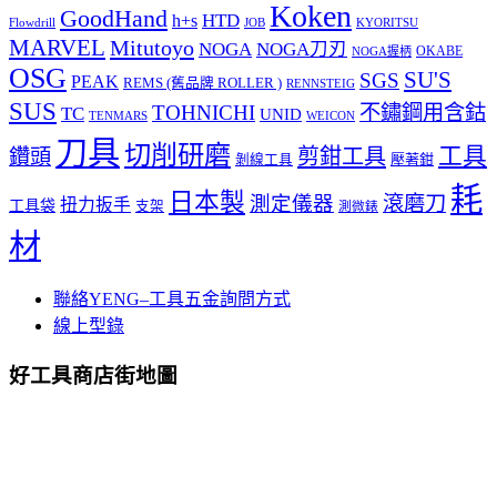
Koken
GoodHand
HTD
h+s
Flowdrill
KYORITSU
JOB
MARVEL
Mitutoyo
NOGA
NOGA刀刃
OKABE
NOGA握柄
OSG
SU'S
SGS
PEAK
REMS (舊品牌 ROLLER )
RENNSTEIG
SUS
TOHNICHI
不鏽鋼用含鈷
TC
UNID
TENMARS
WEICON
刀具
切削研磨
工具
剪鉗工具
鑽頭
壓著鉗
剝線工具
耗
日本製
測定儀器
滾磨刀
扭力扳手
工具袋
支架
測微錶
材
聯絡YENG–工具五金詢問方式
線上型錄
好工具商店街地圖