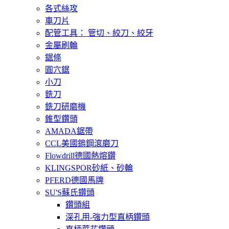
各式絲攻
車刀片
配管工具： 管切、絞刀、絞牙
金屬刷輪
鋸條
圓穴鋸
小刀
銑刀
銑刀研磨機
錐型鑽頭
AMADA鋸帶
CCL美國鎢鋼滾磨刀
Flowdrill德國熱熔鑽
KLINGSPOR砂紙、砂輪
PFERD德國馬牌
SU'S蘇氏鑽頭
鑽頭組
深孔用-強力型直柄鑽頭