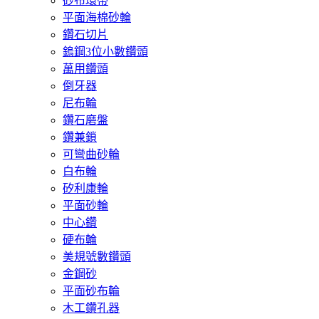
砂布環帶
平面海棉砂輪
鑽石切片
鎢鋼3位小數鑽頭
萬用鑽頭
倒牙器
尼布輪
鑽石磨盤
鑽兼鎖
可彎曲砂輪
白布輪
矽利康輪
平面砂輪
中心鑽
硬布輪
美規號數鑽頭
金鋼砂
平面砂布輪
木工鑽孔器