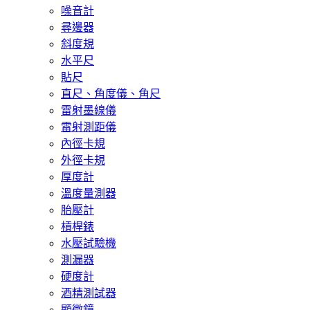
噪音計
尋邊器
斜度規
水平尺
貼尺
直尺、角度儀、角尺
雷射墨線儀
雷射測距儀
內徑卡規
外徑卡規
厚度計
溫度量測器
胎壓計
槓桿錶
水壓試驗機
測漏器
硬度計
酒精測試器
顯微鏡