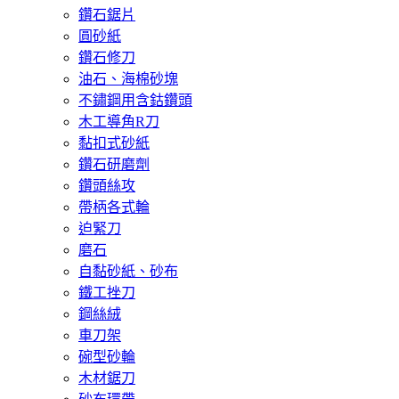
鑽石鋸片
圓砂紙
鑽石修刀
油石、海棉砂塊
不鏽鋼用含鈷鑽頭
木工導角R刀
黏扣式砂紙
鑽石研磨劑
鑽頭絲攻
帶柄各式輪
迫緊刀
磨石
自黏砂紙、砂布
鐵工挫刀
鋼絲絨
車刀架
碗型砂輪
木材鋸刀