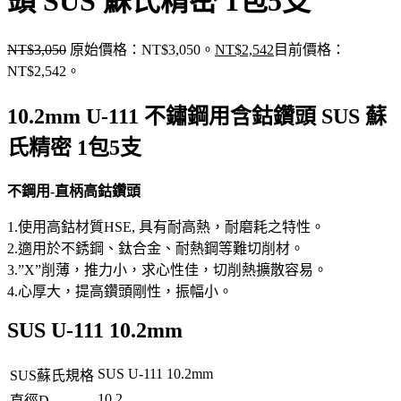
頭 SUS 蘇氏精密 1包5支
NT$
3,050
原始價格：NT$3,050。
NT$
2,542
目前價格：
NT$2,542。
10.2mm U-111 不鏽鋼用含鈷鑽頭 SUS 蘇
氏精密 1包5支
不鋼用-直柄高鈷鑽頭
1.使用高鈷材質HSE, 具有耐高熱，耐磨耗之特性。
2.適用於不銹鋼、鈦合金、耐熱鋼等難切削材。
3.”X”削薄，推力小，求心性佳，切削熱擴散容易。
4.心厚大，提高鑽頭剛性，振幅小。
SUS U-111 10.2mm
SUS U-111 10.2mm
SUS蘇氏規格
10.2
直徑D