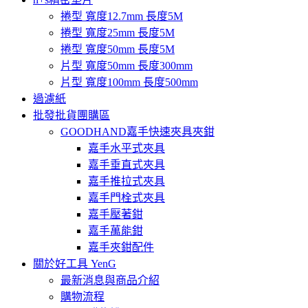
捲型 寬度12.7mm 長度5M
捲型 寬度25mm 長度5M
捲型 寬度50mm 長度5M
片型 寬度50mm 長度300mm
片型 寬度100mm 長度500mm
過濾紙
批發批貨團購區
GOODHAND嘉手快速夾具夾鉗
嘉手水平式夾具
嘉手垂直式夾具
嘉手推拉式夾具
嘉手門栓式夾具
嘉手壓著鉗
嘉手萬能鉗
嘉手夾鉗配件
關於好工具 YenG
最新消息與商品介紹
購物流程