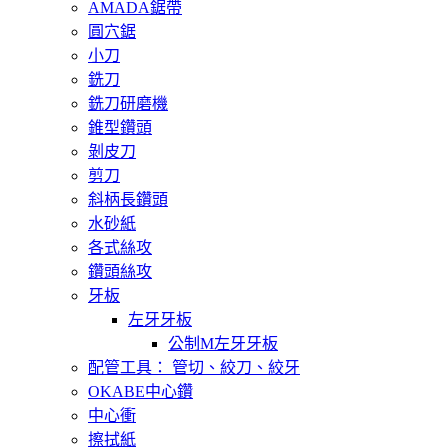
AMADA鋸帶
圓穴鋸
小刀
銑刀
銑刀研磨機
錐型鑽頭
剝皮刀
剪刀
斜柄長鑽頭
水砂紙
各式絲攻
鑽頭絲攻
牙板
左牙牙板
公制M左牙牙板
配管工具： 管切、絞刀、絞牙
OKABE中心鑽
中心衝
擦拭紙