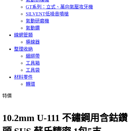
GT系列：立式、萬向氣壓攻牙機
SILVENT低噪音噴槍
氣動研磨機
氣動鑽
線網管類
導線器
整理收納
綑綁帶
工具箱
工具袋
材料零件
轉環
特價
10.2mm U-111 不鏽鋼用含鈷鑽