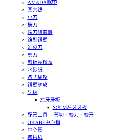
AMADA鋸帶
圓穴鋸
小刀
銑刀
銑刀研磨機
錐型鑽頭
剝皮刀
剪刀
斜柄長鑽頭
水砂紙
各式絲攻
鑽頭絲攻
牙板
左牙牙板
公制M左牙牙板
配管工具： 管切、絞刀、絞牙
OKABE中心鑽
中心衝
擦拭紙