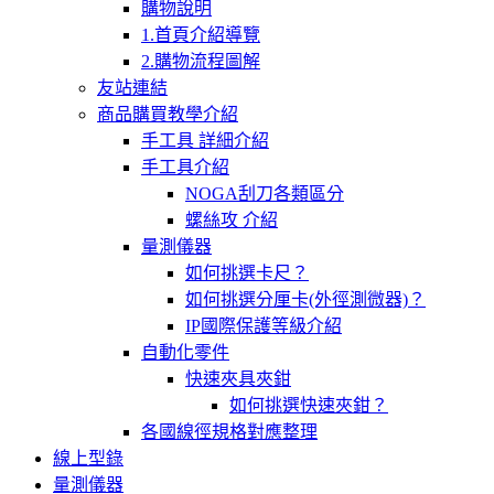
購物說明
1.首頁介紹導覽
2.購物流程圖解
友站連結
商品購買教學介紹
手工具 詳細介紹
手工具介紹
NOGA刮刀各類區分
螺絲攻 介紹
量測儀器
如何挑選卡尺？
如何挑選分厘卡(外徑測微器)？
IP國際保護等級介紹
自動化零件
快速夾具夾鉗
如何挑選快速夾鉗？
各國線徑規格對應整理
線上型錄
量測儀器