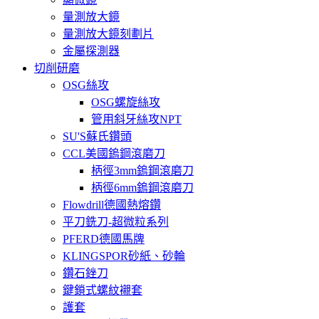
量測放大鏡
量測放大鏡刻劃片
金屬探測器
切削研磨
OSG絲攻
OSG螺旋絲攻
管用斜牙絲攻NPT
SU'S蘇氏鑽頭
CCL美國鎢鋼滾磨刀
柄徑3mm鎢鋼滾磨刀
柄徑6mm鎢鋼滾磨刀
Flowdrill德國熱熔鑽
平刀銑刀-超微粒系列
PFERD德國馬牌
KLINGSPOR砂紙、砂輪
鑽石銼刀
鍵鎖式螺紋襯套
護套