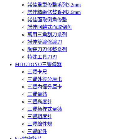
諾佳重型修整系列3.2mm
諾佳精緻修整系列2.6mm
諾佳面取倒角修整
諾佳回轉式面取倒角
萬用三角刮刀系列
諾佳雙邊修邊刀
陶瓷刀刃修整系列
特殊工具刀刃
MITUTOYO三豐儀器
三豐卡尺
三豐外徑分厘卡
三豐內徑分厘卡
三豐量錶
三豐高度計
三豐槓桿式量錶
三豐粗度計
三豐線性規
三豐配件
h+s精密墊片