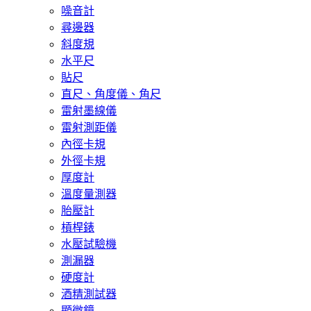
噪音計
尋邊器
斜度規
水平尺
貼尺
直尺、角度儀、角尺
雷射墨線儀
雷射測距儀
內徑卡規
外徑卡規
厚度計
溫度量測器
胎壓計
槓桿錶
水壓試驗機
測漏器
硬度計
酒精測試器
顯微鏡