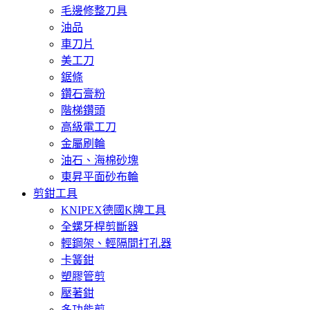
毛邊修整刀具
油品
車刀片
美工刀
鋸條
鑽石膏粉
階梯鑽頭
高級電工刀
金屬刷輪
油石、海棉砂塊
東昇平面砂布輪
剪鉗工具
KNIPEX德國K牌工具
全螺牙桿剪斷器
輕鋼架、輕隔間打孔器
卡簧鉗
塑膠管剪
壓著鉗
多功能剪