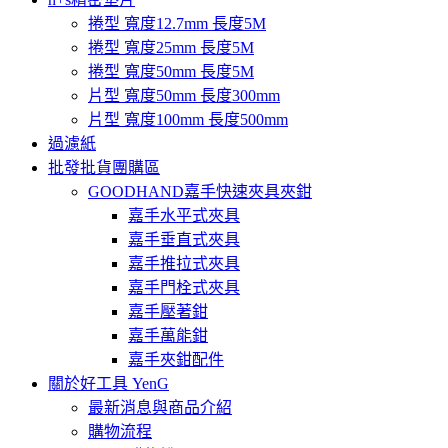
捲型 寬度12.7mm 長度5M
捲型 寬度25mm 長度5M
捲型 寬度50mm 長度5M
片型 寬度50mm 長度300mm
片型 寬度100mm 長度500mm
過濾紙
批發批貨團購區
GOODHAND嘉手快速夾具夾鉗
嘉手水平式夾具
嘉手垂直式夾具
嘉手推拉式夾具
嘉手門栓式夾具
嘉手壓著鉗
嘉手萬能鉗
嘉手夾鉗配件
關於好工具 YenG
最新消息與商品介紹
購物流程