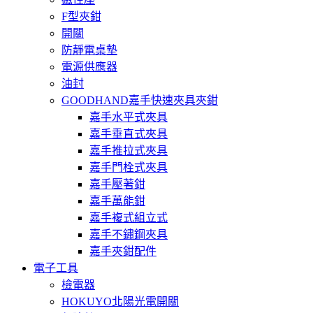
F型夾鉗
開關
防靜電桌墊
電源供應器
油封
GOODHAND嘉手快速夾具夾鉗
嘉手水平式夾具
嘉手垂直式夾具
嘉手推拉式夾具
嘉手門栓式夾具
嘉手壓著鉗
嘉手萬能鉗
嘉手複式組立式
嘉手不鏽鋼夾具
嘉手夾鉗配件
電子工具
檢電器
HOKUYO北陽光電開關