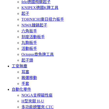
felo德國飛龍起子
KNIPEX德國K牌工具
起子
TOHNICHI東日扭力扳手
NIWA鐘錶起子
六角扳手
刻度活動板手
丸駒板手
活動板手
Octopus章魚牌工具
起子頭
工安無塵
耳塞
搬運移動
手套
自動化零件
NOGA支桿磁性座
H型夾鉗 H-U
多功能螃蟹夾 CTC