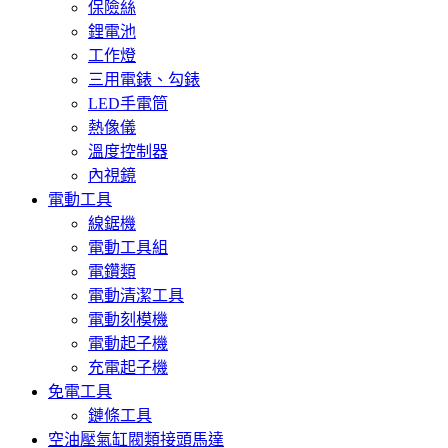
保險絲
鋰電池
工作燈
三用電錶、勾錶
LED手電筒
熱像儀
溫度控制器
內視鏡
電動工具
線鋸機
電動工具組
電鑽類
電動清潔工具
電動刻模機
電動起子機
充電起子機
免電工具
鏈條工具
空油壓氣缸閥類接頭馬達