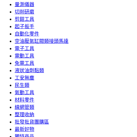
量測儀器
切削研磨
剪鉗工具
起子扳手
自動化零件
空油壓氣缸閥類接頭馬達
電子工具
電動工具
免電工具
液狀油劑黏類
工安無塵
民生類
氣動工具
材料零件
線網管類
整理收納
批發批貨團購區
最新好物
獨特商品