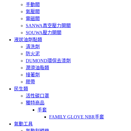
手動閥
氣壓閥
電磁閥
SANWA真空壓力開關
SOUWA壓力開關
液狀油劑黏類
清洗劑
防火泥
DUMOND環保去漆劑
潤滑油脂類
接著劑
膠帶
民生類
活性碳口罩
獨特商品
手套
FAMILY GLOVE NBR手套
氣動工具
氣動刻模機