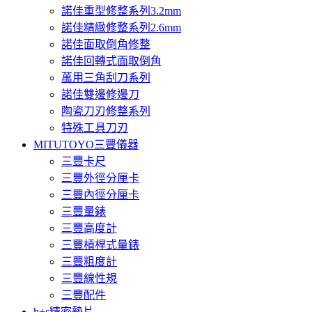
諾佳重型修整系列3.2mm
諾佳精緻修整系列2.6mm
諾佳面取倒角修整
諾佳回轉式面取倒角
萬用三角刮刀系列
諾佳雙邊修邊刀
陶瓷刀刃修整系列
特殊工具刀刃
MITUTOYO三豐儀器
三豐卡尺
三豐外徑分厘卡
三豐內徑分厘卡
三豐量錶
三豐高度計
三豐槓桿式量錶
三豐粗度計
三豐線性規
三豐配件
h+s精密墊片