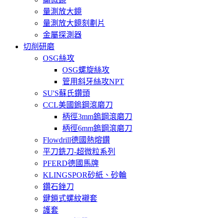
量測放大鏡
量測放大鏡刻劃片
金屬探測器
切削研磨
OSG絲攻
OSG螺旋絲攻
管用斜牙絲攻NPT
SU'S蘇氏鑽頭
CCL美國鎢鋼滾磨刀
柄徑3mm鎢鋼滾磨刀
柄徑6mm鎢鋼滾磨刀
Flowdrill德國熱熔鑽
平刀銑刀-超微粒系列
PFERD德國馬牌
KLINGSPOR砂紙、砂輪
鑽石銼刀
鍵鎖式螺紋襯套
護套