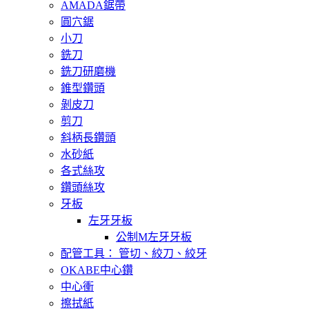
AMADA鋸帶
圓穴鋸
小刀
銑刀
銑刀研磨機
錐型鑽頭
剝皮刀
剪刀
斜柄長鑽頭
水砂紙
各式絲攻
鑽頭絲攻
牙板
左牙牙板
公制M左牙牙板
配管工具： 管切、絞刀、絞牙
OKABE中心鑽
中心衝
擦拭紙