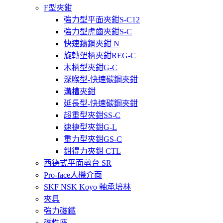
F型夾鉗
強力型平面夾鉗S-C12
強力型虎齒夾鉗S-C
快速鑄鋼夾鉗 N
旋轉塑柄夾鉗REG-C
木柄型夾鉗G-C
深喉型-快速碳鋼夾鉗
溝槽夾鉗
延長型-快速碳鋼夾鉗
超重型夾鉗SS-C
速捷型夾鉗G-L
重力型夾鉗GS-C
鉗得力夾鉗 CTL
西德式平面剪台 SR
Pro-face人機介面
SKF NSK Koyo 軸承培林
夾具
強力磁鐵
磁性座