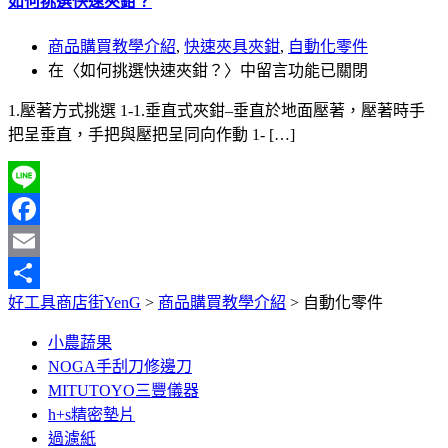
如何挑選快速夾鉗？
商品購買教學介紹
,
快速夾具夾鉗
,
自動化零件
在〈如何挑選快速夾鉗？〉中
留言功能已關閉
1.壓著方式挑選 1-1.垂直式夾鉗–垂直於地面壓著，壓著時手
把呈垂直，手把與壓把呈同向作動 1- […]
Line
Facebook
Email
好工具商店街YenG
>
商品購買教學介紹
>
自動化零件
分
享
小農蔬果
NOGA手刮刀修邊刀
MITUTOYO三豐儀器
h+s精密墊片
過濾紙