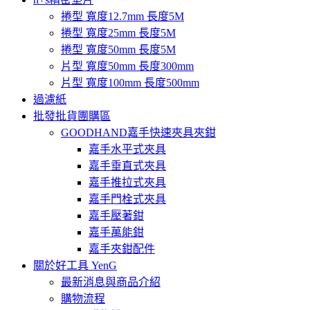
捲型 寬度12.7mm 長度5M
捲型 寬度25mm 長度5M
捲型 寬度50mm 長度5M
片型 寬度50mm 長度300mm
片型 寬度100mm 長度500mm
過濾紙
批發批貨團購區
GOODHAND嘉手快速夾具夾鉗
嘉手水平式夾具
嘉手垂直式夾具
嘉手推拉式夾具
嘉手門栓式夾具
嘉手壓著鉗
嘉手萬能鉗
嘉手夾鉗配件
關於好工具 YenG
最新消息與商品介紹
購物流程