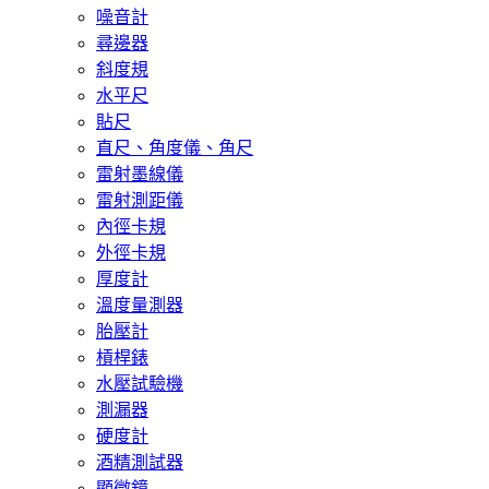
噪音計
尋邊器
斜度規
水平尺
貼尺
直尺、角度儀、角尺
雷射墨線儀
雷射測距儀
內徑卡規
外徑卡規
厚度計
溫度量測器
胎壓計
槓桿錶
水壓試驗機
測漏器
硬度計
酒精測試器
顯微鏡