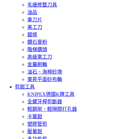
毛邊修整刀具
油品
車刀片
美工刀
鋸條
鑽石膏粉
階梯鑽頭
高級電工刀
金屬刷輪
油石、海棉砂塊
東昇平面砂布輪
剪鉗工具
KNIPEX德國K牌工具
全螺牙桿剪斷器
輕鋼架、輕隔間打孔器
卡簧鉗
塑膠管剪
壓著鉗
多功能剪