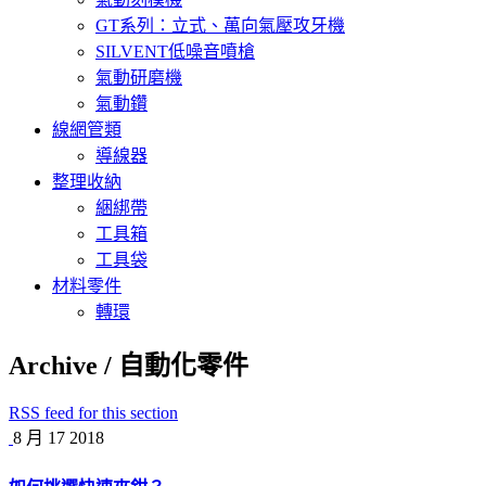
GT系列：立式、萬向氣壓攻牙機
SILVENT低噪音噴槍
氣動研磨機
氣動鑽
線網管類
導線器
整理收納
綑綁帶
工具箱
工具袋
材料零件
轉環
Archive / 自動化零件
RSS feed for this section
8 月
17
2018