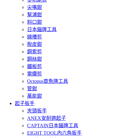
尖嘴鉗
幫浦鉗
斜口鉗
日本錨牌工具
線槽剪
脫皮鉗
鋼索剪
鋼絲鉗
鐵板剪
電纜剪
Octopus章魚牌工具
管鉗
萬能鉗
起子扳手
夾頭扳手
ANEX安耐適起子
CAPTAIN日本錨牌工具
EIGHT TOOL內六角扳手