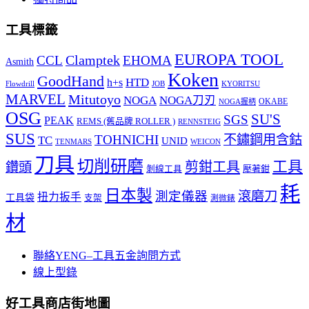
工具標籤
EUROPA TOOL
Clamptek
CCL
EHOMA
Asmith
Koken
GoodHand
HTD
h+s
Flowdrill
KYORITSU
JOB
MARVEL
Mitutoyo
NOGA
NOGA刀刃
OKABE
NOGA握柄
OSG
SU'S
SGS
PEAK
REMS (舊品牌 ROLLER )
RENNSTEIG
SUS
TOHNICHI
不鏽鋼用含鈷
TC
UNID
TENMARS
WEICON
刀具
切削研磨
工具
剪鉗工具
鑽頭
壓著鉗
剝線工具
耗
日本製
測定儀器
滾磨刀
扭力扳手
工具袋
支架
測微錶
材
聯絡YENG–工具五金詢問方式
線上型錄
好工具商店街地圖