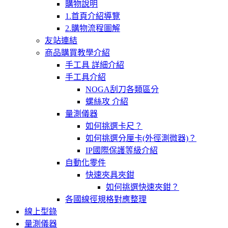
購物說明
1.首頁介紹導覽
2.購物流程圖解
友站連結
商品購買教學介紹
手工具 詳細介紹
手工具介紹
NOGA刮刀各類區分
螺絲攻 介紹
量測儀器
如何挑選卡尺？
如何挑選分厘卡(外徑測微器)？
IP國際保護等級介紹
自動化零件
快速夾具夾鉗
如何挑選快速夾鉗？
各國線徑規格對應整理
線上型錄
量測儀器