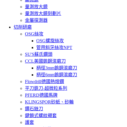
量測放大鏡
量測放大鏡刻劃片
金屬探測器
切削研磨
OSG絲攻
OSG螺旋絲攻
管用斜牙絲攻NPT
SU'S蘇氏鑽頭
CCL美國鎢鋼滾磨刀
柄徑3mm鎢鋼滾磨刀
柄徑6mm鎢鋼滾磨刀
Flowdrill德國熱熔鑽
平刀銑刀-超微粒系列
PFERD德國馬牌
KLINGSPOR砂紙、砂輪
鑽石銼刀
鍵鎖式螺紋襯套
護套