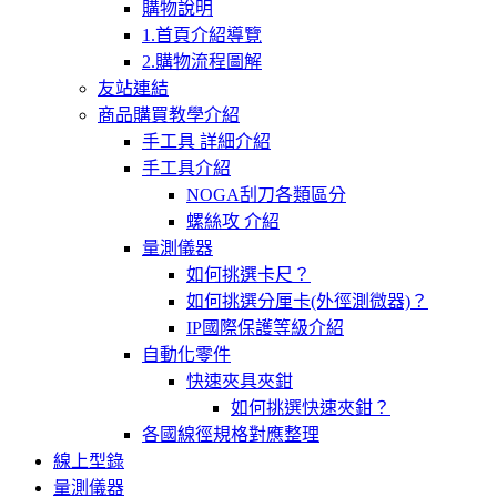
購物說明
1.首頁介紹導覽
2.購物流程圖解
友站連結
商品購買教學介紹
手工具 詳細介紹
手工具介紹
NOGA刮刀各類區分
螺絲攻 介紹
量測儀器
如何挑選卡尺？
如何挑選分厘卡(外徑測微器)？
IP國際保護等級介紹
自動化零件
快速夾具夾鉗
如何挑選快速夾鉗？
各國線徑規格對應整理
線上型錄
量測儀器