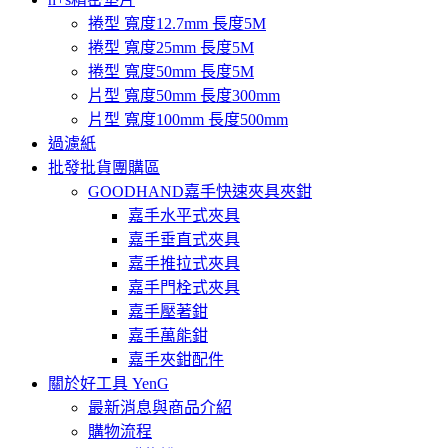
捲型 寬度12.7mm 長度5M
捲型 寬度25mm 長度5M
捲型 寬度50mm 長度5M
片型 寬度50mm 長度300mm
片型 寬度100mm 長度500mm
過濾紙
批發批貨團購區
GOODHAND嘉手快速夾具夾鉗
嘉手水平式夾具
嘉手垂直式夾具
嘉手推拉式夾具
嘉手門栓式夾具
嘉手壓著鉗
嘉手萬能鉗
嘉手夾鉗配件
關於好工具 YenG
最新消息與商品介紹
購物流程