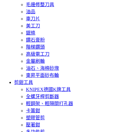
毛邊修整刀具
油品
車刀片
美工刀
鋸條
鑽石膏粉
階梯鑽頭
高級電工刀
金屬刷輪
油石、海棉砂塊
東昇平面砂布輪
剪鉗工具
KNIPEX德國K牌工具
全螺牙桿剪斷器
輕鋼架、輕隔間打孔器
卡簧鉗
塑膠管剪
壓著鉗
多功能剪