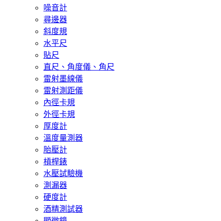
噪音計
尋邊器
斜度規
水平尺
貼尺
直尺、角度儀、角尺
雷射墨線儀
雷射測距儀
內徑卡規
外徑卡規
厚度計
溫度量測器
胎壓計
槓桿錶
水壓試驗機
測漏器
硬度計
酒精測試器
顯微鏡