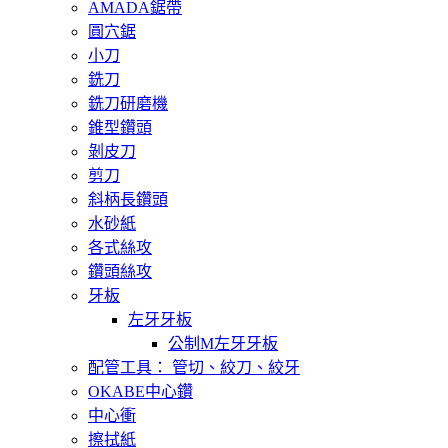
AMADA鋸帶
圓穴鋸
小刀
銑刀
銑刀研磨機
錐型鑽頭
剝皮刀
剪刀
斜柄長鑽頭
水砂紙
各式絲攻
鑽頭絲攻
牙板
左牙牙板
公制M左牙牙板
配管工具： 管切、絞刀、絞牙
OKABE中心鑽
中心衝
擦拭紙