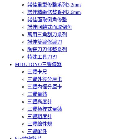
諾佳重型修整系列3.2mm
諾佳精緻修整系列2.6mm
諾佳面取倒角修整
諾佳回轉式面取倒角
萬用三角刮刀系列
諾佳雙邊修邊刀
陶瓷刀刃修整系列
特殊工具刀刃
MITUTOYO三豐儀器
三豐卡尺
三豐外徑分厘卡
三豐內徑分厘卡
三豐量錶
三豐高度計
三豐槓桿式量錶
三豐粗度計
三豐線性規
三豐配件
h+s精密墊片