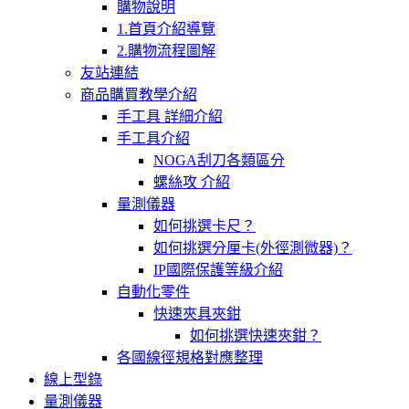
購物說明
1.首頁介紹導覽
2.購物流程圖解
友站連結
商品購買教學介紹
手工具 詳細介紹
手工具介紹
NOGA刮刀各類區分
螺絲攻 介紹
量測儀器
如何挑選卡尺？
如何挑選分厘卡(外徑測微器)？
IP國際保護等級介紹
自動化零件
快速夾具夾鉗
如何挑選快速夾鉗？
各國線徑規格對應整理
線上型錄
量測儀器