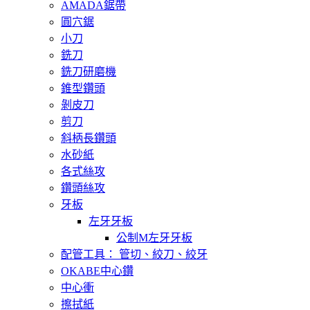
AMADA鋸帶
圓穴鋸
小刀
銑刀
銑刀研磨機
錐型鑽頭
剝皮刀
剪刀
斜柄長鑽頭
水砂紙
各式絲攻
鑽頭絲攻
牙板
左牙牙板
公制M左牙牙板
配管工具： 管切、絞刀、絞牙
OKABE中心鑽
中心衝
擦拭紙