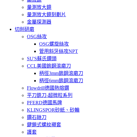
量測放大鏡
量測放大鏡刻劃片
金屬探測器
切削研磨
OSG絲攻
OSG螺旋絲攻
管用斜牙絲攻NPT
SU'S蘇氏鑽頭
CCL美國鎢鋼滾磨刀
柄徑3mm鎢鋼滾磨刀
柄徑6mm鎢鋼滾磨刀
Flowdrill德國熱熔鑽
平刀銑刀-超微粒系列
PFERD德國馬牌
KLINGSPOR砂紙、砂輪
鑽石銼刀
鍵鎖式螺紋襯套
護套