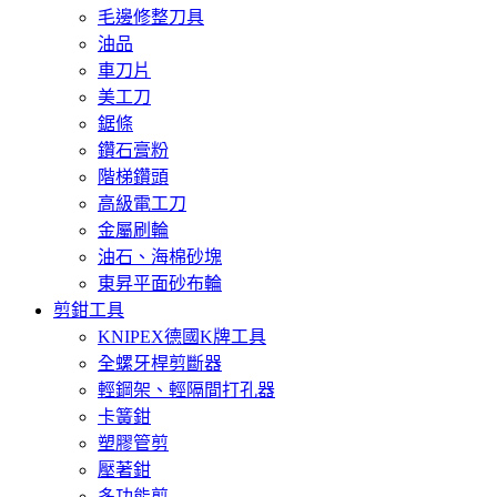
毛邊修整刀具
油品
車刀片
美工刀
鋸條
鑽石膏粉
階梯鑽頭
高級電工刀
金屬刷輪
油石、海棉砂塊
東昇平面砂布輪
剪鉗工具
KNIPEX德國K牌工具
全螺牙桿剪斷器
輕鋼架、輕隔間打孔器
卡簧鉗
塑膠管剪
壓著鉗
多功能剪