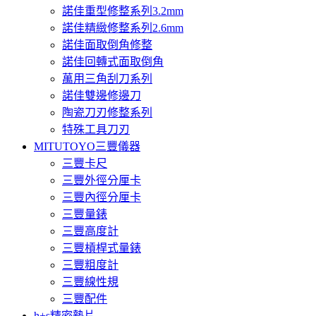
諾佳重型修整系列3.2mm
諾佳精緻修整系列2.6mm
諾佳面取倒角修整
諾佳回轉式面取倒角
萬用三角刮刀系列
諾佳雙邊修邊刀
陶瓷刀刃修整系列
特殊工具刀刃
MITUTOYO三豐儀器
三豐卡尺
三豐外徑分厘卡
三豐內徑分厘卡
三豐量錶
三豐高度計
三豐槓桿式量錶
三豐粗度計
三豐線性規
三豐配件
h+s精密墊片