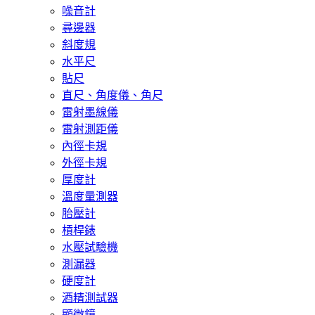
噪音計
尋邊器
斜度規
水平尺
貼尺
直尺、角度儀、角尺
雷射墨線儀
雷射測距儀
內徑卡規
外徑卡規
厚度計
溫度量測器
胎壓計
槓桿錶
水壓試驗機
測漏器
硬度計
酒精測試器
顯微鏡