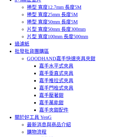
捲型 寬度12.7mm 長度5M
捲型 寬度25mm 長度5M
捲型 寬度50mm 長度5M
片型 寬度50mm 長度300mm
片型 寬度100mm 長度500mm
過濾紙
批發批貨團購區
GOODHAND嘉手快速夾具夾鉗
嘉手水平式夾具
嘉手垂直式夾具
嘉手推拉式夾具
嘉手門栓式夾具
嘉手壓著鉗
嘉手萬能鉗
嘉手夾鉗配件
關於好工具 YenG
最新消息與商品介紹
購物流程