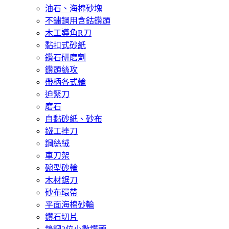
油石、海棉砂塊
不鏽鋼用含鈷鑽頭
木工導角R刀
黏扣式砂紙
鑽石研磨劑
鑽頭絲攻
帶柄各式輪
迫緊刀
磨石
自黏砂紙、砂布
鐵工挫刀
鋼絲絨
車刀架
碗型砂輪
木材鋸刀
砂布環帶
平面海棉砂輪
鑽石切片