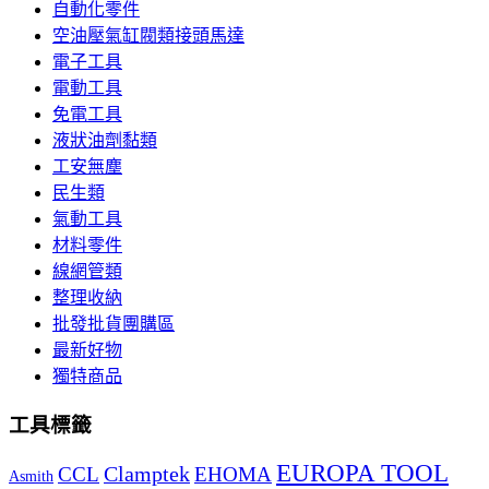
自動化零件
空油壓氣缸閥類接頭馬達
電子工具
電動工具
免電工具
液狀油劑黏類
工安無塵
民生類
氣動工具
材料零件
線網管類
整理收納
批發批貨團購區
最新好物
獨特商品
工具標籤
EUROPA TOOL
Clamptek
CCL
EHOMA
Asmith