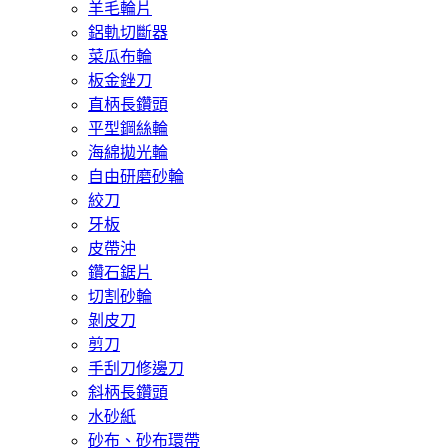
羊毛輪片
鋁軌切斷器
菜瓜布輪
板金銼刀
直柄長鑽頭
平型鋼絲輪
海綿拋光輪
自由研磨砂輪
絞刀
牙板
皮帶沖
鑽石鋸片
切割砂輪
剝皮刀
剪刀
手刮刀修邊刀
斜柄長鑽頭
水砂紙
砂布、砂布環帶