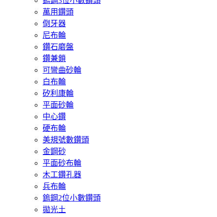
鎢鋼3位小數鑽頭
萬用鑽頭
倒牙器
尼布輪
鑽石磨盤
鑽兼鎖
可彎曲砂輪
白布輪
矽利康輪
平面砂輪
中心鑽
硬布輪
美規號數鑽頭
金鋼砂
平面砂布輪
木工鑽孔器
兵布輪
鎢鋼2位小數鑽頭
拋光土