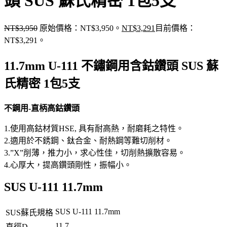
頭 SUS 蘇氏精密 1包5支
NT$
3,950
原始價格：NT$3,950。
NT$
3,291
目前價格：
NT$3,291。
11.7mm U-111 不鏽鋼用含鈷鑽頭 SUS 蘇
氏精密 1包5支
不鋼用-直柄高鈷鑽頭
1.使用高鈷材質HSE, 具有耐高熱，耐磨耗之特性。
2.適用於不銹鋼、鈦合金、耐熱鋼等難切削材。
3.”X”削薄，推力小，求心性佳，切削熱擴散容易。
4.心厚大，提高鑽頭剛性，振幅小。
SUS U-111 11.7mm
SUS U-111 11.7mm
SUS蘇氏規格
11.7
直徑D