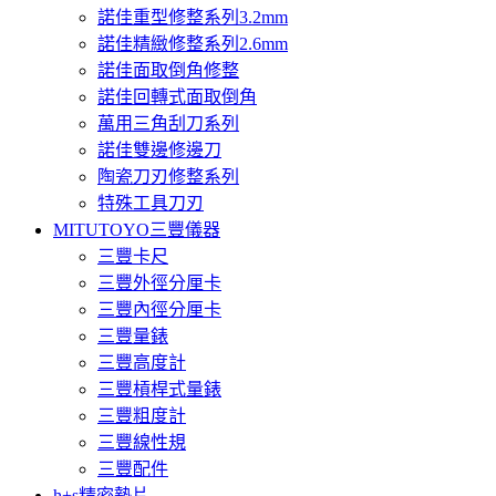
諾佳重型修整系列3.2mm
諾佳精緻修整系列2.6mm
諾佳面取倒角修整
諾佳回轉式面取倒角
萬用三角刮刀系列
諾佳雙邊修邊刀
陶瓷刀刃修整系列
特殊工具刀刃
MITUTOYO三豐儀器
三豐卡尺
三豐外徑分厘卡
三豐內徑分厘卡
三豐量錶
三豐高度計
三豐槓桿式量錶
三豐粗度計
三豐線性規
三豐配件
h+s精密墊片