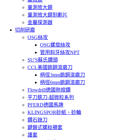
量測放大鏡
量測放大鏡刻劃片
金屬探測器
切削研磨
OSG絲攻
OSG螺旋絲攻
管用斜牙絲攻NPT
SU'S蘇氏鑽頭
CCL美國鎢鋼滾磨刀
柄徑3mm鎢鋼滾磨刀
柄徑6mm鎢鋼滾磨刀
Flowdrill德國熱熔鑽
平刀銑刀-超微粒系列
PFERD德國馬牌
KLINGSPOR砂紙、砂輪
鑽石銼刀
鍵鎖式螺紋襯套
護套