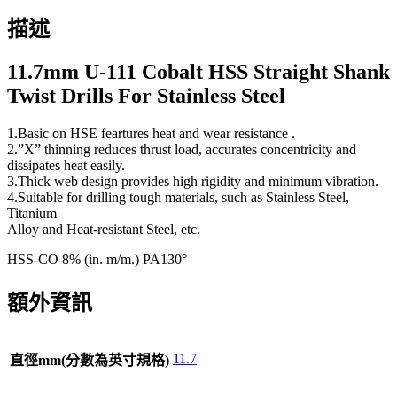
描述
11.7mm U-111 Cobalt HSS Straight Shank
Twist Drills For Stainless Steel
1.Basic on HSE feartures heat and wear resistance .
2.”X” thinning reduces thrust load, accurates concentricity and
dissipates heat easily.
3.Thick web design provides high rigidity and minimum vibration.
4.Suitable for drilling tough materials, such as Stainless Steel,
Titanium
Alloy and Heat-resistant Steel, etc.
HSS-CO 8% (in. m/m.) PA130°
額外資訊
11.7
直徑mm(分數為英寸規格)