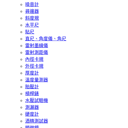
噪音計
尋邊器
斜度規
水平尺
貼尺
直尺、角度儀、角尺
雷射墨線儀
雷射測距儀
內徑卡規
外徑卡規
厚度計
溫度量測器
胎壓計
槓桿錶
水壓試驗機
測漏器
硬度計
酒精測試器
顯微鏡