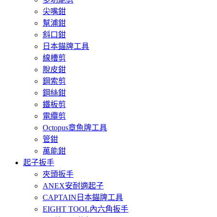
尖嘴鉗
幫浦鉗
斜口鉗
日本錨牌工具
線槽剪
脫皮鉗
鋼索剪
鋼絲鉗
鐵板剪
電纜剪
Octopus章魚牌工具
管鉗
萬能鉗
起子扳手
夾頭扳手
ANEX安耐適起子
CAPTAIN日本錨牌工具
EIGHT TOOL內六角扳手