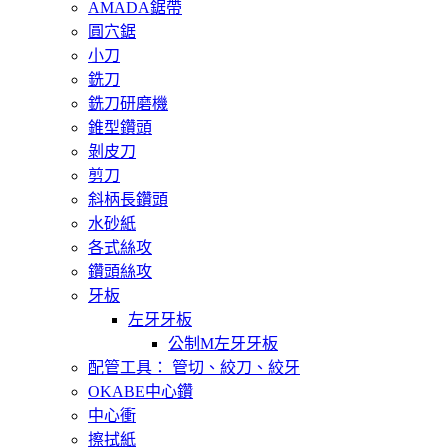
AMADA鋸帶
圓穴鋸
小刀
銑刀
銑刀研磨機
錐型鑽頭
剝皮刀
剪刀
斜柄長鑽頭
水砂紙
各式絲攻
鑽頭絲攻
牙板
左牙牙板
公制M左牙牙板
配管工具： 管切、絞刀、絞牙
OKABE中心鑽
中心衝
擦拭紙