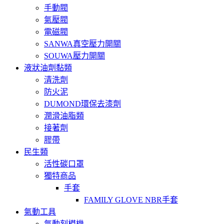
手動閥
氣壓閥
電磁閥
SANWA真空壓力開關
SOUWA壓力開關
液狀油劑黏類
清洗劑
防火泥
DUMOND環保去漆劑
潤滑油脂類
接著劑
膠帶
民生類
活性碳口罩
獨特商品
手套
FAMILY GLOVE NBR手套
氣動工具
氣動刻模機