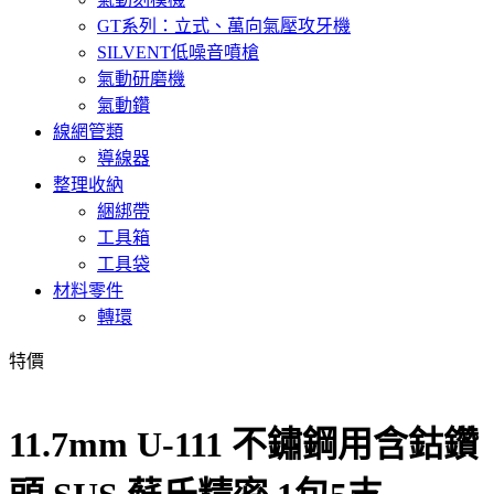
GT系列：立式、萬向氣壓攻牙機
SILVENT低噪音噴槍
氣動研磨機
氣動鑽
線網管類
導線器
整理收納
綑綁帶
工具箱
工具袋
材料零件
轉環
特價
11.7mm U-111 不鏽鋼用含鈷鑽