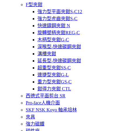
F型夾鉗
強力型平面夾鉗S-C12
強力型虎齒夾鉗S-C
快速鑄鋼夾鉗 N
旋轉塑柄夾鉗REG-C
木柄型夾鉗G-C
深喉型-快速碳鋼夾鉗
溝槽夾鉗
延長型-快速碳鋼夾鉗
超重型夾鉗SS-C
速捷型夾鉗G-L
重力型夾鉗GS-C
鉗得力夾鉗 CTL
西德式平面剪台 SR
Pro-face人機介面
SKF NSK Koyo 軸承培林
夾具
強力磁鐵
磁性座