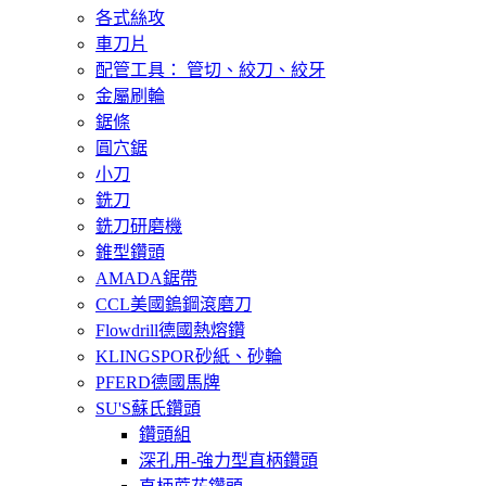
各式絲攻
車刀片
配管工具： 管切、絞刀、絞牙
金屬刷輪
鋸條
圓穴鋸
小刀
銑刀
銑刀研磨機
錐型鑽頭
AMADA鋸帶
CCL美國鎢鋼滾磨刀
Flowdrill德國熱熔鑽
KLINGSPOR砂紙、砂輪
PFERD德國馬牌
SU'S蘇氏鑽頭
鑽頭組
深孔用-強力型直柄鑽頭