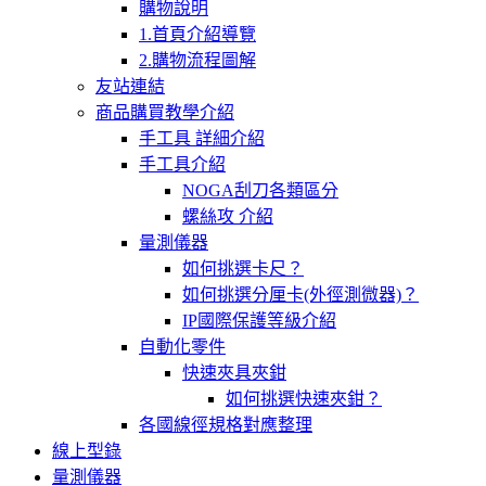
購物說明
1.首頁介紹導覽
2.購物流程圖解
友站連結
商品購買教學介紹
手工具 詳細介紹
手工具介紹
NOGA刮刀各類區分
螺絲攻 介紹
量測儀器
如何挑選卡尺？
如何挑選分厘卡(外徑測微器)？
IP國際保護等級介紹
自動化零件
快速夾具夾鉗
如何挑選快速夾鉗？
各國線徑規格對應整理
線上型錄
量測儀器