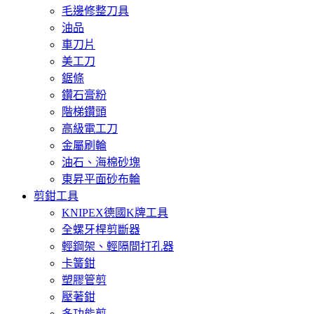
毛邊修整刀具
油品
車刀片
美工刀
鋸條
鑽石膏粉
階梯鑽頭
高級電工刀
金屬刷輪
油石、海棉砂塊
東昇平面砂布輪
剪鉗工具
KNIPEX德國K牌工具
全螺牙桿剪斷器
輕鋼架、輕隔間打孔器
卡簧鉗
塑膠管剪
壓著鉗
多功能剪