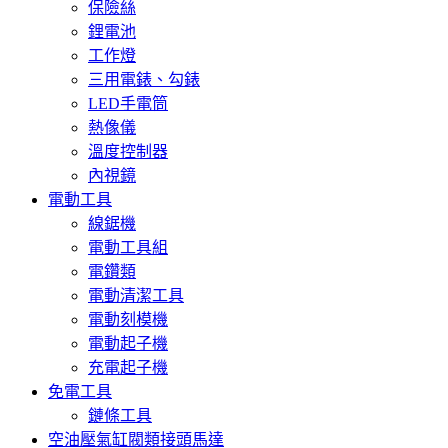
保險絲
鋰電池
工作燈
三用電錶、勾錶
LED手電筒
熱像儀
溫度控制器
內視鏡
電動工具
線鋸機
電動工具組
電鑽類
電動清潔工具
電動刻模機
電動起子機
充電起子機
免電工具
鏈條工具
空油壓氣缸閥類接頭馬達