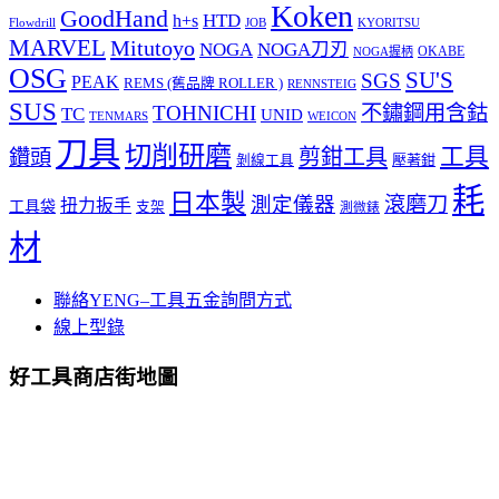
Koken
GoodHand
HTD
h+s
Flowdrill
KYORITSU
JOB
MARVEL
Mitutoyo
NOGA
NOGA刀刃
OKABE
NOGA握柄
OSG
SU'S
SGS
PEAK
REMS (舊品牌 ROLLER )
RENNSTEIG
SUS
TOHNICHI
不鏽鋼用含鈷
TC
UNID
TENMARS
WEICON
刀具
切削研磨
工具
剪鉗工具
鑽頭
壓著鉗
剝線工具
耗
日本製
測定儀器
滾磨刀
扭力扳手
工具袋
支架
測微錶
材
聯絡YENG–工具五金詢問方式
線上型錄
好工具商店街地圖