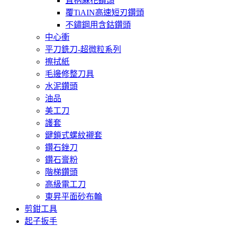
直柄蔴花鑽頭
覆TiAIN高速短刃鑽頭
不鏽鋼用含鈷鑽頭
中心衝
平刀銑刀-超微粒系列
擦拭紙
毛邊修整刀具
水泥鑽頭
油品
美工刀
護套
鍵鎖式螺紋襯套
鑽石銼刀
鑽石膏粉
階梯鑽頭
高級電工刀
東昇平面砂布輪
剪鉗工具
起子扳手