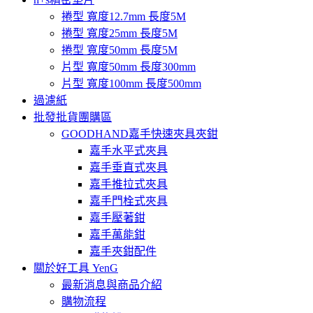
捲型 寬度12.7mm 長度5M
捲型 寬度25mm 長度5M
捲型 寬度50mm 長度5M
片型 寬度50mm 長度300mm
片型 寬度100mm 長度500mm
過濾紙
批發批貨團購區
GOODHAND嘉手快速夾具夾鉗
嘉手水平式夾具
嘉手垂直式夾具
嘉手推拉式夾具
嘉手門栓式夾具
嘉手壓著鉗
嘉手萬能鉗
嘉手夾鉗配件
關於好工具 YenG
最新消息與商品介紹
購物流程