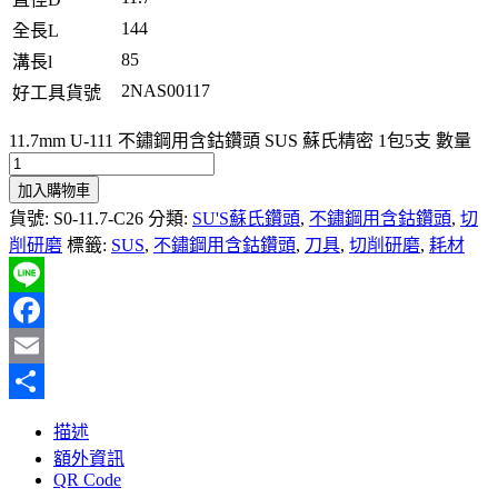
144
全長L
85
溝長l
2NAS00117
好工具貨號
11.7mm U-111 不鏽鋼用含鈷鑽頭 SUS 蘇氏精密 1包5支 數量
加入購物車
貨號:
S0-11.7-C26
分類:
SU'S蘇氏鑽頭
,
不鏽鋼用含鈷鑽頭
,
切
削研磨
標籤:
SUS
,
不鏽鋼用含鈷鑽頭
,
刀具
,
切削研磨
,
耗材
Line
Facebook
Email
分
描述
享
額外資訊
QR Code