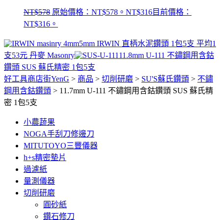
NT$
578
原始價格：NT$578。
NT$
316
目前價格：
NT$316。
5mm IRWIN 直柄水泥鑽頭 1包5支 平均1
支53元 丹麥 Masonry
11.8mm U-111 不鏽鋼用含鈷
鑽頭 SUS 蘇氏精密 1包5支
好工具商店街YenG
>
商品
>
切削研磨
>
SU'S蘇氏鑽頭
>
不鏽
鋼用含鈷鑽頭
>
11.7mm U-111 不鏽鋼用含鈷鑽頭 SUS 蘇氏精
密 1包5支
小農蔬果
NOGA手刮刀修邊刀
MITUTOYO三豐儀器
h+s精密墊片
過濾紙
量測儀器
切削研磨
圓砂紙
鑽石修刀