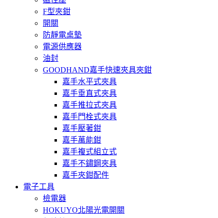
F型夾鉗
開關
防靜電桌墊
電源供應器
油封
GOODHAND嘉手快速夾具夾鉗
嘉手水平式夾具
嘉手垂直式夾具
嘉手推拉式夾具
嘉手門栓式夾具
嘉手壓著鉗
嘉手萬能鉗
嘉手複式組立式
嘉手不鏽鋼夾具
嘉手夾鉗配件
電子工具
檢電器
HOKUYO北陽光電開關