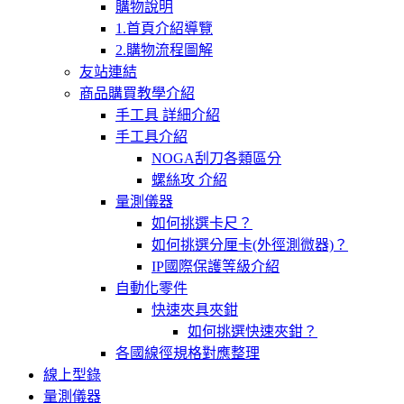
購物說明
1.首頁介紹導覽
2.購物流程圖解
友站連結
商品購買教學介紹
手工具 詳細介紹
手工具介紹
NOGA刮刀各類區分
螺絲攻 介紹
量測儀器
如何挑選卡尺？
如何挑選分厘卡(外徑測微器)？
IP國際保護等級介紹
自動化零件
快速夾具夾鉗
如何挑選快速夾鉗？
各國線徑規格對應整理
線上型錄
量測儀器