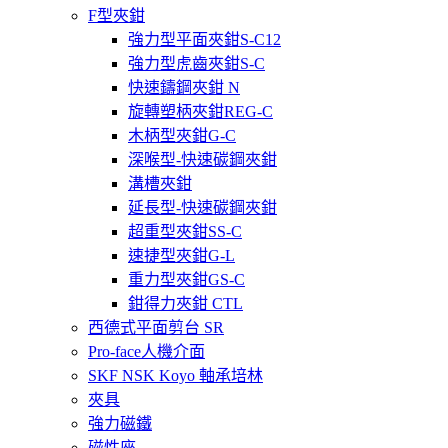
F型夾鉗
強力型平面夾鉗S-C12
強力型虎齒夾鉗S-C
快速鑄鋼夾鉗 N
旋轉塑柄夾鉗REG-C
木柄型夾鉗G-C
深喉型-快速碳鋼夾鉗
溝槽夾鉗
延長型-快速碳鋼夾鉗
超重型夾鉗SS-C
速捷型夾鉗G-L
重力型夾鉗GS-C
鉗得力夾鉗 CTL
西德式平面剪台 SR
Pro-face人機介面
SKF NSK Koyo 軸承培林
夾具
強力磁鐵
磁性座