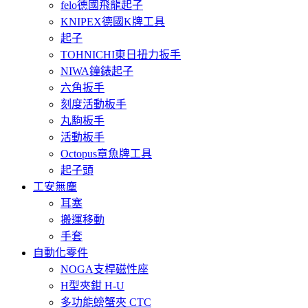
felo德國飛龍起子
KNIPEX德國K牌工具
起子
TOHNICHI東日扭力扳手
NIWA鐘錶起子
六角扳手
刻度活動板手
丸駒板手
活動板手
Octopus章魚牌工具
起子頭
工安無塵
耳塞
搬運移動
手套
自動化零件
NOGA支桿磁性座
H型夾鉗 H-U
多功能螃蟹夾 CTC