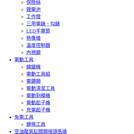
保險絲
鋰電池
工作燈
三用電錶、勾錶
LED手電筒
熱像儀
溫度控制器
內視鏡
電動工具
線鋸機
電動工具組
電鑽類
電動清潔工具
電動刻模機
電動起子機
充電起子機
免電工具
鏈條工具
空油壓氣缸閥類接頭馬達