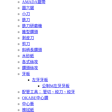
AMADA鋸帶
圓穴鋸
小刀
銑刀
銑刀研磨機
錐型鑽頭
剝皮刀
剪刀
斜柄長鑽頭
水砂紙
各式絲攻
鑽頭絲攻
牙板
左牙牙板
公制M左牙牙板
配管工具： 管切、絞刀、絞牙
OKABE中心鑽
中心衝
擦拭紙