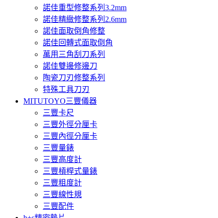
諾佳重型修整系列3.2mm
諾佳精緻修整系列2.6mm
諾佳面取倒角修整
諾佳回轉式面取倒角
萬用三角刮刀系列
諾佳雙邊修邊刀
陶瓷刀刃修整系列
特殊工具刀刃
MITUTOYO三豐儀器
三豐卡尺
三豐外徑分厘卡
三豐內徑分厘卡
三豐量錶
三豐高度計
三豐槓桿式量錶
三豐粗度計
三豐線性規
三豐配件
h+s精密墊片