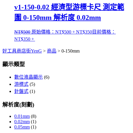
v1-150-0.02 經濟型游標卡尺 測定範
圍 0-150mm 解析度 0.02mm
NT$
500
原始價格：NT$500。
NT$
350
目前價格：
NT$350。
好工具商店街YenG
>
商品
>
0-150mm
顯示類型
數位液晶顯示
(6)
游標式
(5)
針盤式
(1)
解析度(刻劃)
0.01mm
(8)
0.02mm
(1)
0.05mm
(1)