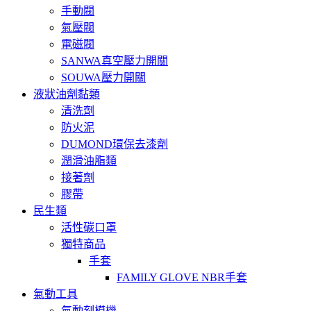
手動閥
氣壓閥
電磁閥
SANWA真空壓力開關
SOUWA壓力開關
液狀油劑黏類
清洗劑
防火泥
DUMOND環保去漆劑
潤滑油脂類
接著劑
膠帶
民生類
活性碳口罩
獨特商品
手套
FAMILY GLOVE NBR手套
氣動工具
氣動刻模機