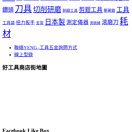
刀具
切削研磨
工具
剪鉗工具
鑽頭
壓著鉗
剝線工具
耗
日本製
測定儀器
滾磨刀
扭力扳手
工具袋
支架
測微錶
材
聯絡YENG–工具五金詢問方式
線上型錄
好工具商店街地圖
Facebook Like Box