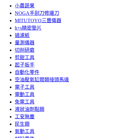
小農蔬果
NOGA手刮刀修邊刀
MITUTOYO三豐儀器
h+s精密墊片
過濾紙
量測儀器
切削研磨
剪鉗工具
起子扳手
自動化零件
空油壓氣缸閥類接頭馬達
電子工具
電動工具
免電工具
液狀油劑黏類
工安無塵
民生類
氣動工具