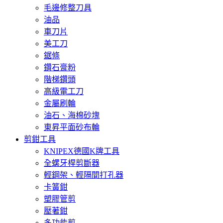
毛邊修整刀具
油品
車刀片
美工刀
鋸條
鑽石膏粉
階梯鑽頭
高級電工刀
金屬刷輪
油石、海棉砂塊
東昇平面砂布輪
剪鉗工具
KNIPEX德國K牌工具
全螺牙桿剪斷器
輕鋼架、輕隔間打孔器
卡簧鉗
塑膠管剪
壓著鉗
多功能剪