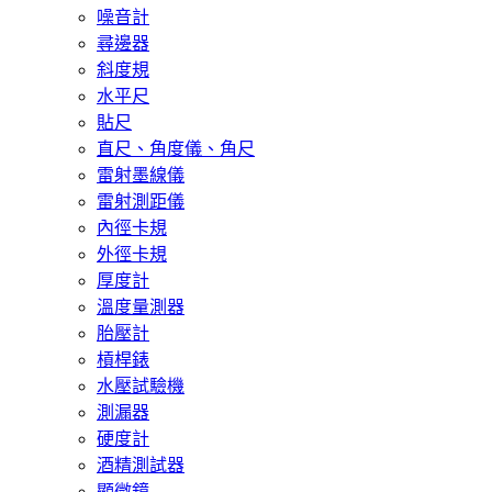
噪音計
尋邊器
斜度規
水平尺
貼尺
直尺、角度儀、角尺
雷射墨線儀
雷射測距儀
內徑卡規
外徑卡規
厚度計
溫度量測器
胎壓計
槓桿錶
水壓試驗機
測漏器
硬度計
酒精測試器
顯微鏡