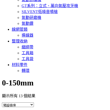
GT系列：立式、萬向氣壓攻牙機
SILVENT低噪音噴槍
氣動研磨機
氣動鑽
線網管類
導線器
整理收納
綑綁帶
工具箱
工具袋
材料零件
轉環
0-150mm
顯示所有 13 個結果