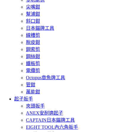
尖嘴鉗
幫浦鉗
斜口鉗
日本錨牌工具
線槽剪
脫皮鉗
鋼索剪
鋼絲鉗
鐵板剪
電纜剪
Octopus章魚牌工具
管鉗
萬能鉗
起子扳手
夾頭扳手
ANEX安耐適起子
CAPTAIN日本錨牌工具
EIGHT TOOL內六角扳手