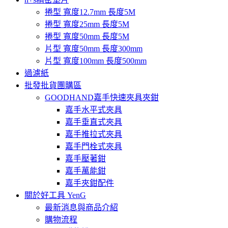
捲型 寬度12.7mm 長度5M
捲型 寬度25mm 長度5M
捲型 寬度50mm 長度5M
片型 寬度50mm 長度300mm
片型 寬度100mm 長度500mm
過濾紙
批發批貨團購區
GOODHAND嘉手快速夾具夾鉗
嘉手水平式夾具
嘉手垂直式夾具
嘉手推拉式夾具
嘉手門栓式夾具
嘉手壓著鉗
嘉手萬能鉗
嘉手夾鉗配件
關於好工具 YenG
最新消息與商品介紹
購物流程