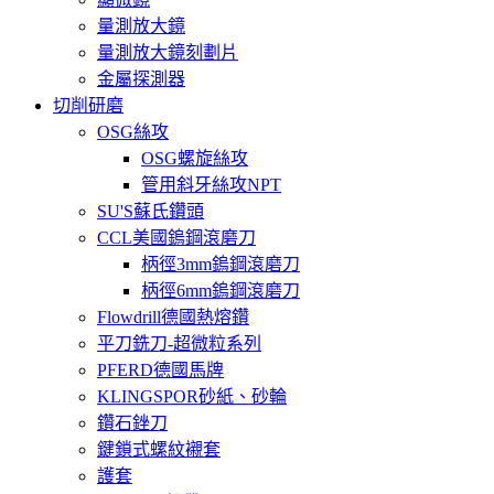
量測放大鏡
量測放大鏡刻劃片
金屬探測器
切削研磨
OSG絲攻
OSG螺旋絲攻
管用斜牙絲攻NPT
SU'S蘇氏鑽頭
CCL美國鎢鋼滾磨刀
柄徑3mm鎢鋼滾磨刀
柄徑6mm鎢鋼滾磨刀
Flowdrill德國熱熔鑽
平刀銑刀-超微粒系列
PFERD德國馬牌
KLINGSPOR砂紙、砂輪
鑽石銼刀
鍵鎖式螺紋襯套
護套