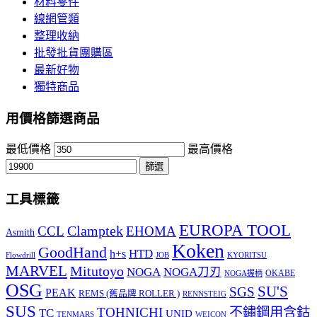
材料零件
線網管類
整理收納
批發批貨團購區
最新好物
獨特商品
用價格篩選商品
最低價格
最高價格
篩選
工具標籤
EUROPA TOOL
Clamptek
CCL
EHOMA
Asmith
Koken
GoodHand
HTD
h+s
Flowdrill
KYORITSU
JOB
MARVEL
Mitutoyo
NOGA
NOGA刀刃
OKABE
NOGA握柄
OSG
SU'S
SGS
PEAK
REMS (舊品牌 ROLLER )
RENNSTEIG
SUS
TOHNICHI
不鏽鋼用含鈷
TC
UNID
TENMARS
WEICON