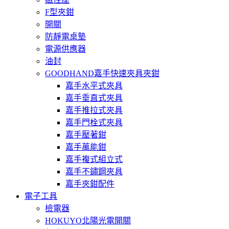
F型夾鉗
開關
防靜電桌墊
電源供應器
油封
GOODHAND嘉手快速夾具夾鉗
嘉手水平式夾具
嘉手垂直式夾具
嘉手推拉式夾具
嘉手門栓式夾具
嘉手壓著鉗
嘉手萬能鉗
嘉手複式組立式
嘉手不鏽鋼夾具
嘉手夾鉗配件
電子工具
檢電器
HOKUYO北陽光電開關