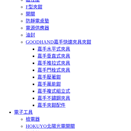
F型夾鉗
開關
防靜電桌墊
電源供應器
油封
GOODHAND嘉手快速夾具夾鉗
嘉手水平式夾具
嘉手垂直式夾具
嘉手推拉式夾具
嘉手門栓式夾具
嘉手壓著鉗
嘉手萬能鉗
嘉手複式組立式
嘉手不鏽鋼夾具
嘉手夾鉗配件
電子工具
檢電器
HOKUYO北陽光電開關