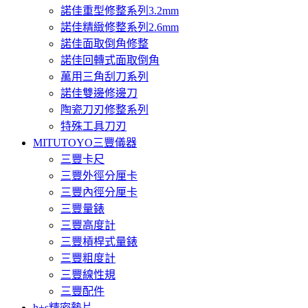
諾佳重型修整系列3.2mm
諾佳精緻修整系列2.6mm
諾佳面取倒角修整
諾佳回轉式面取倒角
萬用三角刮刀系列
諾佳雙邊修邊刀
陶瓷刀刃修整系列
特殊工具刀刃
MITUTOYO三豐儀器
三豐卡尺
三豐外徑分厘卡
三豐內徑分厘卡
三豐量錶
三豐高度計
三豐槓桿式量錶
三豐粗度計
三豐線性規
三豐配件
h+s精密墊片