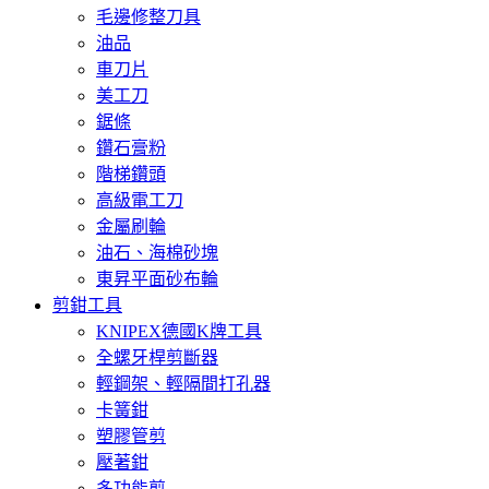
毛邊修整刀具
油品
車刀片
美工刀
鋸條
鑽石膏粉
階梯鑽頭
高級電工刀
金屬刷輪
油石、海棉砂塊
東昇平面砂布輪
剪鉗工具
KNIPEX德國K牌工具
全螺牙桿剪斷器
輕鋼架、輕隔間打孔器
卡簧鉗
塑膠管剪
壓著鉗
多功能剪