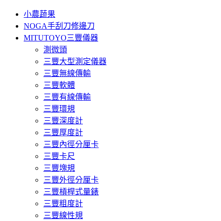
小農蔬果
NOGA手刮刀修邊刀
MITUTOYO三豐儀器
測微頭
三豐大型測定儀器
三豐無線傳輸
三豐軟體
三豐有線傳輸
三豐環規
三豐深度計
三豐厚度計
三豐內徑分厘卡
三豐卡尺
三豐塊規
三豐外徑分厘卡
三豐槓桿式量錶
三豐粗度計
三豐線性規