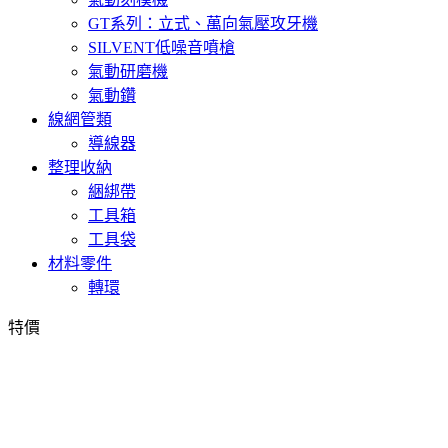
GT系列：立式、萬向氣壓攻牙機
SILVENT低噪音噴槍
氣動研磨機
氣動鑽
線網管類
導線器
整理收納
綑綁帶
工具箱
工具袋
材料零件
轉環
特價