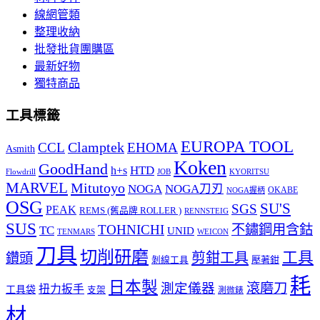
線網管類
整理收納
批發批貨團購區
最新好物
獨特商品
工具標籤
EUROPA TOOL
Clamptek
CCL
EHOMA
Asmith
Koken
GoodHand
HTD
h+s
Flowdrill
KYORITSU
JOB
MARVEL
Mitutoyo
NOGA
NOGA刀刃
OKABE
NOGA握柄
OSG
SU'S
SGS
PEAK
REMS (舊品牌 ROLLER )
RENNSTEIG
SUS
TOHNICHI
不鏽鋼用含鈷
TC
UNID
TENMARS
WEICON
刀具
切削研磨
工具
剪鉗工具
鑽頭
壓著鉗
剝線工具
耗
日本製
測定儀器
滾磨刀
扭力扳手
工具袋
支架
測微錶
材