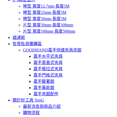
捲型 寬度12.7mm 長度5M
捲型 寬度25mm 長度5M
捲型 寬度50mm 長度5M
片型 寬度50mm 長度300mm
片型 寬度100mm 長度500mm
過濾紙
批發批貨團購區
GOODHAND嘉手快速夾具夾鉗
嘉手水平式夾具
嘉手垂直式夾具
嘉手推拉式夾具
嘉手門栓式夾具
嘉手壓著鉗
嘉手萬能鉗
嘉手夾鉗配件
關於好工具 YenG
最新消息與商品介紹
購物流程