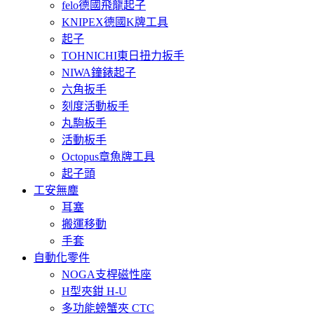
felo德國飛龍起子
KNIPEX德國K牌工具
起子
TOHNICHI東日扭力扳手
NIWA鐘錶起子
六角扳手
刻度活動板手
丸駒板手
活動板手
Octopus章魚牌工具
起子頭
工安無塵
耳塞
搬運移動
手套
自動化零件
NOGA支桿磁性座
H型夾鉗 H-U
多功能螃蟹夾 CTC