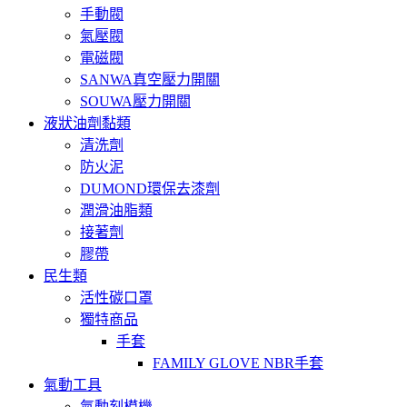
手動閥
氣壓閥
電磁閥
SANWA真空壓力開關
SOUWA壓力開關
液狀油劑黏類
清洗劑
防火泥
DUMOND環保去漆劑
潤滑油脂類
接著劑
膠帶
民生類
活性碳口罩
獨特商品
手套
FAMILY GLOVE NBR手套
氣動工具
氣動刻模機