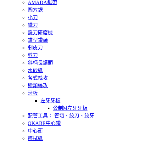
AMADA鋸帶
圓穴鋸
小刀
銑刀
銑刀研磨機
錐型鑽頭
剝皮刀
剪刀
斜柄長鑽頭
水砂紙
各式絲攻
鑽頭絲攻
牙板
左牙牙板
公制M左牙牙板
配管工具： 管切、絞刀、絞牙
OKABE中心鑽
中心衝
擦拭紙