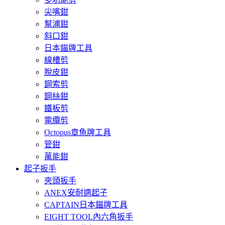
尖嘴鉗
幫浦鉗
斜口鉗
日本錨牌工具
線槽剪
脫皮鉗
鋼索剪
鋼絲鉗
鐵板剪
電纜剪
Octopus章魚牌工具
管鉗
萬能鉗
起子扳手
夾頭扳手
ANEX安耐適起子
CAPTAIN日本錨牌工具
EIGHT TOOL內六角扳手