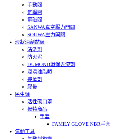
手動閥
氣壓閥
電磁閥
SANWA真空壓力開關
SOUWA壓力開關
液狀油劑黏類
清洗劑
防火泥
DUMOND環保去漆劑
潤滑油脂類
接著劑
膠帶
民生類
活性碳口罩
獨特商品
手套
FAMILY GLOVE NBR手套
氣動工具
氣動刻模機