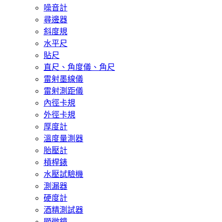
噪音計
尋邊器
斜度規
水平尺
貼尺
直尺、角度儀、角尺
雷射墨線儀
雷射測距儀
內徑卡規
外徑卡規
厚度計
溫度量測器
胎壓計
槓桿錶
水壓試驗機
測漏器
硬度計
酒精測試器
顯微鏡