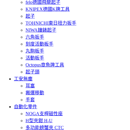
felo德國飛龍起子
KNIPEX德國K牌工具
起子
TOHNICHI東日扭力扳手
NIWA鐘錶起子
六角扳手
刻度活動板手
丸駒板手
活動板手
Octopus章魚牌工具
起子頭
工安無塵
耳塞
搬運移動
手套
自動化零件
NOGA支桿磁性座
H型夾鉗 H-U
多功能螃蟹夾 CTC