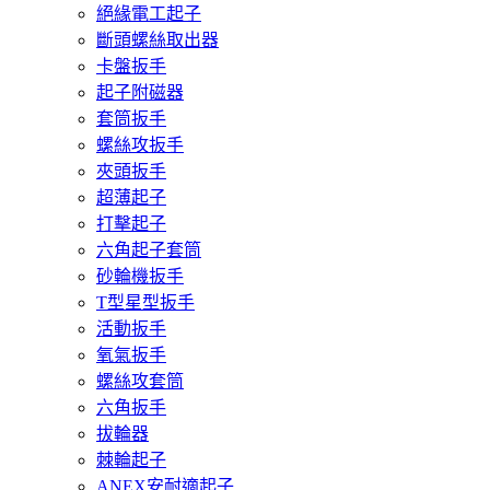
絕緣電工起子
斷頭螺絲取出器
卡盤扳手
起子附磁器
套筒扳手
螺絲攻扳手
夾頭扳手
超薄起子
打擊起子
六角起子套筒
砂輪機扳手
T型星型扳手
活動扳手
氧氣扳手
螺絲攻套筒
六角扳手
拔輪器
棘輪起子
ANEX安耐適起子