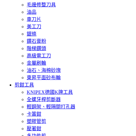
毛邊修整刀具
油品
車刀片
美工刀
鋸條
鑽石膏粉
階梯鑽頭
高級電工刀
金屬刷輪
油石、海棉砂塊
東昇平面砂布輪
剪鉗工具
KNIPEX德國K牌工具
全螺牙桿剪斷器
輕鋼架、輕隔間打孔器
卡簧鉗
塑膠管剪
壓著鉗
多功能剪