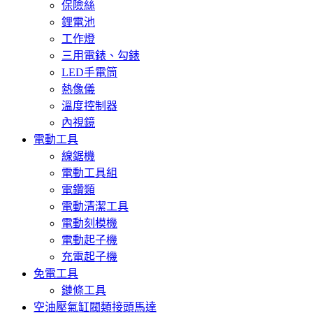
保險絲
鋰電池
工作燈
三用電錶、勾錶
LED手電筒
熱像儀
溫度控制器
內視鏡
電動工具
線鋸機
電動工具組
電鑽類
電動清潔工具
電動刻模機
電動起子機
充電起子機
免電工具
鏈條工具
空油壓氣缸閥類接頭馬達