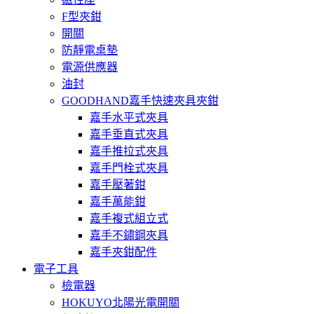
F型夾鉗
開關
防靜電桌墊
電源供應器
油封
GOODHAND嘉手快速夾具夾鉗
嘉手水平式夾具
嘉手垂直式夾具
嘉手推拉式夾具
嘉手門栓式夾具
嘉手壓著鉗
嘉手萬能鉗
嘉手複式組立式
嘉手不鏽鋼夾具
嘉手夾鉗配件
電子工具
檢電器
HOKUYO北陽光電開關