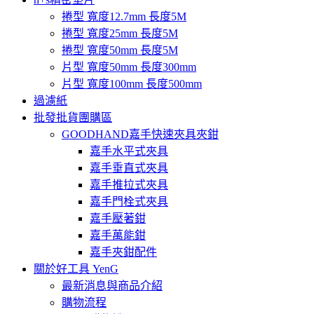
捲型 寬度12.7mm 長度5M
捲型 寬度25mm 長度5M
捲型 寬度50mm 長度5M
片型 寬度50mm 長度300mm
片型 寬度100mm 長度500mm
過濾紙
批發批貨團購區
GOODHAND嘉手快速夾具夾鉗
嘉手水平式夾具
嘉手垂直式夾具
嘉手推拉式夾具
嘉手門栓式夾具
嘉手壓著鉗
嘉手萬能鉗
嘉手夾鉗配件
關於好工具 YenG
最新消息與商品介紹
購物流程