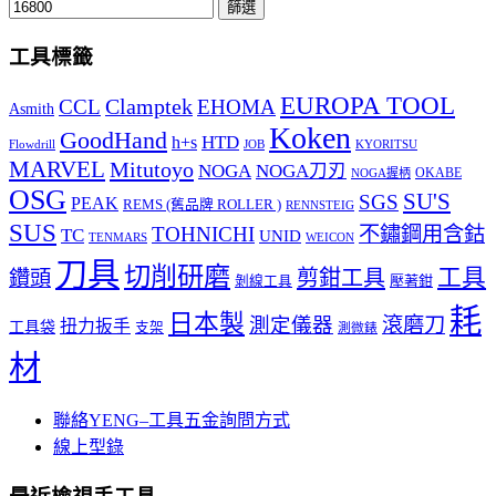
篩選
工具標籤
EUROPA TOOL
Clamptek
CCL
EHOMA
Asmith
Koken
GoodHand
HTD
h+s
Flowdrill
KYORITSU
JOB
MARVEL
Mitutoyo
NOGA
NOGA刀刃
OKABE
NOGA握柄
OSG
SU'S
SGS
PEAK
REMS (舊品牌 ROLLER )
RENNSTEIG
SUS
TOHNICHI
不鏽鋼用含鈷
TC
UNID
TENMARS
WEICON
刀具
切削研磨
工具
剪鉗工具
鑽頭
壓著鉗
剝線工具
耗
日本製
測定儀器
滾磨刀
扭力扳手
工具袋
支架
測微錶
材
聯絡YENG–工具五金詢問方式
線上型錄