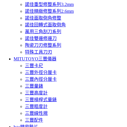
諾佳重型修整系列3.2mm
諾佳精緻修整系列2.6mm
諾佳面取倒角修整
諾佳回轉式面取倒角
萬用三角刮刀系列
諾佳雙邊修邊刀
陶瓷刀刃修整系列
特殊工具刀刃
MITUTOYO三豐儀器
三豐卡尺
三豐外徑分厘卡
三豐內徑分厘卡
三豐量錶
三豐高度計
三豐槓桿式量錶
三豐粗度計
三豐線性規
三豐配件
h+s精密墊片