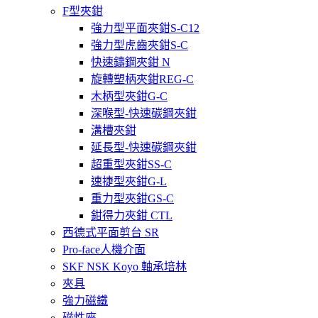
F型夾鉗
強力型平面夾鉗S-C12
強力型虎齒夾鉗S-C
快速鑄鋼夾鉗 N
旋轉塑柄夾鉗REG-C
木柄型夾鉗G-C
深喉型-快速碳鋼夾鉗
溝槽夾鉗
延長型-快速碳鋼夾鉗
超重型夾鉗SS-C
速捷型夾鉗G-L
重力型夾鉗GS-C
鉗得力夾鉗 CTL
西德式平面剪台 SR
Pro-face人機介面
SKF NSK Koyo 軸承培林
夾具
強力磁鐵
磁性座