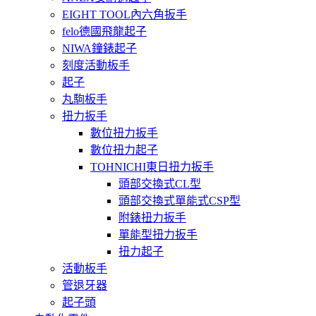
EIGHT TOOL內六角扳手
felo德國飛龍起子
NIWA鐘錶起子
刻度活動板手
起子
丸駒板手
扭力扳手
數位扭力扳手
數位扭力起子
TOHNICHI東日扭力扳手
頭部交換式CL型
頭部交換式單能式CSP型
附錶扭力扳手
單能型扭力扳手
扭力起子
活動板手
管退牙器
起子頭