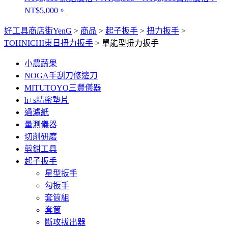
NT$5,000。
好工具商店街YenG
>
商品
>
起子扳手
>
扭力扳手
>
TOHNICHI東日扭力扳手
>
單能型扭力扳手
小農蔬果
NOGA手刮刀修邊刀
MITUTOYO三豐儀器
h+s精密墊片
過濾紙
量測儀器
切削研磨
剪鉗工具
起子扳手
星型扳手
勾扳手
套筒組
套筒
斷攻拔出器