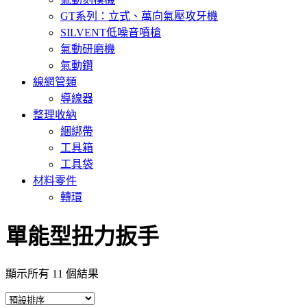
GT系列：立式、萬向氣壓攻牙機
SILVENT低噪音噴槍
氣動研磨機
氣動鑽
線網管類
導線器
整理收納
綑綁帶
工具箱
工具袋
材料零件
轉環
單能型扭力扳手
顯示所有 11 個結果