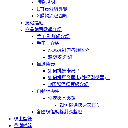
購物說明
1.首頁介紹導覽
2.購物流程圖解
友站連結
商品購買教學介紹
手工具 詳細介紹
手工具介紹
NOGA刮刀各類區分
螺絲攻 介紹
量測儀器
如何挑選卡尺？
如何挑選分厘卡(外徑測微器)？
IP國際保護等級介紹
自動化零件
快速夾具夾鉗
如何挑選快速夾鉗？
各國線徑規格對應整理
線上型錄
量測儀器