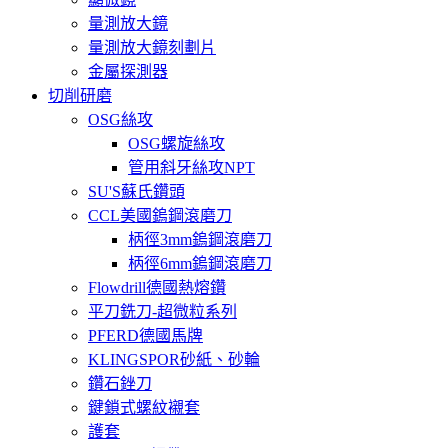
量測放大鏡
量測放大鏡刻劃片
金屬探測器
切削研磨
OSG絲攻
OSG螺旋絲攻
管用斜牙絲攻NPT
SU'S蘇氏鑽頭
CCL美國鎢鋼滾磨刀
柄徑3mm鎢鋼滾磨刀
柄徑6mm鎢鋼滾磨刀
Flowdrill德國熱熔鑽
平刀銑刀-超微粒系列
PFERD德國馬牌
KLINGSPOR砂紙、砂輪
鑽石銼刀
鍵鎖式螺紋襯套
護套