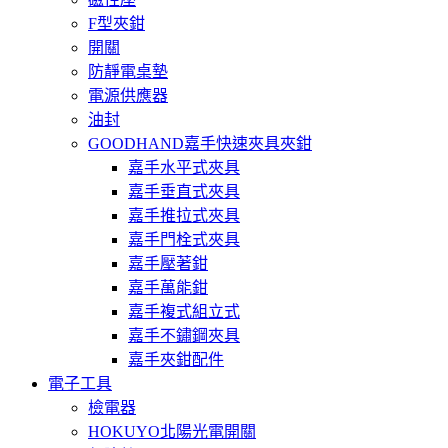
F型夾鉗
開關
防靜電桌墊
電源供應器
油封
GOODHAND嘉手快速夾具夾鉗
嘉手水平式夾具
嘉手垂直式夾具
嘉手推拉式夾具
嘉手門栓式夾具
嘉手壓著鉗
嘉手萬能鉗
嘉手複式組立式
嘉手不鏽鋼夾具
嘉手夾鉗配件
電子工具
檢電器
HOKUYO北陽光電開關