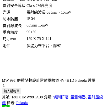
雷射安全等級
Class 2M高亮度
光源
雷射線波長 635nm、15mW
IP-54
防水防塵
635nm 15mW
雷射線波長
90±30
垂直精度
159 X 75 X 141
尺寸mm
附件
多能力整平台、腳架
MW-99T 磨積貼牆設計雷射墨線儀 4V4H1D Fukuda 數量
加入購物車
貨號:
1d0F01MW99TA38
分類:
切削研磨
,
量測儀器
,
雷射墨線
儀
標籤:
Fukuda