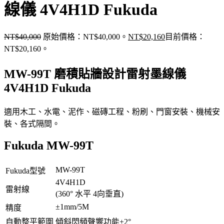
線儀 4V4H1D Fukuda
NT$
40,000
原始價格：NT$40,000。
NT$
20,160
目前價格：
NT$20,160。
MW-99T 磨積貼牆設計雷射墨線儀
4V4H1D Fukuda
適用木工、水電、泥作、磁磚工程、粉刷、門窗安裝、機械安
裝、各式隔間。
Fukuda MW-99T
MW-99T
Fukuda型號
4V4H1D
雷射線
(360° 水平 4向垂直)
±1mm/5M
精度
自動整平範圍
傾斜閃頻聲響功能±2°