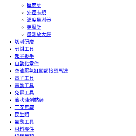
厚度計
外徑卡規
溫度量測器
胎壓計
量測放大鏡
切削研磨
剪鉗工具
起子扳手
自動化零件
空油壓氣缸閥類接頭馬達
電子工具
電動工具
免電工具
液狀油劑黏類
工安無塵
民生類
氣動工具
材料零件