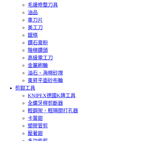
毛邊修整刀具
油品
車刀片
美工刀
鋸條
鑽石膏粉
階梯鑽頭
高級電工刀
金屬刷輪
油石、海棉砂塊
東昇平面砂布輪
剪鉗工具
KNIPEX德國K牌工具
全螺牙桿剪斷器
輕鋼架、輕隔間打孔器
卡簧鉗
塑膠管剪
壓著鉗
多功能剪