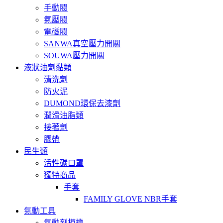
手動閥
氣壓閥
電磁閥
SANWA真空壓力開關
SOUWA壓力開關
液狀油劑黏類
清洗劑
防火泥
DUMOND環保去漆劑
潤滑油脂類
接著劑
膠帶
民生類
活性碳口罩
獨特商品
手套
FAMILY GLOVE NBR手套
氣動工具
氣動刻模機