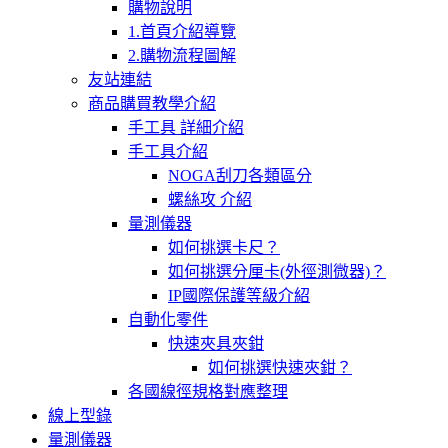
購物說明
1.首頁介紹導覽
2.購物流程圖解
友站連結
商品購買教學介紹
手工具 詳細介紹
手工具介紹
NOGA刮刀各類區分
螺絲攻 介紹
量測儀器
如何挑選卡尺？
如何挑選分厘卡(外徑測微器)？
IP國際保護等級介紹
自動化零件
快速夾具夾鉗
如何挑選快速夾鉗？
各國線徑規格對應整理
線上型錄
量測儀器