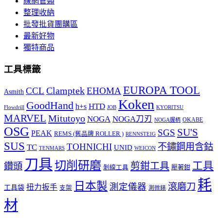
線網管類
整理收納
批發批貨團購區
最新好物
獨特商品
工具標籤
EUROPA TOOL
Clamptek
CCL
EHOMA
Asmith
Koken
GoodHand
HTD
h+s
Flowdrill
KYORITSU
JOB
MARVEL
Mitutoyo
NOGA
NOGA刀刃
OKABE
NOGA握柄
OSG
SU'S
SGS
PEAK
REMS (舊品牌 ROLLER )
RENNSTEIG
SUS
TOHNICHI
不鏽鋼用含鈷
TC
UNID
TENMARS
WEICON
刀具
切削研磨
工具
剪鉗工具
鑽頭
壓著鉗
剝線工具
耗
日本製
測定儀器
滾磨刀
扭力扳手
工具袋
支架
測微錶
材