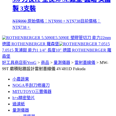
製 3支裝
NT$
990
原始價格：NT$990。
NT$
738
目前價格：
NT$738。
5.5090E 塑膠管切刀 能力22mm
德國 ROTHENBERGER 羅森堡
7.0515 泵浦鉗 能力1 1/4″ 長度10″ 德國 ROTHENBERGER 羅
森堡
好工具商店街YenG
>
商品
>
量測儀器
>
雷射墨線儀
>
MW-
99T 磨積貼牆設計雷射墨線儀 4V4H1D Fukuda
小農蔬果
NOGA手刮刀修邊刀
MITUTOYO三豐儀器
h+s精密墊片
過濾紙
量測儀器