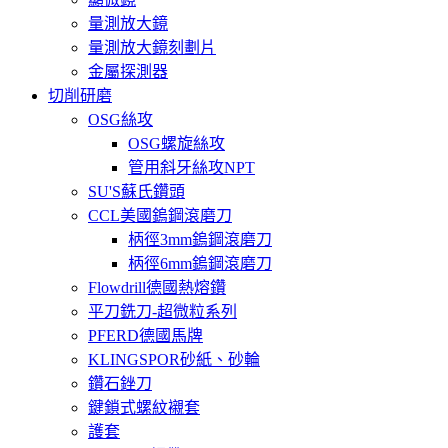
量測放大鏡
量測放大鏡刻劃片
金屬探測器
切削研磨
OSG絲攻
OSG螺旋絲攻
管用斜牙絲攻NPT
SU'S蘇氏鑽頭
CCL美國鎢鋼滾磨刀
柄徑3mm鎢鋼滾磨刀
柄徑6mm鎢鋼滾磨刀
Flowdrill德國熱熔鑽
平刀銑刀-超微粒系列
PFERD德國馬牌
KLINGSPOR砂紙、砂輪
鑽石銼刀
鍵鎖式螺紋襯套
護套