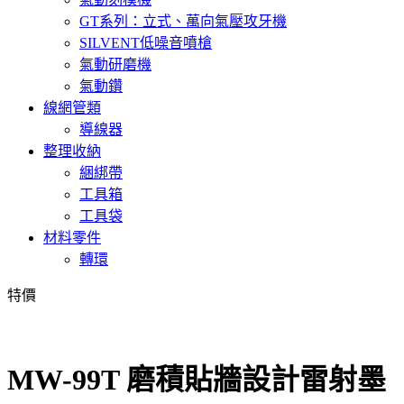
GT系列：立式、萬向氣壓攻牙機
SILVENT低噪音噴槍
氣動研磨機
氣動鑽
線網管類
導線器
整理收納
綑綁帶
工具箱
工具袋
材料零件
轉環
特價
MW-99T 磨積貼牆設計雷射墨