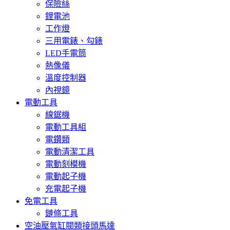
保險絲
鋰電池
工作燈
三用電錶、勾錶
LED手電筒
熱像儀
溫度控制器
內視鏡
電動工具
線鋸機
電動工具組
電鑽類
電動清潔工具
電動刻模機
電動起子機
充電起子機
免電工具
鏈條工具
空油壓氣缸閥類接頭馬達