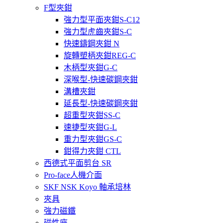
F型夾鉗
強力型平面夾鉗S-C12
強力型虎齒夾鉗S-C
快速鑄鋼夾鉗 N
旋轉塑柄夾鉗REG-C
木柄型夾鉗G-C
深喉型-快速碳鋼夾鉗
溝槽夾鉗
延長型-快速碳鋼夾鉗
超重型夾鉗SS-C
速捷型夾鉗G-L
重力型夾鉗GS-C
鉗得力夾鉗 CTL
西德式平面剪台 SR
Pro-face人機介面
SKF NSK Koyo 軸承培林
夾具
強力磁鐵
磁性座