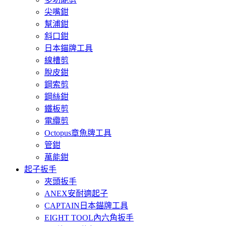
尖嘴鉗
幫浦鉗
斜口鉗
日本錨牌工具
線槽剪
脫皮鉗
鋼索剪
鋼絲鉗
鐵板剪
電纜剪
Octopus章魚牌工具
管鉗
萬能鉗
起子扳手
夾頭扳手
ANEX安耐適起子
CAPTAIN日本錨牌工具
EIGHT TOOL內六角扳手