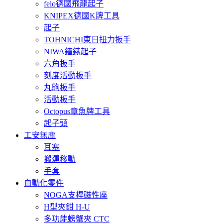
felo德國飛龍起子
KNIPEX德國K牌工具
起子
TOHNICHI東日扭力扳手
NIWA鐘錶起子
六角扳手
刻度活動板手
丸駒板手
活動板手
Octopus章魚牌工具
起子頭
工安無塵
耳塞
搬運移動
手套
自動化零件
NOGA支桿磁性座
H型夾鉗 H-U
多功能螃蟹夾 CTC