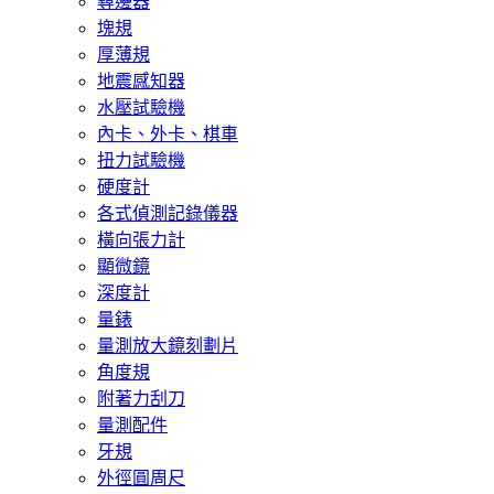
尋邊器
塊規
厚薄規
地震感知器
水壓試驗機
內卡、外卡、棋車
扭力試驗機
硬度計
各式偵測記錄儀器
橫向張力計
顯微鏡
深度計
量錶
量測放大鏡刻劃片
角度規
附著力刮刀
量測配件
牙規
外徑圓周尺