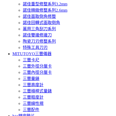
諾佳重型修整系列3.2mm
諾佳精緻修整系列2.6mm
諾佳面取倒角修整
諾佳回轉式面取倒角
萬用三角刮刀系列
諾佳雙邊修邊刀
陶瓷刀刃修整系列
特殊工具刀刃
MITUTOYO三豐儀器
三豐卡尺
三豐外徑分厘卡
三豐內徑分厘卡
三豐量錶
三豐高度計
三豐槓桿式量錶
三豐粗度計
三豐線性規
三豐配件
h+s精密墊片