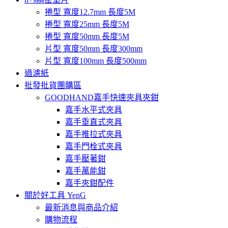
捲型 寬度12.7mm 長度5M
捲型 寬度25mm 長度5M
捲型 寬度50mm 長度5M
片型 寬度50mm 長度300mm
片型 寬度100mm 長度500mm
過濾紙
批發批貨團購區
GOODHAND嘉手快速夾具夾鉗
嘉手水平式夾具
嘉手垂直式夾具
嘉手推拉式夾具
嘉手門栓式夾具
嘉手壓著鉗
嘉手萬能鉗
嘉手夾鉗配件
關於好工具 YenG
最新消息與商品介紹
購物流程