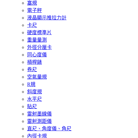
塞規
電子秤
液晶顯示推拉力計
卡尺
硬度標準片
重量量測
外徑分厘卡
同心度儀
槓桿錶
卷尺
空氣量規
R規
斜度規
水平尺
貼尺
雷射墨線儀
雷射測距儀
直尺、角度儀、角尺
內徑卡規