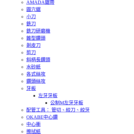
AMADA鋸帶
圓穴鋸
小刀
銑刀
銑刀研磨機
錐型鑽頭
剝皮刀
剪刀
斜柄長鑽頭
水砂紙
各式絲攻
鑽頭絲攻
牙板
左牙牙板
公制M左牙牙板
配管工具： 管切、絞刀、絞牙
OKABE中心鑽
中心衝
擦拭紙