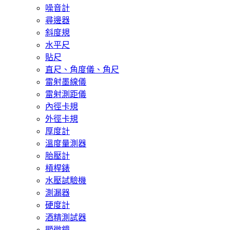
噪音計
尋邊器
斜度規
水平尺
貼尺
直尺、角度儀、角尺
雷射墨線儀
雷射測距儀
內徑卡規
外徑卡規
厚度計
溫度量測器
胎壓計
槓桿錶
水壓試驗機
測漏器
硬度計
酒精測試器
顯微鏡