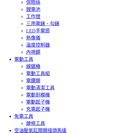
保險絲
鋰電池
工作燈
三用電錶、勾錶
LED手電筒
熱像儀
溫度控制器
內視鏡
電動工具
線鋸機
電動工具組
電鑽類
電動清潔工具
電動刻模機
電動起子機
充電起子機
免電工具
鏈條工具
空油壓氣缸閥類接頭馬達