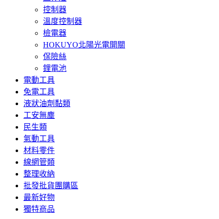
控制器
溫度控制器
檢電器
HOKUYO北陽光電開關
保險絲
鋰電池
電動工具
免電工具
液狀油劑黏類
工安無塵
民生類
氣動工具
材料零件
線網管類
整理收納
批發批貨團購區
最新好物
獨特商品