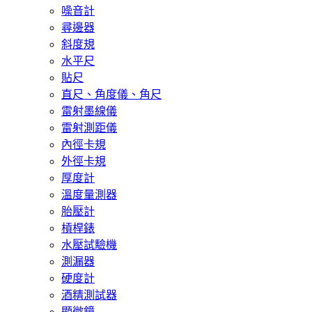
噪音計
尋邊器
斜度規
水平尺
貼尺
直尺、角度儀、角尺
雷射墨線儀
雷射測距儀
內徑卡規
外徑卡規
厚度計
溫度量測器
胎壓計
槓桿錶
水壓試驗機
測漏器
硬度計
酒精測試器
顯微鏡