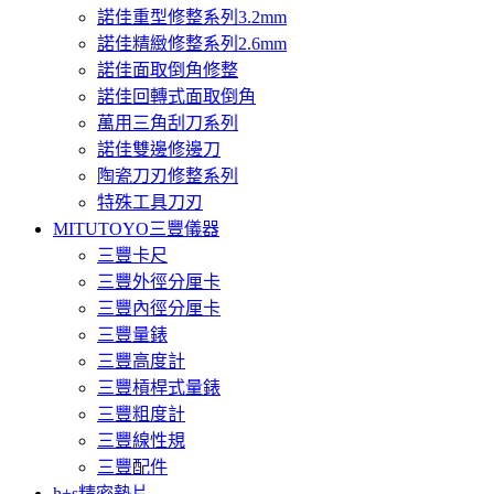
諾佳重型修整系列3.2mm
諾佳精緻修整系列2.6mm
諾佳面取倒角修整
諾佳回轉式面取倒角
萬用三角刮刀系列
諾佳雙邊修邊刀
陶瓷刀刃修整系列
特殊工具刀刃
MITUTOYO三豐儀器
三豐卡尺
三豐外徑分厘卡
三豐內徑分厘卡
三豐量錶
三豐高度計
三豐槓桿式量錶
三豐粗度計
三豐線性規
三豐配件
h+s精密墊片