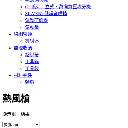
GT系列：立式、萬向氣壓攻牙機
SILVENT低噪音噴槍
氣動研磨機
氣動鑽
線網管類
導線器
整理收納
綑綁帶
工具箱
工具袋
材料零件
轉環
熱風槍
顯示單一結果