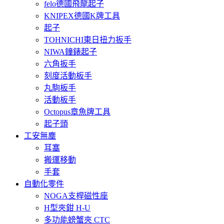
felo德國飛龍起子
KNIPEX德國K牌工具
起子
TOHNICHI東日扭力扳手
NIWA鐘錶起子
六角扳手
刻度活動板手
丸駒板手
活動板手
Octopus章魚牌工具
起子頭
工安無塵
耳塞
搬運移動
手套
自動化零件
NOGA支桿磁性座
H型夾鉗 H-U
多功能螃蟹夾 CTC