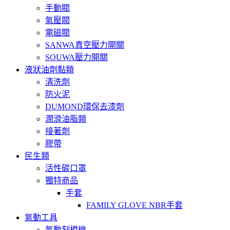
手動閥
氣壓閥
電磁閥
SANWA真空壓力開關
SOUWA壓力開關
液狀油劑黏類
清洗劑
防火泥
DUMOND環保去漆劑
潤滑油脂類
接著劑
膠帶
民生類
活性碳口罩
獨特商品
手套
FAMILY GLOVE NBR手套
氣動工具
氣動刻模機