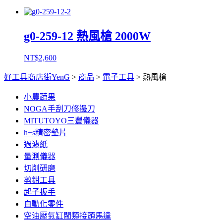
g0-259-12 熱風槍 2000W
NT$
2,600
好工具商店街YenG
>
商品
>
電子工具
>
熱風槍
小農蔬果
NOGA手刮刀修邊刀
MITUTOYO三豐儀器
h+s精密墊片
過濾紙
量測儀器
切削研磨
剪鉗工具
起子扳手
自動化零件
空油壓氣缸閥類接頭馬達