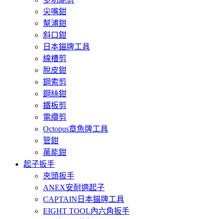
尖嘴鉗
幫浦鉗
斜口鉗
日本錨牌工具
線槽剪
脫皮鉗
鋼索剪
鋼絲鉗
鐵板剪
電纜剪
Octopus章魚牌工具
管鉗
萬能鉗
起子扳手
夾頭扳手
ANEX安耐適起子
CAPTAIN日本錨牌工具
EIGHT TOOL內六角扳手