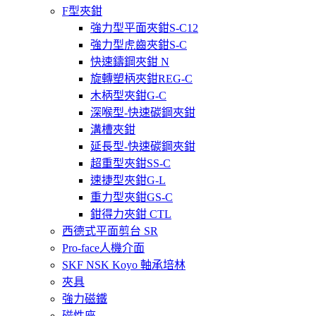
F型夾鉗
強力型平面夾鉗S-C12
強力型虎齒夾鉗S-C
快速鑄鋼夾鉗 N
旋轉塑柄夾鉗REG-C
木柄型夾鉗G-C
深喉型-快速碳鋼夾鉗
溝槽夾鉗
延長型-快速碳鋼夾鉗
超重型夾鉗SS-C
速捷型夾鉗G-L
重力型夾鉗GS-C
鉗得力夾鉗 CTL
西德式平面剪台 SR
Pro-face人機介面
SKF NSK Koyo 軸承培林
夾具
強力磁鐵
磁性座