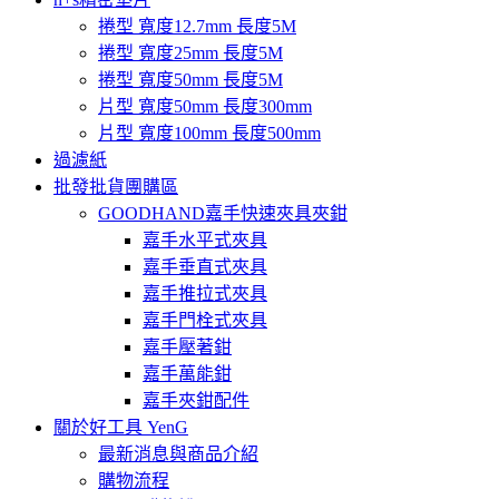
捲型 寬度12.7mm 長度5M
捲型 寬度25mm 長度5M
捲型 寬度50mm 長度5M
片型 寬度50mm 長度300mm
片型 寬度100mm 長度500mm
過濾紙
批發批貨團購區
GOODHAND嘉手快速夾具夾鉗
嘉手水平式夾具
嘉手垂直式夾具
嘉手推拉式夾具
嘉手門栓式夾具
嘉手壓著鉗
嘉手萬能鉗
嘉手夾鉗配件
關於好工具 YenG
最新消息與商品介紹
購物流程