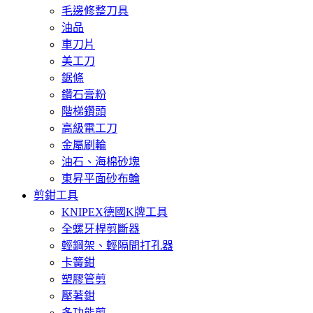
毛邊修整刀具
油品
車刀片
美工刀
鋸條
鑽石膏粉
階梯鑽頭
高級電工刀
金屬刷輪
油石、海棉砂塊
東昇平面砂布輪
剪鉗工具
KNIPEX德國K牌工具
全螺牙桿剪斷器
輕鋼架、輕隔間打孔器
卡簧鉗
塑膠管剪
壓著鉗
多功能剪