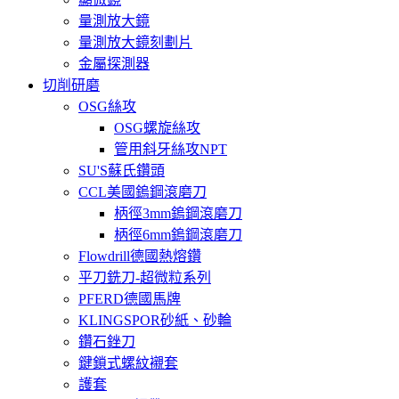
量測放大鏡
量測放大鏡刻劃片
金屬探測器
切削研磨
OSG絲攻
OSG螺旋絲攻
管用斜牙絲攻NPT
SU'S蘇氏鑽頭
CCL美國鎢鋼滾磨刀
柄徑3mm鎢鋼滾磨刀
柄徑6mm鎢鋼滾磨刀
Flowdrill德國熱熔鑽
平刀銑刀-超微粒系列
PFERD德國馬牌
KLINGSPOR砂紙、砂輪
鑽石銼刀
鍵鎖式螺紋襯套
護套