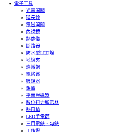
電子工具
光電開關
延長線
電磁開關
內視鏡
熱像儀
斷路器
防水型LED燈
地線夾
烙鐵架
電烙鐵
吸錫器
錫爐
平面脫磁器
數位扭力顯示器
熱風槍
LED手電筒
三用電錶、勾錶
工作燈