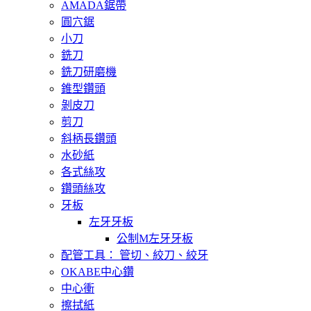
AMADA鋸帶
圓穴鋸
小刀
銑刀
銑刀研磨機
錐型鑽頭
剝皮刀
剪刀
斜柄長鑽頭
水砂紙
各式絲攻
鑽頭絲攻
牙板
左牙牙板
公制M左牙牙板
配管工具： 管切、絞刀、絞牙
OKABE中心鑽
中心衝
擦拭紙