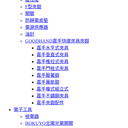
F型夾鉗
開關
防靜電桌墊
電源供應器
油封
GOODHAND嘉手快速夾具夾鉗
嘉手水平式夾具
嘉手垂直式夾具
嘉手推拉式夾具
嘉手門栓式夾具
嘉手壓著鉗
嘉手萬能鉗
嘉手複式組立式
嘉手不鏽鋼夾具
嘉手夾鉗配件
電子工具
檢電器
HOKUYO北陽光電開關