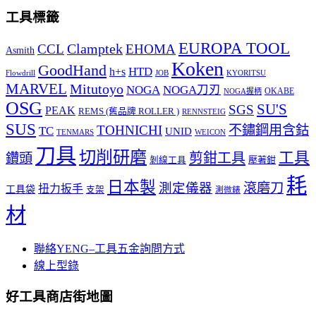
工具標籤
EUROPA TOOL
Clamptek
CCL
EHOMA
Asmith
Koken
GoodHand
HTD
h+s
Flowdrill
KYORITSU
JOB
MARVEL
Mitutoyo
NOGA
NOGA刀刃
OKABE
NOGA握柄
OSG
SU'S
SGS
PEAK
REMS (舊品牌 ROLLER )
RENNSTEIG
SUS
TOHNICHI
不鏽鋼用含鈷
TC
UNID
TENMARS
WEICON
刀具
切削研磨
工具
剪鉗工具
鑽頭
壓著鉗
剝線工具
耗
日本製
測定儀器
滾磨刀
扭力扳手
工具袋
支架
測微錶
材
聯絡YENG–工具五金詢問方式
線上型錄
好工具商店街地圖