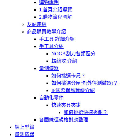
購物說明
1.首頁介紹導覽
2.購物流程圖解
友站連結
商品購買教學介紹
手工具 詳細介紹
手工具介紹
NOGA刮刀各類區分
螺絲攻 介紹
量測儀器
如何挑選卡尺？
如何挑選分厘卡(外徑測微器)？
IP國際保護等級介紹
自動化零件
快速夾具夾鉗
如何挑選快速夾鉗？
各國線徑規格對應整理
線上型錄
量測儀器