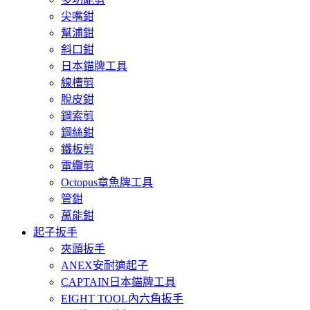
尖嘴鉗
幫浦鉗
斜口鉗
日本錨牌工具
線槽剪
脫皮鉗
鋼索剪
鋼絲鉗
鐵板剪
電纜剪
Octopus章魚牌工具
管鉗
萬能鉗
起子扳手
夾頭扳手
ANEX安耐適起子
CAPTAIN日本錨牌工具
EIGHT TOOL內六角扳手