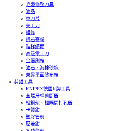
毛邊修整刀具
油品
車刀片
美工刀
鋸條
鑽石膏粉
階梯鑽頭
高級電工刀
金屬刷輪
油石、海棉砂塊
東昇平面砂布輪
剪鉗工具
KNIPEX德國K牌工具
全螺牙桿剪斷器
輕鋼架、輕隔間打孔器
卡簧鉗
塑膠管剪
壓著鉗
多功能剪