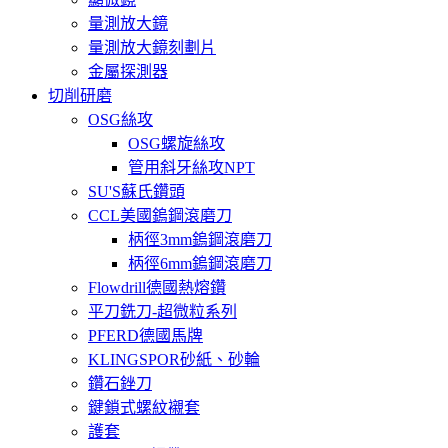
量測放大鏡
量測放大鏡刻劃片
金屬探測器
切削研磨
OSG絲攻
OSG螺旋絲攻
管用斜牙絲攻NPT
SU'S蘇氏鑽頭
CCL美國鎢鋼滾磨刀
柄徑3mm鎢鋼滾磨刀
柄徑6mm鎢鋼滾磨刀
Flowdrill德國熱熔鑽
平刀銑刀-超微粒系列
PFERD德國馬牌
KLINGSPOR砂紙、砂輪
鑽石銼刀
鍵鎖式螺紋襯套
護套