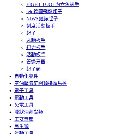
EIGHT TOOL內六角扳手
felo德國飛龍起子
NIWA鐘錶起子
刻度活動板手
起子
丸駒板手
扭力扳手
活動板手
管退牙器
起子頭
自動化零件
空油壓氣缸閥類接頭馬達
電子工具
電動工具
免電工具
液狀油劑黏類
工安無塵
民生類
氣動工具