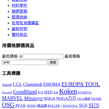
材料零件
線網管類
整理收納
批發批貨團購區
最新好物
獨特商品
用價格篩選商品
最低價格
最高價格
篩選
工具標籤
EUROPA TOOL
Clamptek
CCL
EHOMA
Asmith
Koken
GoodHand
HTD
h+s
Flowdrill
KYORITSU
JOB
MARVEL
Mitutoyo
NOGA
NOGA刀刃
OKABE
NOGA握柄
OSG
SU'S
SGS
PEAK
REMS (舊品牌 ROLLER )
RENNSTEIG