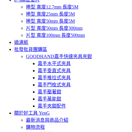
捲型 寬度12.7mm 長度5M
捲型 寬度25mm 長度5M
捲型 寬度50mm 長度5M
片型 寬度50mm 長度300mm
片型 寬度100mm 長度500mm
過濾紙
批發批貨團購區
GOODHAND嘉手快速夾具夾鉗
嘉手水平式夾具
嘉手垂直式夾具
嘉手推拉式夾具
嘉手門栓式夾具
嘉手壓著鉗
嘉手萬能鉗
嘉手夾鉗配件
關於好工具 YenG
最新消息與商品介紹
購物流程