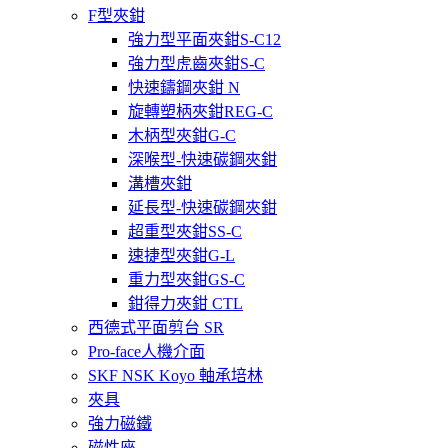
F型夾鉗
強力型平面夾鉗S-C12
強力型虎齒夾鉗S-C
快速鑄鋼夾鉗 N
旋轉塑柄夾鉗REG-C
木柄型夾鉗G-C
深喉型-快速碳鋼夾鉗
溝槽夾鉗
延長型-快速碳鋼夾鉗
超重型夾鉗SS-C
速捷型夾鉗G-L
重力型夾鉗GS-C
鉗得力夾鉗 CTL
西德式平面剪台 SR
Pro-face人機介面
SKF NSK Koyo 軸承培林
夾具
強力磁鐵
磁性座