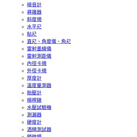
噪音計
尋邊器
斜度規
水平尺
貼尺
直尺、角度儀、角尺
雷射墨線儀
雷射測距儀
內徑卡規
外徑卡規
厚度計
溫度量測器
胎壓計
槓桿錶
水壓試驗機
測漏器
硬度計
酒精測試器
顯微鏡