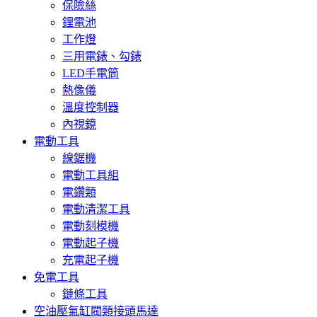
保險絲
鋰電池
工作燈
三用電錶、勾錶
LED手電筒
熱像儀
溫度控制器
內視鏡
電動工具
線鋸機
電動工具組
電鑽類
電動清潔工具
電動刻模機
電動起子機
充電起子機
免電工具
鏈條工具
空油壓氣缸閥類接頭馬達