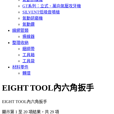
GT系列：立式、萬向氣壓攻牙機
SILVENT低噪音噴槍
氣動研磨機
氣動鑽
線網管類
導線器
整理收納
綑綁帶
工具箱
工具袋
材料零件
轉環
EIGHT TOOL內六角扳手
EIGHT TOOL內六角扳手
顯示第 1 至 20 項結果，共 29 項