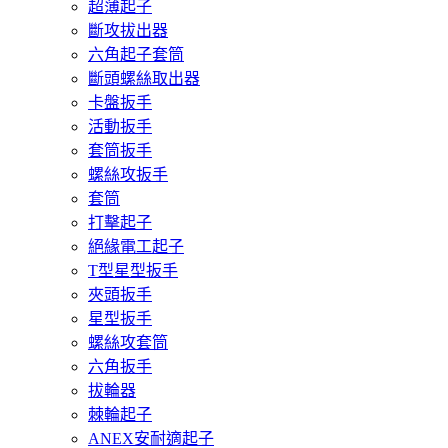
超薄起子
斷攻拔出器
六角起子套筒
斷頭螺絲取出器
卡盤扳手
活動扳手
套筒扳手
螺絲攻扳手
套筒
打擊起子
絕緣電工起子
T型星型扳手
夾頭扳手
星型扳手
螺絲攻套筒
六角扳手
拔輪器
棘輪起子
ANEX安耐適起子