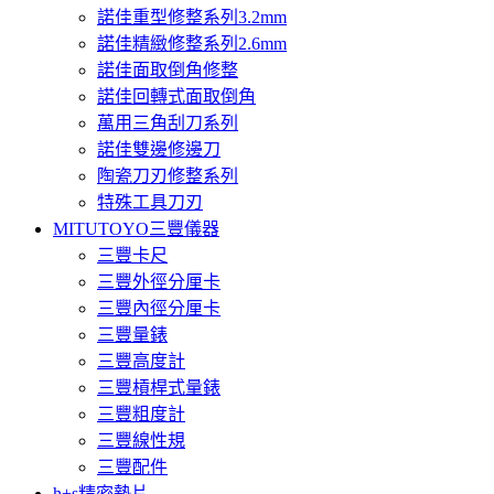
諾佳重型修整系列3.2mm
諾佳精緻修整系列2.6mm
諾佳面取倒角修整
諾佳回轉式面取倒角
萬用三角刮刀系列
諾佳雙邊修邊刀
陶瓷刀刃修整系列
特殊工具刀刃
MITUTOYO三豐儀器
三豐卡尺
三豐外徑分厘卡
三豐內徑分厘卡
三豐量錶
三豐高度計
三豐槓桿式量錶
三豐粗度計
三豐線性規
三豐配件
h+s精密墊片