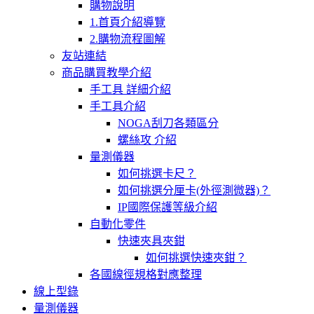
購物說明
1.首頁介紹導覽
2.購物流程圖解
友站連結
商品購買教學介紹
手工具 詳細介紹
手工具介紹
NOGA刮刀各類區分
螺絲攻 介紹
量測儀器
如何挑選卡尺？
如何挑選分厘卡(外徑測微器)？
IP國際保護等級介紹
自動化零件
快速夾具夾鉗
如何挑選快速夾鉗？
各國線徑規格對應整理
線上型錄
量測儀器