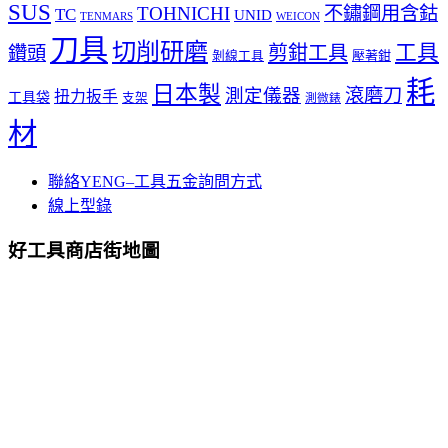
SUS
TOHNICHI
不鏽鋼用含鈷
TC
UNID
TENMARS
WEICON
刀具
切削研磨
工具
剪鉗工具
鑽頭
壓著鉗
剝線工具
耗
日本製
測定儀器
滾磨刀
扭力扳手
工具袋
支架
測微錶
材
聯絡YENG–工具五金詢問方式
線上型錄
好工具商店街地圖