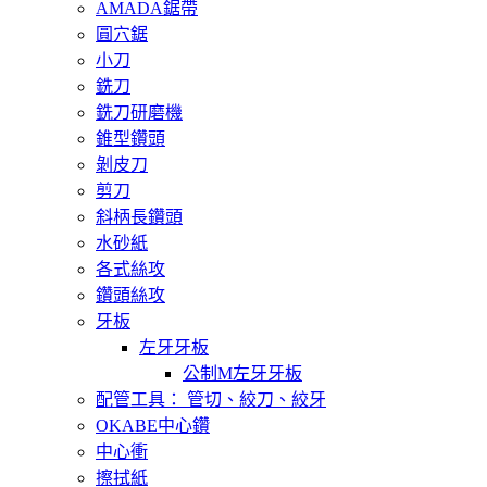
AMADA鋸帶
圓穴鋸
小刀
銑刀
銑刀研磨機
錐型鑽頭
剝皮刀
剪刀
斜柄長鑽頭
水砂紙
各式絲攻
鑽頭絲攻
牙板
左牙牙板
公制M左牙牙板
配管工具： 管切、絞刀、絞牙
OKABE中心鑽
中心衝
擦拭紙