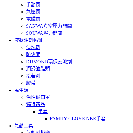
手動閥
氣壓閥
電磁閥
SANWA真空壓力開關
SOUWA壓力開關
液狀油劑黏類
清洗劑
防火泥
DUMOND環保去漆劑
潤滑油脂類
接著劑
膠帶
民生類
活性碳口罩
獨特商品
手套
FAMILY GLOVE NBR手套
氣動工具
氣動刻模機