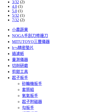
3/32
(2)
4.0
(1)
5.0
(1)
5/32
(1)
7/32
(2)
小農蔬果
NOGA手刮刀修邊刀
MITUTOYO三豐儀器
h+s精密墊片
過濾紙
量測儀器
切削研磨
剪鉗工具
起子扳手
砂輪機扳手
套筒組
氧氣扳手
起子附磁器
勾扳手