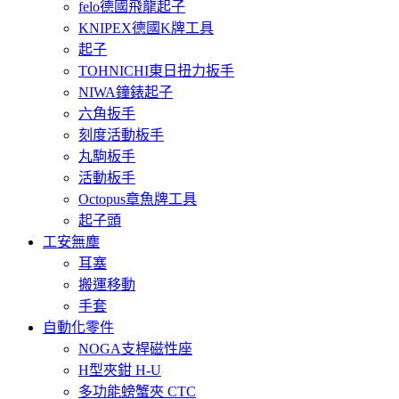
felo德國飛龍起子
KNIPEX德國K牌工具
起子
TOHNICHI東日扭力扳手
NIWA鐘錶起子
六角扳手
刻度活動板手
丸駒板手
活動板手
Octopus章魚牌工具
起子頭
工安無塵
耳塞
搬運移動
手套
自動化零件
NOGA支桿磁性座
H型夾鉗 H-U
多功能螃蟹夾 CTC