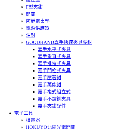
F型夾鉗
開關
防靜電桌墊
電源供應器
油封
GOODHAND嘉手快速夾具夾鉗
嘉手水平式夾具
嘉手垂直式夾具
嘉手推拉式夾具
嘉手門栓式夾具
嘉手壓著鉗
嘉手萬能鉗
嘉手複式組立式
嘉手不鏽鋼夾具
嘉手夾鉗配件
電子工具
檢電器
HOKUYO北陽光電開關