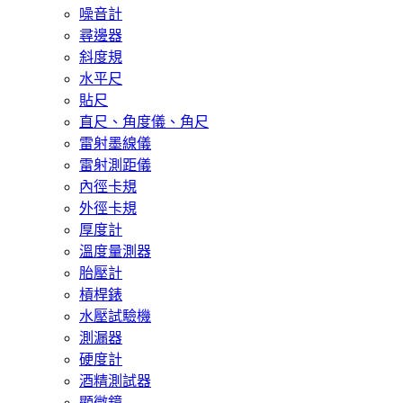
噪音計
尋邊器
斜度規
水平尺
貼尺
直尺、角度儀、角尺
雷射墨線儀
雷射測距儀
內徑卡規
外徑卡規
厚度計
溫度量測器
胎壓計
槓桿錶
水壓試驗機
測漏器
硬度計
酒精測試器
顯微鏡