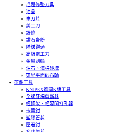
毛邊修整刀具
油品
車刀片
美工刀
鋸條
鑽石膏粉
階梯鑽頭
高級電工刀
金屬刷輪
油石、海棉砂塊
東昇平面砂布輪
剪鉗工具
KNIPEX德國K牌工具
全螺牙桿剪斷器
輕鋼架、輕隔間打孔器
卡簧鉗
塑膠管剪
壓著鉗
多功能剪