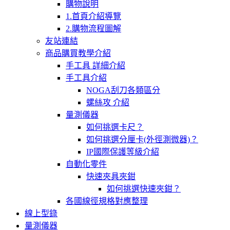
購物說明
1.首頁介紹導覽
2.購物流程圖解
友站連結
商品購買教學介紹
手工具 詳細介紹
手工具介紹
NOGA刮刀各類區分
螺絲攻 介紹
量測儀器
如何挑選卡尺？
如何挑選分厘卡(外徑測微器)？
IP國際保護等級介紹
自動化零件
快速夾具夾鉗
如何挑選快速夾鉗？
各國線徑規格對應整理
線上型錄
量測儀器