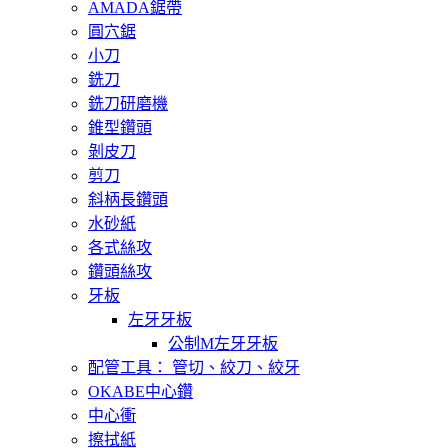
AMADA鋸帶
圓穴鋸
小刀
銑刀
銑刀研磨機
錐型鑽頭
剝皮刀
剪刀
斜柄長鑽頭
水砂紙
各式絲攻
鑽頭絲攻
牙板
左牙牙板
公制M左牙牙板
配管工具： 管切、絞刀、絞牙
OKABE中心鑽
中心衝
擦拭紙