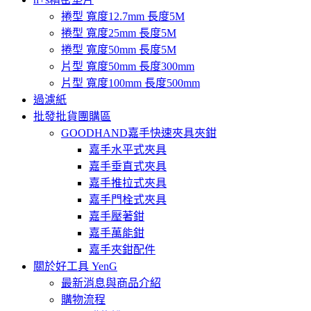
捲型 寬度12.7mm 長度5M
捲型 寬度25mm 長度5M
捲型 寬度50mm 長度5M
片型 寬度50mm 長度300mm
片型 寬度100mm 長度500mm
過濾紙
批發批貨團購區
GOODHAND嘉手快速夾具夾鉗
嘉手水平式夾具
嘉手垂直式夾具
嘉手推拉式夾具
嘉手門栓式夾具
嘉手壓著鉗
嘉手萬能鉗
嘉手夾鉗配件
關於好工具 YenG
最新消息與商品介紹
購物流程