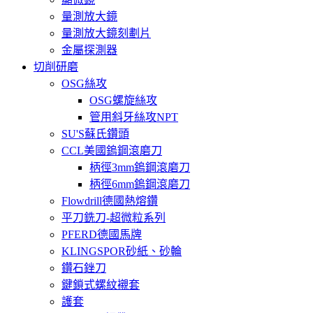
量測放大鏡
量測放大鏡刻劃片
金屬探測器
切削研磨
OSG絲攻
OSG螺旋絲攻
管用斜牙絲攻NPT
SU'S蘇氏鑽頭
CCL美國鎢鋼滾磨刀
柄徑3mm鎢鋼滾磨刀
柄徑6mm鎢鋼滾磨刀
Flowdrill德國熱熔鑽
平刀銑刀-超微粒系列
PFERD德國馬牌
KLINGSPOR砂紙、砂輪
鑽石銼刀
鍵鎖式螺紋襯套
護套