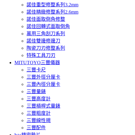
諾佳重型修整系列3.2mm
諾佳精緻修整系列2.6mm
諾佳面取倒角修整
諾佳回轉式面取倒角
萬用三角刮刀系列
諾佳雙邊修邊刀
陶瓷刀刃修整系列
特殊工具刀刃
MITUTOYO三豐儀器
三豐卡尺
三豐外徑分厘卡
三豐內徑分厘卡
三豐量錶
三豐高度計
三豐槓桿式量錶
三豐粗度計
三豐線性規
三豐配件
h+s精密墊片