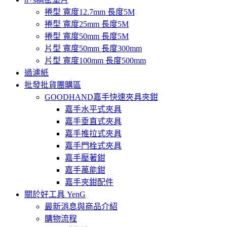
捲型 寬度12.7mm 長度5M
捲型 寬度25mm 長度5M
捲型 寬度50mm 長度5M
片型 寬度50mm 長度300mm
片型 寬度100mm 長度500mm
過濾紙
批發批貨團購區
GOODHAND嘉手快速夾具夾鉗
嘉手水平式夾具
嘉手垂直式夾具
嘉手推拉式夾具
嘉手門栓式夾具
嘉手壓著鉗
嘉手萬能鉗
嘉手夾鉗配件
關於好工具 YenG
最新消息與商品介紹
購物流程