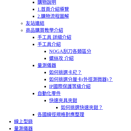
購物說明
1.首頁介紹導覽
2.購物流程圖解
友站連結
商品購買教學介紹
手工具 詳細介紹
手工具介紹
NOGA刮刀各類區分
螺絲攻 介紹
量測儀器
如何挑選卡尺？
如何挑選分厘卡(外徑測微器)？
IP國際保護等級介紹
自動化零件
快速夾具夾鉗
如何挑選快速夾鉗？
各國線徑規格對應整理
線上型錄
量測儀器