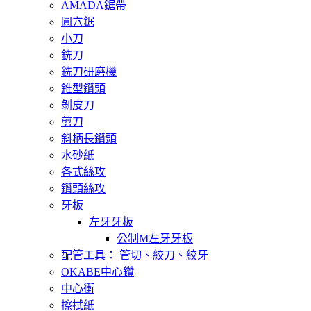
AMADA鋸帶
圓穴鋸
小刀
銑刀
銑刀研磨機
錐型鑽頭
剝皮刀
剪刀
斜柄長鑽頭
水砂紙
各式絲攻
鑽頭絲攻
牙板
左牙牙板
公制M左牙牙板
配管工具： 管切、絞刀、絞牙
OKABE中心鑽
中心衝
擦拭紙