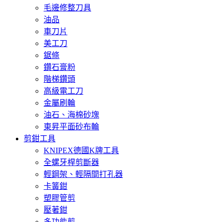
毛邊修整刀具
油品
車刀片
美工刀
鋸條
鑽石膏粉
階梯鑽頭
高級電工刀
金屬刷輪
油石、海棉砂塊
東昇平面砂布輪
剪鉗工具
KNIPEX德國K牌工具
全螺牙桿剪斷器
輕鋼架、輕隔間打孔器
卡簧鉗
塑膠管剪
壓著鉗
多功能剪