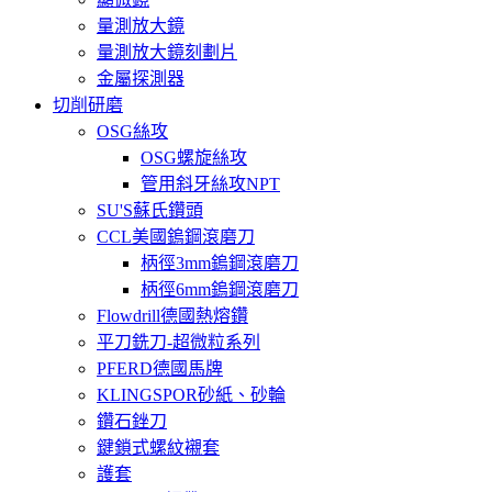
量測放大鏡
量測放大鏡刻劃片
金屬探測器
切削研磨
OSG絲攻
OSG螺旋絲攻
管用斜牙絲攻NPT
SU'S蘇氏鑽頭
CCL美國鎢鋼滾磨刀
柄徑3mm鎢鋼滾磨刀
柄徑6mm鎢鋼滾磨刀
Flowdrill德國熱熔鑽
平刀銑刀-超微粒系列
PFERD德國馬牌
KLINGSPOR砂紙、砂輪
鑽石銼刀
鍵鎖式螺紋襯套
護套