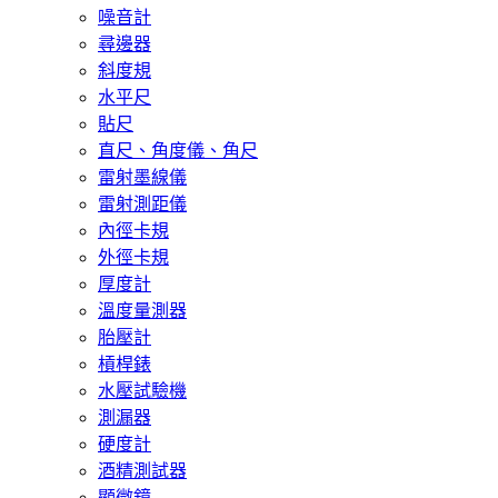
噪音計
尋邊器
斜度規
水平尺
貼尺
直尺、角度儀、角尺
雷射墨線儀
雷射測距儀
內徑卡規
外徑卡規
厚度計
溫度量測器
胎壓計
槓桿錶
水壓試驗機
測漏器
硬度計
酒精測試器
顯微鏡