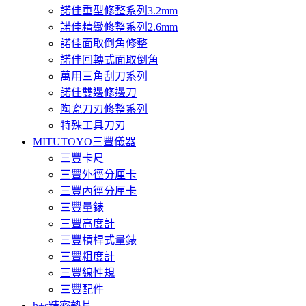
諾佳重型修整系列3.2mm
諾佳精緻修整系列2.6mm
諾佳面取倒角修整
諾佳回轉式面取倒角
萬用三角刮刀系列
諾佳雙邊修邊刀
陶瓷刀刃修整系列
特殊工具刀刃
MITUTOYO三豐儀器
三豐卡尺
三豐外徑分厘卡
三豐內徑分厘卡
三豐量錶
三豐高度計
三豐槓桿式量錶
三豐粗度計
三豐線性規
三豐配件
h+s精密墊片