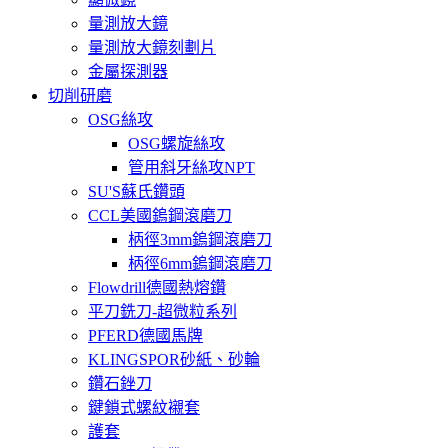
量測放大鏡
量測放大鏡刻劃片
金屬探測器
切削研磨
OSG絲攻
OSG螺旋絲攻
管用斜牙絲攻NPT
SU'S蘇氏鑽頭
CCL美國鎢鋼滾磨刀
柄徑3mm鎢鋼滾磨刀
柄徑6mm鎢鋼滾磨刀
Flowdrill德國熱熔鑽
平刀銑刀-超微粒系列
PFERD德國馬牌
KLINGSPOR砂紙、砂輪
鑽石銼刀
鍵鎖式螺紋襯套
護套