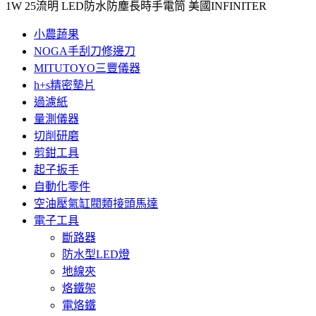
1W 25流明 LED防水防塵長時手電筒 美國INFINITER
小農蔬果
NOGA手刮刀修邊刀
MITUTOYO三豐儀器
h+s精密墊片
過濾紙
量測儀器
切削研磨
剪鉗工具
起子扳手
自動化零件
空油壓氣缸閥類接頭馬達
電子工具
斷路器
防水型LED燈
地線夾
烙鐵架
電烙鐵