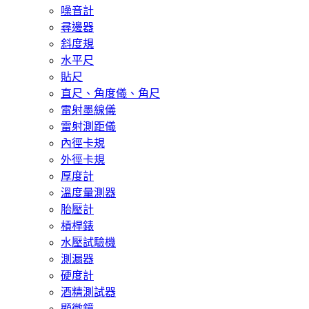
噪音計
尋邊器
斜度規
水平尺
貼尺
直尺、角度儀、角尺
雷射墨線儀
雷射測距儀
內徑卡規
外徑卡規
厚度計
溫度量測器
胎壓計
槓桿錶
水壓試驗機
測漏器
硬度計
酒精測試器
顯微鏡