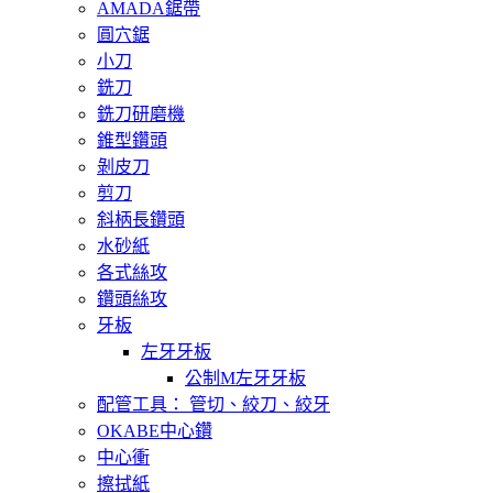
AMADA鋸帶
圓穴鋸
小刀
銑刀
銑刀研磨機
錐型鑽頭
剝皮刀
剪刀
斜柄長鑽頭
水砂紙
各式絲攻
鑽頭絲攻
牙板
左牙牙板
公制M左牙牙板
配管工具： 管切、絞刀、絞牙
OKABE中心鑽
中心衝
擦拭紙