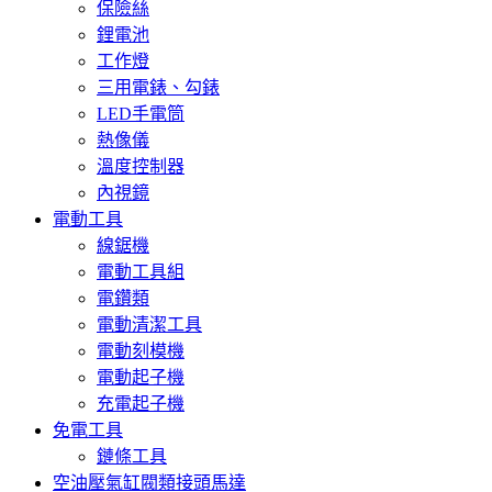
保險絲
鋰電池
工作燈
三用電錶、勾錶
LED手電筒
熱像儀
溫度控制器
內視鏡
電動工具
線鋸機
電動工具組
電鑽類
電動清潔工具
電動刻模機
電動起子機
充電起子機
免電工具
鏈條工具
空油壓氣缸閥類接頭馬達