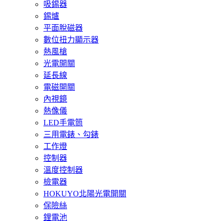
吸錫器
錫爐
平面脫磁器
數位扭力顯示器
熱風槍
光電開關
延長線
電磁開關
內視鏡
熱像儀
LED手電筒
三用電錶、勾錶
工作燈
控制器
溫度控制器
檢電器
HOKUYO北陽光電開關
保險絲
鋰電池