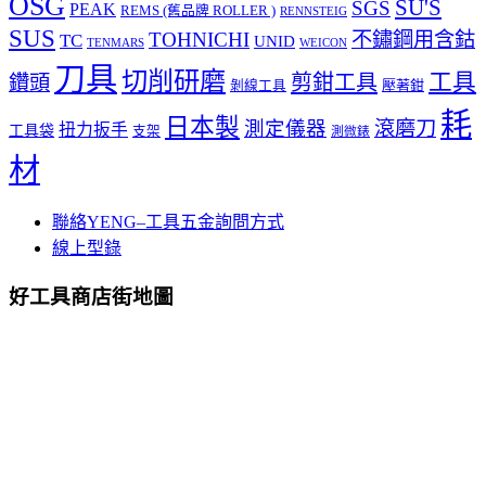
OSG
SU'S
SGS
PEAK
REMS (舊品牌 ROLLER )
RENNSTEIG
SUS
TOHNICHI
不鏽鋼用含鈷
TC
UNID
TENMARS
WEICON
刀具
切削研磨
工具
剪鉗工具
鑽頭
壓著鉗
剝線工具
耗
日本製
測定儀器
滾磨刀
扭力扳手
工具袋
支架
測微錶
材
聯絡YENG–工具五金詢問方式
線上型錄
好工具商店街地圖