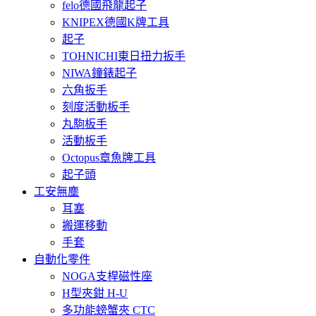
felo德國飛龍起子
KNIPEX德國K牌工具
起子
TOHNICHI東日扭力扳手
NIWA鐘錶起子
六角扳手
刻度活動板手
丸駒板手
活動板手
Octopus章魚牌工具
起子頭
工安無塵
耳塞
搬運移動
手套
自動化零件
NOGA支桿磁性座
H型夾鉗 H-U
多功能螃蟹夾 CTC