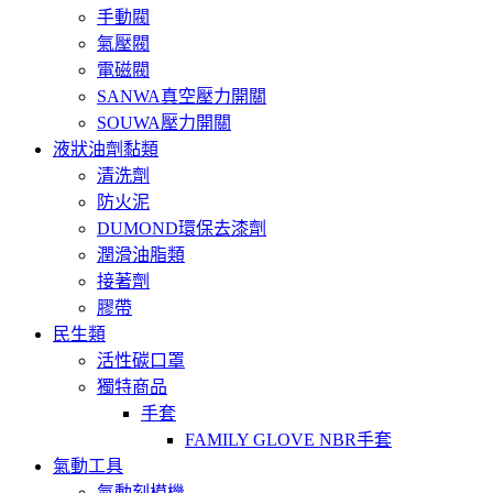
手動閥
氣壓閥
電磁閥
SANWA真空壓力開關
SOUWA壓力開關
液狀油劑黏類
清洗劑
防火泥
DUMOND環保去漆劑
潤滑油脂類
接著劑
膠帶
民生類
活性碳口罩
獨特商品
手套
FAMILY GLOVE NBR手套
氣動工具
氣動刻模機