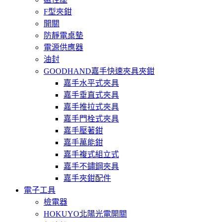
F型夾鉗
開關
防靜電桌墊
電源供應器
油封
GOODHAND嘉手快速夾具夾鉗
嘉手水平式夾具
嘉手垂直式夾具
嘉手推拉式夾具
嘉手門栓式夾具
嘉手壓著鉗
嘉手萬能鉗
嘉手複式組立式
嘉手不鏽鋼夾具
嘉手夾鉗配件
電子工具
檢電器
HOKUYO北陽光電開關