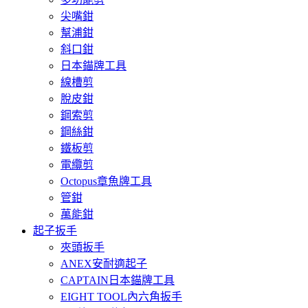
尖嘴鉗
幫浦鉗
斜口鉗
日本錨牌工具
線槽剪
脫皮鉗
鋼索剪
鋼絲鉗
鐵板剪
電纜剪
Octopus章魚牌工具
管鉗
萬能鉗
起子扳手
夾頭扳手
ANEX安耐適起子
CAPTAIN日本錨牌工具
EIGHT TOOL內六角扳手