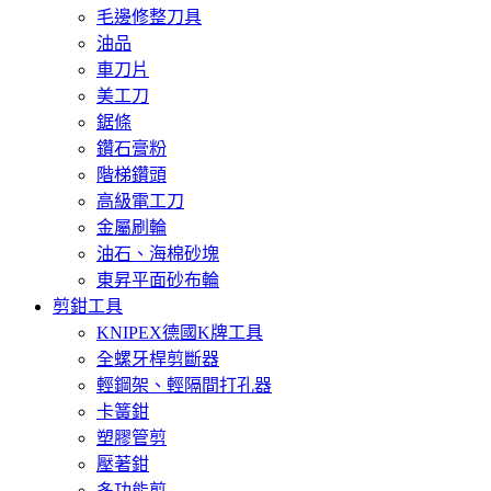
毛邊修整刀具
油品
車刀片
美工刀
鋸條
鑽石膏粉
階梯鑽頭
高級電工刀
金屬刷輪
油石、海棉砂塊
東昇平面砂布輪
剪鉗工具
KNIPEX德國K牌工具
全螺牙桿剪斷器
輕鋼架、輕隔間打孔器
卡簧鉗
塑膠管剪
壓著鉗
多功能剪