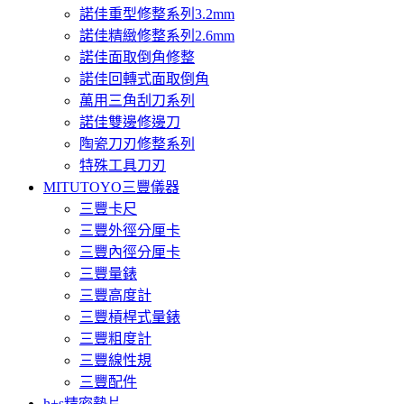
諾佳重型修整系列3.2mm
諾佳精緻修整系列2.6mm
諾佳面取倒角修整
諾佳回轉式面取倒角
萬用三角刮刀系列
諾佳雙邊修邊刀
陶瓷刀刃修整系列
特殊工具刀刃
MITUTOYO三豐儀器
三豐卡尺
三豐外徑分厘卡
三豐內徑分厘卡
三豐量錶
三豐高度計
三豐槓桿式量錶
三豐粗度計
三豐線性規
三豐配件
h+s精密墊片