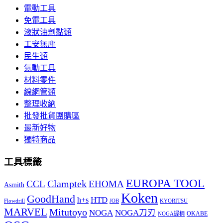
電動工具
免電工具
液狀油劑黏類
工安無塵
民生類
氣動工具
材料零件
線網管類
整理收納
批發批貨團購區
最新好物
獨特商品
工具標籤
EUROPA TOOL
Clamptek
CCL
EHOMA
Asmith
Koken
GoodHand
HTD
h+s
Flowdrill
KYORITSU
JOB
MARVEL
Mitutoyo
NOGA
NOGA刀刃
OKABE
NOGA握柄