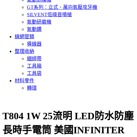
GT系列：立式、萬向氣壓攻牙機
SILVENT低噪音噴槍
氣動研磨機
氣動鑽
線網管類
導線器
整理收納
綑綁帶
工具箱
工具袋
材料零件
轉環
T804 1W 25流明 LED防水防塵
長時手電筒 美國INFINITER