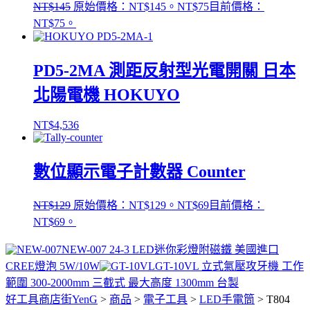
NT$
145
原始價格：NT$145。
NT$
75
目前價格：
NT$75。
PD5-2MA 測距反射型光電開關 日本
北陽電機 HOKUYO
NT$
4,536
數位顯示電子計數器 Counter
NT$
129
原始價格：NT$129。
NT$
69
目前價格：
NT$69。
NEW-007 24-3 LED迷你彩燈附磁鐵 美國進口
CREE燈泡 5W/10W
GT-10VL 立式氣壓攻牙機 工作
範圍 300-2000mm 三截式 最大高度 1300mm 台製
好工具商店街YenG
>
商品
>
電子工具
>
LED手電筒
>
T804