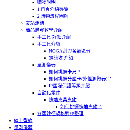
購物說明
1.首頁介紹導覽
2.購物流程圖解
友站連結
商品購買教學介紹
手工具 詳細介紹
手工具介紹
NOGA刮刀各類區分
螺絲攻 介紹
量測儀器
如何挑選卡尺？
如何挑選分厘卡(外徑測微器)？
IP國際保護等級介紹
自動化零件
快速夾具夾鉗
如何挑選快速夾鉗？
各國線徑規格對應整理
線上型錄
量測儀器