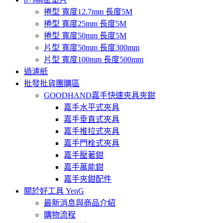
捲型 寬度12.7mm 長度5M
捲型 寬度25mm 長度5M
捲型 寬度50mm 長度5M
片型 寬度50mm 長度300mm
片型 寬度100mm 長度500mm
過濾紙
批發批貨團購區
GOODHAND嘉手快速夾具夾鉗
嘉手水平式夾具
嘉手垂直式夾具
嘉手推拉式夾具
嘉手門栓式夾具
嘉手壓著鉗
嘉手萬能鉗
嘉手夾鉗配件
關於好工具 YenG
最新消息與商品介紹
購物流程