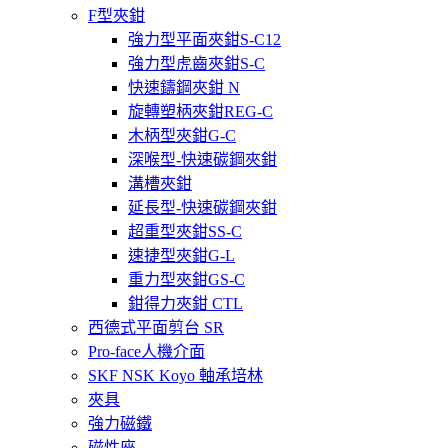
F型夾鉗
強力型平面夾鉗S-C12
強力型虎齒夾鉗S-C
快速鑄鋼夾鉗 N
旋轉塑柄夾鉗REG-C
木柄型夾鉗G-C
深喉型-快速碳鋼夾鉗
溝槽夾鉗
延長型-快速碳鋼夾鉗
超重型夾鉗SS-C
速捷型夾鉗G-L
重力型夾鉗GS-C
鉗得力夾鉗 CTL
西德式平面剪台 SR
Pro-face人機介面
SKF NSK Koyo 軸承培林
夾具
強力磁鐵
磁性座