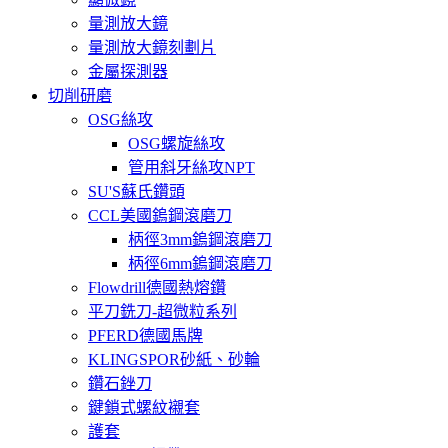
量測放大鏡
量測放大鏡刻劃片
金屬探測器
切削研磨
OSG絲攻
OSG螺旋絲攻
管用斜牙絲攻NPT
SU'S蘇氏鑽頭
CCL美國鎢鋼滾磨刀
柄徑3mm鎢鋼滾磨刀
柄徑6mm鎢鋼滾磨刀
Flowdrill德國熱熔鑽
平刀銑刀-超微粒系列
PFERD德國馬牌
KLINGSPOR砂紙、砂輪
鑽石銼刀
鍵鎖式螺紋襯套
護套