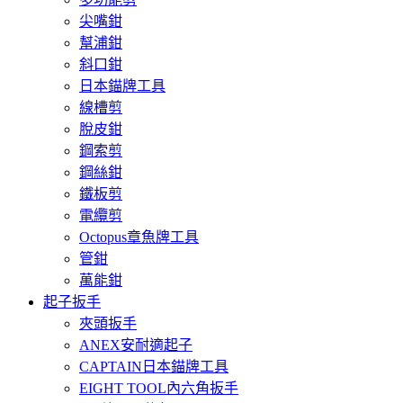
尖嘴鉗
幫浦鉗
斜口鉗
日本錨牌工具
線槽剪
脫皮鉗
鋼索剪
鋼絲鉗
鐵板剪
電纜剪
Octopus章魚牌工具
管鉗
萬能鉗
起子扳手
夾頭扳手
ANEX安耐適起子
CAPTAIN日本錨牌工具
EIGHT TOOL內六角扳手