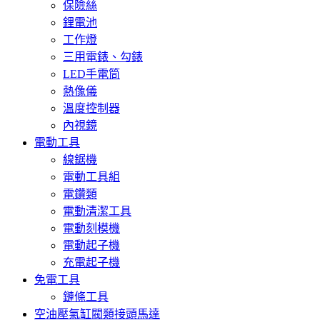
保險絲
鋰電池
工作燈
三用電錶、勾錶
LED手電筒
熱像儀
溫度控制器
內視鏡
電動工具
線鋸機
電動工具組
電鑽類
電動清潔工具
電動刻模機
電動起子機
充電起子機
免電工具
鏈條工具
空油壓氣缸閥類接頭馬達