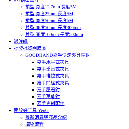
捲型 寬度12.7mm 長度5M
捲型 寬度25mm 長度5M
捲型 寬度50mm 長度5M
片型 寬度50mm 長度300mm
片型 寬度100mm 長度500mm
過濾紙
批發批貨團購區
GOODHAND嘉手快速夾具夾鉗
嘉手水平式夾具
嘉手垂直式夾具
嘉手推拉式夾具
嘉手門栓式夾具
嘉手壓著鉗
嘉手萬能鉗
嘉手夾鉗配件
關於好工具 YenG
最新消息與商品介紹
購物流程