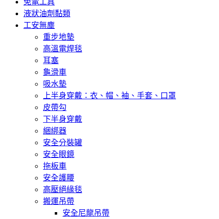
免電工具
液狀油劑黏類
工安無塵
重步地墊
高溫電焊毯
耳塞
龜滑車
吸水墊
上半身穿戴：衣、帽、袖、手套、口罩
皮帶勾
下半身穿戴
綑綁器
安全分裝罐
安全眼鏡
拖板車
安全護腰
高壓絕緣毯
搬運吊帶
安全尼龍吊帶