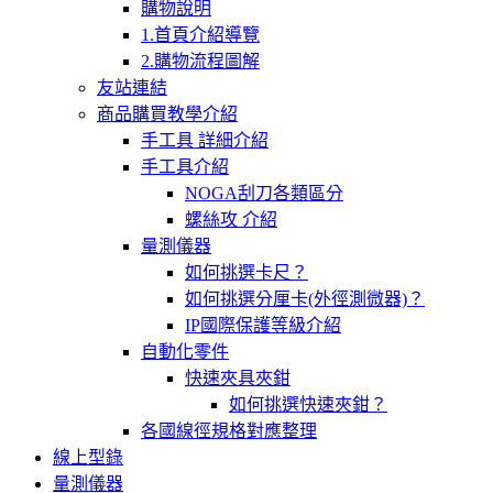
購物說明
1.首頁介紹導覽
2.購物流程圖解
友站連結
商品購買教學介紹
手工具 詳細介紹
手工具介紹
NOGA刮刀各類區分
螺絲攻 介紹
量測儀器
如何挑選卡尺？
如何挑選分厘卡(外徑測微器)？
IP國際保護等級介紹
自動化零件
快速夾具夾鉗
如何挑選快速夾鉗？
各國線徑規格對應整理
線上型錄
量測儀器