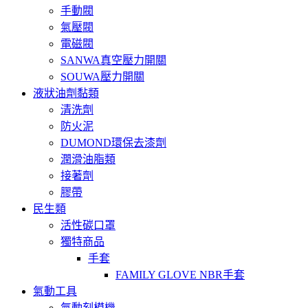
手動閥
氣壓閥
電磁閥
SANWA真空壓力開關
SOUWA壓力開關
液狀油劑黏類
清洗劑
防火泥
DUMOND環保去漆劑
潤滑油脂類
接著劑
膠帶
民生類
活性碳口罩
獨特商品
手套
FAMILY GLOVE NBR手套
氣動工具
氣動刻模機