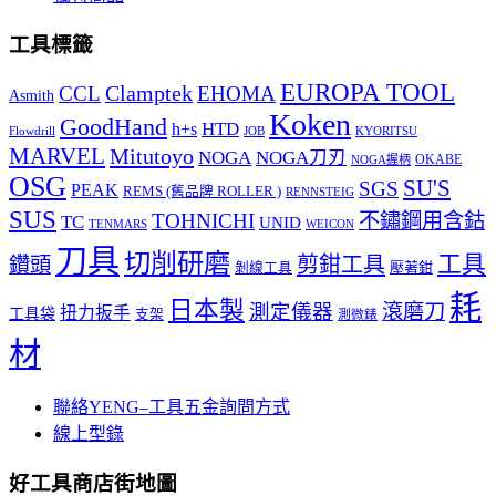
工具標籤
EUROPA TOOL
Clamptek
CCL
EHOMA
Asmith
Koken
GoodHand
HTD
h+s
Flowdrill
KYORITSU
JOB
MARVEL
Mitutoyo
NOGA
NOGA刀刃
OKABE
NOGA握柄
OSG
SU'S
SGS
PEAK
REMS (舊品牌 ROLLER )
RENNSTEIG
SUS
TOHNICHI
不鏽鋼用含鈷
TC
UNID
TENMARS
WEICON
刀具
切削研磨
工具
剪鉗工具
鑽頭
壓著鉗
剝線工具
耗
日本製
測定儀器
滾磨刀
扭力扳手
工具袋
支架
測微錶
材
聯絡YENG–工具五金詢問方式
線上型錄
好工具商店街地圖