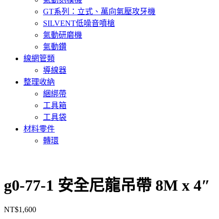
GT系列：立式、萬向氣壓攻牙機
SILVENT低噪音噴槍
氣動研磨機
氣動鑽
線網管類
導線器
整理收納
綑綁帶
工具箱
工具袋
材料零件
轉環
g0-77-1 安全尼龍吊帶 8M x 4″
NT$
1,600