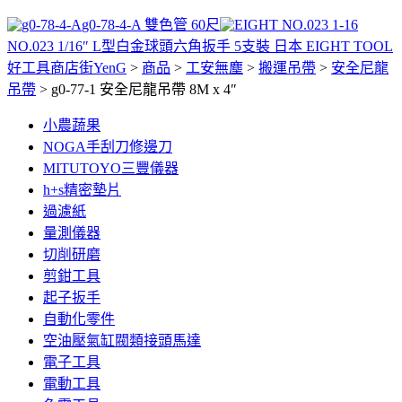
g0-78-4-A 雙色管 60尺
NO.023 1/16″ L型白金球頭六角扳手 5支裝 日本 EIGHT TOOL
好工具商店街YenG
>
商品
>
工安無塵
>
搬運吊帶
>
安全尼龍
吊帶
>
g0-77-1 安全尼龍吊帶 8M x 4″
小農蔬果
NOGA手刮刀修邊刀
MITUTOYO三豐儀器
h+s精密墊片
過濾紙
量測儀器
切削研磨
剪鉗工具
起子扳手
自動化零件
空油壓氣缸閥類接頭馬達
電子工具
電動工具