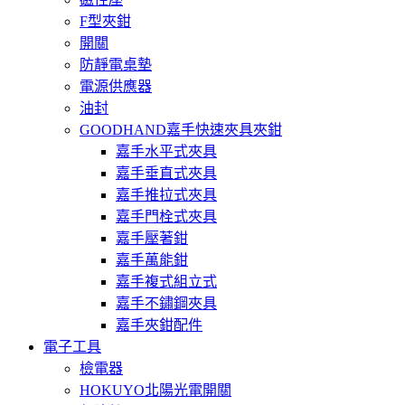
F型夾鉗
開關
防靜電桌墊
電源供應器
油封
GOODHAND嘉手快速夾具夾鉗
嘉手水平式夾具
嘉手垂直式夾具
嘉手推拉式夾具
嘉手門栓式夾具
嘉手壓著鉗
嘉手萬能鉗
嘉手複式組立式
嘉手不鏽鋼夾具
嘉手夾鉗配件
電子工具
檢電器
HOKUYO北陽光電開關