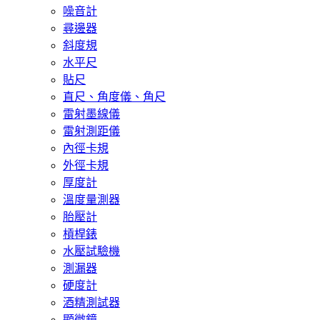
噪音計
尋邊器
斜度規
水平尺
貼尺
直尺、角度儀、角尺
雷射墨線儀
雷射測距儀
內徑卡規
外徑卡規
厚度計
溫度量測器
胎壓計
槓桿錶
水壓試驗機
測漏器
硬度計
酒精測試器
顯微鏡