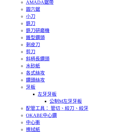
AMADA鋸帶
圓穴鋸
小刀
銑刀
銑刀研磨機
錐型鑽頭
剝皮刀
剪刀
斜柄長鑽頭
水砂紙
各式絲攻
鑽頭絲攻
牙板
左牙牙板
公制M左牙牙板
配管工具： 管切、絞刀、絞牙
OKABE中心鑽
中心衝
擦拭紙