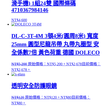
滑手機) 1組24雙 國際條碼
4710367984146
NT$
4,600
DL-C-3T-4M 3頓4米(圓周8米) 寬度
25mm 圓型尼龍吊帶 丸帶丸圈型 安
全係數7倍 黃色荷重 德國 DOLECO
NT$
5,200
原始價格：NT$5,200。
NT$
2,678
目前價格：
NT$2,678。
透明安全防護眼鏡
NT$
120
原始價格：NT$120。
NT$
80
目前價格：
NT$80。