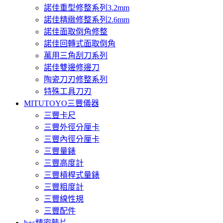
諾佳重型修整系列3.2mm
諾佳精緻修整系列2.6mm
諾佳面取倒角修整
諾佳回轉式面取倒角
萬用三角刮刀系列
諾佳雙邊修邊刀
陶瓷刀刃修整系列
特殊工具刀刃
MITUTOYO三豐儀器
三豐卡尺
三豐外徑分厘卡
三豐內徑分厘卡
三豐量錶
三豐高度計
三豐槓桿式量錶
三豐粗度計
三豐線性規
三豐配件
h+s精密墊片