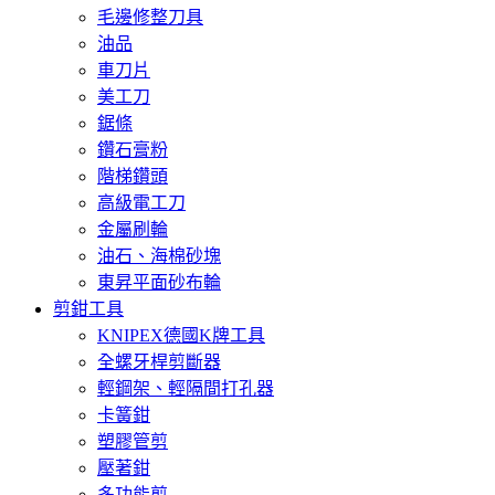
毛邊修整刀具
油品
車刀片
美工刀
鋸條
鑽石膏粉
階梯鑽頭
高級電工刀
金屬刷輪
油石、海棉砂塊
東昇平面砂布輪
剪鉗工具
KNIPEX德國K牌工具
全螺牙桿剪斷器
輕鋼架、輕隔間打孔器
卡簧鉗
塑膠管剪
壓著鉗
多功能剪