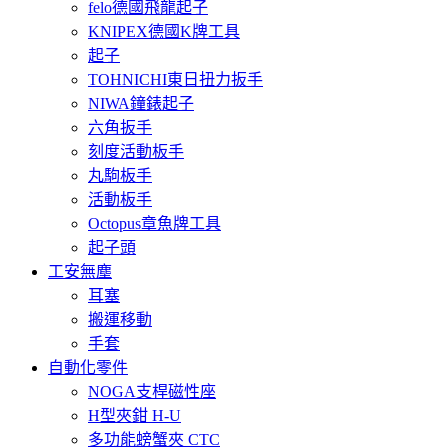
felo德國飛龍起子
KNIPEX德國K牌工具
起子
TOHNICHI東日扭力扳手
NIWA鐘錶起子
六角扳手
刻度活動板手
丸駒板手
活動板手
Octopus章魚牌工具
起子頭
工安無塵
耳塞
搬運移動
手套
自動化零件
NOGA支桿磁性座
H型夾鉗 H-U
多功能螃蟹夾 CTC