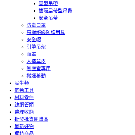
圓型吊帶
雙環扁帶型吊帶
安全吊帶
防毒口罩
高壓絕緣防護用具
安全帽
引擎吊架
面罩
人造草皮
無塵室專用
搬運移動
民生類
氣動工具
材料零件
線網管類
整理收納
批發批貨團購區
最新好物
獨特商品