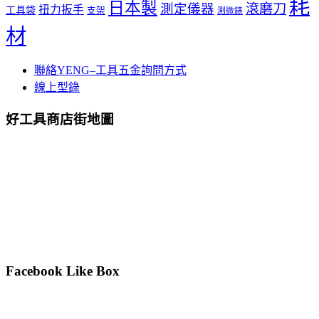
耗
日本製
測定儀器
滾磨刀
扭力扳手
工具袋
支架
測微錶
材
聯絡YENG–工具五金詢問方式
線上型錄
好工具商店街地圖
Facebook Like Box