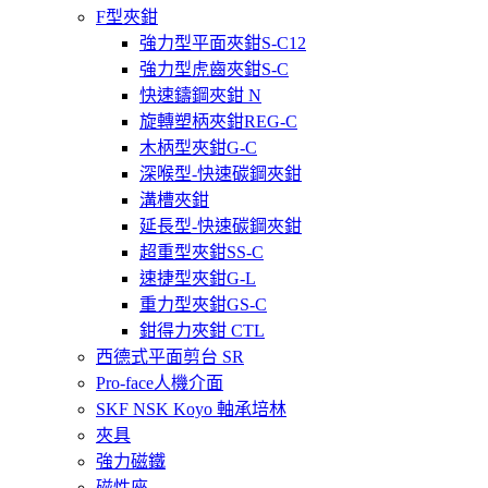
F型夾鉗
強力型平面夾鉗S-C12
強力型虎齒夾鉗S-C
快速鑄鋼夾鉗 N
旋轉塑柄夾鉗REG-C
木柄型夾鉗G-C
深喉型-快速碳鋼夾鉗
溝槽夾鉗
延長型-快速碳鋼夾鉗
超重型夾鉗SS-C
速捷型夾鉗G-L
重力型夾鉗GS-C
鉗得力夾鉗 CTL
西德式平面剪台 SR
Pro-face人機介面
SKF NSK Koyo 軸承培林
夾具
強力磁鐵
磁性座