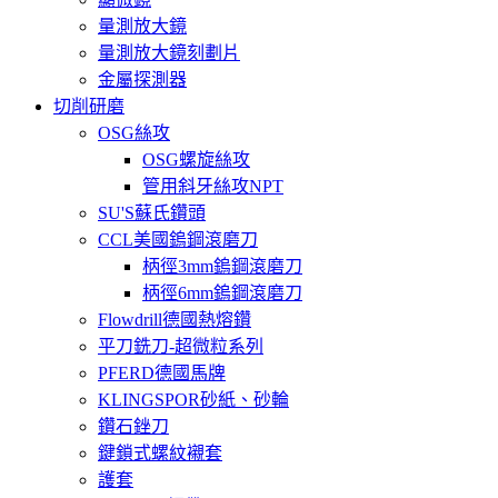
量測放大鏡
量測放大鏡刻劃片
金屬探測器
切削研磨
OSG絲攻
OSG螺旋絲攻
管用斜牙絲攻NPT
SU'S蘇氏鑽頭
CCL美國鎢鋼滾磨刀
柄徑3mm鎢鋼滾磨刀
柄徑6mm鎢鋼滾磨刀
Flowdrill德國熱熔鑽
平刀銑刀-超微粒系列
PFERD德國馬牌
KLINGSPOR砂紙、砂輪
鑽石銼刀
鍵鎖式螺紋襯套
護套