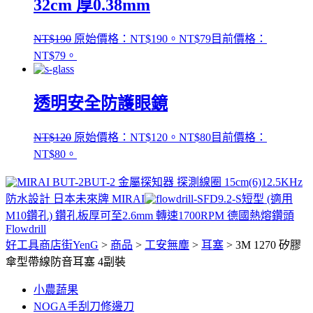
32cm 厚0.38mm
NT$
190
原始價格：NT$190。
NT$
79
目前價格：
NT$79。
透明安全防護眼鏡
NT$
120
原始價格：NT$120。
NT$
80
目前價格：
NT$80。
BUT-2 金屬探知器 探測線圈 15cm(6)12.5KHz
防水設計 日本未來牌 MIRAI
FD9.2-S短型 (適用
M10鑽孔) 鑽孔板厚可至2.6mm 轉速1700RPM 德國熱熔鑽頭
Flowdrill
好工具商店街YenG
>
商品
>
工安無塵
>
耳塞
>
3M 1270 矽膠
傘型帶線防音耳塞 4副裝
小農蔬果
NOGA手刮刀修邊刀