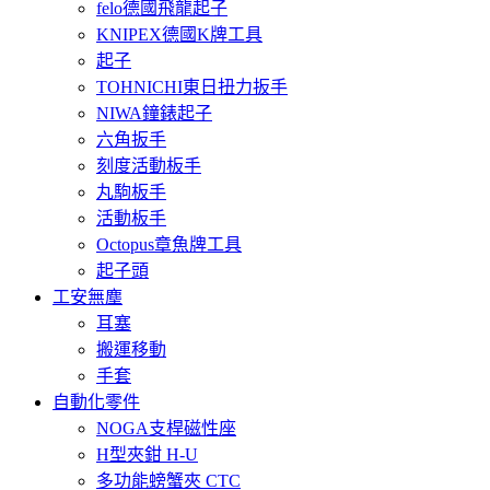
felo德國飛龍起子
KNIPEX德國K牌工具
起子
TOHNICHI東日扭力扳手
NIWA鐘錶起子
六角扳手
刻度活動板手
丸駒板手
活動板手
Octopus章魚牌工具
起子頭
工安無塵
耳塞
搬運移動
手套
自動化零件
NOGA支桿磁性座
H型夾鉗 H-U
多功能螃蟹夾 CTC