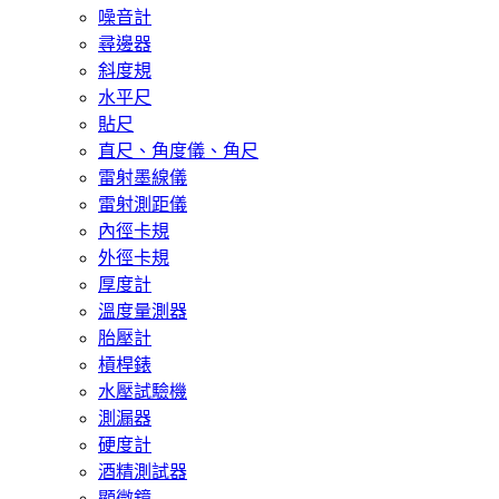
噪音計
尋邊器
斜度規
水平尺
貼尺
直尺、角度儀、角尺
雷射墨線儀
雷射測距儀
內徑卡規
外徑卡規
厚度計
溫度量測器
胎壓計
槓桿錶
水壓試驗機
測漏器
硬度計
酒精測試器
顯微鏡