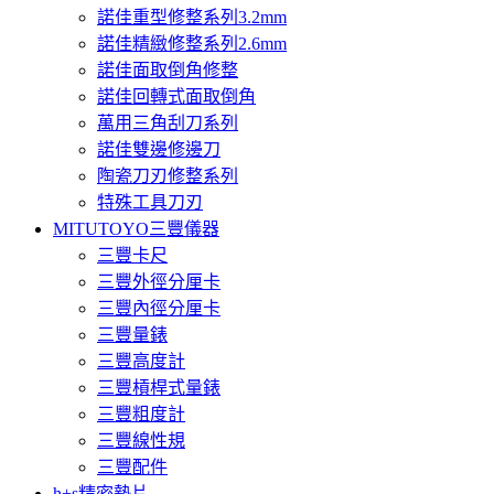
諾佳重型修整系列3.2mm
諾佳精緻修整系列2.6mm
諾佳面取倒角修整
諾佳回轉式面取倒角
萬用三角刮刀系列
諾佳雙邊修邊刀
陶瓷刀刃修整系列
特殊工具刀刃
MITUTOYO三豐儀器
三豐卡尺
三豐外徑分厘卡
三豐內徑分厘卡
三豐量錶
三豐高度計
三豐槓桿式量錶
三豐粗度計
三豐線性規
三豐配件
h+s精密墊片