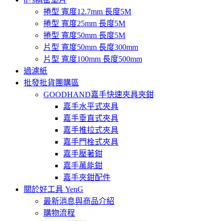
捲型 寬度12.7mm 長度5M
捲型 寬度25mm 長度5M
捲型 寬度50mm 長度5M
片型 寬度50mm 長度300mm
片型 寬度100mm 長度500mm
過濾紙
批發批貨團購區
GOODHAND嘉手快速夾具夾鉗
嘉手水平式夾具
嘉手垂直式夾具
嘉手推拉式夾具
嘉手門栓式夾具
嘉手壓著鉗
嘉手萬能鉗
嘉手夾鉗配件
關於好工具 YenG
最新消息與商品介紹
購物流程