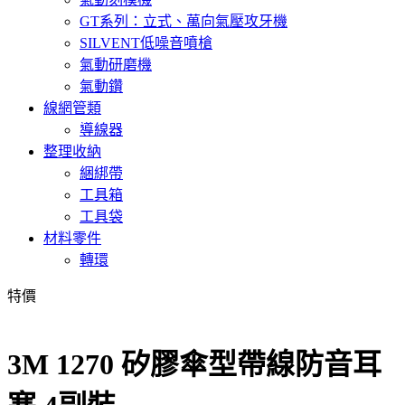
GT系列：立式、萬向氣壓攻牙機
SILVENT低噪音噴槍
氣動研磨機
氣動鑽
線網管類
導線器
整理收納
綑綁帶
工具箱
工具袋
材料零件
轉環
特價
3M 1270 矽膠傘型帶線防音耳