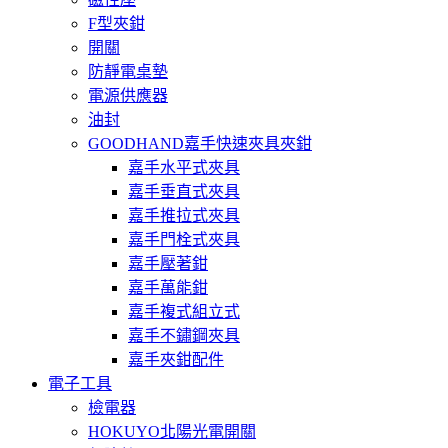
F型夾鉗
開關
防靜電桌墊
電源供應器
油封
GOODHAND嘉手快速夾具夾鉗
嘉手水平式夾具
嘉手垂直式夾具
嘉手推拉式夾具
嘉手門栓式夾具
嘉手壓著鉗
嘉手萬能鉗
嘉手複式組立式
嘉手不鏽鋼夾具
嘉手夾鉗配件
電子工具
檢電器
HOKUYO北陽光電開關