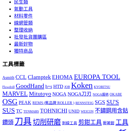
民生類
氣動工具
材料零件
線網管類
整理收納
批發批貨團購區
最新好物
獨特商品
工具標籤
EUROPA TOOL
Clamptek
CCL
EHOMA
Asmith
Koken
GoodHand
HTD
h+s
Flowdrill
KYORITSU
JOB
MARVEL
Mitutoyo
NOGA
NOGA刀刃
OKABE
NOGA握柄
OSG
SU'S
SGS
PEAK
REMS (舊品牌 ROLLER )
RENNSTEIG
SUS
TOHNICHI
不鏽鋼用含鈷
TC
UNID
TENMARS
WEICON
刀具
切削研磨
工具
剪鉗工具
鑽頭
壓著鉗
剝線工具