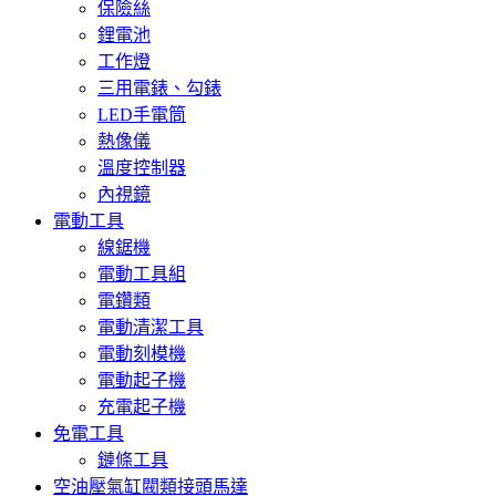
保險絲
鋰電池
工作燈
三用電錶、勾錶
LED手電筒
熱像儀
溫度控制器
內視鏡
電動工具
線鋸機
電動工具組
電鑽類
電動清潔工具
電動刻模機
電動起子機
充電起子機
免電工具
鏈條工具
空油壓氣缸閥類接頭馬達