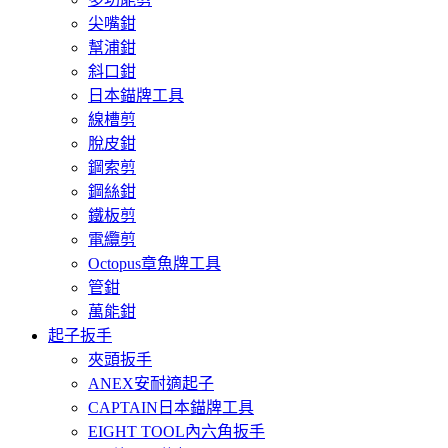
尖嘴鉗
幫浦鉗
斜口鉗
日本錨牌工具
線槽剪
脫皮鉗
鋼索剪
鋼絲鉗
鐵板剪
電纜剪
Octopus章魚牌工具
管鉗
萬能鉗
起子扳手
夾頭扳手
ANEX安耐適起子
CAPTAIN日本錨牌工具
EIGHT TOOL內六角扳手