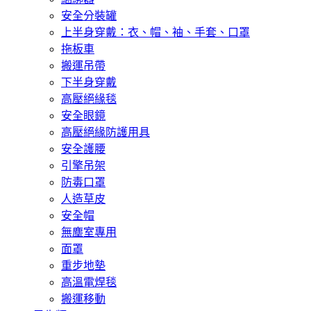
安全分裝罐
上半身穿戴：衣、帽、袖、手套、口罩
拖板車
搬運吊帶
下半身穿戴
高壓絕緣毯
安全眼鏡
高壓絕緣防護用具
安全護腰
引擎吊架
防毒口罩
人造草皮
安全帽
無塵室專用
面罩
重步地墊
高溫電焊毯
搬運移動