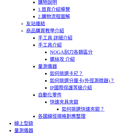
購物說明
1.首頁介紹導覽
2.購物流程圖解
友站連結
商品購買教學介紹
手工具 詳細介紹
手工具介紹
NOGA刮刀各類區分
螺絲攻 介紹
量測儀器
如何挑選卡尺？
如何挑選分厘卡(外徑測微器)？
IP國際保護等級介紹
自動化零件
快速夾具夾鉗
如何挑選快速夾鉗？
各國線徑規格對應整理
線上型錄
量測儀器