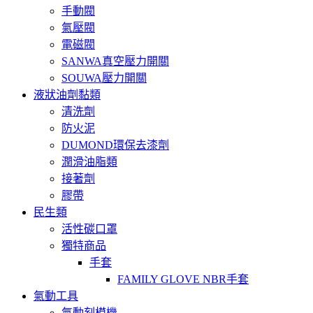
手動閥
氣壓閥
電磁閥
SANWA真空壓力開關
SOUWA壓力開關
液狀油劑黏類
清洗劑
防火泥
DUMOND環保去漆劑
潤滑油脂類
接著劑
膠帶
民生類
活性碳口罩
獨特商品
手套
FAMILY GLOVE NBR手套
氣動工具
氣動刻模機