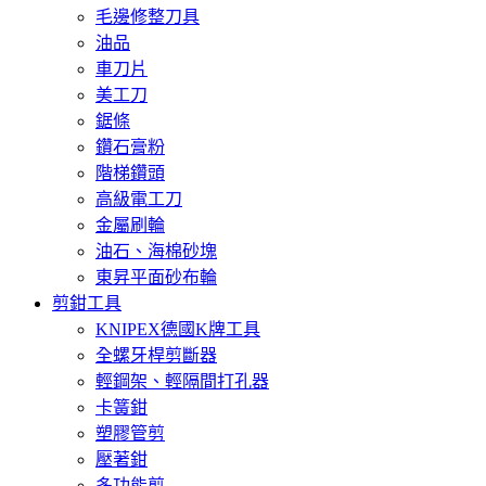
毛邊修整刀具
油品
車刀片
美工刀
鋸條
鑽石膏粉
階梯鑽頭
高級電工刀
金屬刷輪
油石、海棉砂塊
東昇平面砂布輪
剪鉗工具
KNIPEX德國K牌工具
全螺牙桿剪斷器
輕鋼架、輕隔間打孔器
卡簧鉗
塑膠管剪
壓著鉗
多功能剪