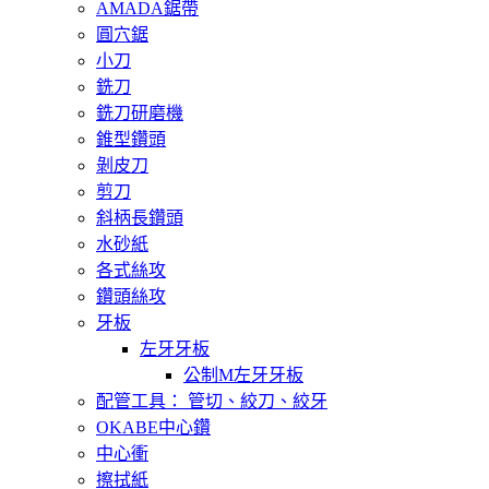
AMADA鋸帶
圓穴鋸
小刀
銑刀
銑刀研磨機
錐型鑽頭
剝皮刀
剪刀
斜柄長鑽頭
水砂紙
各式絲攻
鑽頭絲攻
牙板
左牙牙板
公制M左牙牙板
配管工具： 管切、絞刀、絞牙
OKABE中心鑽
中心衝
擦拭紙