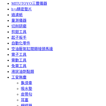
MITUTOYO三豐儀器
h+s精密墊片
過濾紙
量測儀器
切削研磨
剪鉗工具
起子扳手
自動化零件
空油壓氣缸閥類接頭馬達
電子工具
電動工具
免電工具
液狀油劑黏類
工安無塵
龜滑車
吸水墊
皮帶勾
耳塞
綑綁器