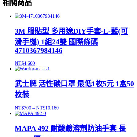
相關商品
3M 服貼型 多用途DIY手套-L-藍(可
滑手機) 1組24雙 國際條碼
4710367984146
NT$
4,600
武士牌 活性碳口罩 最低1枚5元 1盒50
枚裝
NT$
700
–
NT$
10,160
MAPA 492 耐酸鹼溶劑防油手套 長