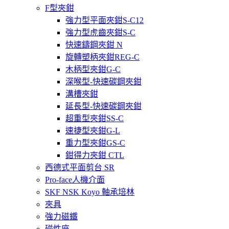
F型夾鉗
強力型平面夾鉗S-C12
強力型虎齒夾鉗S-C
快速鑄鋼夾鉗 N
旋轉塑柄夾鉗REG-C
木柄型夾鉗G-C
深喉型-快速碳鋼夾鉗
溝槽夾鉗
延長型-快速碳鋼夾鉗
超重型夾鉗SS-C
速捷型夾鉗G-L
重力型夾鉗GS-C
鉗得力夾鉗 CTL
西德式平面剪台 SR
Pro-face人機介面
SKF NSK Koyo 軸承培林
夾具
強力磁鐵
磁性座