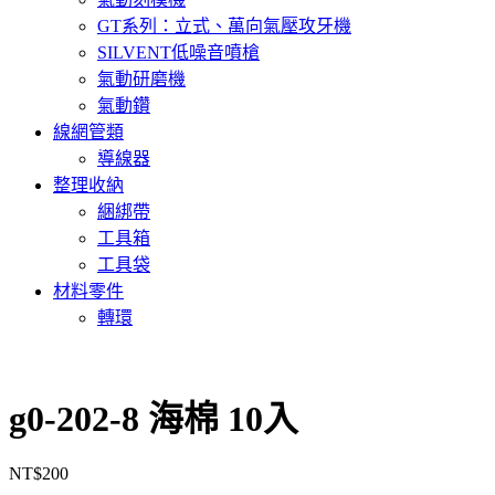
GT系列：立式、萬向氣壓攻牙機
SILVENT低噪音噴槍
氣動研磨機
氣動鑽
線網管類
導線器
整理收納
綑綁帶
工具箱
工具袋
材料零件
轉環
g0-202-8 海棉 10入
NT$
200