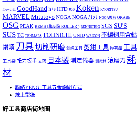
Koken
GoodHand
HTD
h+s
Flowdrill
KYORITSU
JOB
MARVEL
Mitutoyo
NOGA
NOGA刀刃
OKABE
NOGA握柄
OSG
SU'S
SGS
PEAK
REMS (舊品牌 ROLLER )
RENNSTEIG
SUS
TOHNICHI
不鏽鋼用含鈷
TC
UNID
TENMARS
WEICON
刀具
切削研磨
工具
剪鉗工具
鑽頭
壓著鉗
剝線工具
耗
日本製
測定儀器
滾磨刀
扭力扳手
工具袋
支架
測微錶
材
聯絡YENG–工具五金詢問方式
線上型錄
好工具商店街地圖