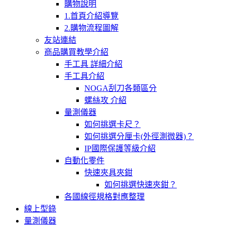
購物說明
1.首頁介紹導覽
2.購物流程圖解
友站連結
商品購買教學介紹
手工具 詳細介紹
手工具介紹
NOGA刮刀各類區分
螺絲攻 介紹
量測儀器
如何挑選卡尺？
如何挑選分厘卡(外徑測微器)？
IP國際保護等級介紹
自動化零件
快速夾具夾鉗
如何挑選快速夾鉗？
各國線徑規格對應整理
線上型錄
量測儀器