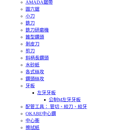
AMADA鋸帶
圓穴鋸
小刀
銑刀
銑刀研磨機
錐型鑽頭
剝皮刀
剪刀
斜柄長鑽頭
水砂紙
各式絲攻
鑽頭絲攻
牙板
左牙牙板
公制M左牙牙板
配管工具： 管切、絞刀、絞牙
OKABE中心鑽
中心衝
擦拭紙