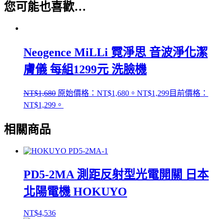
您可能也喜歡…
Neogence MiLLi 霓淨思 音波淨化潔
膚儀 每組1299元 洗臉機
NT$
1,680
原始價格：NT$1,680。
NT$
1,299
目前價格：
NT$1,299。
相關商品
PD5-2MA 測距反射型光電開關 日本
北陽電機 HOKUYO
NT$
4,536