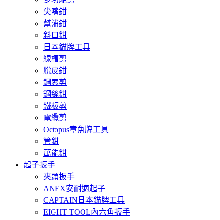
尖嘴鉗
幫浦鉗
斜口鉗
日本錨牌工具
線槽剪
脫皮鉗
鋼索剪
鋼絲鉗
鐵板剪
電纜剪
Octopus章魚牌工具
管鉗
萬能鉗
起子扳手
夾頭扳手
ANEX安耐適起子
CAPTAIN日本錨牌工具
EIGHT TOOL內六角扳手