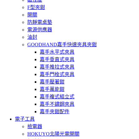
F型夾鉗
開關
防靜電桌墊
電源供應器
油封
GOODHAND嘉手快速夾具夾鉗
嘉手水平式夾具
嘉手垂直式夾具
嘉手推拉式夾具
嘉手門栓式夾具
嘉手壓著鉗
嘉手萬能鉗
嘉手複式組立式
嘉手不鏽鋼夾具
嘉手夾鉗配件
電子工具
檢電器
HOKUYO北陽光電開關