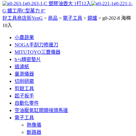
g0-263-1-C 塑膠油壺大 1打12入
g0-221-1-
G 鐵工用C型萬力 8″
好工具商店街YenG
>
商品
>
電子工具
>
錫爐
>
g0-202-8 海棉
10入
小農蔬果
NOGA手刮刀修邊刀
MITUTOYO三豐儀器
h+s精密墊片
過濾紙
量測儀器
切削研磨
剪鉗工具
起子扳手
自動化零件
空油壓氣缸閥類接頭馬達
電子工具
熱像儀
斷路器