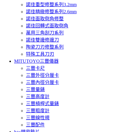
諾佳重型修整系列3.2mm
諾佳精緻修整系列2.6mm
諾佳面取倒角修整
諾佳回轉式面取倒角
萬用三角刮刀系列
諾佳雙邊修邊刀
陶瓷刀刃修整系列
特殊工具刀刃
MITUTOYO三豐儀器
三豐卡尺
三豐外徑分厘卡
三豐內徑分厘卡
三豐量錶
三豐高度計
三豐槓桿式量錶
三豐粗度計
三豐線性規
三豐配件
h+s精密墊片