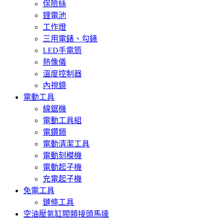
保險絲
鋰電池
工作燈
三用電錶、勾錶
LED手電筒
熱像儀
溫度控制器
內視鏡
電動工具
線鋸機
電動工具組
電鑽類
電動清潔工具
電動刻模機
電動起子機
充電起子機
免電工具
鏈條工具
空油壓氣缸閥類接頭馬達