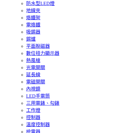
防水型LED燈
地線夾
烙鐵架
電烙鐵
吸錫器
錫爐
平面脫磁器
數位扭力顯示器
熱風槍
光電開關
延長線
電磁開關
內視鏡
LED手電筒
三用電錶、勾錶
工作燈
控制器
溫度控制器
檢電器