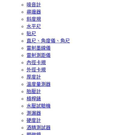
噪音計
尋邊器
斜度規
水平尺
貼尺
直尺、角度儀、角尺
雷射墨線儀
雷射測距儀
內徑卡規
外徑卡規
厚度計
溫度量測器
胎壓計
槓桿錶
水壓試驗機
測漏器
硬度計
酒精測試器
顯微鏡