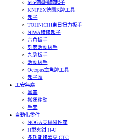
felo德國飛龍起子
KNIPEX德國K牌工具
起子
TOHNICHI東日扭力扳手
NIWA鐘錶起子
六角扳手
刻度活動板手
丸駒板手
活動板手
Octopus章魚牌工具
起子頭
工安無塵
耳塞
搬運移動
手套
自動化零件
NOGA支桿磁性座
H型夾鉗 H-U
多功能螃蟹夾 CTC