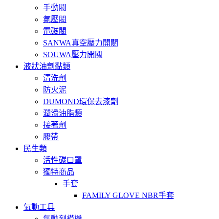
手動閥
氣壓閥
電磁閥
SANWA真空壓力開關
SOUWA壓力開關
液狀油劑黏類
清洗劑
防火泥
DUMOND環保去漆劑
潤滑油脂類
接著劑
膠帶
民生類
活性碳口罩
獨特商品
手套
FAMILY GLOVE NBR手套
氣動工具
氣動刻模機