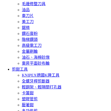
毛邊修整刀具
油品
車刀片
美工刀
鋸條
鑽石膏粉
階梯鑽頭
高級電工刀
金屬刷輪
油石、海棉砂塊
東昇平面砂布輪
剪鉗工具
KNIPEX德國K牌工具
全螺牙桿剪斷器
輕鋼架、輕隔間打孔器
卡簧鉗
塑膠管剪
壓著鉗
多功能剪