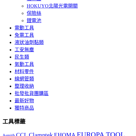
HOKUYO北陽光電開關
保險絲
鋰電池
電動工具
免電工具
液狀油劑黏類
工安無塵
民生類
氣動工具
材料零件
線網管類
整理收納
批發批貨團購區
最新好物
獨特商品
工具標籤
EUROPA TOOL
Clamptek
CCL
EHOMA
Asmith