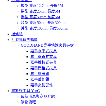
捲型 寬度12.7mm 長度5M
捲型 寬度25mm 長度5M
捲型 寬度50mm 長度5M
片型 寬度50mm 長度300mm
片型 寬度100mm 長度500mm
過濾紙
批發批貨團購區
GOODHAND嘉手快速夾具夾鉗
嘉手水平式夾具
嘉手垂直式夾具
嘉手推拉式夾具
嘉手門栓式夾具
嘉手壓著鉗
嘉手萬能鉗
嘉手夾鉗配件
關於好工具 YenG
最新消息與商品介紹
購物流程