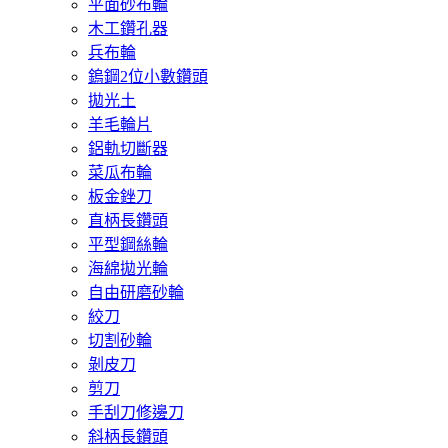
平面砂布輪
木工鑽孔器
兵布輪
鎢鋼2位小數鑽頭
拋光土
羊毛輪片
鋁軌切斷器
菜瓜布輪
板金銼刀
直柄長鑽頭
平型鋼絲輪
海綿拋光輪
自由研磨砂輪
絞刀
切割砂輪
剝皮刀
剪刀
手刮刀修邊刀
斜柄長鑽頭