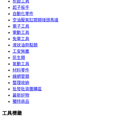
剪鉗工具
起子扳手
自動化零件
空油壓氣缸閥類接頭馬達
電子工具
電動工具
免電工具
液狀油劑黏類
工安無塵
民生類
氣動工具
材料零件
線網管類
整理收納
批發批貨團購區
最新好物
獨特商品
工具標籤