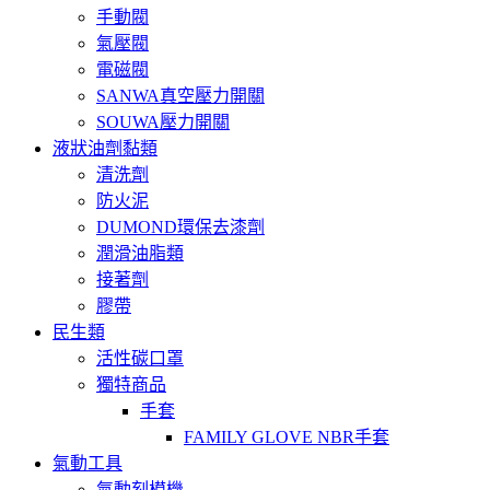
手動閥
氣壓閥
電磁閥
SANWA真空壓力開關
SOUWA壓力開關
液狀油劑黏類
清洗劑
防火泥
DUMOND環保去漆劑
潤滑油脂類
接著劑
膠帶
民生類
活性碳口罩
獨特商品
手套
FAMILY GLOVE NBR手套
氣動工具
氣動刻模機