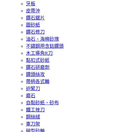
牙板
皮帶沖
鑽石鋸片
圓砂紙
鑽石修刀
油石、海棉砂塊
不鏽鋼用含鈷鑽頭
木工導角R刀
黏扣式砂紙
鑽石研磨劑
鑽頭絲攻
帶柄各式輪
迫緊刀
磨石
自黏砂紙、砂布
鐵工挫刀
鋼絲絨
車刀架
碗型砂輪