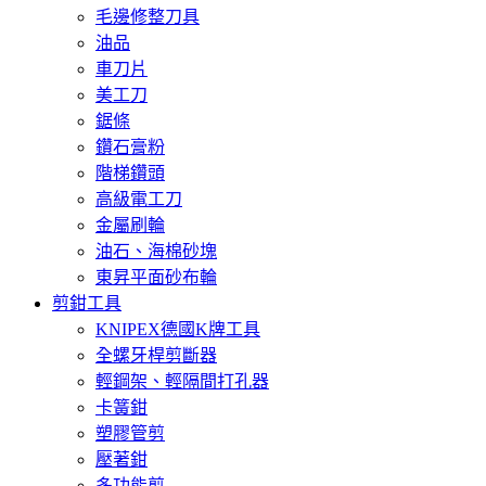
毛邊修整刀具
油品
車刀片
美工刀
鋸條
鑽石膏粉
階梯鑽頭
高級電工刀
金屬刷輪
油石、海棉砂塊
東昇平面砂布輪
剪鉗工具
KNIPEX德國K牌工具
全螺牙桿剪斷器
輕鋼架、輕隔間打孔器
卡簧鉗
塑膠管剪
壓著鉗
多功能剪