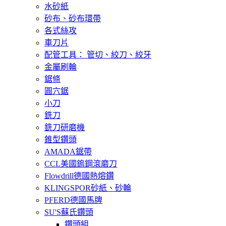
水砂紙
砂布、砂布環帶
各式絲攻
車刀片
配管工具： 管切、絞刀、絞牙
金屬刷輪
鋸條
圓穴鋸
小刀
銑刀
銑刀研磨機
錐型鑽頭
AMADA鋸帶
CCL美國鎢鋼滾磨刀
Flowdrill德國熱熔鑽
KLINGSPOR砂紙、砂輪
PFERD德國馬牌
SU'S蘇氏鑽頭
鑽頭組