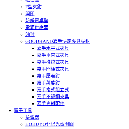
F型夾鉗
開關
防靜電桌墊
電源供應器
油封
GOODHAND嘉手快速夾具夾鉗
嘉手水平式夾具
嘉手垂直式夾具
嘉手推拉式夾具
嘉手門栓式夾具
嘉手壓著鉗
嘉手萬能鉗
嘉手複式組立式
嘉手不鏽鋼夾具
嘉手夾鉗配件
電子工具
檢電器
HOKUYO北陽光電開關