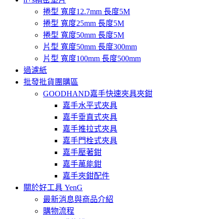
捲型 寬度12.7mm 長度5M
捲型 寬度25mm 長度5M
捲型 寬度50mm 長度5M
片型 寬度50mm 長度300mm
片型 寬度100mm 長度500mm
過濾紙
批發批貨團購區
GOODHAND嘉手快速夾具夾鉗
嘉手水平式夾具
嘉手垂直式夾具
嘉手推拉式夾具
嘉手門栓式夾具
嘉手壓著鉗
嘉手萬能鉗
嘉手夾鉗配件
關於好工具 YenG
最新消息與商品介紹
購物流程