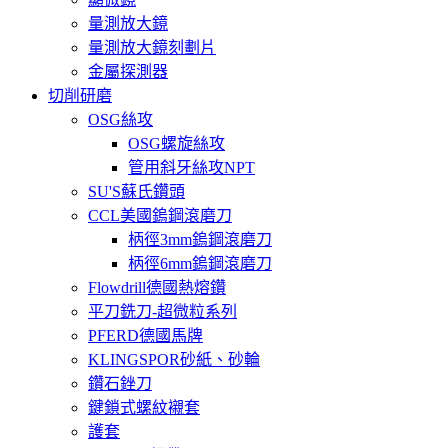
量測放大鏡
量測放大鏡刻劃片
金屬探測器
切削研磨
OSG絲攻
OSG螺旋絲攻
管用斜牙絲攻NPT
SU'S蘇氏鑽頭
CCL美國鎢鋼滾磨刀
柄徑3mm鎢鋼滾磨刀
柄徑6mm鎢鋼滾磨刀
Flowdrill德國熱熔鑽
平刀銑刀-超微粒系列
PFERD德國馬牌
KLINGSPOR砂紙、砂輪
鑽石銼刀
鍵鎖式螺紋襯套
護套