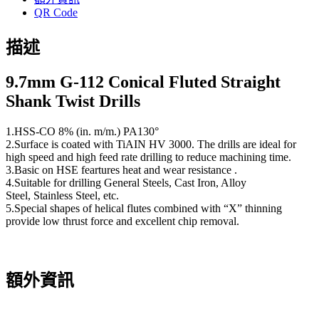
QR Code
描述
9.7
mm G-112 Conical Fluted Straight
Shank Twist Drills
1.HSS-CO 8% (in. m/m.) PA130°
2.Surface is coated with TiAIN HV 3000. The drills are ideal for
high speed and high feed rate drilling to reduce machining time.
3.Basic on HSE feartures heat and wear resistance .
4.Suitable for drilling General Steels, Cast Iron, Alloy
Steel, Stainless Steel, etc.
5.Special shapes of helical flutes combined with “X” thinning
provide low thrust force and excellent chip removal.
額外資訊