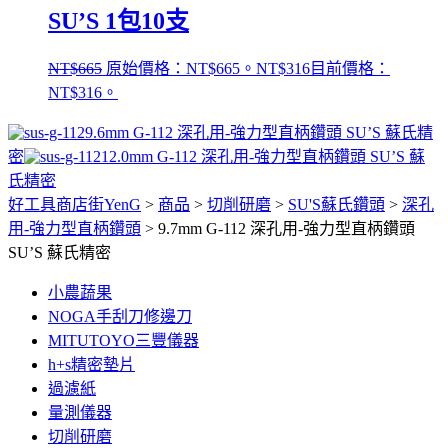
SU’S 1包10支
NT$
665
原始價格：NT$665。
NT$
316
目前價格：
NT$316。
9.6mm G-112 深孔用-強力型直柄鑽頭 SU’S 蘇氏精
密
12.0mm G-112 深孔用-強力型直柄鑽頭 SU’S 蘇
氏精密
好工具商店街YenG
>
商品
>
切削研磨
>
SU'S蘇氏鑽頭
>
深孔
用-強力型直柄鑽頭
>
9.7mm G-112 深孔用-強力型直柄鑽頭
SU’S 蘇氏精密
小農蔬果
NOGA手刮刀修邊刀
MITUTOYO三豐儀器
h+s精密墊片
過濾紙
量測儀器
切削研磨