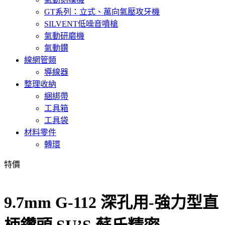
GT系列：立式、萬向氣壓攻牙機
SILVENT低噪音噴槍
氣動研磨機
氣動鑽
線網管類
導線器
整理收納
綑綁帶
工具箱
工具袋
材料零件
轉環
特價
9.7mm G-112 深孔用-強力型直