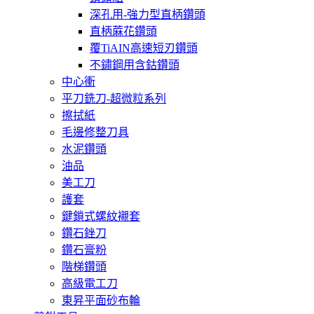
深孔用-強力型直柄鑽頭
直柄蔴花鑽頭
覆TiAIN高速短刃鑽頭
不鏽鋼用含鈷鑽頭
中心衝
平刀銑刀-超微粒系列
擦拭紙
毛邊修整刀具
水泥鑽頭
油品
美工刀
護套
鍵鎖式螺紋襯套
鑽石銼刀
鑽石膏粉
階梯鑽頭
高級電工刀
東昇平面砂布輪