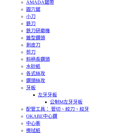
AMADA鋸帶
圓穴鋸
小刀
銑刀
銑刀研磨機
錐型鑽頭
剝皮刀
剪刀
斜柄長鑽頭
水砂紙
各式絲攻
鑽頭絲攻
牙板
左牙牙板
公制M左牙牙板
配管工具： 管切、絞刀、絞牙
OKABE中心鑽
中心衝
擦拭紙