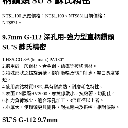
柄鑽頭 SU’S 蘇氏精密
NT$
1,100
原始價格：NT$1,100。
NT$
831
目前價格：
NT$831。
9.7mm G-112 深孔用-強力型直柄鑽頭
SU’S 蘇氏精密
1.HSS-CO 8% (in. m/m.) PA130°
2.適用於一般鋼材、合金鋼、鑄鐵等被切削材。
3.特殊形狀之螺旋溝槽，排削順暢及”X” 削薄，鑿口長度變
短，
4.使用高鈷材質HSE, 具有耐高熱，耐磨耗之特性。
5.表面TiN膜層HV2000，摩擦係數小，抗粘著，切削佳。
6.推力負荷減少，適合深孔加工，3倍直徑以上者。
7.心厚大，使鑽頭更具剛性，對抗彎曲及振幅，相對優越。
SU'S G-112 9.7mm