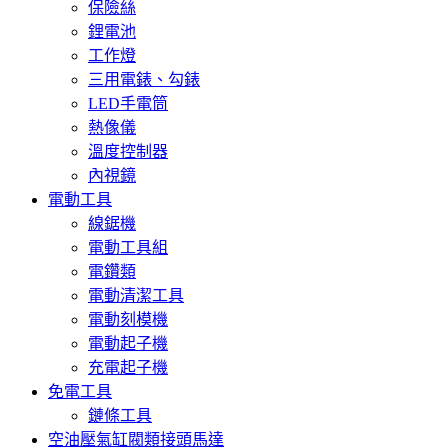
保險絲
鋰電池
工作燈
三用電錶、勾錶
LED手電筒
熱像儀
溫度控制器
內視鏡
電動工具
線鋸機
電動工具組
電鑽類
電動清潔工具
電動刻模機
電動起子機
充電起子機
免電工具
鏈條工具
空油壓氣缸閥類接頭馬達