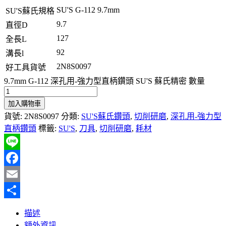
SU'S G-112 9.7mm
SU'S蘇氏規格
9.7
直徑D
127
全長L
92
溝長l
2N8S0097
好工具貨號
9.7mm G-112 深孔用-強力型直柄鑽頭 SU'S 蘇氏精密 數量
加入購物車
貨號:
2N8S0097
分類:
SU'S蘇氏鑽頭
,
切削研磨
,
深孔用-強力型
直柄鑽頭
標籤:
SU'S
,
刀具
,
切削研磨
,
耗材
Line
Facebook
Email
分
描述
享
額外資訊