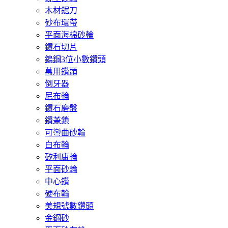
木材鋸刀
砂布環帶
平面海棉砂輪
鑽石切片
鎢鋼3位小數鑽頭
萬用鑽頭
倒牙器
尼布輪
鑽石磨盤
鑽兼鎖
可彎曲砂輪
白布輪
矽利康輪
平面砂輪
中心鑽
硬布輪
美規號數鑽頭
金鋼砂