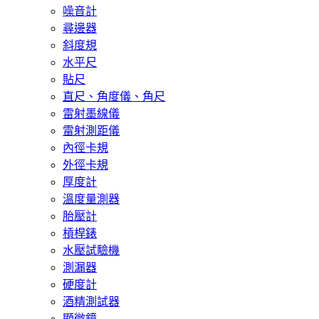
噪音計
尋邊器
斜度規
水平尺
貼尺
直尺、角度儀、角尺
雷射墨線儀
雷射測距儀
內徑卡規
外徑卡規
厚度計
溫度量測器
胎壓計
槓桿錶
水壓試驗機
測漏器
硬度計
酒精測試器
顯微鏡