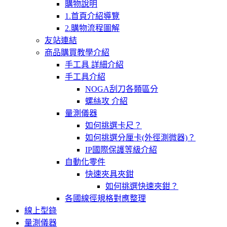
購物說明
1.首頁介紹導覽
2.購物流程圖解
友站連結
商品購買教學介紹
手工具 詳細介紹
手工具介紹
NOGA刮刀各類區分
螺絲攻 介紹
量測儀器
如何挑選卡尺？
如何挑選分厘卡(外徑測微器)？
IP國際保護等級介紹
自動化零件
快速夾具夾鉗
如何挑選快速夾鉗？
各國線徑規格對應整理
線上型錄
量測儀器