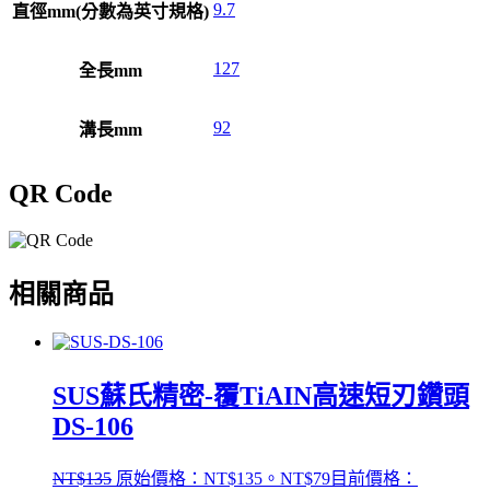
9.7
直徑mm(分數為英寸規格)
127
全長mm
92
溝長mm
QR Code
相關商品
SUS蘇氏精密-覆TiAIN高速短刃鑽頭
DS-106
NT$
135
原始價格：NT$135。
NT$
79
目前價格：