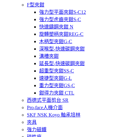
F型夾鉗
強力型平面夾鉗S-C12
強力型虎齒夾鉗S-C
快速鑄鋼夾鉗 N
旋轉塑柄夾鉗REG-C
木柄型夾鉗G-C
深喉型-快速碳鋼夾鉗
溝槽夾鉗
延長型-快速碳鋼夾鉗
超重型夾鉗SS-C
速捷型夾鉗G-L
重力型夾鉗GS-C
鉗得力夾鉗 CTL
西德式平面剪台 SR
Pro-face人機介面
SKF NSK Koyo 軸承培林
夾具
強力磁鐵
磁性座