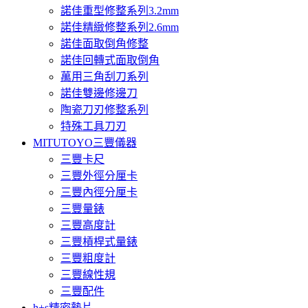
諾佳重型修整系列3.2mm
諾佳精緻修整系列2.6mm
諾佳面取倒角修整
諾佳回轉式面取倒角
萬用三角刮刀系列
諾佳雙邊修邊刀
陶瓷刀刃修整系列
特殊工具刀刃
MITUTOYO三豐儀器
三豐卡尺
三豐外徑分厘卡
三豐內徑分厘卡
三豐量錶
三豐高度計
三豐槓桿式量錶
三豐粗度計
三豐線性規
三豐配件
h+s精密墊片