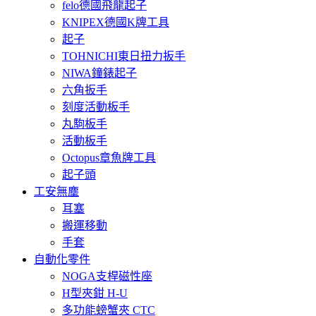
felo德國飛龍起子
KNIPEX德國K牌工具
起子
TOHNICHI東日扭力扳手
NIWA鐘錶起子
六角扳手
刻度活動板手
丸駒板手
活動板手
Octopus章魚牌工具
起子頭
工安無塵
耳塞
搬運移動
手套
自動化零件
NOGA支桿磁性座
H型夾鉗 H-U
多功能螃蟹夾 CTC