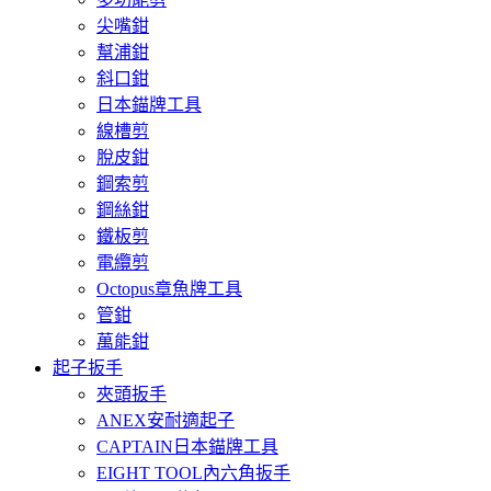
尖嘴鉗
幫浦鉗
斜口鉗
日本錨牌工具
線槽剪
脫皮鉗
鋼索剪
鋼絲鉗
鐵板剪
電纜剪
Octopus章魚牌工具
管鉗
萬能鉗
起子扳手
夾頭扳手
ANEX安耐適起子
CAPTAIN日本錨牌工具
EIGHT TOOL內六角扳手