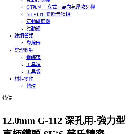
GT系列：立式、萬向氣壓攻牙機
SILVENT低噪音噴槍
氣動研磨機
氣動鑽
線網管類
導線器
整理收納
綑綁帶
工具箱
工具袋
材料零件
轉環
特價
12.0mm G-112 深孔用-強力型