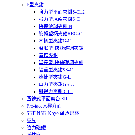
F型夾鉗
強力型平面夾鉗S-C12
強力型虎齒夾鉗S-C
快速鑄鋼夾鉗 N
旋轉塑柄夾鉗REG-C
木柄型夾鉗G-C
深喉型-快速碳鋼夾鉗
溝槽夾鉗
延長型-快速碳鋼夾鉗
超重型夾鉗SS-C
速捷型夾鉗G-L
重力型夾鉗GS-C
鉗得力夾鉗 CTL
西德式平面剪台 SR
Pro-face人機介面
SKF NSK Koyo 軸承培林
夾具
強力磁鐵
磁性座