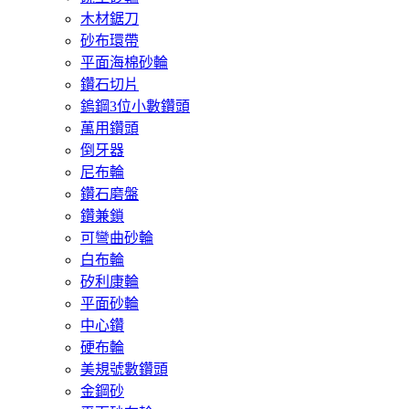
木材鋸刀
砂布環帶
平面海棉砂輪
鑽石切片
鎢鋼3位小數鑽頭
萬用鑽頭
倒牙器
尼布輪
鑽石磨盤
鑽兼鎖
可彎曲砂輪
白布輪
矽利康輪
平面砂輪
中心鑽
硬布輪
美規號數鑽頭
金鋼砂