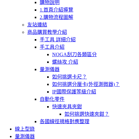
購物說明
1.首頁介紹導覽
2.購物流程圖解
友站連結
商品購買教學介紹
手工具 詳細介紹
手工具介紹
NOGA刮刀各類區分
螺絲攻 介紹
量測儀器
如何挑選卡尺？
如何挑選分厘卡(外徑測微器)？
IP國際保護等級介紹
自動化零件
快速夾具夾鉗
如何挑選快速夾鉗？
各國線徑規格對應整理
線上型錄
量測儀器