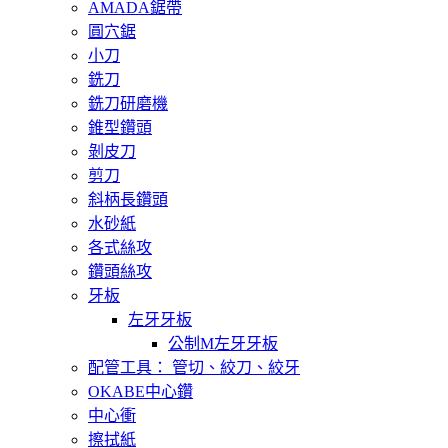
AMADA鋸帶
圓穴鋸
小刀
銑刀
銑刀研磨機
錐型鑽頭
剝皮刀
剪刀
斜柄長鑽頭
水砂紙
各式絲攻
鑽頭絲攻
牙板
左牙牙板
公制M左牙牙板
配管工具： 管切、絞刀、絞牙
OKABE中心鑽
中心衝
擦拭紙