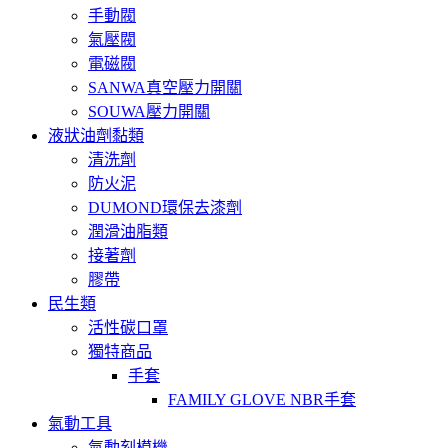
手動閥
氣壓閥
電磁閥
SANWA真空壓力開關
SOUWA壓力開關
液狀油劑黏類
清洗劑
防火泥
DUMOND環保去漆劑
潤滑油脂類
接著劑
膠帶
民生類
活性碳口罩
獨特商品
手套
FAMILY GLOVE NBR手套
氣動工具
氣動刻模機