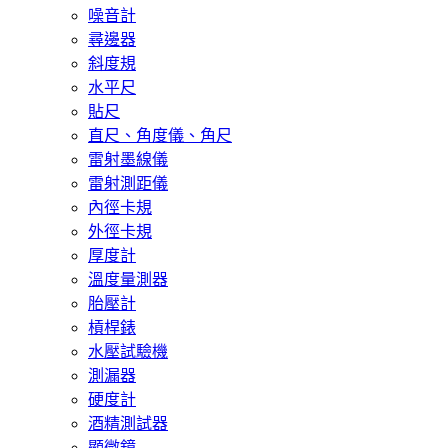
噪音計
尋邊器
斜度規
水平尺
貼尺
直尺、角度儀、角尺
雷射墨線儀
雷射測距儀
內徑卡規
外徑卡規
厚度計
溫度量測器
胎壓計
槓桿錶
水壓試驗機
測漏器
硬度計
酒精測試器
顯微鏡