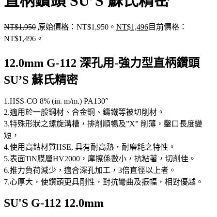
直柄鑽頭 SU’S 蘇氏精密
NT$
1,950
原始價格：NT$1,950。
NT$
1,496
目前價格：
NT$1,496。
12.0mm G-112 深孔用-強力型直柄鑽頭
SU’S 蘇氏精密
1.HSS-CO 8% (in. m/m.) PA130°
2.適用於一般鋼材、合金鋼、鑄鐵等被切削材。
3.特殊形狀之螺旋溝槽，排削順暢及”X” 削薄，鑿口長度變
短，
4.使用高鈷材質HSE, 具有耐高熱，耐磨耗之特性。
5.表面TiN膜層HV2000，摩擦係數小，抗粘著，切削佳。
6.推力負荷減少，適合深孔加工，3倍直徑以上者。
7.心厚大，使鑽頭更具剛性，對抗彎曲及振幅，相對優越。
SU'S G-112 12.0mm