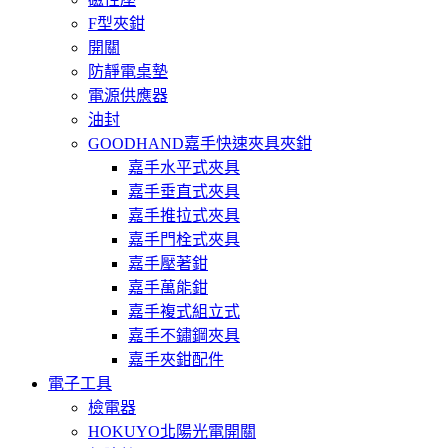
F型夾鉗
開關
防靜電桌墊
電源供應器
油封
GOODHAND嘉手快速夾具夾鉗
嘉手水平式夾具
嘉手垂直式夾具
嘉手推拉式夾具
嘉手門栓式夾具
嘉手壓著鉗
嘉手萬能鉗
嘉手複式組立式
嘉手不鏽鋼夾具
嘉手夾鉗配件
電子工具
檢電器
HOKUYO北陽光電開關