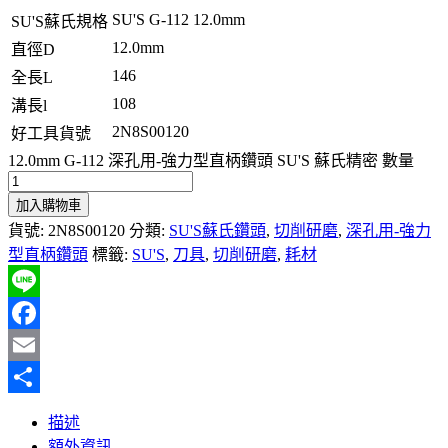
SU'S G-112 12.0mm
SU'S蘇氏規格
12.0mm
直徑D
146
全長L
108
溝長l
2N8S00120
好工具貨號
12.0mm G-112 深孔用-強力型直柄鑽頭 SU'S 蘇氏精密 數量
加入購物車
貨號:
2N8S00120
分類:
SU'S蘇氏鑽頭
,
切削研磨
,
深孔用-強力
型直柄鑽頭
標籤:
SU'S
,
刀具
,
切削研磨
,
耗材
Line
Facebook
Email
分
描述
享
額外資訊