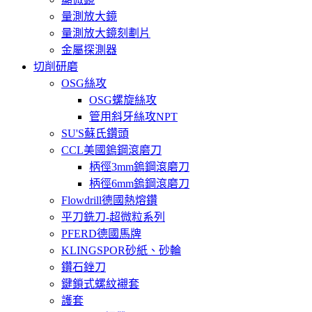
量測放大鏡
量測放大鏡刻劃片
金屬探測器
切削研磨
OSG絲攻
OSG螺旋絲攻
管用斜牙絲攻NPT
SU'S蘇氏鑽頭
CCL美國鎢鋼滾磨刀
柄徑3mm鎢鋼滾磨刀
柄徑6mm鎢鋼滾磨刀
Flowdrill德國熱熔鑽
平刀銑刀-超微粒系列
PFERD德國馬牌
KLINGSPOR砂紙、砂輪
鑽石銼刀
鍵鎖式螺紋襯套
護套