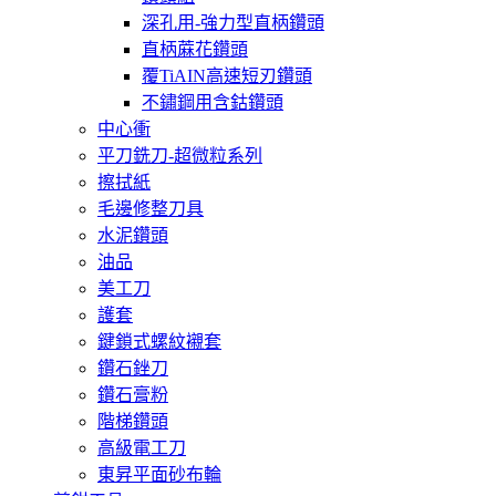
深孔用-強力型直柄鑽頭
直柄蔴花鑽頭
覆TiAIN高速短刃鑽頭
不鏽鋼用含鈷鑽頭
中心衝
平刀銑刀-超微粒系列
擦拭紙
毛邊修整刀具
水泥鑽頭
油品
美工刀
護套
鍵鎖式螺紋襯套
鑽石銼刀
鑽石膏粉
階梯鑽頭
高級電工刀
東昇平面砂布輪