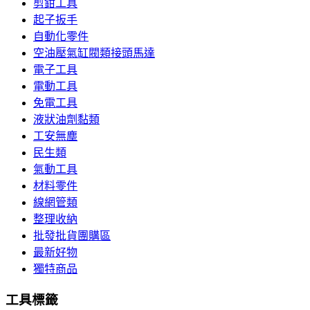
剪鉗工具
起子扳手
自動化零件
空油壓氣缸閥類接頭馬達
電子工具
電動工具
免電工具
液狀油劑黏類
工安無塵
民生類
氣動工具
材料零件
線網管類
整理收納
批發批貨團購區
最新好物
獨特商品
工具標籤