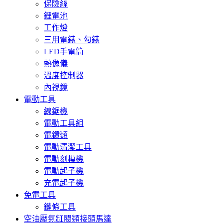
保險絲
鋰電池
工作燈
三用電錶、勾錶
LED手電筒
熱像儀
溫度控制器
內視鏡
電動工具
線鋸機
電動工具組
電鑽類
電動清潔工具
電動刻模機
電動起子機
充電起子機
免電工具
鏈條工具
空油壓氣缸閥類接頭馬達