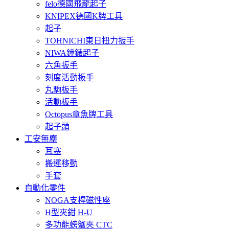
felo德國飛龍起子
KNIPEX德國K牌工具
起子
TOHNICHI東日扭力扳手
NIWA鐘錶起子
六角扳手
刻度活動板手
丸駒板手
活動板手
Octopus章魚牌工具
起子頭
工安無塵
耳塞
搬運移動
手套
自動化零件
NOGA支桿磁性座
H型夾鉗 H-U
多功能螃蟹夾 CTC