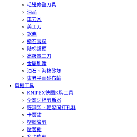
毛邊修整刀具
油品
車刀片
美工刀
鋸條
鑽石膏粉
階梯鑽頭
高級電工刀
金屬刷輪
油石、海棉砂塊
東昇平面砂布輪
剪鉗工具
KNIPEX德國K牌工具
全螺牙桿剪斷器
輕鋼架、輕隔間打孔器
卡簧鉗
塑膠管剪
壓著鉗
多功能剪