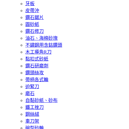
牙板
皮帶沖
鑽石鋸片
圓砂紙
鑽石修刀
油石、海棉砂塊
不鏽鋼用含鈷鑽頭
木工導角R刀
黏扣式砂紙
鑽石研磨劑
鑽頭絲攻
帶柄各式輪
迫緊刀
磨石
自黏砂紙、砂布
鐵工挫刀
鋼絲絨
車刀架
碗型砂輪