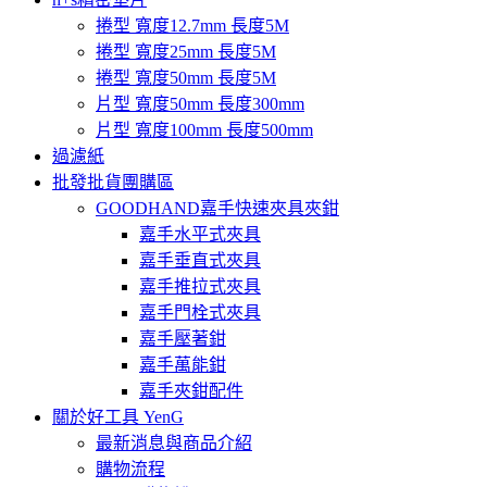
捲型 寬度12.7mm 長度5M
捲型 寬度25mm 長度5M
捲型 寬度50mm 長度5M
片型 寬度50mm 長度300mm
片型 寬度100mm 長度500mm
過濾紙
批發批貨團購區
GOODHAND嘉手快速夾具夾鉗
嘉手水平式夾具
嘉手垂直式夾具
嘉手推拉式夾具
嘉手門栓式夾具
嘉手壓著鉗
嘉手萬能鉗
嘉手夾鉗配件
關於好工具 YenG
最新消息與商品介紹
購物流程