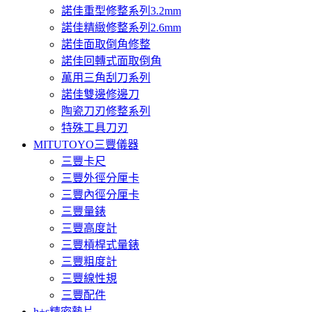
諾佳重型修整系列3.2mm
諾佳精緻修整系列2.6mm
諾佳面取倒角修整
諾佳回轉式面取倒角
萬用三角刮刀系列
諾佳雙邊修邊刀
陶瓷刀刃修整系列
特殊工具刀刃
MITUTOYO三豐儀器
三豐卡尺
三豐外徑分厘卡
三豐內徑分厘卡
三豐量錶
三豐高度計
三豐槓桿式量錶
三豐粗度計
三豐線性規
三豐配件
h+s精密墊片