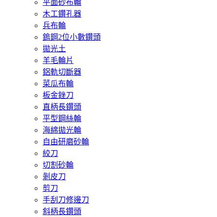
平面砂布輪
木工鑽孔器
兵布輪
鎢鋼2位小數鑽頭
拋光土
羊毛輪片
鋁軌切斷器
菜瓜布輪
板金銼刀
直柄長鑽頭
平型鋼絲輪
海綿拋光輪
自由研磨砂輪
絞刀
切割砂輪
剝皮刀
剪刀
手刮刀修邊刀
斜柄長鑽頭