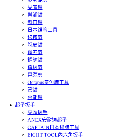
尖嘴鉗
幫浦鉗
斜口鉗
日本錨牌工具
線槽剪
脫皮鉗
鋼索剪
鋼絲鉗
鐵板剪
電纜剪
Octopus章魚牌工具
管鉗
萬能鉗
起子扳手
夾頭扳手
ANEX安耐適起子
CAPTAIN日本錨牌工具
EIGHT TOOL內六角扳手