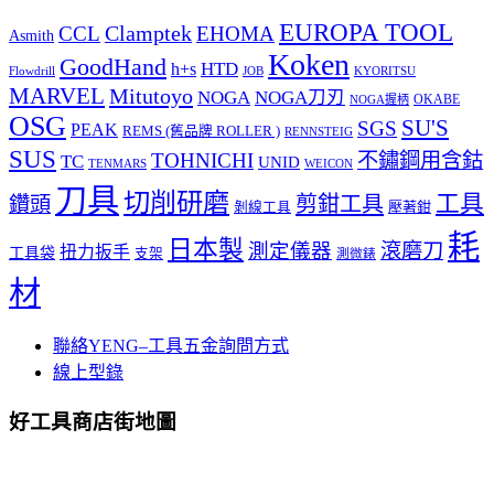
EUROPA TOOL
Clamptek
CCL
EHOMA
Asmith
Koken
GoodHand
HTD
h+s
Flowdrill
KYORITSU
JOB
MARVEL
Mitutoyo
NOGA
NOGA刀刃
OKABE
NOGA握柄
OSG
SU'S
SGS
PEAK
REMS (舊品牌 ROLLER )
RENNSTEIG
SUS
TOHNICHI
不鏽鋼用含鈷
TC
UNID
TENMARS
WEICON
刀具
切削研磨
工具
剪鉗工具
鑽頭
壓著鉗
剝線工具
耗
日本製
測定儀器
滾磨刀
扭力扳手
工具袋
支架
測微錶
材
聯絡YENG–工具五金詢問方式
線上型錄
好工具商店街地圖