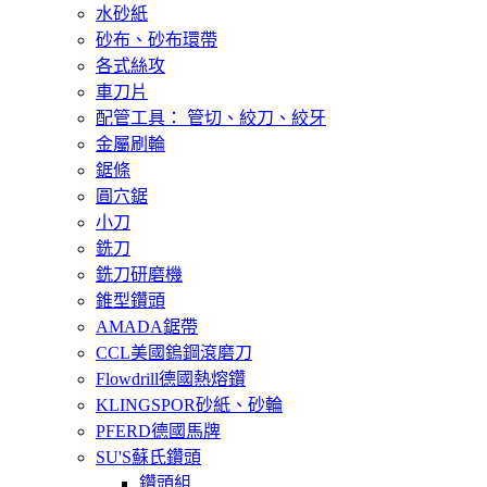
水砂紙
砂布、砂布環帶
各式絲攻
車刀片
配管工具： 管切、絞刀、絞牙
金屬刷輪
鋸條
圓穴鋸
小刀
銑刀
銑刀研磨機
錐型鑽頭
AMADA鋸帶
CCL美國鎢鋼滾磨刀
Flowdrill德國熱熔鑽
KLINGSPOR砂紙、砂輪
PFERD德國馬牌
SU'S蘇氏鑽頭
鑽頭組