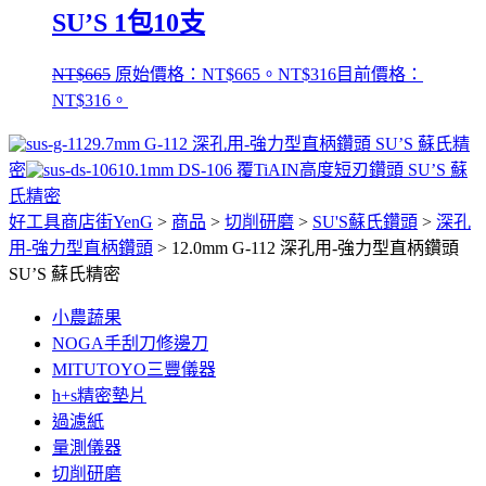
SU’S 1包10支
NT$
665
原始價格：NT$665。
NT$
316
目前價格：
NT$316。
9.7mm G-112 深孔用-強力型直柄鑽頭 SU’S 蘇氏精
密
10.1mm DS-106 覆TiAIN高度短刃鑽頭 SU’S 蘇
氏精密
好工具商店街YenG
>
商品
>
切削研磨
>
SU'S蘇氏鑽頭
>
深孔
用-強力型直柄鑽頭
>
12.0mm G-112 深孔用-強力型直柄鑽頭
SU’S 蘇氏精密
小農蔬果
NOGA手刮刀修邊刀
MITUTOYO三豐儀器
h+s精密墊片
過濾紙
量測儀器
切削研磨