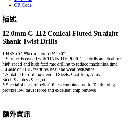
QR Code
描述
12.0
mm G-112 Conical Fluted Straight
Shank Twist Drills
1.HSS-CO 8% (in. m/m.) PA130°
2.Surface is coated with TiAIN HV 3000. The drills are ideal for
high speed and high feed rate drilling to reduce machining time.
3.Basic on HSE feartures heat and wear resistance .
4.Suitable for drilling General Steels, Cast Iron, Alloy
Steel, Stainless Steel, etc.
5.Special shapes of helical flutes combined with “X” thinning
provide low thrust force and excellent chip removal.
額外資訊