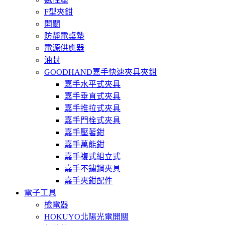
F型夾鉗
開關
防靜電桌墊
電源供應器
油封
GOODHAND嘉手快速夾具夾鉗
嘉手水平式夾具
嘉手垂直式夾具
嘉手推拉式夾具
嘉手門栓式夾具
嘉手壓著鉗
嘉手萬能鉗
嘉手複式組立式
嘉手不鏽鋼夾具
嘉手夾鉗配件
電子工具
檢電器
HOKUYO北陽光電開關