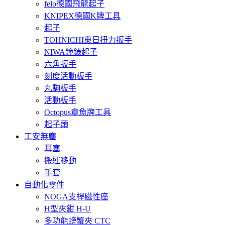
felo德國飛龍起子
KNIPEX德國K牌工具
起子
TOHNICHI東日扭力扳手
NIWA鐘錶起子
六角扳手
刻度活動板手
丸駒板手
活動板手
Octopus章魚牌工具
起子頭
工安無塵
耳塞
搬運移動
手套
自動化零件
NOGA支桿磁性座
H型夾鉗 H-U
多功能螃蟹夾 CTC