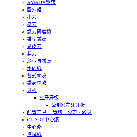
AMADA鋸帶
圓穴鋸
小刀
銑刀
銑刀研磨機
錐型鑽頭
剝皮刀
剪刀
斜柄長鑽頭
水砂紙
各式絲攻
鑽頭絲攻
牙板
左牙牙板
公制M左牙牙板
配管工具： 管切、絞刀、絞牙
OKABE中心鑽
中心衝
擦拭紙