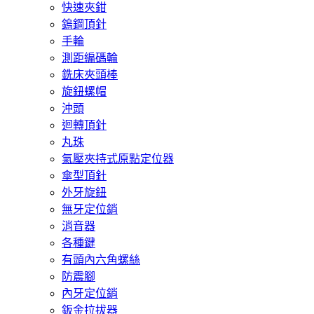
快速夾鉗
鎢鋼頂針
手輪
測距編碼輪
銑床夾頭棒
旋鈕螺帽
沖頭
迴轉頂針
丸珠
氣壓夾持式原點定位器
傘型頂針
外牙旋鈕
無牙定位銷
消音器
各種鍵
有頭內六角螺絲
防震腳
內牙定位銷
鈑金拉拔器