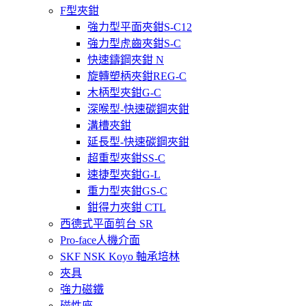
F型夾鉗
強力型平面夾鉗S-C12
強力型虎齒夾鉗S-C
快速鑄鋼夾鉗 N
旋轉塑柄夾鉗REG-C
木柄型夾鉗G-C
深喉型-快速碳鋼夾鉗
溝槽夾鉗
延長型-快速碳鋼夾鉗
超重型夾鉗SS-C
速捷型夾鉗G-L
重力型夾鉗GS-C
鉗得力夾鉗 CTL
西德式平面剪台 SR
Pro-face人機介面
SKF NSK Koyo 軸承培林
夾具
強力磁鐵
磁性座