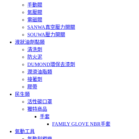
手動閥
氣壓閥
電磁閥
SANWA真空壓力開關
SOUWA壓力開關
液狀油劑黏類
清洗劑
防火泥
DUMOND環保去漆劑
潤滑油脂類
接著劑
膠帶
民生類
活性碳口罩
獨特商品
手套
FAMILY GLOVE NBR手套
氣動工具
氣動刻模機