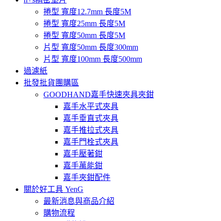
捲型 寬度12.7mm 長度5M
捲型 寬度25mm 長度5M
捲型 寬度50mm 長度5M
片型 寬度50mm 長度300mm
片型 寬度100mm 長度500mm
過濾紙
批發批貨團購區
GOODHAND嘉手快速夾具夾鉗
嘉手水平式夾具
嘉手垂直式夾具
嘉手推拉式夾具
嘉手門栓式夾具
嘉手壓著鉗
嘉手萬能鉗
嘉手夾鉗配件
關於好工具 YenG
最新消息與商品介紹
購物流程