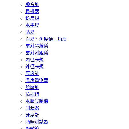
噪音計
尋邊器
斜度規
水平尺
貼尺
直尺、角度儀、角尺
雷射墨線儀
雷射測距儀
內徑卡規
外徑卡規
厚度計
溫度量測器
胎壓計
槓桿錶
水壓試驗機
測漏器
硬度計
酒精測試器
顯微鏡