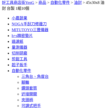
好工具商店街YenG
>
商品
>
自動化零件
>
油封
>
45x30x8 油
封 台製 1組10個
小農蔬果
NOGA手刮刀修邊刀
MITUTOYO三豐儀器
h+s精密墊片
過濾紙
量測儀器
切削研磨
剪鉗工具
起子扳手
自動化零件
三角台、角度台
腳輪
鑽頭套筒
近接開關
夾頭柄
可調式把手