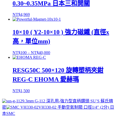
0.30~0.35MPa 日本三和開關
NT$
4,969
10×10 ( Y2-10×10 ) 強力磁鐵 (直徑x
高，單位mm)
NT$
100
–
NT$
40,000
RESG50C 500×120 旋轉塑柄夾鉗
REG-C EHOMA 愛赫瑪
NT$
1,500
9.3mm G-112 深孔用-強力型直柄鑽頭 SU’S 蘇氏精
密
VH330-02 手動空氣制閥 口徑1/4″ (2分) 日
本SMC