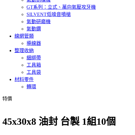
GT系列：立式、萬向氣壓攻牙機
SILVENT低噪音噴槍
氣動研磨機
氣動鑽
線網管類
導線器
整理收納
綑綁帶
工具箱
工具袋
材料零件
轉環
特價
45x30x8 油封 台製 1組10個