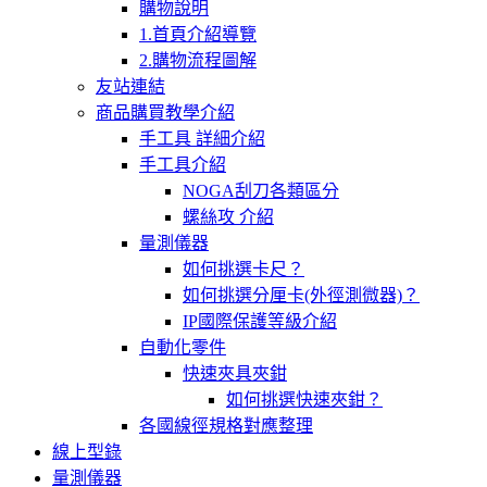
購物說明
1.首頁介紹導覽
2.購物流程圖解
友站連結
商品購買教學介紹
手工具 詳細介紹
手工具介紹
NOGA刮刀各類區分
螺絲攻 介紹
量測儀器
如何挑選卡尺？
如何挑選分厘卡(外徑測微器)？
IP國際保護等級介紹
自動化零件
快速夾具夾鉗
如何挑選快速夾鉗？
各國線徑規格對應整理
線上型錄
量測儀器