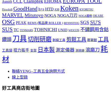
EUROPA TOOL
Clamptek
CCL
EHOMA
Asmith
Koken
GoodHand
HTD
h+s
Flowdrill
KYORITSU
JOB
MARVEL
Mitutoyo
NOGA
NOGA刀刃
OKABE
NOGA握柄
OSG
SU'S
SGS
PEAK
REMS (舊品牌 ROLLER )
RENNSTEIG
SUS
TOHNICHI
不鏽鋼用含鈷
TC
UNID
TENMARS
WEICON
刀具
切削研磨
工具
剪鉗工具
鑽頭
壓著鉗
剝線工具
耗
日本製
測定儀器
滾磨刀
扭力扳手
工具袋
支架
測微錶
材
聯絡YENG–工具五金詢問方式
線上型錄
好工具商店街地圖