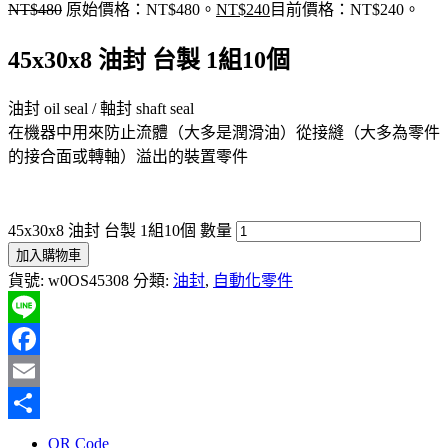
NT$
480
原始價格：NT$480。
NT$
240
目前價格：NT$240。
45x30x8 油封 台製 1組10個
油封 oil seal / 軸封 shaft seal
在機器中用來防止流體（大多是潤滑油）從接縫（大多為零件
的接合面或轉軸）溢出的裝置零件
45x30x8 油封 台製 1組10個 數量
加入購物車
貨號:
w0OS45308
分類:
油封
,
自動化零件
Line
Facebook
Email
分
QR Code