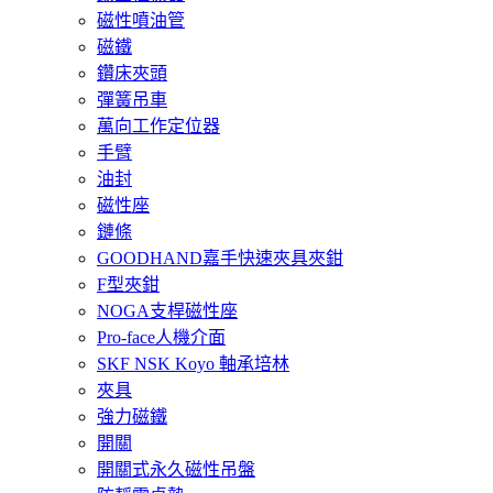
磁性噴油管
磁鐵
鑽床夾頭
彈簧吊車
萬向工作定位器
手臂
油封
磁性座
鏈條
GOODHAND嘉手快速夾具夾鉗
F型夾鉗
NOGA支桿磁性座
Pro-face人機介面
SKF NSK Koyo 軸承培林
夾具
強力磁鐵
開關
開關式永久磁性吊盤