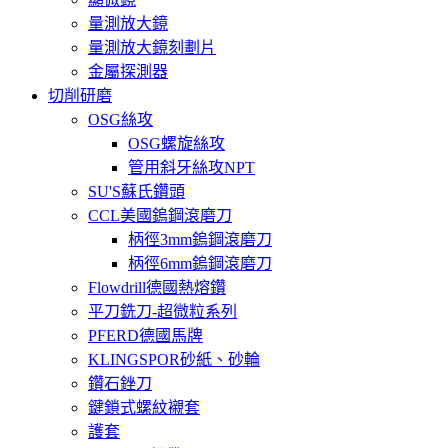
量測放大鏡
量測放大鏡刻劃片
金屬探測器
切削研磨
OSG絲攻
OSG螺旋絲攻
管用斜牙絲攻NPT
SU'S蘇氏鑽頭
CCL美國鎢鋼滾磨刀
柄徑3mm鎢鋼滾磨刀
柄徑6mm鎢鋼滾磨刀
Flowdrill德國熱熔鑽
平刀銑刀-超微粒系列
PFERD德國馬牌
KLINGSPOR砂紙、砂輪
鑽石銼刀
鍵鎖式螺紋襯套
護套