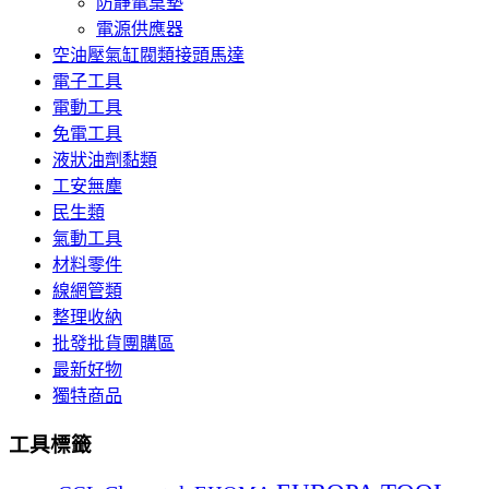
防靜電桌墊
電源供應器
空油壓氣缸閥類接頭馬達
電子工具
電動工具
免電工具
液狀油劑黏類
工安無塵
民生類
氣動工具
材料零件
線網管類
整理收納
批發批貨團購區
最新好物
獨特商品
工具標籤