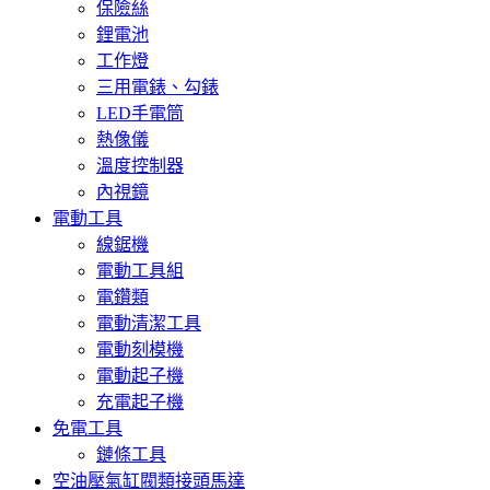
保險絲
鋰電池
工作燈
三用電錶、勾錶
LED手電筒
熱像儀
溫度控制器
內視鏡
電動工具
線鋸機
電動工具組
電鑽類
電動清潔工具
電動刻模機
電動起子機
充電起子機
免電工具
鏈條工具
空油壓氣缸閥類接頭馬達