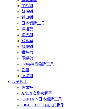
尖嘴鉗
幫浦鉗
斜口鉗
日本錨牌工具
線槽剪
脫皮鉗
鋼索剪
鋼絲鉗
鐵板剪
電纜剪
Octopus章魚牌工具
管鉗
萬能鉗
起子扳手
夾頭扳手
ANEX安耐適起子
CAPTAIN日本錨牌工具
EIGHT TOOL內六角扳手