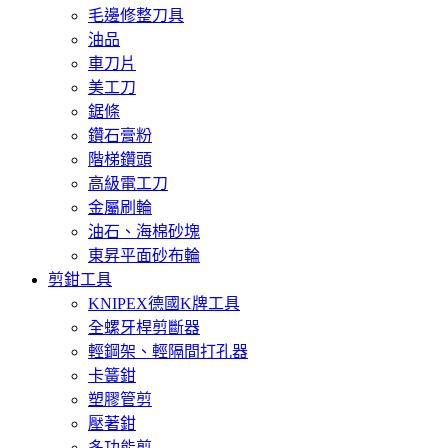
毛邊修整刀具
油品
車刀片
美工刀
鋸條
鑽石膏粉
階梯鑽頭
高級電工刀
金屬刷輪
油石、海棉砂塊
東昇平面砂布輪
剪鉗工具
KNIPEX德國K牌工具
全螺牙桿剪斷器
輕鋼架、輕隔間打孔器
卡簧鉗
塑膠管剪
壓著鉗
多功能剪