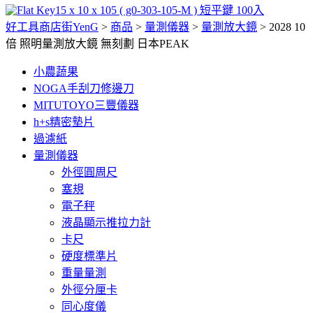
15 x 10 x 105 ( g0-303-105-M ) 短平鍵 100入
好工具商店街YenG
>
商品
>
量測儀器
>
量測放大鏡
>
2028 10
倍 照明量測放大鏡 無刻劃 日本PEAK
小農蔬果
NOGA手刮刀修邊刀
MITUTOYO三豐儀器
h+s精密墊片
過濾紙
量測儀器
外徑圓周尺
塞規
電子秤
液晶顯示推拉力計
卡尺
硬度標準片
重量量測
外徑分厘卡
同心度儀