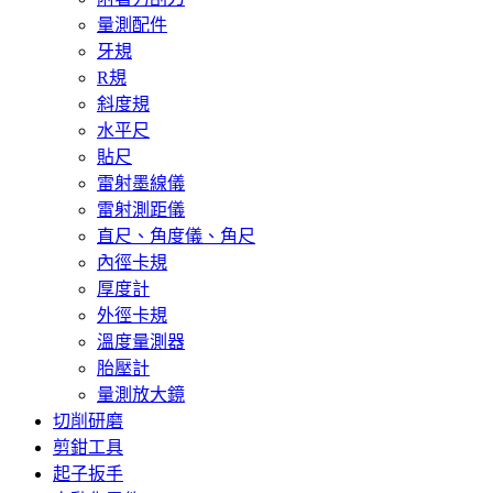
量測配件
牙規
R規
斜度規
水平尺
貼尺
雷射墨線儀
雷射測距儀
直尺、角度儀、角尺
內徑卡規
厚度計
外徑卡規
溫度量測器
胎壓計
量測放大鏡
切削研磨
剪鉗工具
起子扳手