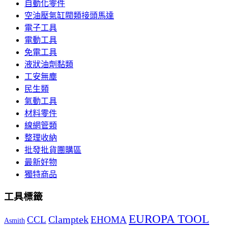
自動化零件
空油壓氣缸閥類接頭馬達
電子工具
電動工具
免電工具
液狀油劑黏類
工安無塵
民生類
氣動工具
材料零件
線網管類
整理收納
批發批貨團購區
最新好物
獨特商品
工具標籤
EUROPA TOOL
Clamptek
CCL
EHOMA
Asmith