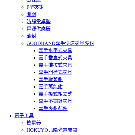
F型夾鉗
開關
防靜電桌墊
電源供應器
油封
GOODHAND嘉手快速夾具夾鉗
嘉手水平式夾具
嘉手垂直式夾具
嘉手推拉式夾具
嘉手門栓式夾具
嘉手壓著鉗
嘉手萬能鉗
嘉手複式組立式
嘉手不鏽鋼夾具
嘉手夾鉗配件
電子工具
檢電器
HOKUYO北陽光電開關