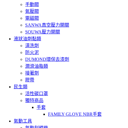
手動閥
氣壓閥
電磁閥
SANWA真空壓力開關
SOUWA壓力開關
液狀油劑黏類
清洗劑
防火泥
DUMOND環保去漆劑
潤滑油脂類
接著劑
膠帶
民生類
活性碳口罩
獨特商品
手套
FAMILY GLOVE NBR手套
氣動工具
氣動刻模機