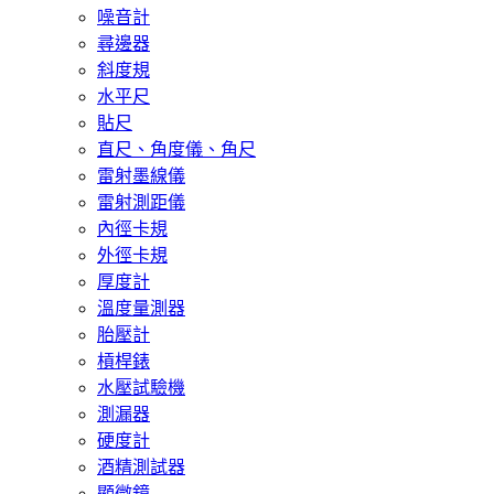
噪音計
尋邊器
斜度規
水平尺
貼尺
直尺、角度儀、角尺
雷射墨線儀
雷射測距儀
內徑卡規
外徑卡規
厚度計
溫度量測器
胎壓計
槓桿錶
水壓試驗機
測漏器
硬度計
酒精測試器
顯微鏡