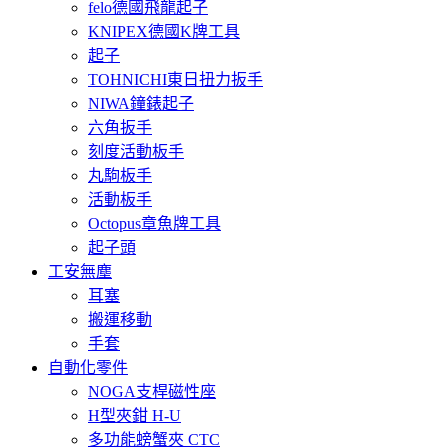
felo德國飛龍起子
KNIPEX德國K牌工具
起子
TOHNICHI東日扭力扳手
NIWA鐘錶起子
六角扳手
刻度活動板手
丸駒板手
活動板手
Octopus章魚牌工具
起子頭
工安無塵
耳塞
搬運移動
手套
自動化零件
NOGA支桿磁性座
H型夾鉗 H-U
多功能螃蟹夾 CTC