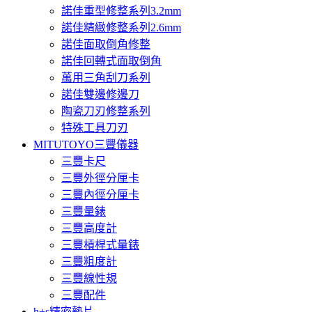
諾佳重型修整系列3.2mm
諾佳精緻修整系列2.6mm
諾佳面取倒角修整
諾佳回轉式面取倒角
萬用三角刮刀系列
諾佳雙邊修邊刀
陶瓷刀刃修整系列
特殊工具刀刃
MITUTOYO三豐儀器
三豐卡尺
三豐外徑分厘卡
三豐內徑分厘卡
三豐量錶
三豐高度計
三豐槓桿式量錶
三豐粗度計
三豐線性規
三豐配件
h+s精密墊片