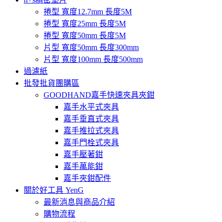
捲型 寬度12.7mm 長度5M
捲型 寬度25mm 長度5M
捲型 寬度50mm 長度5M
片型 寬度50mm 長度300mm
片型 寬度100mm 長度500mm
過濾紙
批發批貨團購區
GOODHAND嘉手快速夾具夾鉗
嘉手水平式夾具
嘉手垂直式夾具
嘉手推拉式夾具
嘉手門栓式夾具
嘉手壓著鉗
嘉手萬能鉗
嘉手夾鉗配件
關於好工具 YenG
最新消息與商品介紹
購物流程