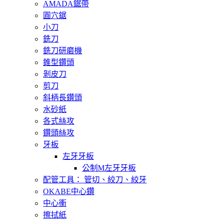
AMADA鋸帶
圓穴鋸
小刀
銑刀
銑刀研磨機
錐型鑽頭
剝皮刀
剪刀
斜柄長鑽頭
水砂紙
各式絲攻
鑽頭絲攻
牙板
左牙牙板
公制M左牙牙板
配管工具： 管切、絞刀、絞牙
OKABE中心鑽
中心衝
擦拭紙