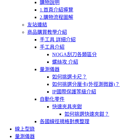
購物說明
1.首頁介紹導覽
2.購物流程圖解
友站連結
商品購買教學介紹
手工具 詳細介紹
手工具介紹
NOGA刮刀各類區分
螺絲攻 介紹
量測儀器
如何挑選卡尺？
如何挑選分厘卡(外徑測微器)？
IP國際保護等級介紹
自動化零件
快速夾具夾鉗
如何挑選快速夾鉗？
各國線徑規格對應整理
線上型錄
量測儀器