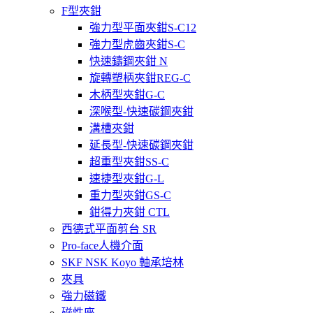
F型夾鉗
強力型平面夾鉗S-C12
強力型虎齒夾鉗S-C
快速鑄鋼夾鉗 N
旋轉塑柄夾鉗REG-C
木柄型夾鉗G-C
深喉型-快速碳鋼夾鉗
溝槽夾鉗
延長型-快速碳鋼夾鉗
超重型夾鉗SS-C
速捷型夾鉗G-L
重力型夾鉗GS-C
鉗得力夾鉗 CTL
西德式平面剪台 SR
Pro-face人機介面
SKF NSK Koyo 軸承培林
夾具
強力磁鐵
磁性座