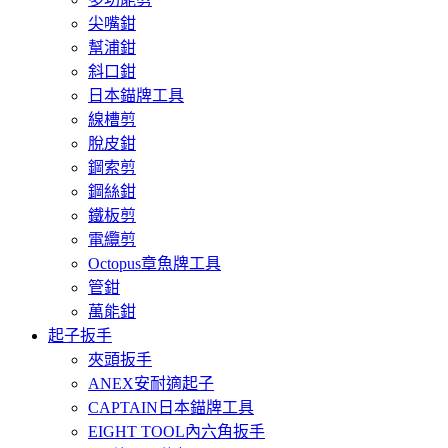
尖嘴鉗
幫浦鉗
斜口鉗
日本錨牌工具
線槽剪
脫皮鉗
鋼索剪
鋼絲鉗
鐵板剪
電纜剪
Octopus章魚牌工具
管鉗
萬能鉗
起子扳手
夾頭扳手
ANEX安耐適起子
CAPTAIN日本錨牌工具
EIGHT TOOL內六角扳手