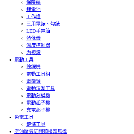
保險絲
鋰電池
工作燈
三用電錶、勾錶
LED手電筒
熱像儀
溫度控制器
內視鏡
電動工具
線鋸機
電動工具組
電鑽類
電動清潔工具
電動刻模機
電動起子機
充電起子機
免電工具
鏈條工具
空油壓氣缸閥類接頭馬達