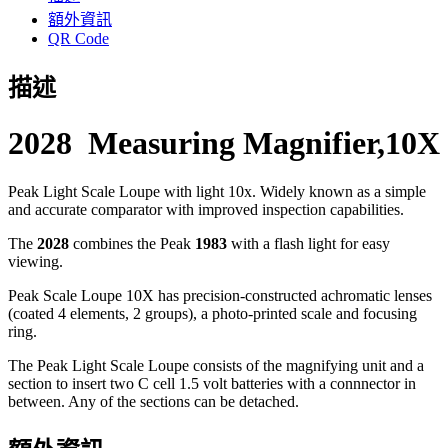
享
額外資訊
QR Code
描述
2028 Measuring Magnifier,10X
Peak Light Scale Loupe with light 10x. Widely known as a simple
and accurate comparator with improved inspection capabilities.
The
2028
combines the Peak
1983
with a flash light for easy
viewing.
Peak Scale Loupe 10X has precision-constructed achromatic lenses
(coated 4 elements, 2 groups), a photo-printed scale and focusing
ring.
The Peak Light Scale Loupe consists of the magnifying unit and a
section to insert two C cell 1.5 volt batteries with a connnector in
between. Any of the sections can be detached.