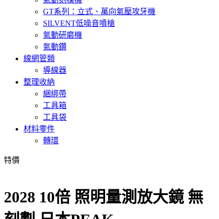
GT系列：立式、萬向氣壓攻牙機
SILVENT低噪音噴槍
氣動研磨機
氣動鑽
線網管類
導線器
整理收納
綑綁帶
工具箱
工具袋
材料零件
轉環
特價
2028 10倍 照明量測放大鏡 無