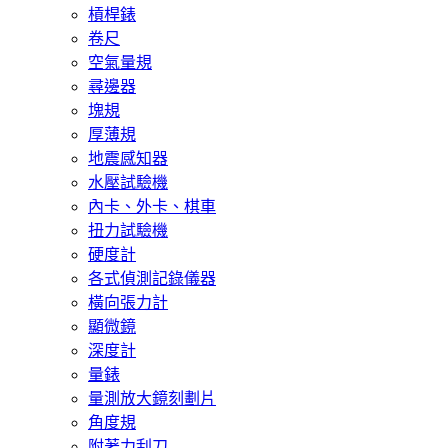
槓桿錶
卷尺
空氣量規
尋邊器
塊規
厚薄規
地震感知器
水壓試驗機
內卡、外卡、棋車
扭力試驗機
硬度計
各式偵測記錄儀器
橫向張力計
顯微鏡
深度計
量錶
量測放大鏡刻劃片
角度規
附著力刮刀