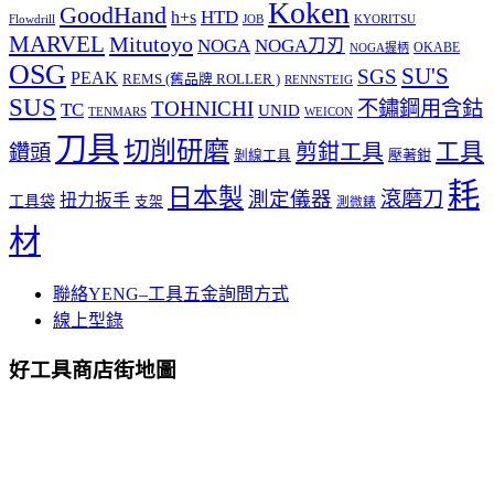
Koken
GoodHand
HTD
h+s
Flowdrill
KYORITSU
JOB
MARVEL
Mitutoyo
NOGA
NOGA刀刃
OKABE
NOGA握柄
OSG
SU'S
SGS
PEAK
REMS (舊品牌 ROLLER )
RENNSTEIG
SUS
TOHNICHI
不鏽鋼用含鈷
TC
UNID
TENMARS
WEICON
刀具
切削研磨
工具
剪鉗工具
鑽頭
壓著鉗
剝線工具
耗
日本製
測定儀器
滾磨刀
扭力扳手
工具袋
支架
測微錶
材
聯絡YENG–工具五金詢問方式
線上型錄
好工具商店街地圖