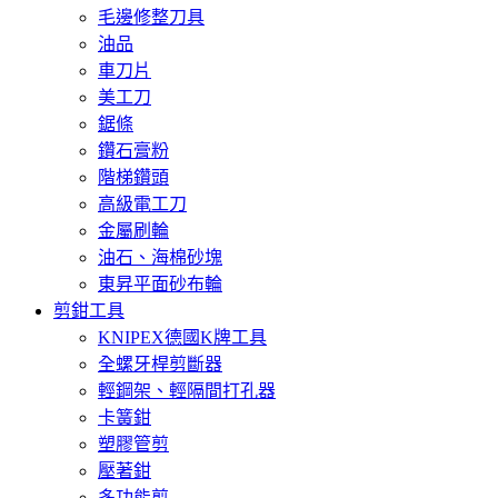
毛邊修整刀具
油品
車刀片
美工刀
鋸條
鑽石膏粉
階梯鑽頭
高級電工刀
金屬刷輪
油石、海棉砂塊
東昇平面砂布輪
剪鉗工具
KNIPEX德國K牌工具
全螺牙桿剪斷器
輕鋼架、輕隔間打孔器
卡簧鉗
塑膠管剪
壓著鉗
多功能剪