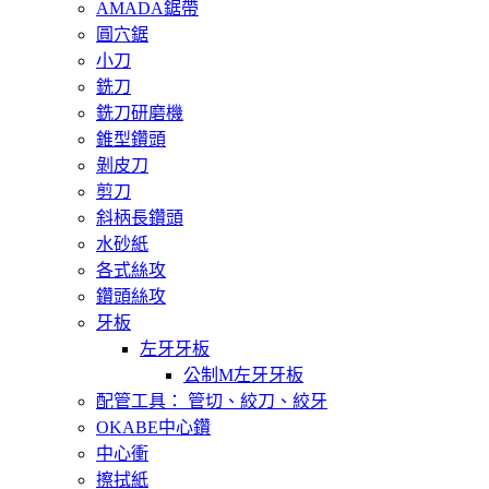
AMADA鋸帶
圓穴鋸
小刀
銑刀
銑刀研磨機
錐型鑽頭
剝皮刀
剪刀
斜柄長鑽頭
水砂紙
各式絲攻
鑽頭絲攻
牙板
左牙牙板
公制M左牙牙板
配管工具： 管切、絞刀、絞牙
OKABE中心鑽
中心衝
擦拭紙