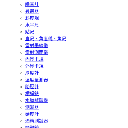
噪音計
尋邊器
斜度規
水平尺
貼尺
直尺、角度儀、角尺
雷射墨線儀
雷射測距儀
內徑卡規
外徑卡規
厚度計
溫度量測器
胎壓計
槓桿錶
水壓試驗機
測漏器
硬度計
酒精測試器
顯微鏡