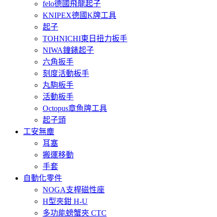
felo德國飛龍起子
KNIPEX德國K牌工具
起子
TOHNICHI東日扭力扳手
NIWA鐘錶起子
六角扳手
刻度活動板手
丸駒板手
活動板手
Octopus章魚牌工具
起子頭
工安無塵
耳塞
搬運移動
手套
自動化零件
NOGA支桿磁性座
H型夾鉗 H-U
多功能螃蟹夾 CTC