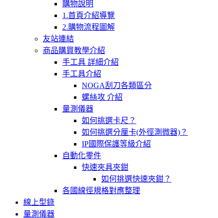
購物說明
1.首頁介紹導覽
2.購物流程圖解
友站連結
商品購買教學介紹
手工具 詳細介紹
手工具介紹
NOGA刮刀各類區分
螺絲攻 介紹
量測儀器
如何挑選卡尺？
如何挑選分厘卡(外徑測微器)？
IP國際保護等級介紹
自動化零件
快速夾具夾鉗
如何挑選快速夾鉗？
各國線徑規格對應整理
線上型錄
量測儀器