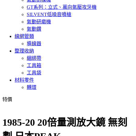
GT系列：立式、萬向氣壓攻牙機
SILVENT低噪音噴槍
氣動研磨機
氣動鑽
線網管類
導線器
整理收納
綑綁帶
工具箱
工具袋
材料零件
轉環
特價
1985-20 20倍量測放大鏡 無刻