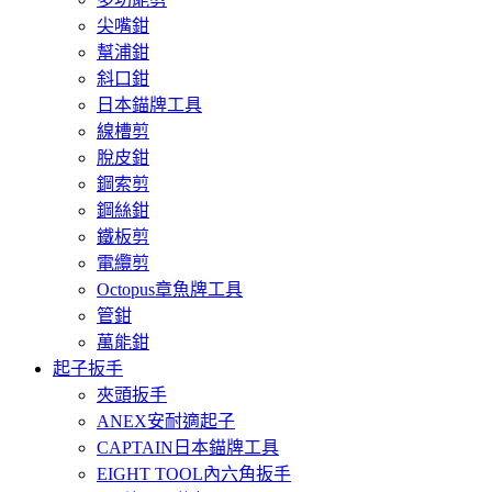
尖嘴鉗
幫浦鉗
斜口鉗
日本錨牌工具
線槽剪
脫皮鉗
鋼索剪
鋼絲鉗
鐵板剪
電纜剪
Octopus章魚牌工具
管鉗
萬能鉗
起子扳手
夾頭扳手
ANEX安耐適起子
CAPTAIN日本錨牌工具
EIGHT TOOL內六角扳手