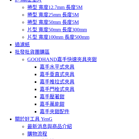
捲型 寬度12.7mm 長度5M
捲型 寬度25mm 長度5M
捲型 寬度50mm 長度5M
片型 寬度50mm 長度300mm
片型 寬度100mm 長度500mm
過濾紙
批發批貨團購區
GOODHAND嘉手快速夾具夾鉗
嘉手水平式夾具
嘉手垂直式夾具
嘉手推拉式夾具
嘉手門栓式夾具
嘉手壓著鉗
嘉手萬能鉗
嘉手夾鉗配件
關於好工具 YenG
最新消息與商品介紹
購物流程