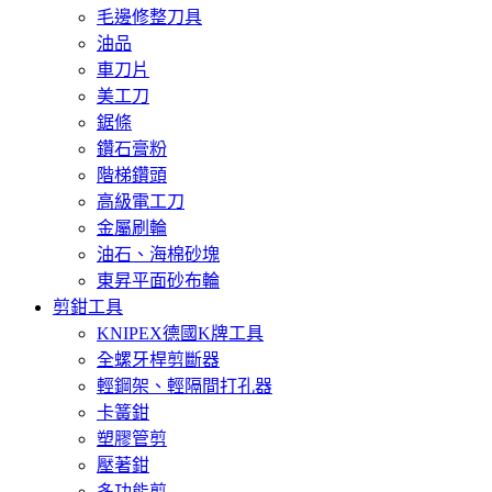
毛邊修整刀具
油品
車刀片
美工刀
鋸條
鑽石膏粉
階梯鑽頭
高級電工刀
金屬刷輪
油石、海棉砂塊
東昇平面砂布輪
剪鉗工具
KNIPEX德國K牌工具
全螺牙桿剪斷器
輕鋼架、輕隔間打孔器
卡簧鉗
塑膠管剪
壓著鉗
多功能剪