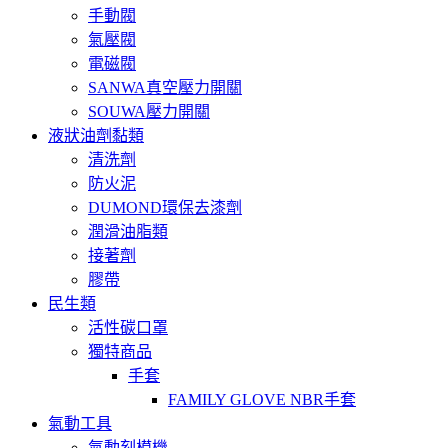
手動閥
氣壓閥
電磁閥
SANWA真空壓力開關
SOUWA壓力開關
液狀油劑黏類
清洗劑
防火泥
DUMOND環保去漆劑
潤滑油脂類
接著劑
膠帶
民生類
活性碳口罩
獨特商品
手套
FAMILY GLOVE NBR手套
氣動工具
氣動刻模機