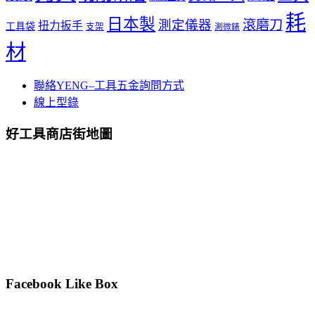
耗
日本製
測定儀器
滾磨刀
扭力扳手
工具袋
支架
測微錶
材
聯絡YENG–工具五金詢問方式
線上型錄
好工具商店街地圖
Facebook Like Box