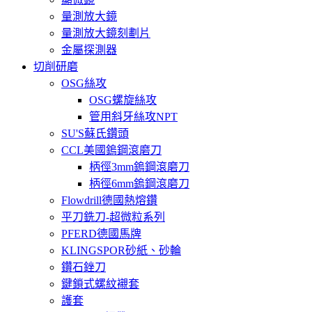
量測放大鏡
量測放大鏡刻劃片
金屬探測器
切削研磨
OSG絲攻
OSG螺旋絲攻
管用斜牙絲攻NPT
SU'S蘇氏鑽頭
CCL美國鎢鋼滾磨刀
柄徑3mm鎢鋼滾磨刀
柄徑6mm鎢鋼滾磨刀
Flowdrill德國熱熔鑽
平刀銑刀-超微粒系列
PFERD德國馬牌
KLINGSPOR砂紙、砂輪
鑽石銼刀
鍵鎖式螺紋襯套
護套