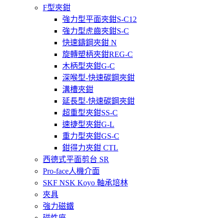
F型夾鉗
強力型平面夾鉗S-C12
強力型虎齒夾鉗S-C
快速鑄鋼夾鉗 N
旋轉塑柄夾鉗REG-C
木柄型夾鉗G-C
深喉型-快速碳鋼夾鉗
溝槽夾鉗
延長型-快速碳鋼夾鉗
超重型夾鉗SS-C
速捷型夾鉗G-L
重力型夾鉗GS-C
鉗得力夾鉗 CTL
西德式平面剪台 SR
Pro-face人機介面
SKF NSK Koyo 軸承培林
夾具
強力磁鐵
磁性座