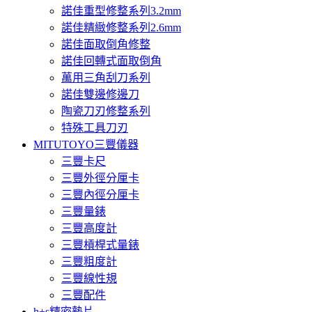
諾佳重型修整系列3.2mm
諾佳精緻修整系列2.6mm
諾佳面取倒角修整
諾佳回轉式面取倒角
萬用三角刮刀系列
諾佳雙邊修邊刀
陶瓷刀刃修整系列
特殊工具刀刃
MITUTOYO三豐儀器
三豐卡尺
三豐外徑分厘卡
三豐內徑分厘卡
三豐量錶
三豐高度計
三豐槓桿式量錶
三豐粗度計
三豐線性規
三豐配件
h+s精密墊片