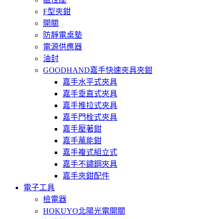
F型夾鉗
開關
防靜電桌墊
電源供應器
油封
GOODHAND嘉手快速夾具夾鉗
嘉手水平式夾具
嘉手垂直式夾具
嘉手推拉式夾具
嘉手門栓式夾具
嘉手壓著鉗
嘉手萬能鉗
嘉手複式組立式
嘉手不鏽鋼夾具
嘉手夾鉗配件
電子工具
檢電器
HOKUYO北陽光電開關