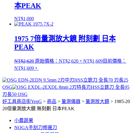
本PEAK
NT$
1,000
1975 7倍量測放大鏡 附刻劃 日本
PEAK
NT$
2,620
原始價格：NT$2,620。
NT$
1,609
目前價格：
NT$1,609。
EDN 9.5mm 2刃中刃HSS立銑刀 全長70 刃長25
OSG
EXDL 8mm 2刃特長刃HSS立銑刀 全長95
刃長50 OSG
好工具商店街YenG
>
商品
>
量測儀器
>
量測放大鏡
>
1985-20
20倍量測放大鏡 無刻劃 日本PEAK
小農蔬果
NOGA手刮刀修邊刀