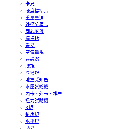
卡尺
硬度標準片
重量量測
外徑分厘卡
同心度儀
槓桿錶
卷尺
空氣量規
尋邊器
塊規
厚薄規
地震感知器
水壓試驗機
內卡、外卡、棋車
扭力試驗機
R規
斜度規
水平尺
貼尺