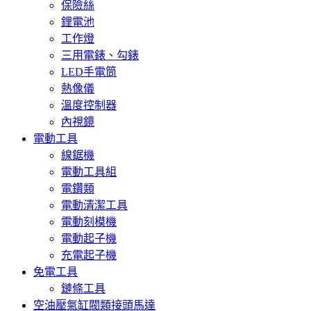
保險絲
鋰電池
工作燈
三用電錶、勾錶
LED手電筒
熱像儀
溫度控制器
內視鏡
電動工具
線鋸機
電動工具組
電鑽類
電動清潔工具
電動刻模機
電動起子機
充電起子機
免電工具
鏈條工具
空油壓氣缸閥類接頭馬達