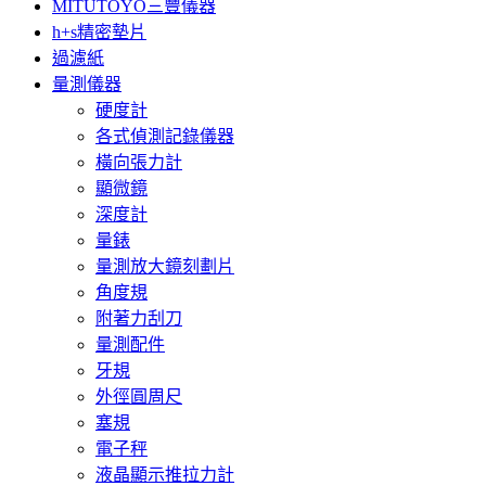
MITUTOYO三豐儀器
h+s精密墊片
過濾紙
量測儀器
硬度計
各式偵測記錄儀器
橫向張力計
顯微鏡
深度計
量錶
量測放大鏡刻劃片
角度規
附著力刮刀
量測配件
牙規
外徑圓周尺
塞規
電子秤
液晶顯示推拉力計