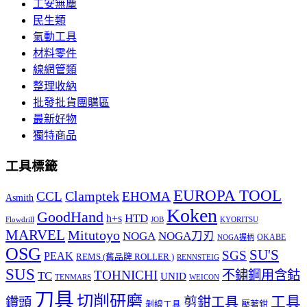
工安無塵
民生類
氣動工具
材料零件
線網管類
整理收納
批發批貨團購區
最新好物
獨特商品
工具標籤
EUROPA TOOL
Clamptek
CCL
EHOMA
Asmith
Koken
GoodHand
HTD
h+s
Flowdrill
KYORITSU
JOB
MARVEL
Mitutoyo
NOGA
NOGA刀刃
OKABE
NOGA握柄
OSG
SU'S
SGS
PEAK
REMS (舊品牌 ROLLER )
RENNSTEIG
SUS
TOHNICHI
不鏽鋼用含鈷
TC
UNID
TENMARS
WEICON
刀具
切削研磨
工具
剪鉗工具
鑽頭
壓著鉗
剝線工具