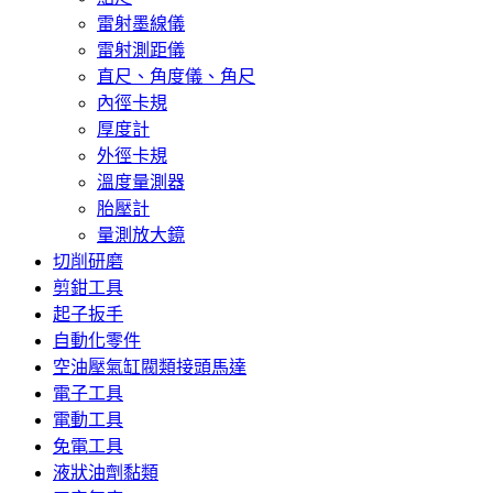
雷射墨線儀
雷射測距儀
直尺、角度儀、角尺
內徑卡規
厚度計
外徑卡規
溫度量測器
胎壓計
量測放大鏡
切削研磨
剪鉗工具
起子扳手
自動化零件
空油壓氣缸閥類接頭馬達
電子工具
電動工具
免電工具
液狀油劑黏類