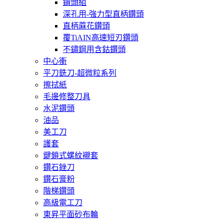
鑽頭組
深孔用-強力型直柄鑽頭
直柄蔴花鑽頭
覆TiAIN高速短刃鑽頭
不鏽鋼用含鈷鑽頭
中心衝
平刀銑刀-超微粒系列
擦拭紙
毛邊修整刀具
水泥鑽頭
油品
美工刀
護套
鍵鎖式螺紋襯套
鑽石銼刀
鑽石膏粉
階梯鑽頭
高級電工刀
東昇平面砂布輪