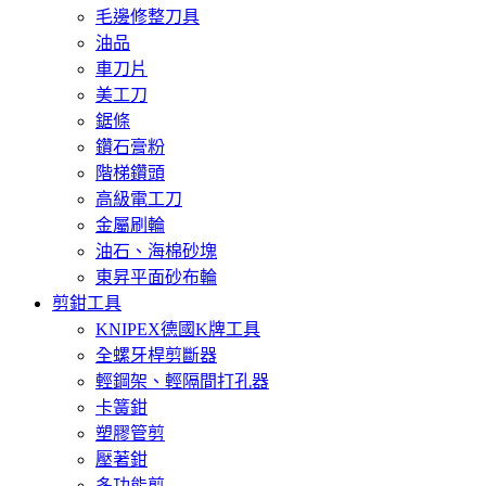
毛邊修整刀具
油品
車刀片
美工刀
鋸條
鑽石膏粉
階梯鑽頭
高級電工刀
金屬刷輪
油石、海棉砂塊
東昇平面砂布輪
剪鉗工具
KNIPEX德國K牌工具
全螺牙桿剪斷器
輕鋼架、輕隔間打孔器
卡簧鉗
塑膠管剪
壓著鉗
多功能剪