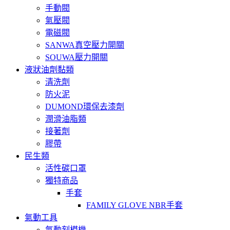
手動閥
氣壓閥
電磁閥
SANWA真空壓力開關
SOUWA壓力開關
液狀油劑黏類
清洗劑
防火泥
DUMOND環保去漆劑
潤滑油脂類
接著劑
膠帶
民生類
活性碳口罩
獨特商品
手套
FAMILY GLOVE NBR手套
氣動工具
氣動刻模機