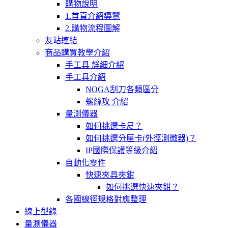
購物說明
1.首頁介紹導覽
2.購物流程圖解
友站連結
商品購買教學介紹
手工具 詳細介紹
手工具介紹
NOGA刮刀各類區分
螺絲攻 介紹
量測儀器
如何挑選卡尺？
如何挑選分厘卡(外徑測微器)？
IP國際保護等級介紹
自動化零件
快速夾具夾鉗
如何挑選快速夾鉗？
各國線徑規格對應整理
線上型錄
量測儀器