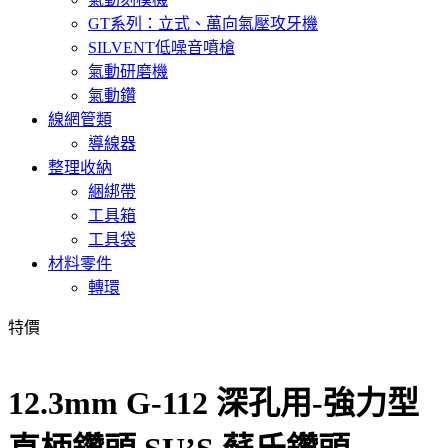
GT系列：立式、萬向氣壓攻牙機
SILVENT低噪音噴槍
氣動研磨機
氣動鑽
線網管類
導線器
整理收納
綑綁帶
工具箱
工具袋
材料零件
轉環
特價
12.3mm G-112 深孔用-強力型