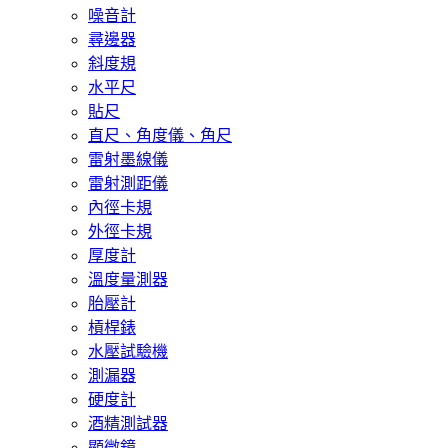
噪音計
尋邊器
斜度規
水平尺
貼尺
直尺、角度儀、角尺
雷射墨線儀
雷射測距儀
內徑卡規
外徑卡規
厚度計
溫度量測器
胎壓計
槓桿錶
水壓試驗機
測漏器
硬度計
酒精測試器
顯微鏡