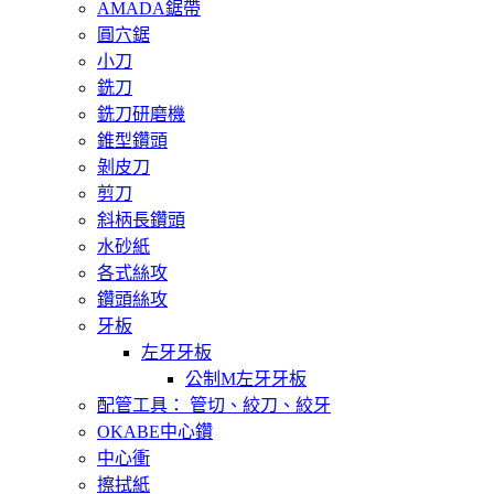
AMADA鋸帶
圓穴鋸
小刀
銑刀
銑刀研磨機
錐型鑽頭
剝皮刀
剪刀
斜柄長鑽頭
水砂紙
各式絲攻
鑽頭絲攻
牙板
左牙牙板
公制M左牙牙板
配管工具： 管切、絞刀、絞牙
OKABE中心鑽
中心衝
擦拭紙