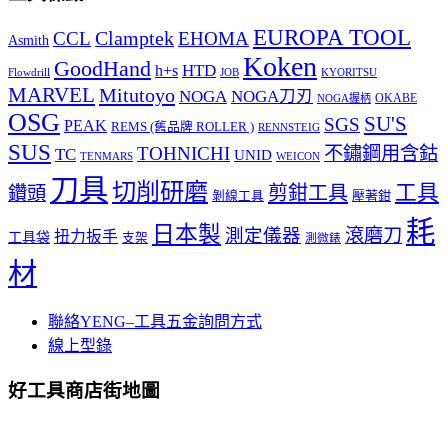
EUROPA TOOL
Clamptek
CCL
EHOMA
Asmith
Koken
GoodHand
HTD
h+s
Flowdrill
KYORITSU
JOB
MARVEL
Mitutoyo
NOGA
NOGA刀刃
OKABE
NOGA握柄
OSG
SU'S
SGS
PEAK
REMS (舊品牌 ROLLER )
RENNSTEIG
SUS
TOHNICHI
不鏽鋼用含鈷
TC
UNID
TENMARS
WEICON
刀具
切削研磨
工具
剪鉗工具
鑽頭
壓著鉗
剝線工具
耗
日本製
測定儀器
滾磨刀
扭力扳手
工具袋
支架
測微錶
材
聯絡YENG–工具五金詢問方式
線上型錄
好工具商店街地圖