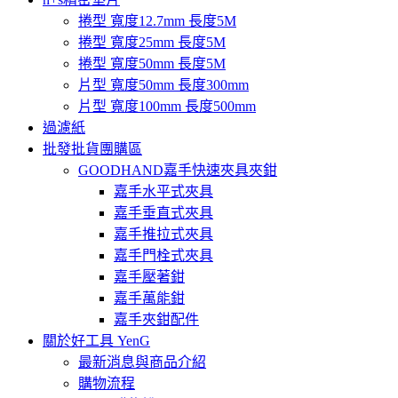
捲型 寬度12.7mm 長度5M
捲型 寬度25mm 長度5M
捲型 寬度50mm 長度5M
片型 寬度50mm 長度300mm
片型 寬度100mm 長度500mm
過濾紙
批發批貨團購區
GOODHAND嘉手快速夾具夾鉗
嘉手水平式夾具
嘉手垂直式夾具
嘉手推拉式夾具
嘉手門栓式夾具
嘉手壓著鉗
嘉手萬能鉗
嘉手夾鉗配件
關於好工具 YenG
最新消息與商品介紹
購物流程