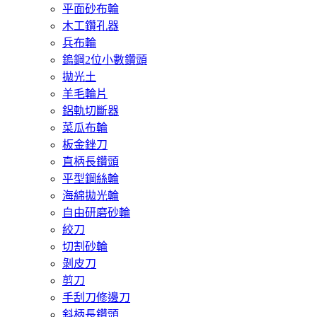
平面砂布輪
木工鑽孔器
兵布輪
鎢鋼2位小數鑽頭
拋光土
羊毛輪片
鋁軌切斷器
菜瓜布輪
板金銼刀
直柄長鑽頭
平型鋼絲輪
海綿拋光輪
自由研磨砂輪
絞刀
切割砂輪
剝皮刀
剪刀
手刮刀修邊刀
斜柄長鑽頭