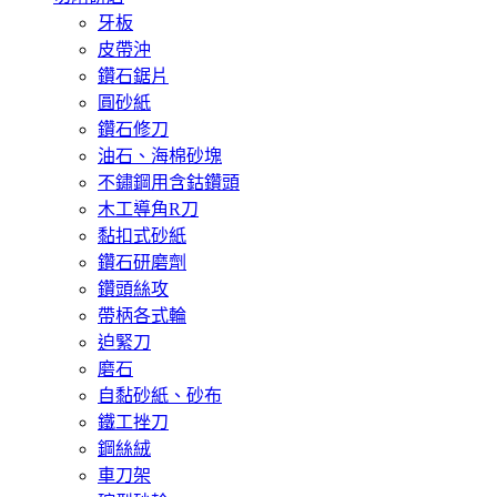
牙板
皮帶沖
鑽石鋸片
圓砂紙
鑽石修刀
油石、海棉砂塊
不鏽鋼用含鈷鑽頭
木工導角R刀
黏扣式砂紙
鑽石研磨劑
鑽頭絲攻
帶柄各式輪
迫緊刀
磨石
自黏砂紙、砂布
鐵工挫刀
鋼絲絨
車刀架