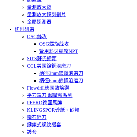
量測放大鏡
量測放大鏡刻劃片
金屬探測器
切削研磨
OSG絲攻
OSG螺旋絲攻
管用斜牙絲攻NPT
SU'S蘇氏鑽頭
CCL美國鎢鋼滾磨刀
柄徑3mm鎢鋼滾磨刀
柄徑6mm鎢鋼滾磨刀
Flowdrill德國熱熔鑽
平刀銑刀-超微粒系列
PFERD德國馬牌
KLINGSPOR砂紙、砂輪
鑽石銼刀
鍵鎖式螺紋襯套
護套