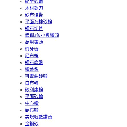
碗型砂輪
木材鋸刀
砂布環帶
平面海棉砂輪
鑽石切片
鎢鋼3位小數鑽頭
萬用鑽頭
倒牙器
尼布輪
鑽石磨盤
鑽兼鎖
可彎曲砂輪
白布輪
矽利康輪
平面砂輪
中心鑽
硬布輪
美規號數鑽頭
金鋼砂