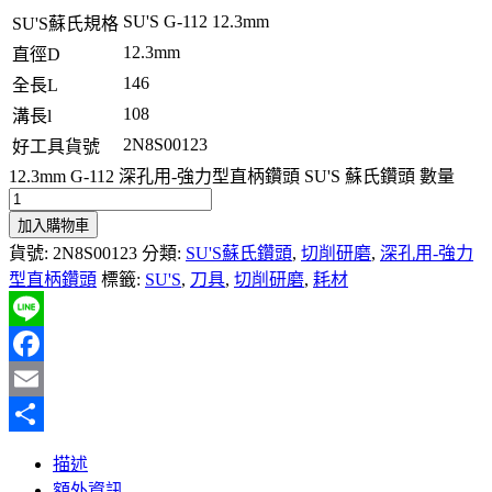
SU'S G-112 12.3mm
SU'S蘇氏規格
12.3mm
直徑D
146
全長L
108
溝長l
2N8S00123
好工具貨號
12.3mm G-112 深孔用-強力型直柄鑽頭 SU'S 蘇氏鑽頭 數量
加入購物車
貨號:
2N8S00123
分類:
SU'S蘇氏鑽頭
,
切削研磨
,
深孔用-強力
型直柄鑽頭
標籤:
SU'S
,
刀具
,
切削研磨
,
耗材
Line
Facebook
Email
分
描述
享
額外資訊