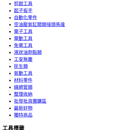
剪鉗工具
起子扳手
自動化零件
空油壓氣缸閥類接頭馬達
電子工具
電動工具
免電工具
液狀油劑黏類
工安無塵
民生類
氣動工具
材料零件
線網管類
整理收納
批發批貨團購區
最新好物
獨特商品
工具標籤