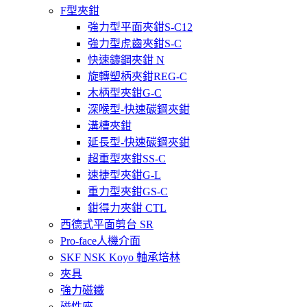
F型夾鉗
強力型平面夾鉗S-C12
強力型虎齒夾鉗S-C
快速鑄鋼夾鉗 N
旋轉塑柄夾鉗REG-C
木柄型夾鉗G-C
深喉型-快速碳鋼夾鉗
溝槽夾鉗
延長型-快速碳鋼夾鉗
超重型夾鉗SS-C
速捷型夾鉗G-L
重力型夾鉗GS-C
鉗得力夾鉗 CTL
西德式平面剪台 SR
Pro-face人機介面
SKF NSK Koyo 軸承培林
夾具
強力磁鐵
磁性座