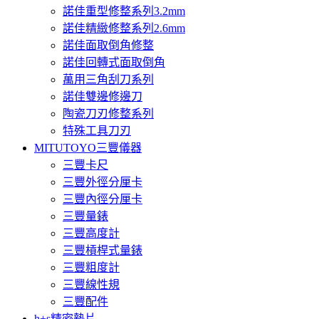
諾佳重型修整系列3.2mm
諾佳精緻修整系列2.6mm
諾佳面取倒角修整
諾佳回轉式面取倒角
萬用三角刮刀系列
諾佳雙邊修邊刀
陶瓷刀刃修整系列
特殊工具刀刃
MITUTOYO三豐儀器
三豐卡尺
三豐外徑分厘卡
三豐內徑分厘卡
三豐量錶
三豐高度計
三豐槓桿式量錶
三豐粗度計
三豐線性規
三豐配件
h+s精密墊片