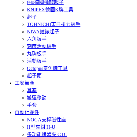
felo德國飛龍起子
KNIPEX德國K牌工具
起子
TOHNICHI東日扭力扳手
NIWA鐘錶起子
六角扳手
刻度活動板手
丸駒板手
活動板手
Octopus章魚牌工具
起子頭
工安無塵
耳塞
搬運移動
手套
自動化零件
NOGA支桿磁性座
H型夾鉗 H-U
多功能螃蟹夾 CTC