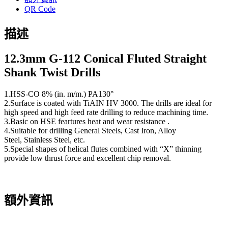
QR Code
描述
12.3
mm G-112 Conical Fluted Straight
Shank Twist Drills
1.HSS-CO 8% (in. m/m.) PA130°
2.Surface is coated with TiAIN HV 3000. The drills are ideal for
high speed and high feed rate drilling to reduce machining time.
3.Basic on HSE feartures heat and wear resistance .
4.Suitable for drilling General Steels, Cast Iron, Alloy
Steel, Stainless Steel, etc.
5.Special shapes of helical flutes combined with “X” thinning
provide low thrust force and excellent chip removal.
額外資訊