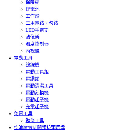
保險絲
鋰電池
工作燈
三用電錶、勾錶
LED手電筒
熱像儀
溫度控制器
內視鏡
電動工具
線鋸機
電動工具組
電鑽類
電動清潔工具
電動刻模機
電動起子機
充電起子機
免電工具
鏈條工具
空油壓氣缸閥類接頭馬達