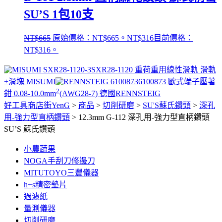
SU’S 1包10支
NT$
665
原始價格：NT$665。
NT$
316
目前價格：
NT$316。
SXR28-1120 重荷重用線性滑軌 滑軌
+滑塊 MISUMI
6100873 歐式端子壓著
2
鉗 0.08-10.0mm
(AWG28-7) 德國RENNSTEIG
好工具商店街YenG
>
商品
>
切削研磨
>
SU'S蘇氏鑽頭
>
深孔
用-強力型直柄鑽頭
>
12.3mm G-112 深孔用-強力型直柄鑽頭
SU’S 蘇氏鑽頭
小農蔬果
NOGA手刮刀修邊刀
MITUTOYO三豐儀器
h+s精密墊片
過濾紙
量測儀器
切削研磨