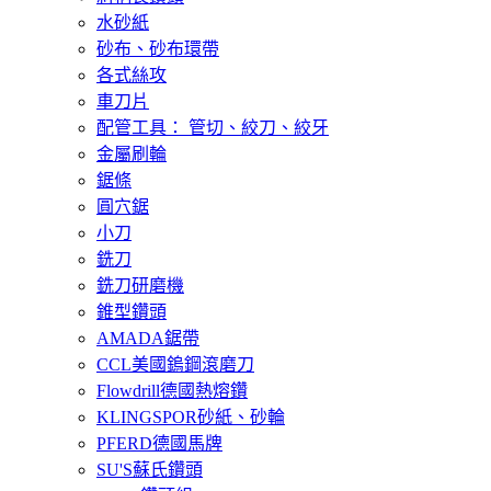
水砂紙
砂布、砂布環帶
各式絲攻
車刀片
配管工具： 管切、絞刀、絞牙
金屬刷輪
鋸條
圓穴鋸
小刀
銑刀
銑刀研磨機
錐型鑽頭
AMADA鋸帶
CCL美國鎢鋼滾磨刀
Flowdrill德國熱熔鑽
KLINGSPOR砂紙、砂輪
PFERD德國馬牌
SU'S蘇氏鑽頭