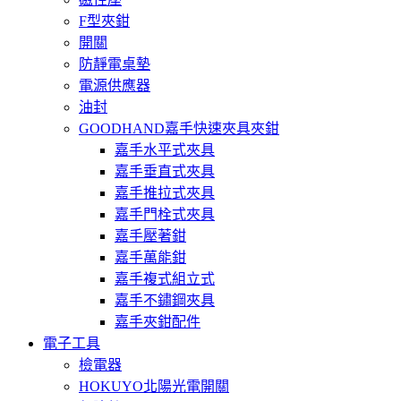
F型夾鉗
開關
防靜電桌墊
電源供應器
油封
GOODHAND嘉手快速夾具夾鉗
嘉手水平式夾具
嘉手垂直式夾具
嘉手推拉式夾具
嘉手門栓式夾具
嘉手壓著鉗
嘉手萬能鉗
嘉手複式組立式
嘉手不鏽鋼夾具
嘉手夾鉗配件
電子工具
檢電器
HOKUYO北陽光電開關