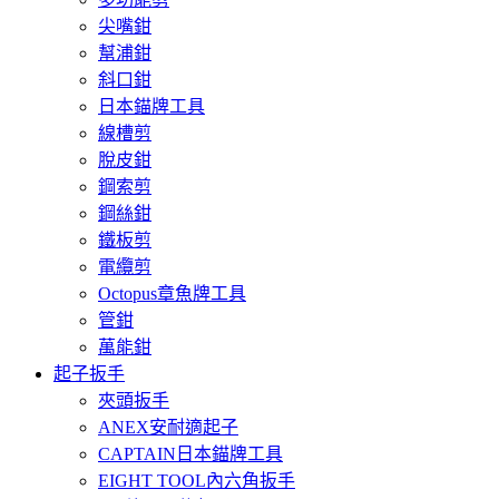
尖嘴鉗
幫浦鉗
斜口鉗
日本錨牌工具
線槽剪
脫皮鉗
鋼索剪
鋼絲鉗
鐵板剪
電纜剪
Octopus章魚牌工具
管鉗
萬能鉗
起子扳手
夾頭扳手
ANEX安耐適起子
CAPTAIN日本錨牌工具
EIGHT TOOL內六角扳手