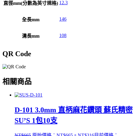
12.3
直徑mm(分數為英寸規格)
146
全長mm
108
溝長mm
QR Code
相關商品
D-101 3.0mm 直柄麻花鑽頭 蘇氏精密
SU’S 1包10支
NT$
665
原始價格：NT$665。
NT$
316
目前價格：