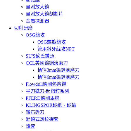
量測放大鏡
量測放大鏡刻劃片
金屬探測器
切削研磨
OSG絲攻
OSG螺旋絲攻
管用斜牙絲攻NPT
SU'S蘇氏鑽頭
CCL美國鎢鋼滾磨刀
柄徑3mm鎢鋼滾磨刀
柄徑6mm鎢鋼滾磨刀
Flowdrill德國熱熔鑽
平刀銑刀-超微粒系列
PFERD德國馬牌
KLINGSPOR砂紙、砂輪
鑽石銼刀
鍵鎖式螺紋襯套
護套