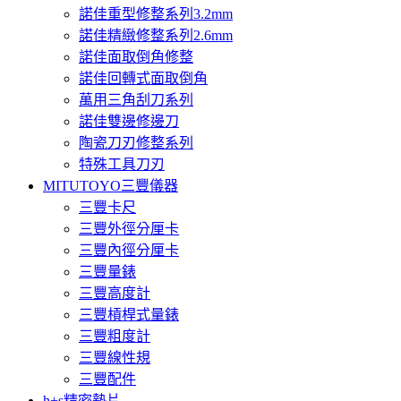
諾佳重型修整系列3.2mm
諾佳精緻修整系列2.6mm
諾佳面取倒角修整
諾佳回轉式面取倒角
萬用三角刮刀系列
諾佳雙邊修邊刀
陶瓷刀刃修整系列
特殊工具刀刃
MITUTOYO三豐儀器
三豐卡尺
三豐外徑分厘卡
三豐內徑分厘卡
三豐量錶
三豐高度計
三豐槓桿式量錶
三豐粗度計
三豐線性規
三豐配件
h+s精密墊片