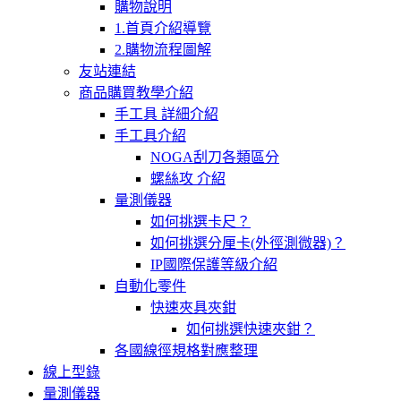
購物說明
1.首頁介紹導覽
2.購物流程圖解
友站連結
商品購買教學介紹
手工具 詳細介紹
手工具介紹
NOGA刮刀各類區分
螺絲攻 介紹
量測儀器
如何挑選卡尺？
如何挑選分厘卡(外徑測微器)？
IP國際保護等級介紹
自動化零件
快速夾具夾鉗
如何挑選快速夾鉗？
各國線徑規格對應整理
線上型錄
量測儀器