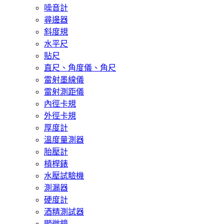
噪音計
尋邊器
斜度規
水平尺
貼尺
直尺、角度儀、角尺
雷射墨線儀
雷射測距儀
內徑卡規
外徑卡規
厚度計
溫度量測器
胎壓計
槓桿錶
水壓試驗機
測漏器
硬度計
酒精測試器
顯微鏡