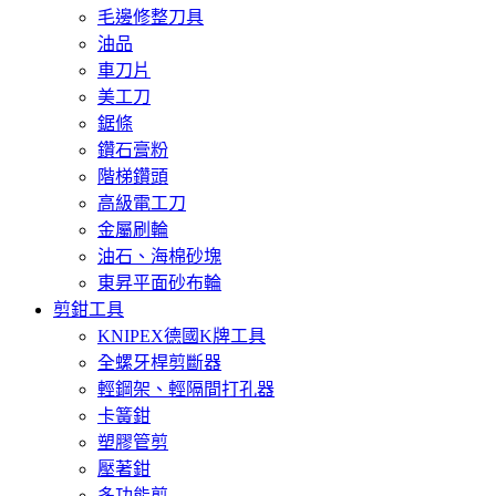
毛邊修整刀具
油品
車刀片
美工刀
鋸條
鑽石膏粉
階梯鑽頭
高級電工刀
金屬刷輪
油石、海棉砂塊
東昇平面砂布輪
剪鉗工具
KNIPEX德國K牌工具
全螺牙桿剪斷器
輕鋼架、輕隔間打孔器
卡簧鉗
塑膠管剪
壓著鉗
多功能剪