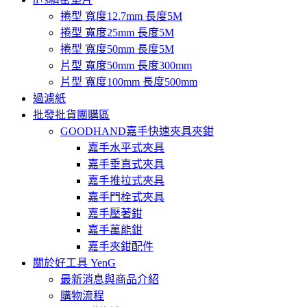
捲型 寬度12.7mm 長度5M
捲型 寬度25mm 長度5M
捲型 寬度50mm 長度5M
片型 寬度50mm 長度300mm
片型 寬度100mm 長度500mm
過濾紙
批發批貨團購區
GOODHAND嘉手快速夾具夾鉗
嘉手水平式夾具
嘉手垂直式夾具
嘉手推拉式夾具
嘉手門栓式夾具
嘉手壓著鉗
嘉手萬能鉗
嘉手夾鉗配件
關於好工具 YenG
最新消息與商品介紹
購物流程