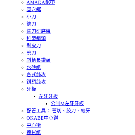
AMADA鋸帶
圓穴鋸
小刀
銑刀
銑刀研磨機
錐型鑽頭
剝皮刀
剪刀
斜柄長鑽頭
水砂紙
各式絲攻
鑽頭絲攻
牙板
左牙牙板
公制M左牙牙板
配管工具： 管切、絞刀、絞牙
OKABE中心鑽
中心衝
擦拭紙