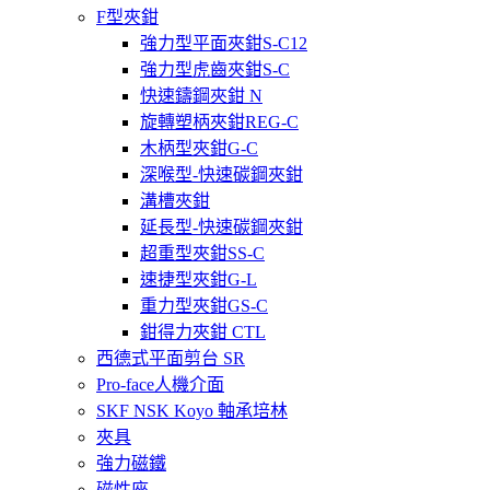
F型夾鉗
強力型平面夾鉗S-C12
強力型虎齒夾鉗S-C
快速鑄鋼夾鉗 N
旋轉塑柄夾鉗REG-C
木柄型夾鉗G-C
深喉型-快速碳鋼夾鉗
溝槽夾鉗
延長型-快速碳鋼夾鉗
超重型夾鉗SS-C
速捷型夾鉗G-L
重力型夾鉗GS-C
鉗得力夾鉗 CTL
西德式平面剪台 SR
Pro-face人機介面
SKF NSK Koyo 軸承培林
夾具
強力磁鐵
磁性座