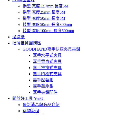
捲型 寬度12.7mm 長度5M
捲型 寬度25mm 長度5M
捲型 寬度50mm 長度5M
片型 寬度50mm 長度300mm
片型 寬度100mm 長度500mm
過濾紙
批發批貨團購區
GOODHAND嘉手快速夾具夾鉗
嘉手水平式夾具
嘉手垂直式夾具
嘉手推拉式夾具
嘉手門栓式夾具
嘉手壓著鉗
嘉手萬能鉗
嘉手夾鉗配件
關於好工具 YenG
最新消息與商品介紹
購物流程