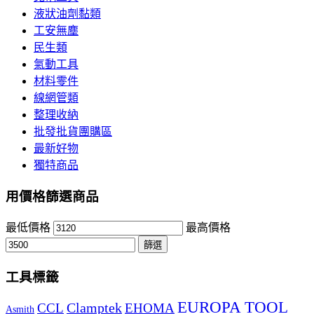
液狀油劑黏類
工安無塵
民生類
氣動工具
材料零件
線網管類
整理收納
批發批貨團購區
最新好物
獨特商品
用價格篩選商品
最低價格
最高價格
篩選
工具標籤
EUROPA TOOL
Clamptek
CCL
EHOMA
Asmith