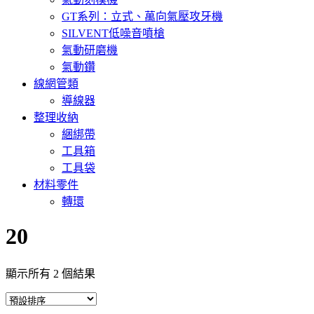
GT系列：立式、萬向氣壓攻牙機
SILVENT低噪音噴槍
氣動研磨機
氣動鑽
線網管類
導線器
整理收納
綑綁帶
工具箱
工具袋
材料零件
轉環
20
顯示所有 2 個結果