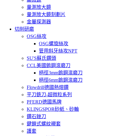
量測放大鏡
量測放大鏡刻劃片
金屬探測器
切削研磨
OSG絲攻
OSG螺旋絲攻
管用斜牙絲攻NPT
SU'S蘇氏鑽頭
CCL美國鎢鋼滾磨刀
柄徑3mm鎢鋼滾磨刀
柄徑6mm鎢鋼滾磨刀
Flowdrill德國熱熔鑽
平刀銑刀-超微粒系列
PFERD德國馬牌
KLINGSPOR砂紙、砂輪
鑽石銼刀
鍵鎖式螺紋襯套
護套