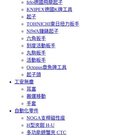
felo德國飛龍起子
KNIPEX德國K牌工具
起子
TOHNICHI東日扭力扳手
NIWA鐘錶起子
六角扳手
刻度活動板手
丸駒板手
活動板手
Octopus章魚牌工具
起子頭
工安無塵
耳塞
搬運移動
手套
自動化零件
NOGA支桿磁性座
H型夾鉗 H-U
多功能螃蟹夾 CTC