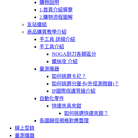
購物說明
1.首頁介紹導覽
2.購物流程圖解
友站連結
商品購買教學介紹
手工具 詳細介紹
手工具介紹
NOGA刮刀各類區分
螺絲攻 介紹
量測儀器
如何挑選卡尺？
如何挑選分厘卡(外徑測微器)？
IP國際保護等級介紹
自動化零件
快速夾具夾鉗
如何挑選快速夾鉗？
各國線徑規格對應整理
線上型錄
量測儀器