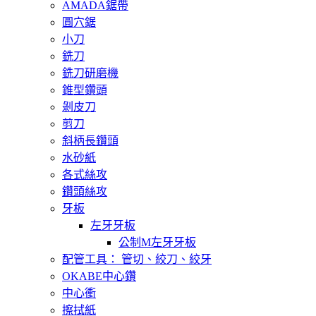
AMADA鋸帶
圓穴鋸
小刀
銑刀
銑刀研磨機
錐型鑽頭
剝皮刀
剪刀
斜柄長鑽頭
水砂紙
各式絲攻
鑽頭絲攻
牙板
左牙牙板
公制M左牙牙板
配管工具： 管切、絞刀、絞牙
OKABE中心鑽
中心衝
擦拭紙