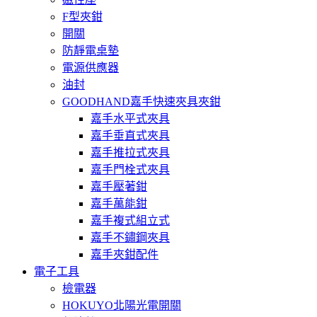
F型夾鉗
開關
防靜電桌墊
電源供應器
油封
GOODHAND嘉手快速夾具夾鉗
嘉手水平式夾具
嘉手垂直式夾具
嘉手推拉式夾具
嘉手門栓式夾具
嘉手壓著鉗
嘉手萬能鉗
嘉手複式組立式
嘉手不鏽鋼夾具
嘉手夾鉗配件
電子工具
檢電器
HOKUYO北陽光電開關