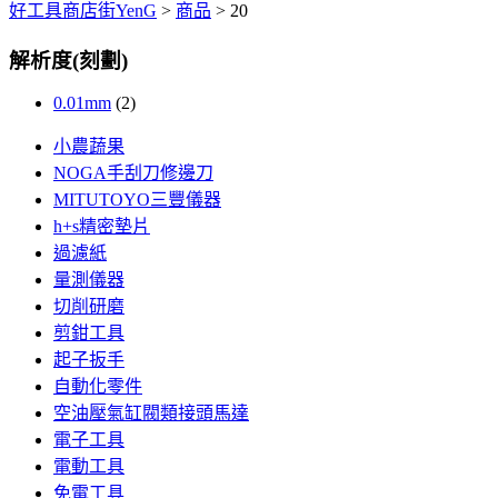
好工具商店街YenG
>
商品
>
20
解析度(刻劃)
0.01mm
(2)
小農蔬果
NOGA手刮刀修邊刀
MITUTOYO三豐儀器
h+s精密墊片
過濾紙
量測儀器
切削研磨
剪鉗工具
起子扳手
自動化零件
空油壓氣缸閥類接頭馬達
電子工具
電動工具
免電工具