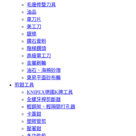
毛邊修整刀具
油品
車刀片
美工刀
鋸條
鑽石膏粉
階梯鑽頭
高級電工刀
金屬刷輪
油石、海棉砂塊
東昇平面砂布輪
剪鉗工具
KNIPEX德國K牌工具
全螺牙桿剪斷器
輕鋼架、輕隔間打孔器
卡簧鉗
塑膠管剪
壓著鉗
多功能剪