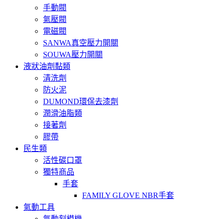
手動閥
氣壓閥
電磁閥
SANWA真空壓力開關
SOUWA壓力開關
液狀油劑黏類
清洗劑
防火泥
DUMOND環保去漆劑
潤滑油脂類
接著劑
膠帶
民生類
活性碳口罩
獨特商品
手套
FAMILY GLOVE NBR手套
氣動工具
氣動刻模機