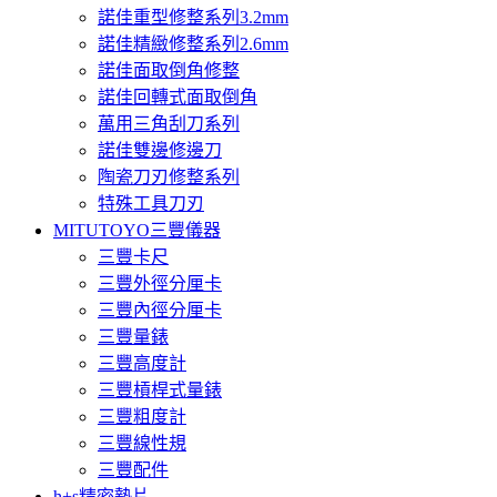
諾佳重型修整系列3.2mm
諾佳精緻修整系列2.6mm
諾佳面取倒角修整
諾佳回轉式面取倒角
萬用三角刮刀系列
諾佳雙邊修邊刀
陶瓷刀刃修整系列
特殊工具刀刃
MITUTOYO三豐儀器
三豐卡尺
三豐外徑分厘卡
三豐內徑分厘卡
三豐量錶
三豐高度計
三豐槓桿式量錶
三豐粗度計
三豐線性規
三豐配件
h+s精密墊片