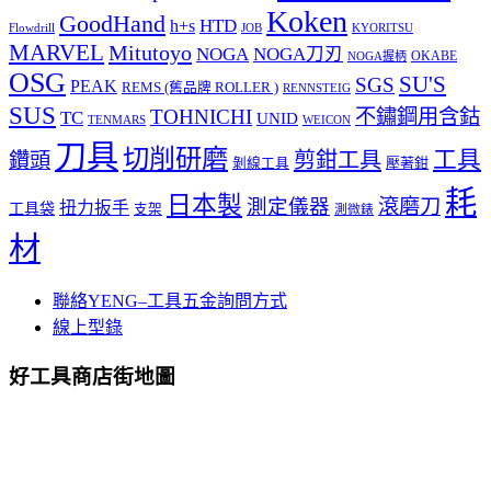
Koken
GoodHand
HTD
h+s
Flowdrill
KYORITSU
JOB
MARVEL
Mitutoyo
NOGA
NOGA刀刃
OKABE
NOGA握柄
OSG
SU'S
SGS
PEAK
REMS (舊品牌 ROLLER )
RENNSTEIG
SUS
TOHNICHI
不鏽鋼用含鈷
TC
UNID
TENMARS
WEICON
刀具
切削研磨
工具
剪鉗工具
鑽頭
壓著鉗
剝線工具
耗
日本製
測定儀器
滾磨刀
扭力扳手
工具袋
支架
測微錶
材
聯絡YENG–工具五金詢問方式
線上型錄
好工具商店街地圖