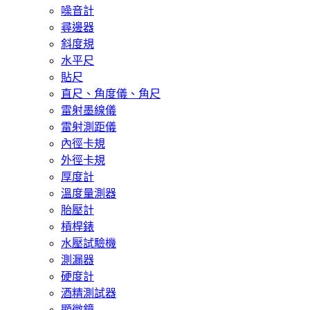
噪音計
尋邊器
斜度規
水平尺
貼尺
直尺、角度儀、角尺
雷射墨線儀
雷射測距儀
內徑卡規
外徑卡規
厚度計
溫度量測器
胎壓計
槓桿錶
水壓試驗機
測漏器
硬度計
酒精測試器
顯微鏡