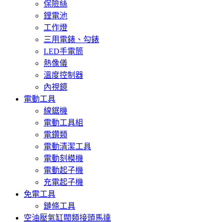
保險絲
鋰電池
工作燈
三用電錶、勾錶
LED手電筒
熱像儀
溫度控制器
內視鏡
電動工具
線鋸機
電動工具組
電鑽類
電動清潔工具
電動刻模機
電動起子機
充電起子機
免電工具
鏈條工具
空油壓氣缸閥類接頭馬達