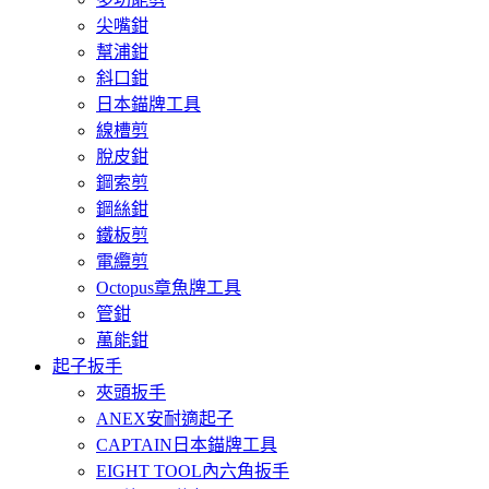
尖嘴鉗
幫浦鉗
斜口鉗
日本錨牌工具
線槽剪
脫皮鉗
鋼索剪
鋼絲鉗
鐵板剪
電纜剪
Octopus章魚牌工具
管鉗
萬能鉗
起子扳手
夾頭扳手
ANEX安耐適起子
CAPTAIN日本錨牌工具
EIGHT TOOL內六角扳手