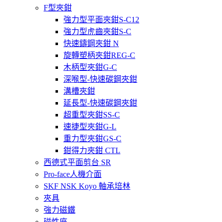
F型夾鉗
強力型平面夾鉗S-C12
強力型虎齒夾鉗S-C
快速鑄鋼夾鉗 N
旋轉塑柄夾鉗REG-C
木柄型夾鉗G-C
深喉型-快速碳鋼夾鉗
溝槽夾鉗
延長型-快速碳鋼夾鉗
超重型夾鉗SS-C
速捷型夾鉗G-L
重力型夾鉗GS-C
鉗得力夾鉗 CTL
西德式平面剪台 SR
Pro-face人機介面
SKF NSK Koyo 軸承培林
夾具
強力磁鐵
磁性座