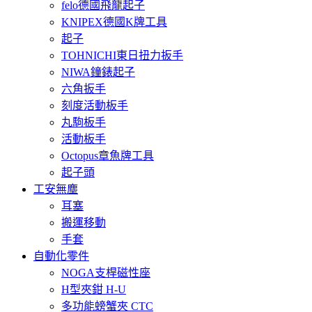
felo德國飛龍起子
KNIPEX德國K牌工具
起子
TOHNICHI東日扭力扳手
NIWA鐘錶起子
六角扳手
刻度活動板手
丸駒板手
活動板手
Octopus章魚牌工具
起子頭
工安無塵
耳塞
搬運移動
手套
自動化零件
NOGA支桿磁性座
H型夾鉗 H-U
多功能螃蟹夾 CTC