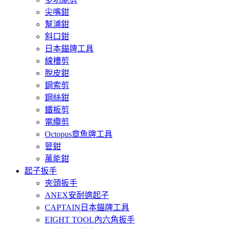
尖嘴鉗
幫浦鉗
斜口鉗
日本錨牌工具
線槽剪
脫皮鉗
鋼索剪
鋼絲鉗
鐵板剪
電纜剪
Octopus章魚牌工具
管鉗
萬能鉗
起子扳手
夾頭扳手
ANEX安耐適起子
CAPTAIN日本錨牌工具
EIGHT TOOL內六角扳手