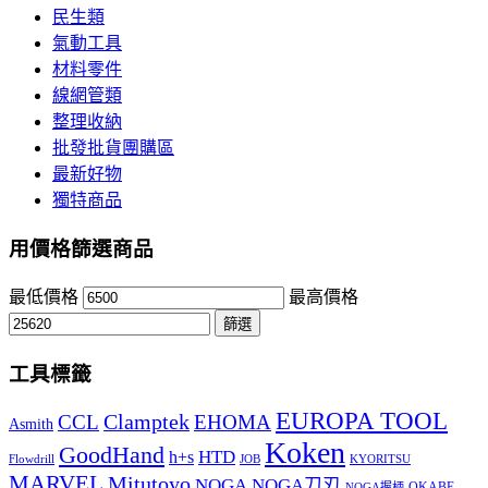
民生類
氣動工具
材料零件
線網管類
整理收納
批發批貨團購區
最新好物
獨特商品
用價格篩選商品
最低價格
最高價格
篩選
工具標籤
EUROPA TOOL
Clamptek
CCL
EHOMA
Asmith
Koken
GoodHand
HTD
h+s
Flowdrill
KYORITSU
JOB
MARVEL
Mitutoyo
NOGA
NOGA刀刃
OKABE
NOGA握柄