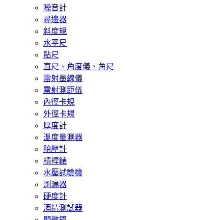
噪音計
尋邊器
斜度規
水平尺
貼尺
直尺、角度儀、角尺
雷射墨線儀
雷射測距儀
內徑卡規
外徑卡規
厚度計
溫度量測器
胎壓計
槓桿錶
水壓試驗機
測漏器
硬度計
酒精測試器
顯微鏡