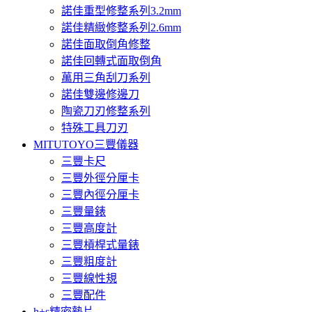
諾佳重型修整系列3.2mm
諾佳精緻修整系列2.6mm
諾佳面取倒角修整
諾佳回轉式面取倒角
萬用三角刮刀系列
諾佳雙邊修邊刀
陶瓷刀刃修整系列
特殊工具刀刃
MITUTOYO三豐儀器
三豐卡尺
三豐外徑分厘卡
三豐內徑分厘卡
三豐量錶
三豐高度計
三豐槓桿式量錶
三豐粗度計
三豐線性規
三豐配件
h+s精密墊片