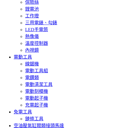
保險絲
鋰電池
工作燈
三用電錶、勾錶
LED手電筒
熱像儀
溫度控制器
內視鏡
電動工具
線鋸機
電動工具組
電鑽類
電動清潔工具
電動刻模機
電動起子機
充電起子機
免電工具
鏈條工具
空油壓氣缸閥類接頭馬達