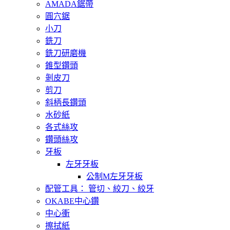
AMADA鋸帶
圓穴鋸
小刀
銑刀
銑刀研磨機
錐型鑽頭
剝皮刀
剪刀
斜柄長鑽頭
水砂紙
各式絲攻
鑽頭絲攻
牙板
左牙牙板
公制M左牙牙板
配管工具： 管切、絞刀、絞牙
OKABE中心鑽
中心衝
擦拭紙