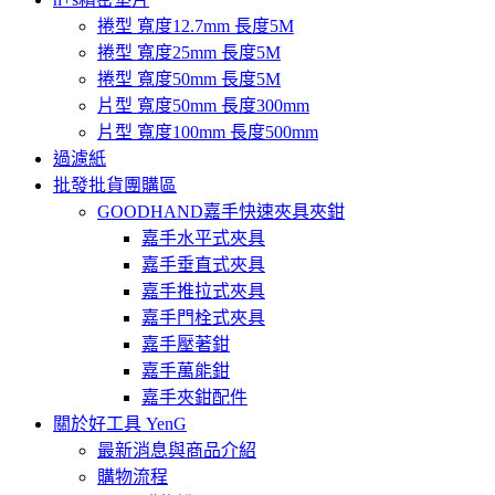
捲型 寬度12.7mm 長度5M
捲型 寬度25mm 長度5M
捲型 寬度50mm 長度5M
片型 寬度50mm 長度300mm
片型 寬度100mm 長度500mm
過濾紙
批發批貨團購區
GOODHAND嘉手快速夾具夾鉗
嘉手水平式夾具
嘉手垂直式夾具
嘉手推拉式夾具
嘉手門栓式夾具
嘉手壓著鉗
嘉手萬能鉗
嘉手夾鉗配件
關於好工具 YenG
最新消息與商品介紹
購物流程