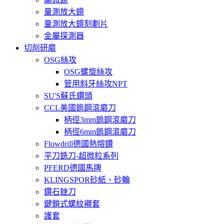
量測放大鏡
量測放大鏡刻劃片
金屬探測器
切削研磨
OSG絲攻
OSG螺旋絲攻
管用斜牙絲攻NPT
SU'S蘇氏鑽頭
CCL美國鎢鋼滾磨刀
柄徑3mm鎢鋼滾磨刀
柄徑6mm鎢鋼滾磨刀
Flowdrill德國熱熔鑽
平刀銑刀-超微粒系列
PFERD德國馬牌
KLINGSPOR砂紙、砂輪
鑽石銼刀
鍵鎖式螺紋襯套
護套