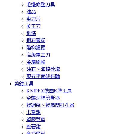
毛邊修整刀具
油品
車刀片
美工刀
鋸條
鑽石膏粉
階梯鑽頭
高級電工刀
金屬刷輪
油石、海棉砂塊
東昇平面砂布輪
剪鉗工具
KNIPEX德國K牌工具
全螺牙桿剪斷器
輕鋼架、輕隔間打孔器
卡簧鉗
塑膠管剪
壓著鉗
多功能剪