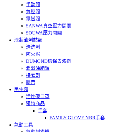
手動閥
氣壓閥
電磁閥
SANWA真空壓力開關
SOUWA壓力開關
液狀油劑黏類
清洗劑
防火泥
DUMOND環保去漆劑
潤滑油脂類
接著劑
膠帶
民生類
活性碳口罩
獨特商品
手套
FAMILY GLOVE NBR手套
氣動工具
氣動刻模機