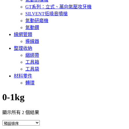
GT系列：立式、萬向氣壓攻牙機
SILVENT低噪音噴槍
氣動研磨機
氣動鑽
線網管類
導線器
整理收納
綑綁帶
工具箱
工具袋
材料零件
轉環
0-1kg
顯示所有 2 個結果