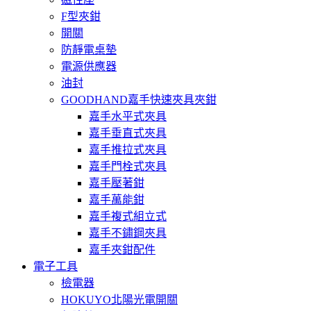
F型夾鉗
開關
防靜電桌墊
電源供應器
油封
GOODHAND嘉手快速夾具夾鉗
嘉手水平式夾具
嘉手垂直式夾具
嘉手推拉式夾具
嘉手門栓式夾具
嘉手壓著鉗
嘉手萬能鉗
嘉手複式組立式
嘉手不鏽鋼夾具
嘉手夾鉗配件
電子工具
檢電器
HOKUYO北陽光電開關