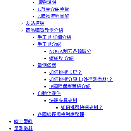
購物說明
1.首頁介紹導覽
2.購物流程圖解
友站連結
商品購買教學介紹
手工具 詳細介紹
手工具介紹
NOGA刮刀各類區分
螺絲攻 介紹
量測儀器
如何挑選卡尺？
如何挑選分厘卡(外徑測微器)？
IP國際保護等級介紹
自動化零件
快速夾具夾鉗
如何挑選快速夾鉗？
各國線徑規格對應整理
線上型錄
量測儀器