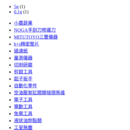
5g
(1)
0.1g
(1)
小農蔬果
NOGA手刮刀修邊刀
MITUTOYO三豐儀器
h+s精密墊片
過濾紙
量測儀器
切削研磨
剪鉗工具
起子扳手
自動化零件
空油壓氣缸閥類接頭馬達
電子工具
電動工具
免電工具
液狀油劑黏類
工安無塵