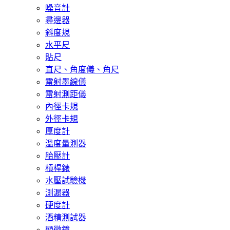
噪音計
尋邊器
斜度規
水平尺
貼尺
直尺、角度儀、角尺
雷射墨線儀
雷射測距儀
內徑卡規
外徑卡規
厚度計
溫度量測器
胎壓計
槓桿錶
水壓試驗機
測漏器
硬度計
酒精測試器
顯微鏡