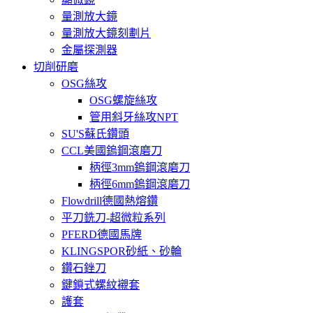
量測放大鏡
量測放大鏡刻劃片
金屬探測器
切削研磨
OSG絲攻
OSG螺旋絲攻
管用斜牙絲攻NPT
SU'S蘇氏鑽頭
CCL美國鎢鋼滾磨刀
柄徑3mm鎢鋼滾磨刀
柄徑6mm鎢鋼滾磨刀
Flowdrill德國熱熔鑽
平刀銑刀-超微粒系列
PFERD德國馬牌
KLINGSPOR砂紙、砂輪
鑽石銼刀
鍵鎖式螺紋襯套
護套