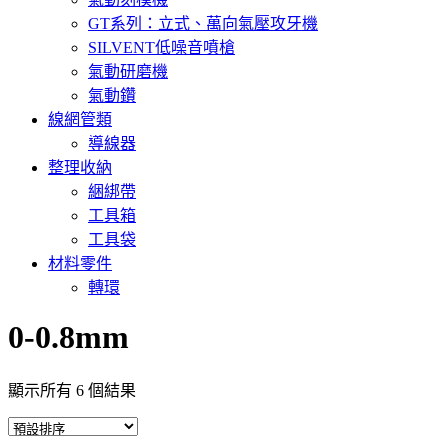
GT系列：立式、萬向氣壓攻牙機
SILVENT低噪音噴槍
氣動研磨機
氣動鑽
線網管類
導線器
整理收納
綑綁帶
工具箱
工具袋
材料零件
轉環
0-0.8mm
顯示所有 6 個結果