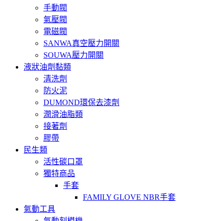
手動閥
氣壓閥
電磁閥
SANWA真空壓力開關
SOUWA壓力開關
液狀油劑黏類
清洗劑
防火泥
DUMOND環保去漆劑
潤滑油脂類
接著劑
膠帶
民生類
活性碳口罩
獨特商品
手套
FAMILY GLOVE NBR手套
氣動工具
氣動刻模機