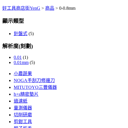
好工具商店街YenG
>
商品
>
0-0.8mm
顯示類型
針盤式
(5)
解析度(刻劃)
0.01
(1)
0.01mm
(5)
小農蔬果
NOGA手刮刀修邊刀
MITUTOYO三豐儀器
h+s精密墊片
過濾紙
量測儀器
切削研磨
剪鉗工具