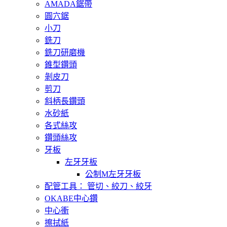
AMADA鋸帶
圓穴鋸
小刀
銑刀
銑刀研磨機
錐型鑽頭
剝皮刀
剪刀
斜柄長鑽頭
水砂紙
各式絲攻
鑽頭絲攻
牙板
左牙牙板
公制M左牙牙板
配管工具： 管切、絞刀、絞牙
OKABE中心鑽
中心衝
擦拭紙