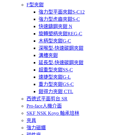
F型夾鉗
強力型平面夾鉗S-C12
強力型虎齒夾鉗S-C
快速鑄鋼夾鉗 N
旋轉塑柄夾鉗REG-C
木柄型夾鉗G-C
深喉型-快速碳鋼夾鉗
溝槽夾鉗
延長型-快速碳鋼夾鉗
超重型夾鉗SS-C
速捷型夾鉗G-L
重力型夾鉗GS-C
鉗得力夾鉗 CTL
西德式平面剪台 SR
Pro-face人機介面
SKF NSK Koyo 軸承培林
夾具
強力磁鐵
磁性座