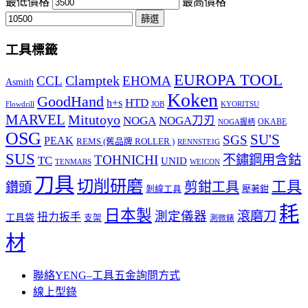
最低價格
最高價格
篩選
工具標籤
EUROPA TOOL
Clamptek
CCL
EHOMA
Asmith
Koken
GoodHand
HTD
h+s
Flowdrill
KYORITSU
JOB
MARVEL
Mitutoyo
NOGA
NOGA刀刃
OKABE
NOGA握柄
OSG
SU'S
SGS
PEAK
REMS (舊品牌 ROLLER )
RENNSTEIG
SUS
TOHNICHI
不鏽鋼用含鈷
TC
UNID
TENMARS
WEICON
刀具
切削研磨
工具
剪鉗工具
鑽頭
壓著鉗
剝線工具
耗
日本製
測定儀器
滾磨刀
扭力扳手
工具袋
支架
測微錶
材
聯絡YENG–工具五金詢問方式
線上型錄