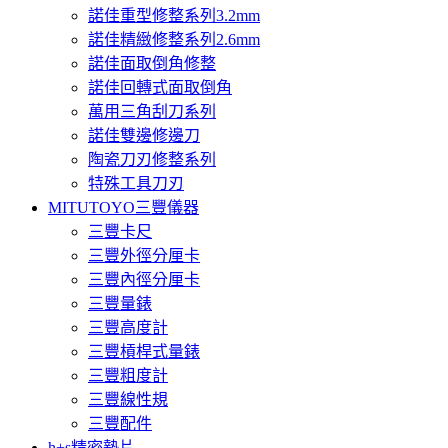
諾佳重型修整系列3.2mm
諾佳精緻修整系列2.6mm
諾佳面取倒角修整
諾佳回轉式面取倒角
萬用三角刮刀系列
諾佳雙邊修邊刀
陶瓷刀刃修整系列
特殊工具刀刃
MITUTOYO三豐儀器
三豐卡尺
三豐外徑分厘卡
三豐內徑分厘卡
三豐量錶
三豐高度計
三豐槓桿式量錶
三豐粗度計
三豐線性規
三豐配件
h+s精密墊片