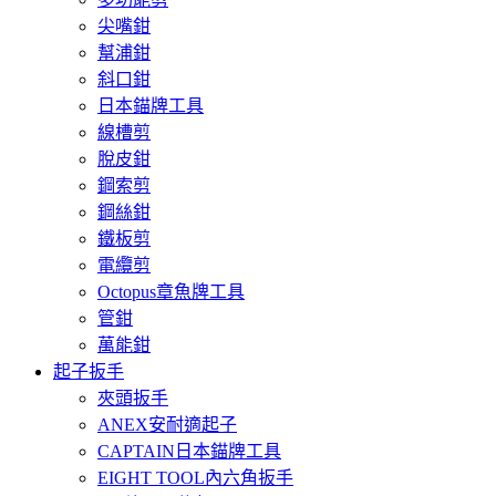
尖嘴鉗
幫浦鉗
斜口鉗
日本錨牌工具
線槽剪
脫皮鉗
鋼索剪
鋼絲鉗
鐵板剪
電纜剪
Octopus章魚牌工具
管鉗
萬能鉗
起子扳手
夾頭扳手
ANEX安耐適起子
CAPTAIN日本錨牌工具
EIGHT TOOL內六角扳手