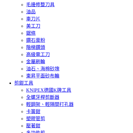
毛邊修整刀具
油品
車刀片
美工刀
鋸條
鑽石膏粉
階梯鑽頭
高級電工刀
金屬刷輪
油石、海棉砂塊
東昇平面砂布輪
剪鉗工具
KNIPEX德國K牌工具
全螺牙桿剪斷器
輕鋼架、輕隔間打孔器
卡簧鉗
塑膠管剪
壓著鉗
多功能剪