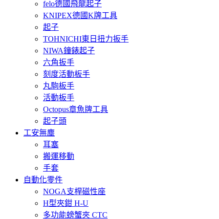
felo德國飛龍起子
KNIPEX德國K牌工具
起子
TOHNICHI東日扭力扳手
NIWA鐘錶起子
六角扳手
刻度活動板手
丸駒板手
活動板手
Octopus章魚牌工具
起子頭
工安無塵
耳塞
搬運移動
手套
自動化零件
NOGA支桿磁性座
H型夾鉗 H-U
多功能螃蟹夾 CTC