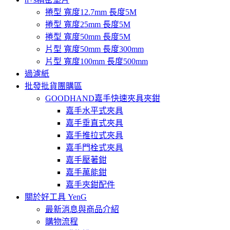
捲型 寬度12.7mm 長度5M
捲型 寬度25mm 長度5M
捲型 寬度50mm 長度5M
片型 寬度50mm 長度300mm
片型 寬度100mm 長度500mm
過濾紙
批發批貨團購區
GOODHAND嘉手快速夾具夾鉗
嘉手水平式夾具
嘉手垂直式夾具
嘉手推拉式夾具
嘉手門栓式夾具
嘉手壓著鉗
嘉手萬能鉗
嘉手夾鉗配件
關於好工具 YenG
最新消息與商品介紹
購物流程