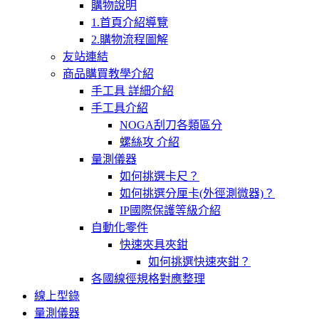
購物說明
1.首頁介紹導覽
2.購物流程圖解
友站連結
商品購買教學介紹
手工具 詳細介紹
手工具介紹
NOGA刮刀各類區分
螺絲攻 介紹
量測儀器
如何挑選卡尺？
如何挑選分厘卡(外徑測微器)？
IP國際保護等級介紹
自動化零件
快速夾具夾鉗
如何挑選快速夾鉗？
各國線徑規格對應整理
線上型錄
量測儀器