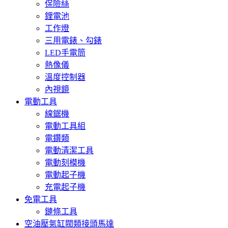
保險絲
鋰電池
工作燈
三用電錶、勾錶
LED手電筒
熱像儀
溫度控制器
內視鏡
電動工具
線鋸機
電動工具組
電鑽類
電動清潔工具
電動刻模機
電動起子機
充電起子機
免電工具
鏈條工具
空油壓氣缸閥類接頭馬達