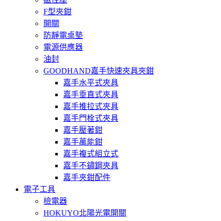
F型夾鉗
開關
防靜電桌墊
電源供應器
油封
GOODHAND嘉手快速夾具夾鉗
嘉手水平式夾具
嘉手垂直式夾具
嘉手推拉式夾具
嘉手門栓式夾具
嘉手壓著鉗
嘉手萬能鉗
嘉手複式組立式
嘉手不鏽鋼夾具
嘉手夾鉗配件
電子工具
檢電器
HOKUYO北陽光電開關