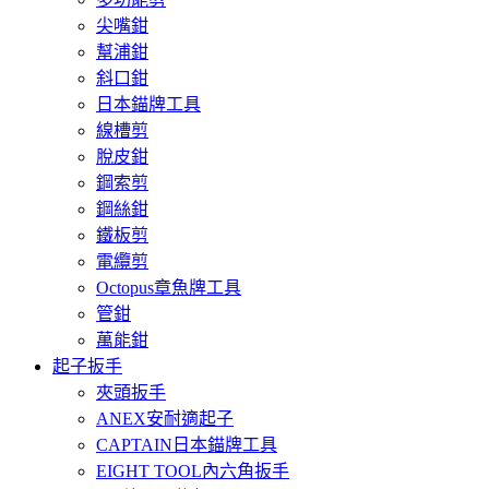
尖嘴鉗
幫浦鉗
斜口鉗
日本錨牌工具
線槽剪
脫皮鉗
鋼索剪
鋼絲鉗
鐵板剪
電纜剪
Octopus章魚牌工具
管鉗
萬能鉗
起子扳手
夾頭扳手
ANEX安耐適起子
CAPTAIN日本錨牌工具
EIGHT TOOL內六角扳手