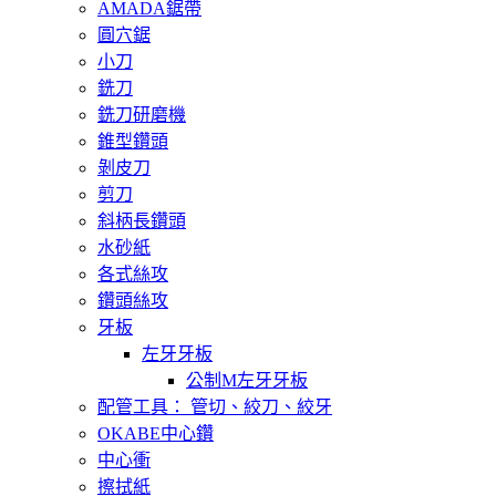
AMADA鋸帶
圓穴鋸
小刀
銑刀
銑刀研磨機
錐型鑽頭
剝皮刀
剪刀
斜柄長鑽頭
水砂紙
各式絲攻
鑽頭絲攻
牙板
左牙牙板
公制M左牙牙板
配管工具： 管切、絞刀、絞牙
OKABE中心鑽
中心衝
擦拭紙