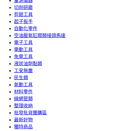
量測儀器
切削研磨
剪鉗工具
起子扳手
自動化零件
空油壓氣缸閥類接頭馬達
電子工具
電動工具
免電工具
液狀油劑黏類
工安無塵
民生類
氣動工具
材料零件
線網管類
整理收納
批發批貨團購區
最新好物
獨特商品