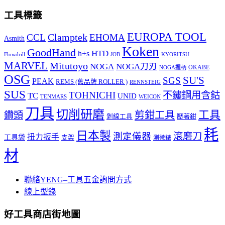
工具標籤
EUROPA TOOL
Clamptek
CCL
EHOMA
Asmith
Koken
GoodHand
HTD
h+s
Flowdrill
KYORITSU
JOB
MARVEL
Mitutoyo
NOGA
NOGA刀刃
OKABE
NOGA握柄
OSG
SU'S
SGS
PEAK
REMS (舊品牌 ROLLER )
RENNSTEIG
SUS
TOHNICHI
不鏽鋼用含鈷
TC
UNID
TENMARS
WEICON
刀具
切削研磨
工具
剪鉗工具
鑽頭
壓著鉗
剝線工具
耗
日本製
測定儀器
滾磨刀
扭力扳手
工具袋
支架
測微錶
材
聯絡YENG–工具五金詢問方式
線上型錄
好工具商店街地圖