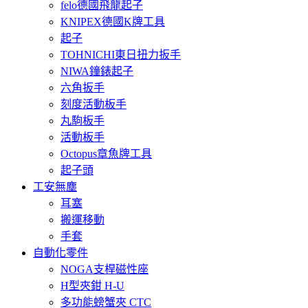
felo德國飛龍起子
KNIPEX德國K牌工具
起子
TOHNICHI東日扭力扳手
NIWA鐘錶起子
六角扳手
刻度活動板手
丸駒板手
活動板手
Octopus章魚牌工具
起子頭
工安無塵
耳塞
搬運移動
手套
自動化零件
NOGA支桿磁性座
H型夾鉗 H-U
多功能螃蟹夾 CTC