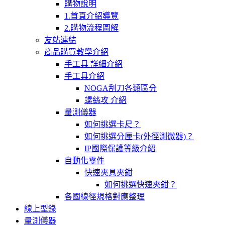
購物說明
1.首頁介紹導覽
2.購物流程圖解
友站連結
商品購買教學介紹
手工具 詳細介紹
手工具介紹
NOGA刮刀各類區分
螺絲攻 介紹
量測儀器
如何挑選卡尺？
如何挑選分厘卡(外徑測微器)？
IP國際保護等級介紹
自動化零件
快速夾具夾鉗
如何挑選快速夾鉗？
各國線徑規格對應整理
線上型錄
量測儀器