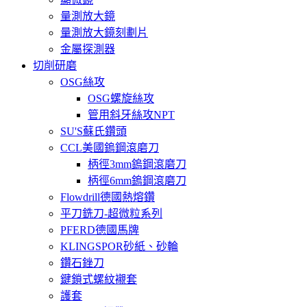
量測放大鏡
量測放大鏡刻劃片
金屬探測器
切削研磨
OSG絲攻
OSG螺旋絲攻
管用斜牙絲攻NPT
SU'S蘇氏鑽頭
CCL美國鎢鋼滾磨刀
柄徑3mm鎢鋼滾磨刀
柄徑6mm鎢鋼滾磨刀
Flowdrill德國熱熔鑽
平刀銑刀-超微粒系列
PFERD德國馬牌
KLINGSPOR砂紙、砂輪
鑽石銼刀
鍵鎖式螺紋襯套
護套