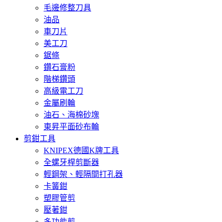
毛邊修整刀具
油品
車刀片
美工刀
鋸條
鑽石膏粉
階梯鑽頭
高級電工刀
金屬刷輪
油石、海棉砂塊
東昇平面砂布輪
剪鉗工具
KNIPEX德國K牌工具
全螺牙桿剪斷器
輕鋼架、輕隔間打孔器
卡簧鉗
塑膠管剪
壓著鉗
多功能剪