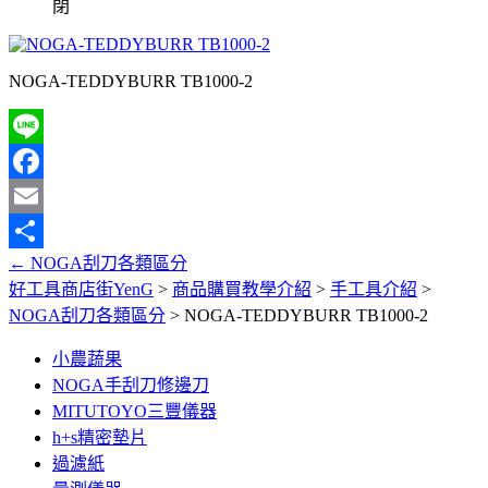
閉
NOGA-TEDDYBURR TB1000-2
Line
Facebook
Email
←
NOGA刮刀各類區分
分
好工具商店街YenG
>
商品購買教學介紹
>
手工具介紹
>
享
NOGA刮刀各類區分
>
NOGA-TEDDYBURR TB1000-2
小農蔬果
NOGA手刮刀修邊刀
MITUTOYO三豐儀器
h+s精密墊片
過濾紙