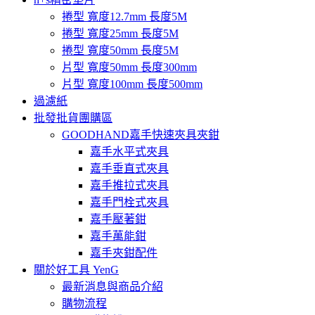
捲型 寬度12.7mm 長度5M
捲型 寬度25mm 長度5M
捲型 寬度50mm 長度5M
片型 寬度50mm 長度300mm
片型 寬度100mm 長度500mm
過濾紙
批發批貨團購區
GOODHAND嘉手快速夾具夾鉗
嘉手水平式夾具
嘉手垂直式夾具
嘉手推拉式夾具
嘉手門栓式夾具
嘉手壓著鉗
嘉手萬能鉗
嘉手夾鉗配件
關於好工具 YenG
最新消息與商品介紹
購物流程