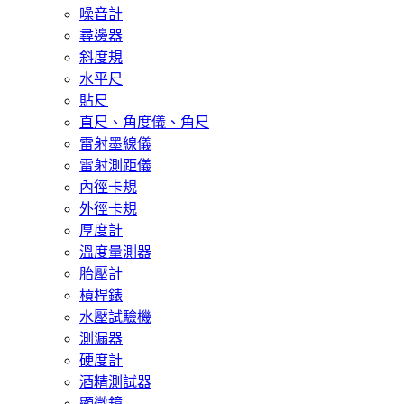
噪音計
尋邊器
斜度規
水平尺
貼尺
直尺、角度儀、角尺
雷射墨線儀
雷射測距儀
內徑卡規
外徑卡規
厚度計
溫度量測器
胎壓計
槓桿錶
水壓試驗機
測漏器
硬度計
酒精測試器
顯微鏡