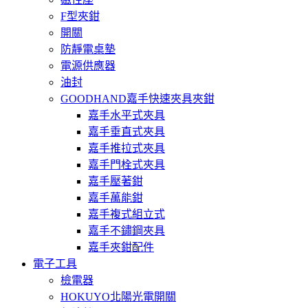
F型夾鉗
開關
防靜電桌墊
電源供應器
油封
GOODHAND嘉手快速夾具夾鉗
嘉手水平式夾具
嘉手垂直式夾具
嘉手推拉式夾具
嘉手門栓式夾具
嘉手壓著鉗
嘉手萬能鉗
嘉手複式組立式
嘉手不鏽鋼夾具
嘉手夾鉗配件
電子工具
檢電器
HOKUYO北陽光電開關