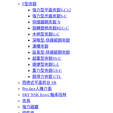
F型夾鉗
強力型平面夾鉗S-C12
強力型虎齒夾鉗S-C
快速鑄鋼夾鉗 N
旋轉塑柄夾鉗REG-C
木柄型夾鉗G-C
深喉型-快速碳鋼夾鉗
溝槽夾鉗
延長型-快速碳鋼夾鉗
超重型夾鉗SS-C
速捷型夾鉗G-L
重力型夾鉗GS-C
鉗得力夾鉗 CTL
西德式平面剪台 SR
Pro-face人機介面
SKF NSK Koyo 軸承培林
夾具
強力磁鐵
磁性座