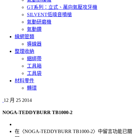
GT系列：立式、萬向氣壓攻牙機
SILVENT低噪音噴槍
氣動研磨機
氣動鑽
線網管類
導線器
整理收納
綑綁帶
工具箱
工具袋
材料零件
轉環
12 月
25
2014
NOGA-TEDDYBURR TB1000-2
在〈NOGA-TEDDYBURR TB1000-2〉中
留言功能已關