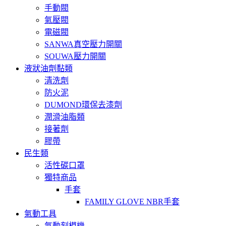
手動閥
氣壓閥
電磁閥
SANWA真空壓力開關
SOUWA壓力開關
液狀油劑黏類
清洗劑
防火泥
DUMOND環保去漆劑
潤滑油脂類
接著劑
膠帶
民生類
活性碳口罩
獨特商品
手套
FAMILY GLOVE NBR手套
氣動工具
氣動刻模機