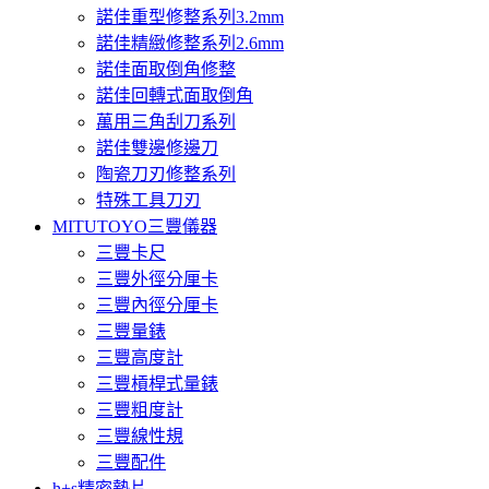
諾佳重型修整系列3.2mm
諾佳精緻修整系列2.6mm
諾佳面取倒角修整
諾佳回轉式面取倒角
萬用三角刮刀系列
諾佳雙邊修邊刀
陶瓷刀刃修整系列
特殊工具刀刃
MITUTOYO三豐儀器
三豐卡尺
三豐外徑分厘卡
三豐內徑分厘卡
三豐量錶
三豐高度計
三豐槓桿式量錶
三豐粗度計
三豐線性規
三豐配件
h+s精密墊片