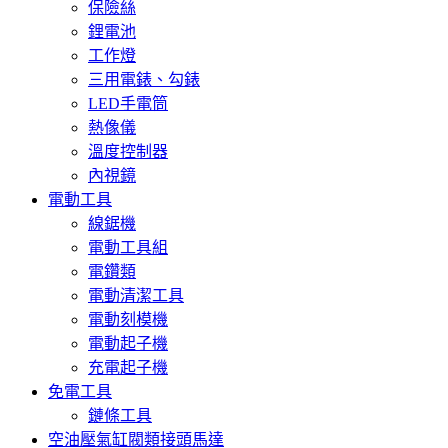
保險絲
鋰電池
工作燈
三用電錶、勾錶
LED手電筒
熱像儀
溫度控制器
內視鏡
電動工具
線鋸機
電動工具組
電鑽類
電動清潔工具
電動刻模機
電動起子機
充電起子機
免電工具
鏈條工具
空油壓氣缸閥類接頭馬達