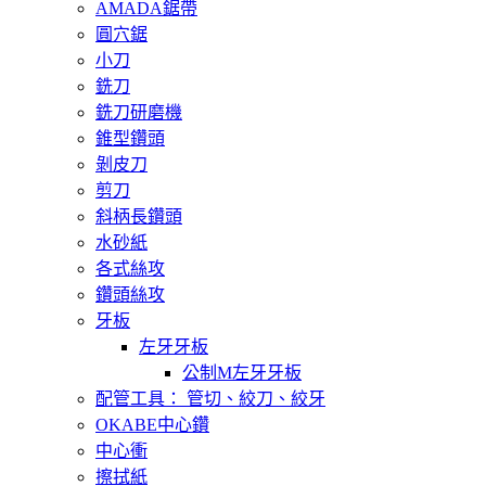
AMADA鋸帶
圓穴鋸
小刀
銑刀
銑刀研磨機
錐型鑽頭
剝皮刀
剪刀
斜柄長鑽頭
水砂紙
各式絲攻
鑽頭絲攻
牙板
左牙牙板
公制M左牙牙板
配管工具： 管切、絞刀、絞牙
OKABE中心鑽
中心衝
擦拭紙