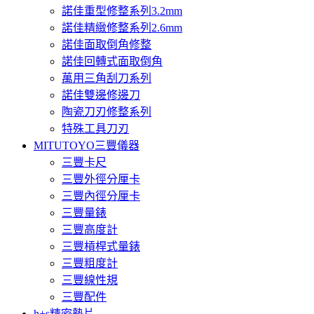
諾佳重型修整系列3.2mm
諾佳精緻修整系列2.6mm
諾佳面取倒角修整
諾佳回轉式面取倒角
萬用三角刮刀系列
諾佳雙邊修邊刀
陶瓷刀刃修整系列
特殊工具刀刃
MITUTOYO三豐儀器
三豐卡尺
三豐外徑分厘卡
三豐內徑分厘卡
三豐量錶
三豐高度計
三豐槓桿式量錶
三豐粗度計
三豐線性規
三豐配件
h+s精密墊片