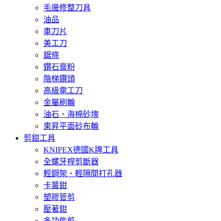
毛邊修整刀具
油品
車刀片
美工刀
鋸條
鑽石膏粉
階梯鑽頭
高級電工刀
金屬刷輪
油石、海棉砂塊
東昇平面砂布輪
剪鉗工具
KNIPEX德國K牌工具
全螺牙桿剪斷器
輕鋼架、輕隔間打孔器
卡簧鉗
塑膠管剪
壓著鉗
多功能剪