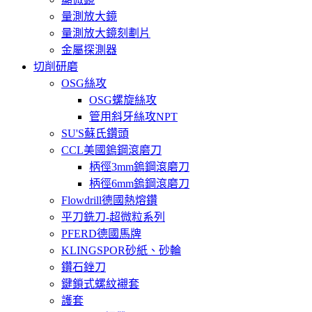
量測放大鏡
量測放大鏡刻劃片
金屬探測器
切削研磨
OSG絲攻
OSG螺旋絲攻
管用斜牙絲攻NPT
SU'S蘇氏鑽頭
CCL美國鎢鋼滾磨刀
柄徑3mm鎢鋼滾磨刀
柄徑6mm鎢鋼滾磨刀
Flowdrill德國熱熔鑽
平刀銑刀-超微粒系列
PFERD德國馬牌
KLINGSPOR砂紙、砂輪
鑽石銼刀
鍵鎖式螺紋襯套
護套