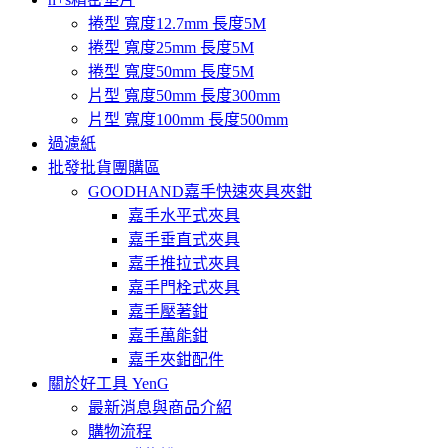
捲型 寬度12.7mm 長度5M
捲型 寬度25mm 長度5M
捲型 寬度50mm 長度5M
片型 寬度50mm 長度300mm
片型 寬度100mm 長度500mm
過濾紙
批發批貨團購區
GOODHAND嘉手快速夾具夾鉗
嘉手水平式夾具
嘉手垂直式夾具
嘉手推拉式夾具
嘉手門栓式夾具
嘉手壓著鉗
嘉手萬能鉗
嘉手夾鉗配件
關於好工具 YenG
最新消息與商品介紹
購物流程