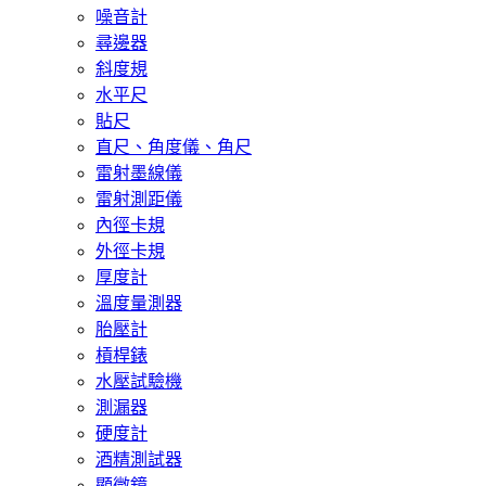
噪音計
尋邊器
斜度規
水平尺
貼尺
直尺、角度儀、角尺
雷射墨線儀
雷射測距儀
內徑卡規
外徑卡規
厚度計
溫度量測器
胎壓計
槓桿錶
水壓試驗機
測漏器
硬度計
酒精測試器
顯微鏡