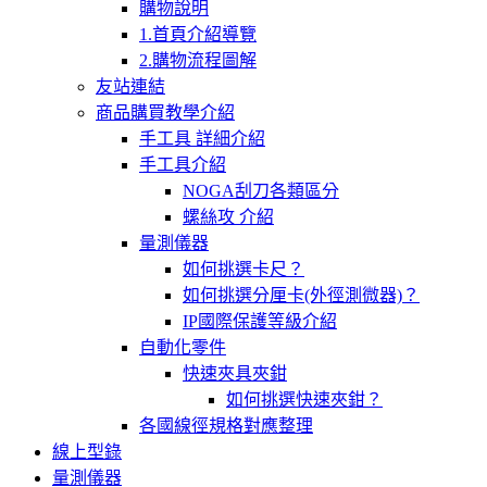
購物說明
1.首頁介紹導覽
2.購物流程圖解
友站連結
商品購買教學介紹
手工具 詳細介紹
手工具介紹
NOGA刮刀各類區分
螺絲攻 介紹
量測儀器
如何挑選卡尺？
如何挑選分厘卡(外徑測微器)？
IP國際保護等級介紹
自動化零件
快速夾具夾鉗
如何挑選快速夾鉗？
各國線徑規格對應整理
線上型錄
量測儀器