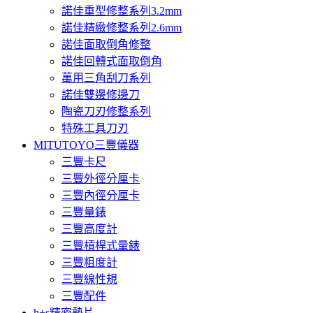
諾佳重型修整系列3.2mm
諾佳精緻修整系列2.6mm
諾佳面取倒角修整
諾佳回轉式面取倒角
萬用三角刮刀系列
諾佳雙邊修邊刀
陶瓷刀刃修整系列
特殊工具刀刃
MITUTOYO三豐儀器
三豐卡尺
三豐外徑分厘卡
三豐內徑分厘卡
三豐量錶
三豐高度計
三豐槓桿式量錶
三豐粗度計
三豐線性規
三豐配件
h+s精密墊片