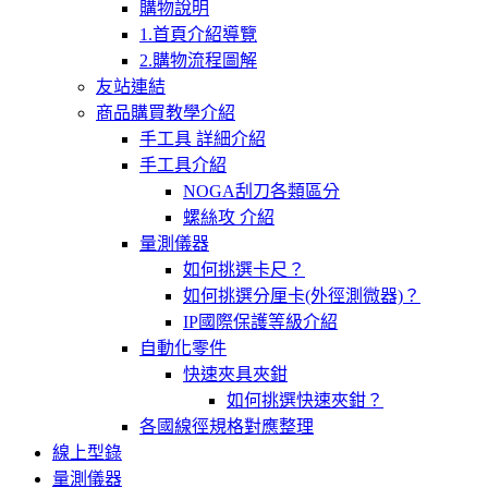
購物說明
1.首頁介紹導覽
2.購物流程圖解
友站連結
商品購買教學介紹
手工具 詳細介紹
手工具介紹
NOGA刮刀各類區分
螺絲攻 介紹
量測儀器
如何挑選卡尺？
如何挑選分厘卡(外徑測微器)？
IP國際保護等級介紹
自動化零件
快速夾具夾鉗
如何挑選快速夾鉗？
各國線徑規格對應整理
線上型錄
量測儀器