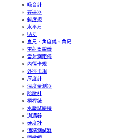
噪音計
尋邊器
斜度規
水平尺
貼尺
直尺、角度儀、角尺
雷射墨線儀
雷射測距儀
內徑卡規
外徑卡規
厚度計
溫度量測器
胎壓計
槓桿錶
水壓試驗機
測漏器
硬度計
酒精測試器
顯微鏡