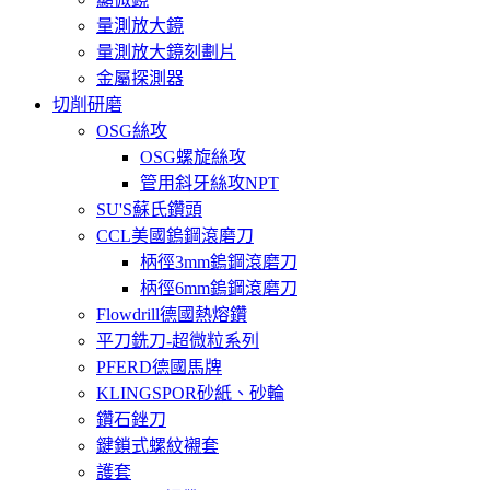
量測放大鏡
量測放大鏡刻劃片
金屬探測器
切削研磨
OSG絲攻
OSG螺旋絲攻
管用斜牙絲攻NPT
SU'S蘇氏鑽頭
CCL美國鎢鋼滾磨刀
柄徑3mm鎢鋼滾磨刀
柄徑6mm鎢鋼滾磨刀
Flowdrill德國熱熔鑽
平刀銑刀-超微粒系列
PFERD德國馬牌
KLINGSPOR砂紙、砂輪
鑽石銼刀
鍵鎖式螺紋襯套
護套