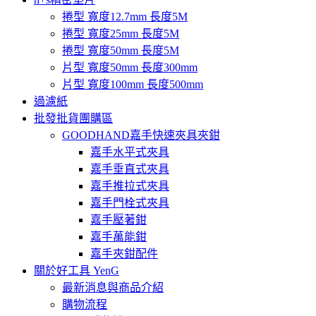
捲型 寬度12.7mm 長度5M
捲型 寬度25mm 長度5M
捲型 寬度50mm 長度5M
片型 寬度50mm 長度300mm
片型 寬度100mm 長度500mm
過濾紙
批發批貨團購區
GOODHAND嘉手快速夾具夾鉗
嘉手水平式夾具
嘉手垂直式夾具
嘉手推拉式夾具
嘉手門栓式夾具
嘉手壓著鉗
嘉手萬能鉗
嘉手夾鉗配件
關於好工具 YenG
最新消息與商品介紹
購物流程