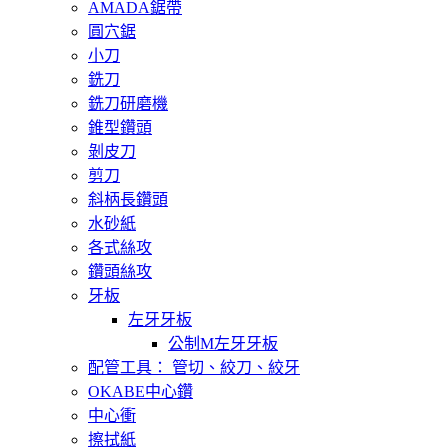
AMADA鋸帶
圓穴鋸
小刀
銑刀
銑刀研磨機
錐型鑽頭
剝皮刀
剪刀
斜柄長鑽頭
水砂紙
各式絲攻
鑽頭絲攻
牙板
左牙牙板
公制M左牙牙板
配管工具： 管切、絞刀、絞牙
OKABE中心鑽
中心衝
擦拭紙