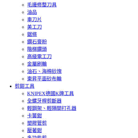
毛邊修整刀具
油品
車刀片
美工刀
鋸條
鑽石膏粉
階梯鑽頭
高級電工刀
金屬刷輪
油石、海棉砂塊
東昇平面砂布輪
剪鉗工具
KNIPEX德國K牌工具
全螺牙桿剪斷器
輕鋼架、輕隔間打孔器
卡簧鉗
塑膠管剪
壓著鉗
多功能剪