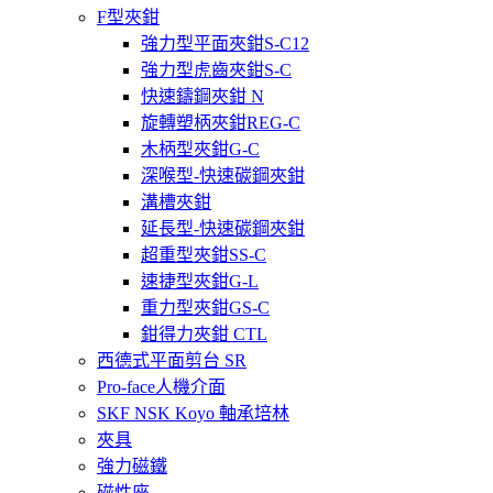
F型夾鉗
強力型平面夾鉗S-C12
強力型虎齒夾鉗S-C
快速鑄鋼夾鉗 N
旋轉塑柄夾鉗REG-C
木柄型夾鉗G-C
深喉型-快速碳鋼夾鉗
溝槽夾鉗
延長型-快速碳鋼夾鉗
超重型夾鉗SS-C
速捷型夾鉗G-L
重力型夾鉗GS-C
鉗得力夾鉗 CTL
西德式平面剪台 SR
Pro-face人機介面
SKF NSK Koyo 軸承培林
夾具
強力磁鐵
磁性座