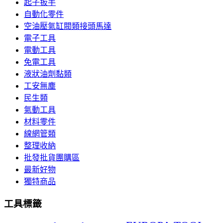
起子扳手
自動化零件
空油壓氣缸閥類接頭馬達
電子工具
電動工具
免電工具
液狀油劑黏類
工安無塵
民生類
氣動工具
材料零件
線網管類
整理收納
批發批貨團購區
最新好物
獨特商品
工具標籤