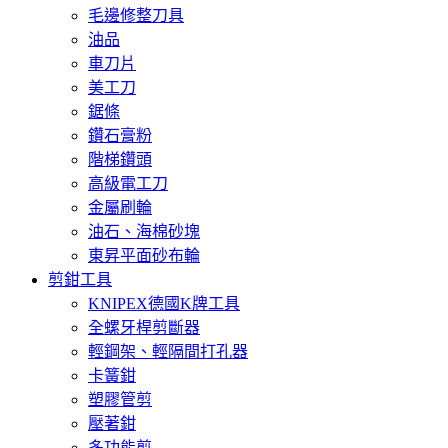
毛邊修整刀具
油品
車刀片
美工刀
鋸條
鑽石膏粉
階梯鑽頭
高級電工刀
金屬刷輪
油石、海棉砂塊
東昇平面砂布輪
剪鉗工具
KNIPEX德國K牌工具
全螺牙桿剪斷器
輕鋼架、輕隔間打孔器
卡簧鉗
塑膠管剪
壓著鉗
多功能剪