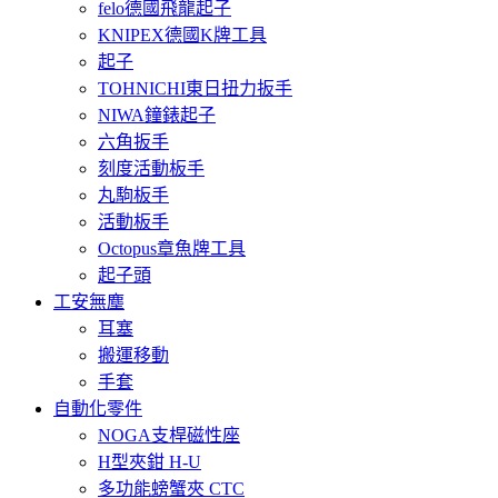
felo德國飛龍起子
KNIPEX德國K牌工具
起子
TOHNICHI東日扭力扳手
NIWA鐘錶起子
六角扳手
刻度活動板手
丸駒板手
活動板手
Octopus章魚牌工具
起子頭
工安無塵
耳塞
搬運移動
手套
自動化零件
NOGA支桿磁性座
H型夾鉗 H-U
多功能螃蟹夾 CTC