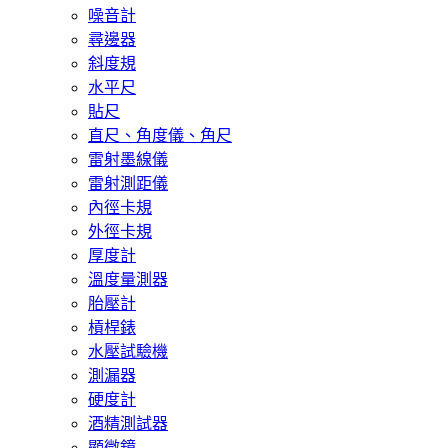
噪音計
尋邊器
斜度規
水平尺
貼尺
直尺、角度儀、角尺
雷射墨線儀
雷射測距儀
內徑卡規
外徑卡規
厚度計
溫度量測器
胎壓計
槓桿錶
水壓試驗機
測漏器
硬度計
酒精測試器
顯微鏡