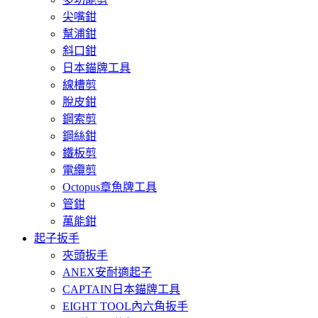
尖嘴鉗
幫浦鉗
斜口鉗
日本錨牌工具
線槽剪
脫皮鉗
鋼索剪
鋼絲鉗
鐵板剪
電纜剪
Octopus章魚牌工具
管鉗
萬能鉗
起子扳手
夾頭扳手
ANEX安耐適起子
CAPTAIN日本錨牌工具
EIGHT TOOL內六角扳手