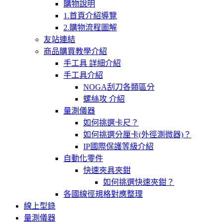
購物說明
1.首頁介紹導覽
2.購物流程圖解
友站連結
商品購買教學介紹
手工具 詳細介紹
手工具介紹
NOGA刮刀各類區分
螺絲攻 介紹
量測儀器
如何挑選卡尺？
如何挑選分厘卡(外徑測微器)？
IP國際保護等級介紹
自動化零件
快速夾具夾鉗
如何挑選快速夾鉗？
各國線徑規格對應整理
線上型錄
量測儀器