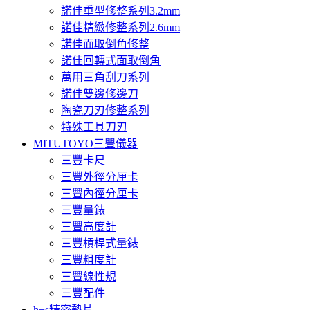
諾佳重型修整系列3.2mm
諾佳精緻修整系列2.6mm
諾佳面取倒角修整
諾佳回轉式面取倒角
萬用三角刮刀系列
諾佳雙邊修邊刀
陶瓷刀刃修整系列
特殊工具刀刃
MITUTOYO三豐儀器
三豐卡尺
三豐外徑分厘卡
三豐內徑分厘卡
三豐量錶
三豐高度計
三豐槓桿式量錶
三豐粗度計
三豐線性規
三豐配件
h+s精密墊片