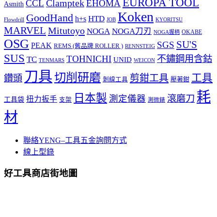
EUROPA TOOL
Clamptek
CCL
EHOMA
Asmith
Koken
GoodHand
HTD
h+s
Flowdrill
KYORITSU
JOB
MARVEL
Mitutoyo
NOGA
NOGA刀刃
OKABE
NOGA握柄
OSG
SU'S
SGS
PEAK
REMS (舊品牌 ROLLER )
RENNSTEIG
SUS
TOHNICHI
不鏽鋼用含鈷
TC
UNID
TENMARS
WEICON
刀具
切削研磨
工具
剪鉗工具
鑽頭
壓著鉗
剝線工具
耗
日本製
測定儀器
滾磨刀
扭力扳手
工具袋
支架
測微錶
材
聯絡YENG–工具五金詢問方式
線上型錄
好工具商店街地圖