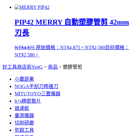
PIP42 MERRY 自動塑膠管剪 42mm
刃長
NT$
4,875
原始價格：NT$4,875。
NT$
2,580
目前價格：
NT$2,580。
好工具商店街YenG
>
商品
>
塑膠管剪
小農蔬果
NOGA手刮刀修邊刀
MITUTOYO三豐儀器
h+s精密墊片
過濾紙
量測儀器
切削研磨
剪鉗工具