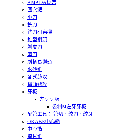
AMADA鋸帶
圓穴鋸
小刀
銑刀
銑刀研磨機
錐型鑽頭
剝皮刀
剪刀
斜柄長鑽頭
水砂紙
各式絲攻
鑽頭絲攻
牙板
左牙牙板
公制M左牙牙板
配管工具： 管切、絞刀、絞牙
OKABE中心鑽
中心衝
擦拭紙