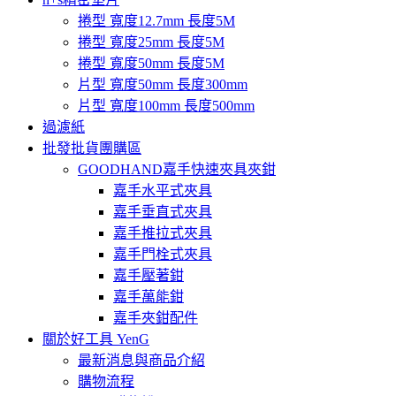
捲型 寬度12.7mm 長度5M
捲型 寬度25mm 長度5M
捲型 寬度50mm 長度5M
片型 寬度50mm 長度300mm
片型 寬度100mm 長度500mm
過濾紙
批發批貨團購區
GOODHAND嘉手快速夾具夾鉗
嘉手水平式夾具
嘉手垂直式夾具
嘉手推拉式夾具
嘉手門栓式夾具
嘉手壓著鉗
嘉手萬能鉗
嘉手夾鉗配件
關於好工具 YenG
最新消息與商品介紹
購物流程