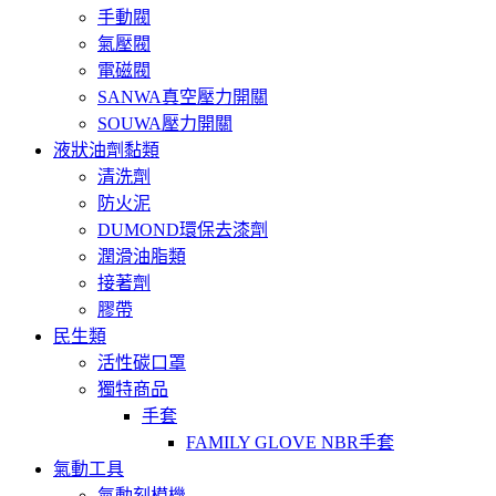
手動閥
氣壓閥
電磁閥
SANWA真空壓力開關
SOUWA壓力開關
液狀油劑黏類
清洗劑
防火泥
DUMOND環保去漆劑
潤滑油脂類
接著劑
膠帶
民生類
活性碳口罩
獨特商品
手套
FAMILY GLOVE NBR手套
氣動工具
氣動刻模機