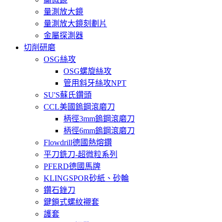
量測放大鏡
量測放大鏡刻劃片
金屬探測器
切削研磨
OSG絲攻
OSG螺旋絲攻
管用斜牙絲攻NPT
SU'S蘇氏鑽頭
CCL美國鎢鋼滾磨刀
柄徑3mm鎢鋼滾磨刀
柄徑6mm鎢鋼滾磨刀
Flowdrill德國熱熔鑽
平刀銑刀-超微粒系列
PFERD德國馬牌
KLINGSPOR砂紙、砂輪
鑽石銼刀
鍵鎖式螺紋襯套
護套