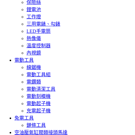
保險絲
鋰電池
工作燈
三用電錶、勾錶
LED手電筒
熱像儀
溫度控制器
內視鏡
電動工具
線鋸機
電動工具組
電鑽類
電動清潔工具
電動刻模機
電動起子機
充電起子機
免電工具
鏈條工具
空油壓氣缸閥類接頭馬達