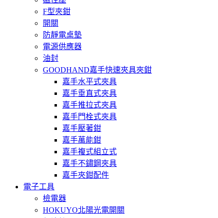
F型夾鉗
開關
防靜電桌墊
電源供應器
油封
GOODHAND嘉手快速夾具夾鉗
嘉手水平式夾具
嘉手垂直式夾具
嘉手推拉式夾具
嘉手門栓式夾具
嘉手壓著鉗
嘉手萬能鉗
嘉手複式組立式
嘉手不鏽鋼夾具
嘉手夾鉗配件
電子工具
檢電器
HOKUYO北陽光電開關