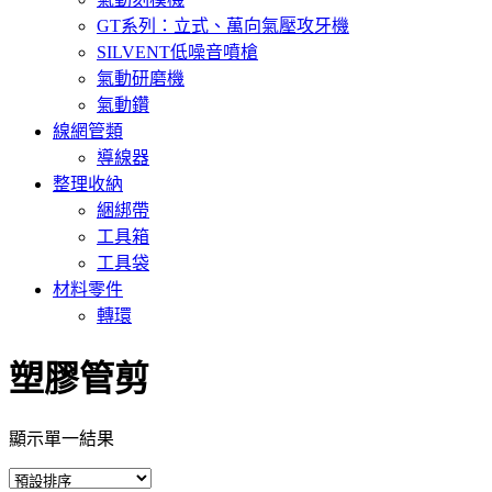
GT系列：立式、萬向氣壓攻牙機
SILVENT低噪音噴槍
氣動研磨機
氣動鑽
線網管類
導線器
整理收納
綑綁帶
工具箱
工具袋
材料零件
轉環
塑膠管剪
顯示單一結果