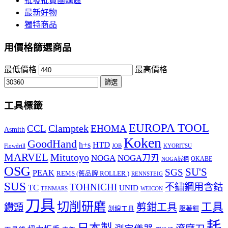
批發批貨團購區
最新好物
獨特商品
用價格篩選商品
最低價格
最高價格
篩選
工具標籤
EUROPA TOOL
Clamptek
CCL
EHOMA
Asmith
Koken
GoodHand
HTD
h+s
Flowdrill
KYORITSU
JOB
MARVEL
Mitutoyo
NOGA
NOGA刀刃
OKABE
NOGA握柄
OSG
SU'S
SGS
PEAK
REMS (舊品牌 ROLLER )
RENNSTEIG
SUS
TOHNICHI
不鏽鋼用含鈷
TC
UNID
TENMARS
WEICON
刀具
切削研磨
工具
剪鉗工具
鑽頭
壓著鉗
剝線工具
耗