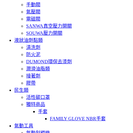
手動閥
氣壓閥
電磁閥
SANWA真空壓力開關
SOUWA壓力開關
液狀油劑黏類
清洗劑
防火泥
DUMOND環保去漆劑
潤滑油脂類
接著劑
膠帶
民生類
活性碳口罩
獨特商品
手套
FAMILY GLOVE NBR手套
氣動工具
氣動刻模機