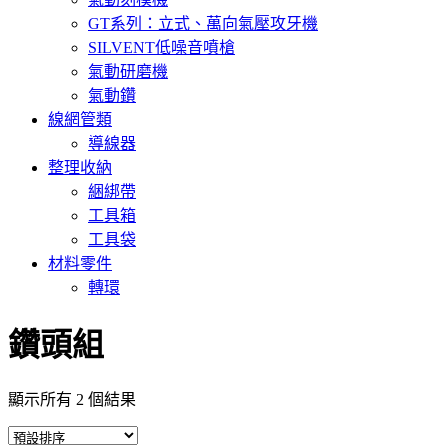
GT系列：立式、萬向氣壓攻牙機
SILVENT低噪音噴槍
氣動研磨機
氣動鑽
線網管類
導線器
整理收納
綑綁帶
工具箱
工具袋
材料零件
轉環
鑽頭組
顯示所有 2 個結果