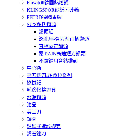
Flowdrill德國熱熔鑽
KLINGSPOR砂紙、砂輪
PFERD德國馬牌
SU'S蘇氏鑽頭
鑽頭組
深孔用-強力型直柄鑽頭
直柄蔴花鑽頭
覆TiAIN高速短刃鑽頭
不鏽鋼用含鈷鑽頭
中心衝
平刀銑刀-超微粒系列
擦拭紙
毛邊修整刀具
水泥鑽頭
油品
美工刀
護套
鍵鎖式螺紋襯套
鑽石銼刀