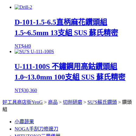
D-101-1.5-6.5直柄麻花鑽頭組
1.5~6.5mm 13支組 SUS 蘇氏精密
NT$
449
U-111-100S 不鏽鋼用高鈷鑽頭組
1.0~13.0mm 100支組 SUS 蘇氏精密
NT$
30,360
好工具商店街YenG
>
商品
>
切削研磨
>
SU'S蘇氏鑽頭
>
鑽頭
組
小農蔬果
NOGA手刮刀修邊刀