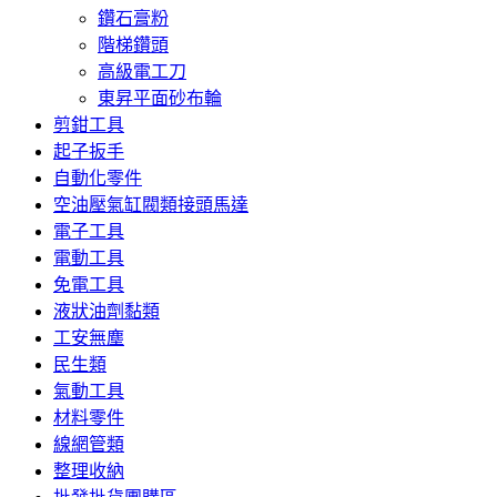
鑽石膏粉
階梯鑽頭
高級電工刀
東昇平面砂布輪
剪鉗工具
起子扳手
自動化零件
空油壓氣缸閥類接頭馬達
電子工具
電動工具
免電工具
液狀油劑黏類
工安無塵
民生類
氣動工具
材料零件
線網管類
整理收納