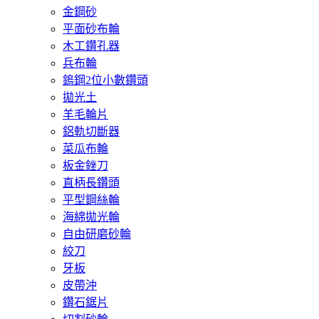
金鋼砂
平面砂布輪
木工鑽孔器
兵布輪
鎢鋼2位小數鑽頭
拋光土
羊毛輪片
鋁軌切斷器
菜瓜布輪
板金銼刀
直柄長鑽頭
平型鋼絲輪
海綿拋光輪
自由研磨砂輪
絞刀
牙板
皮帶沖
鑽石鋸片