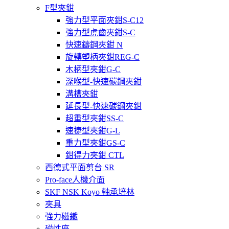
F型夾鉗
強力型平面夾鉗S-C12
強力型虎齒夾鉗S-C
快速鑄鋼夾鉗 N
旋轉塑柄夾鉗REG-C
木柄型夾鉗G-C
深喉型-快速碳鋼夾鉗
溝槽夾鉗
延長型-快速碳鋼夾鉗
超重型夾鉗SS-C
速捷型夾鉗G-L
重力型夾鉗GS-C
鉗得力夾鉗 CTL
西德式平面剪台 SR
Pro-face人機介面
SKF NSK Koyo 軸承培林
夾具
強力磁鐵
磁性座