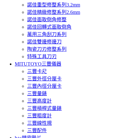
諾佳重型修整系列3.2mm
諾佳精緻修整系列2.6mm
諾佳面取倒角修整
諾佳回轉式面取倒角
萬用三角刮刀系列
諾佳雙邊修邊刀
陶瓷刀刃修整系列
特殊工具刀刃
MITUTOYO三豐儀器
三豐卡尺
三豐外徑分厘卡
三豐內徑分厘卡
三豐量錶
三豐高度計
三豐槓桿式量錶
三豐粗度計
三豐線性規
三豐配件
h+s精密墊片