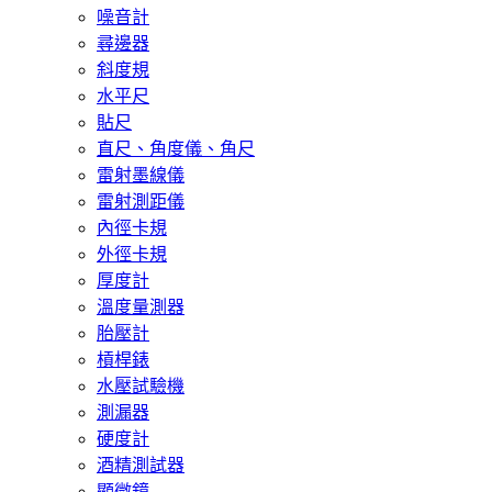
噪音計
尋邊器
斜度規
水平尺
貼尺
直尺、角度儀、角尺
雷射墨線儀
雷射測距儀
內徑卡規
外徑卡規
厚度計
溫度量測器
胎壓計
槓桿錶
水壓試驗機
測漏器
硬度計
酒精測試器
顯微鏡