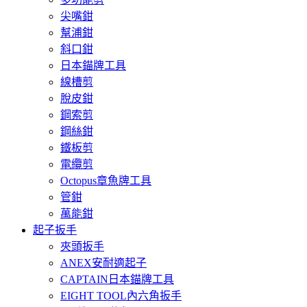
尖嘴鉗
幫浦鉗
斜口鉗
日本錨牌工具
線槽剪
脫皮鉗
鋼索剪
鋼絲鉗
鐵板剪
電纜剪
Octopus章魚牌工具
管鉗
萬能鉗
起子扳手
夾頭扳手
ANEX安耐適起子
CAPTAIN日本錨牌工具
EIGHT TOOL內六角扳手