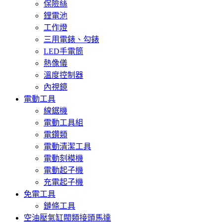
保險絲
鋰電池
工作燈
三用電錶、勾錶
LED手電筒
熱像儀
溫度控制器
內視鏡
電動工具
線鋸機
電動工具組
電鑽類
電動清潔工具
電動刻模機
電動起子機
充電起子機
免電工具
鏈條工具
空油壓氣缸閥類接頭馬達