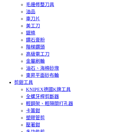
毛邊修整刀具
油品
車刀片
美工刀
鋸條
鑽石膏粉
階梯鑽頭
高級電工刀
金屬刷輪
油石、海棉砂塊
東昇平面砂布輪
剪鉗工具
KNIPEX德國K牌工具
全螺牙桿剪斷器
輕鋼架、輕隔間打孔器
卡簧鉗
塑膠管剪
壓著鉗
多功能剪