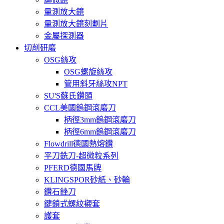
量測放大鏡
量測放大鏡刻劃片
金屬探測器
切削研磨
OSG絲攻
OSG螺旋絲攻
管用斜牙絲攻NPT
SU'S蘇氏鑽頭
CCL美國鎢鋼滾磨刀
柄徑3mm鎢鋼滾磨刀
柄徑6mm鎢鋼滾磨刀
Flowdrill德國熱熔鑽
平刀銑刀-超微粒系列
PFERD德國馬牌
KLINGSPOR砂紙、砂輪
鑽石銼刀
鍵鎖式螺紋襯套
護套