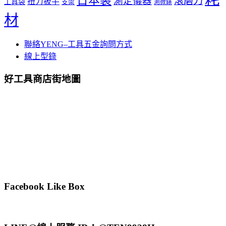
日本製
測定儀器
滾磨刀
扭力扳手
工具袋
支架
測微錶
材
聯絡YENG–工具五金詢問方式
線上型錄
好工具商店街地圖
Facebook Like Box