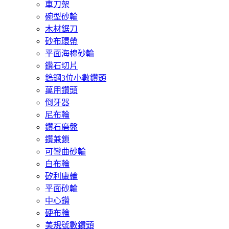
車刀架
碗型砂輪
木材鋸刀
砂布環帶
平面海棉砂輪
鑽石切片
鎢鋼3位小數鑽頭
萬用鑽頭
倒牙器
尼布輪
鑽石磨盤
鑽兼鎖
可彎曲砂輪
白布輪
矽利康輪
平面砂輪
中心鑽
硬布輪
美規號數鑽頭