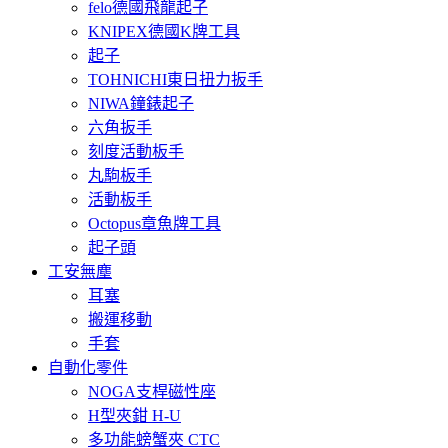
felo德國飛龍起子
KNIPEX德國K牌工具
起子
TOHNICHI東日扭力扳手
NIWA鐘錶起子
六角扳手
刻度活動板手
丸駒板手
活動板手
Octopus章魚牌工具
起子頭
工安無塵
耳塞
搬運移動
手套
自動化零件
NOGA支桿磁性座
H型夾鉗 H-U
多功能螃蟹夾 CTC