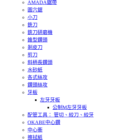
AMADA鋸帶
圓穴鋸
小刀
銑刀
銑刀研磨機
錐型鑽頭
剝皮刀
剪刀
斜柄長鑽頭
水砂紙
各式絲攻
鑽頭絲攻
牙板
左牙牙板
公制M左牙牙板
配管工具： 管切、絞刀、絞牙
OKABE中心鑽
中心衝
擦拭紙