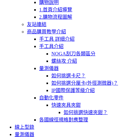
購物說明
1.首頁介紹導覽
2.購物流程圖解
友站連結
商品購買教學介紹
手工具 詳細介紹
手工具介紹
NOGA刮刀各類區分
螺絲攻 介紹
量測儀器
如何挑選卡尺？
如何挑選分厘卡(外徑測微器)？
IP國際保護等級介紹
自動化零件
快速夾具夾鉗
如何挑選快速夾鉗？
各國線徑規格對應整理
線上型錄
量測儀器