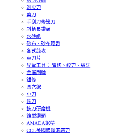
切割砂輪
剝皮刀
剪刀
手刮刀修邊刀
斜柄長鑽頭
水砂紙
砂布、砂布環帶
各式絲攻
車刀片
配管工具： 管切、絞刀、絞牙
金屬刷輪
鋸條
圓穴鋸
小刀
銑刀
銑刀研磨機
錐型鑽頭
AMADA鋸帶
CCL美國鎢鋼滾磨刀