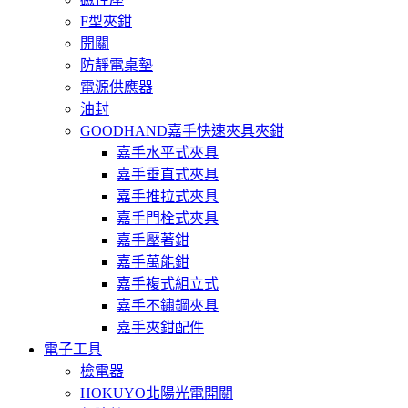
F型夾鉗
開關
防靜電桌墊
電源供應器
油封
GOODHAND嘉手快速夾具夾鉗
嘉手水平式夾具
嘉手垂直式夾具
嘉手推拉式夾具
嘉手門栓式夾具
嘉手壓著鉗
嘉手萬能鉗
嘉手複式組立式
嘉手不鏽鋼夾具
嘉手夾鉗配件
電子工具
檢電器
HOKUYO北陽光電開關