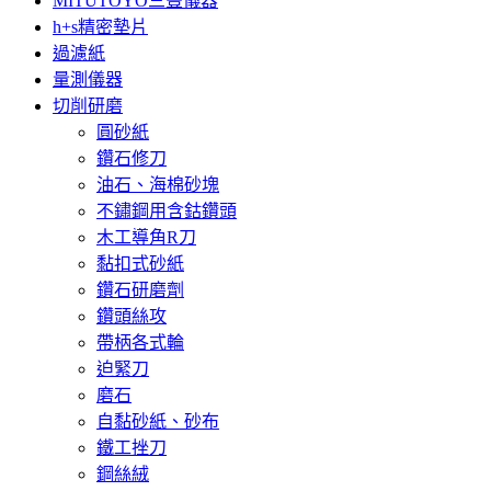
MITUTOYO三豐儀器
h+s精密墊片
過濾紙
量測儀器
切削研磨
圓砂紙
鑽石修刀
油石、海棉砂塊
不鏽鋼用含鈷鑽頭
木工導角R刀
黏扣式砂紙
鑽石研磨劑
鑽頭絲攻
帶柄各式輪
迫緊刀
磨石
自黏砂紙、砂布
鐵工挫刀
鋼絲絨