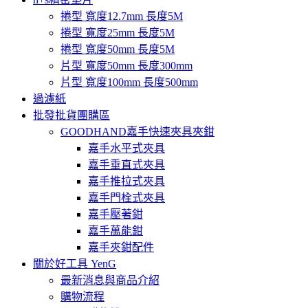
捲型 寬度12.7mm 長度5M
捲型 寬度25mm 長度5M
捲型 寬度50mm 長度5M
片型 寬度50mm 長度300mm
片型 寬度100mm 長度500mm
過濾紙
批發批貨團購區
GOODHAND嘉手快速夾具夾鉗
嘉手水平式夾具
嘉手垂直式夾具
嘉手推拉式夾具
嘉手門栓式夾具
嘉手壓著鉗
嘉手萬能鉗
嘉手夾鉗配件
關於好工具 YenG
最新消息與商品介紹
購物流程