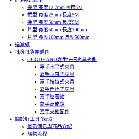
捲型 寬度12.7mm 長度5M
捲型 寬度25mm 長度5M
捲型 寬度50mm 長度5M
片型 寬度50mm 長度300mm
片型 寬度100mm 長度500mm
過濾紙
批發批貨團購區
GOODHAND嘉手快速夾具夾鉗
嘉手水平式夾具
嘉手垂直式夾具
嘉手推拉式夾具
嘉手門栓式夾具
嘉手壓著鉗
嘉手萬能鉗
嘉手夾鉗配件
關於好工具 YenG
最新消息與商品介紹
購物流程