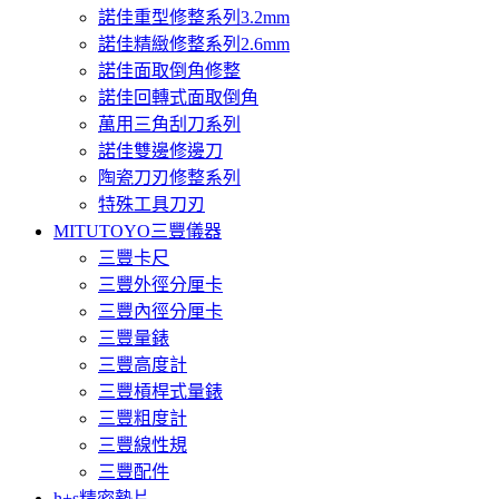
諾佳重型修整系列3.2mm
諾佳精緻修整系列2.6mm
諾佳面取倒角修整
諾佳回轉式面取倒角
萬用三角刮刀系列
諾佳雙邊修邊刀
陶瓷刀刃修整系列
特殊工具刀刃
MITUTOYO三豐儀器
三豐卡尺
三豐外徑分厘卡
三豐內徑分厘卡
三豐量錶
三豐高度計
三豐槓桿式量錶
三豐粗度計
三豐線性規
三豐配件
h+s精密墊片