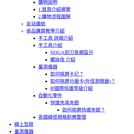
購物說明
1.首頁介紹導覽
2.購物流程圖解
友站連結
商品購買教學介紹
手工具 詳細介紹
手工具介紹
NOGA刮刀各類區分
螺絲攻 介紹
量測儀器
如何挑選卡尺？
如何挑選分厘卡(外徑測微器)？
IP國際保護等級介紹
自動化零件
快速夾具夾鉗
如何挑選快速夾鉗？
各國線徑規格對應整理
線上型錄
量測儀器