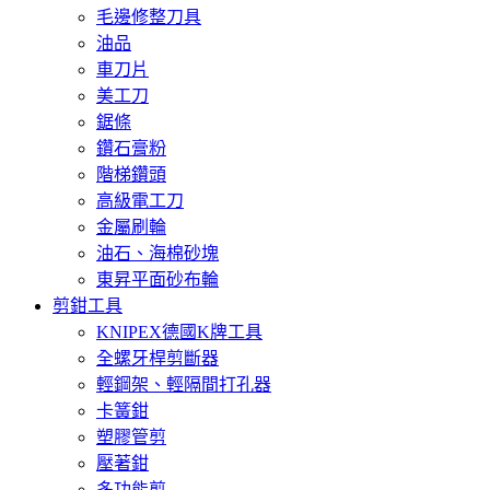
毛邊修整刀具
油品
車刀片
美工刀
鋸條
鑽石膏粉
階梯鑽頭
高級電工刀
金屬刷輪
油石、海棉砂塊
東昇平面砂布輪
剪鉗工具
KNIPEX德國K牌工具
全螺牙桿剪斷器
輕鋼架、輕隔間打孔器
卡簧鉗
塑膠管剪
壓著鉗
多功能剪