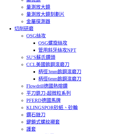
量測放大鏡
量測放大鏡刻劃片
金屬探測器
切削研磨
OSG絲攻
OSG螺旋絲攻
管用斜牙絲攻NPT
SU'S蘇氏鑽頭
CCL美國鎢鋼滾磨刀
柄徑3mm鎢鋼滾磨刀
柄徑6mm鎢鋼滾磨刀
Flowdrill德國熱熔鑽
平刀銑刀-超微粒系列
PFERD德國馬牌
KLINGSPOR砂紙、砂輪
鑽石銼刀
鍵鎖式螺紋襯套
護套