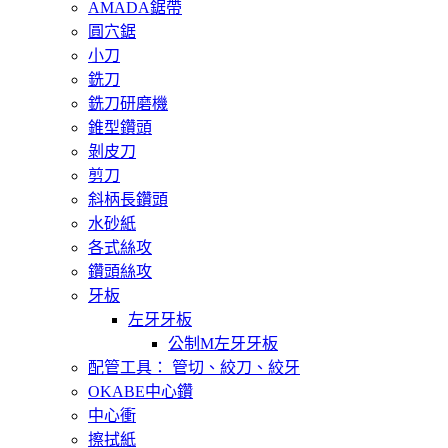
AMADA鋸帶
圓穴鋸
小刀
銑刀
銑刀研磨機
錐型鑽頭
剝皮刀
剪刀
斜柄長鑽頭
水砂紙
各式絲攻
鑽頭絲攻
牙板
左牙牙板
公制M左牙牙板
配管工具： 管切、絞刀、絞牙
OKABE中心鑽
中心衝
擦拭紙