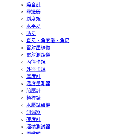
噪音計
尋邊器
斜度規
水平尺
貼尺
直尺、角度儀、角尺
雷射墨線儀
雷射測距儀
內徑卡規
外徑卡規
厚度計
溫度量測器
胎壓計
槓桿錶
水壓試驗機
測漏器
硬度計
酒精測試器
顯微鏡