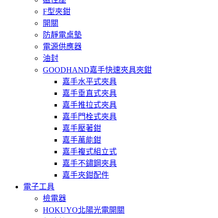
F型夾鉗
開關
防靜電桌墊
電源供應器
油封
GOODHAND嘉手快速夾具夾鉗
嘉手水平式夾具
嘉手垂直式夾具
嘉手推拉式夾具
嘉手門栓式夾具
嘉手壓著鉗
嘉手萬能鉗
嘉手複式組立式
嘉手不鏽鋼夾具
嘉手夾鉗配件
電子工具
檢電器
HOKUYO北陽光電開關