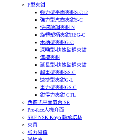
F型夾鉗
強力型平面夾鉗S-C12
強力型虎齒夾鉗S-C
快速鑄鋼夾鉗 N
旋轉塑柄夾鉗REG-C
木柄型夾鉗G-C
深喉型-快速碳鋼夾鉗
溝槽夾鉗
延長型-快速碳鋼夾鉗
超重型夾鉗SS-C
速捷型夾鉗G-L
重力型夾鉗GS-C
鉗得力夾鉗 CTL
西德式平面剪台 SR
Pro-face人機介面
SKF NSK Koyo 軸承培林
夾具
強力磁鐵
磁性座