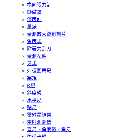
橫向張力計
顯微鏡
深度計
量錶
量測放大鏡刻劃片
角度規
附著力刮刀
量測配件
牙規
外徑圓周尺
塞規
R規
斜度規
水平尺
貼尺
雷射墨線儀
雷射測距儀
直尺、角度儀、角尺
內徑卡規