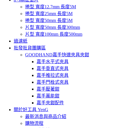
捲型 寬度12.7mm 長度5M
捲型 寬度25mm 長度5M
捲型 寬度50mm 長度5M
片型 寬度50mm 長度300mm
片型 寬度100mm 長度500mm
過濾紙
批發批貨團購區
GOODHAND嘉手快速夾具夾鉗
嘉手水平式夾具
嘉手垂直式夾具
嘉手推拉式夾具
嘉手門栓式夾具
嘉手壓著鉗
嘉手萬能鉗
嘉手夾鉗配件
關於好工具 YenG
最新消息與商品介紹
購物流程