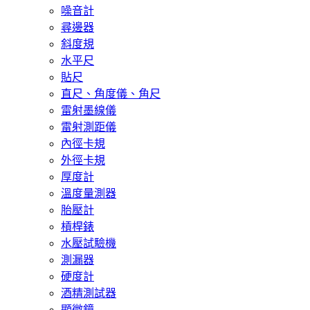
噪音計
尋邊器
斜度規
水平尺
貼尺
直尺、角度儀、角尺
雷射墨線儀
雷射測距儀
內徑卡規
外徑卡規
厚度計
溫度量測器
胎壓計
槓桿錶
水壓試驗機
測漏器
硬度計
酒精測試器
顯微鏡