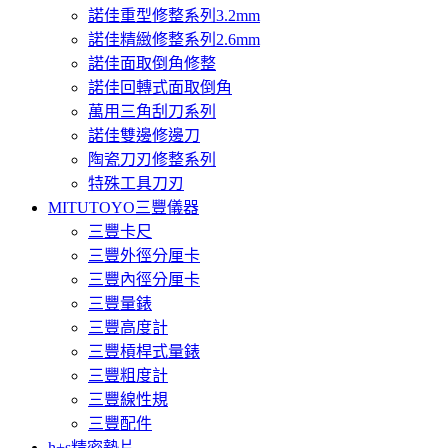
諾佳重型修整系列3.2mm
諾佳精緻修整系列2.6mm
諾佳面取倒角修整
諾佳回轉式面取倒角
萬用三角刮刀系列
諾佳雙邊修邊刀
陶瓷刀刃修整系列
特殊工具刀刃
MITUTOYO三豐儀器
三豐卡尺
三豐外徑分厘卡
三豐內徑分厘卡
三豐量錶
三豐高度計
三豐槓桿式量錶
三豐粗度計
三豐線性規
三豐配件
h+s精密墊片