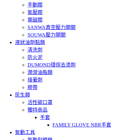
手動閥
氣壓閥
電磁閥
SANWA真空壓力開關
SOUWA壓力開關
液狀油劑黏類
清洗劑
防火泥
DUMOND環保去漆劑
潤滑油脂類
接著劑
膠帶
民生類
活性碳口罩
獨特商品
手套
FAMILY GLOVE NBR手套
氣動工具
氣動刻模機