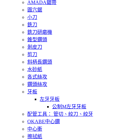
AMADA鋸帶
圓穴鋸
小刀
銑刀
銑刀研磨機
錐型鑽頭
剝皮刀
剪刀
斜柄長鑽頭
水砂紙
各式絲攻
鑽頭絲攻
牙板
左牙牙板
公制M左牙牙板
配管工具： 管切、絞刀、絞牙
OKABE中心鑽
中心衝
擦拭紙