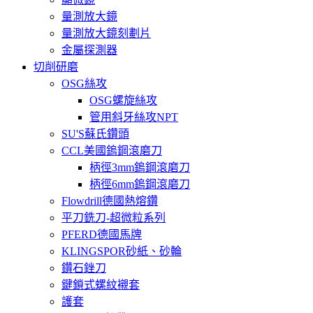
量測放大鏡
量測放大鏡刻劃片
金屬探測器
切削研磨
OSG絲攻
OSG螺旋絲攻
管用斜牙絲攻NPT
SU'S蘇氏鑽頭
CCL美國鎢鋼滾磨刀
柄徑3mm鎢鋼滾磨刀
柄徑6mm鎢鋼滾磨刀
Flowdrill德國熱熔鑽
平刀銑刀-超微粒系列
PFERD德國馬牌
KLINGSPOR砂紙、砂輪
鑽石銼刀
鍵鎖式螺紋襯套
護套