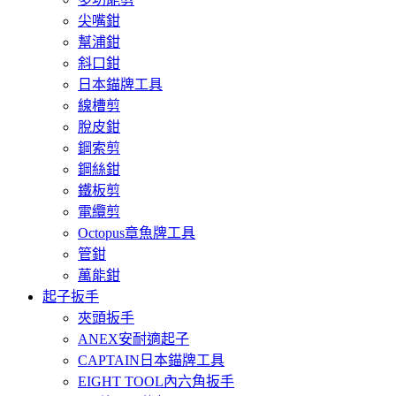
尖嘴鉗
幫浦鉗
斜口鉗
日本錨牌工具
線槽剪
脫皮鉗
鋼索剪
鋼絲鉗
鐵板剪
電纜剪
Octopus章魚牌工具
管鉗
萬能鉗
起子扳手
夾頭扳手
ANEX安耐適起子
CAPTAIN日本錨牌工具
EIGHT TOOL內六角扳手