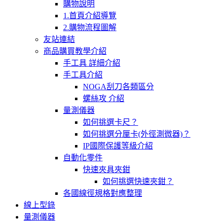
購物說明
1.首頁介紹導覽
2.購物流程圖解
友站連結
商品購買教學介紹
手工具 詳細介紹
手工具介紹
NOGA刮刀各類區分
螺絲攻 介紹
量測儀器
如何挑選卡尺？
如何挑選分厘卡(外徑測微器)？
IP國際保護等級介紹
自動化零件
快速夾具夾鉗
如何挑選快速夾鉗？
各國線徑規格對應整理
線上型錄
量測儀器