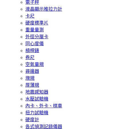
電子秤
液晶顯示推拉力計
卡尺
硬度標準片
重量量測
外徑分厘卡
同心度儀
槓桿錶
卷尺
空氣量規
尋邊器
塊規
厚薄規
地震感知器
水壓試驗機
內卡、外卡、棋車
扭力試驗機
硬度計
各式偵測記錄儀器