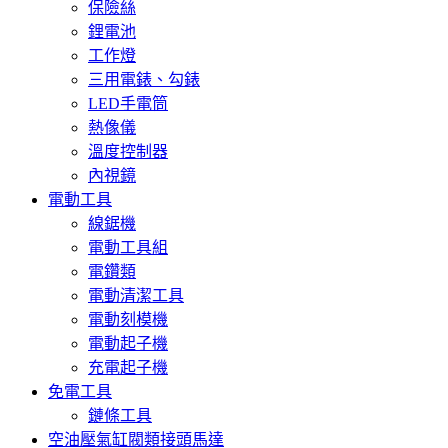
保險絲
鋰電池
工作燈
三用電錶、勾錶
LED手電筒
熱像儀
溫度控制器
內視鏡
電動工具
線鋸機
電動工具組
電鑽類
電動清潔工具
電動刻模機
電動起子機
充電起子機
免電工具
鏈條工具
空油壓氣缸閥類接頭馬達