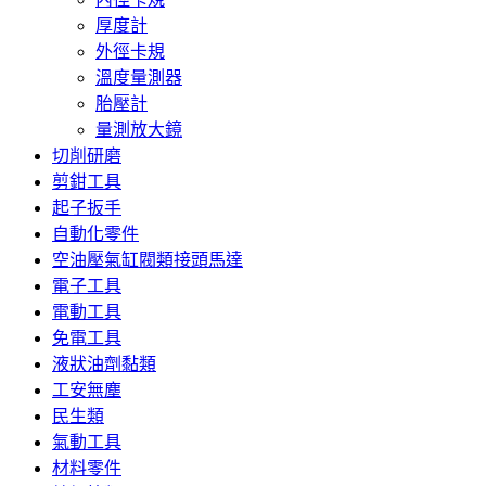
厚度計
外徑卡規
溫度量測器
胎壓計
量測放大鏡
切削研磨
剪鉗工具
起子扳手
自動化零件
空油壓氣缸閥類接頭馬達
電子工具
電動工具
免電工具
液狀油劑黏類
工安無塵
民生類
氣動工具
材料零件