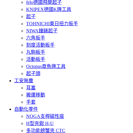
felo德國飛龍起子
KNIPEX德國K牌工具
起子
TOHNICHI東日扭力扳手
NIWA鐘錶起子
六角扳手
刻度活動板手
丸駒板手
活動板手
Octopus章魚牌工具
起子頭
工安無塵
耳塞
搬運移動
手套
自動化零件
NOGA支桿磁性座
H型夾鉗 H-U
多功能螃蟹夾 CTC