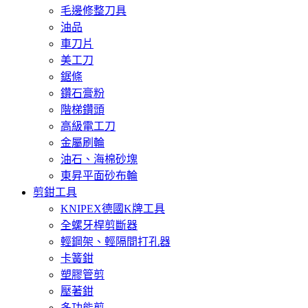
毛邊修整刀具
油品
車刀片
美工刀
鋸條
鑽石膏粉
階梯鑽頭
高級電工刀
金屬刷輪
油石、海棉砂塊
東昇平面砂布輪
剪鉗工具
KNIPEX德國K牌工具
全螺牙桿剪斷器
輕鋼架、輕隔間打孔器
卡簧鉗
塑膠管剪
壓著鉗
多功能剪