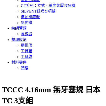
GT系列：立式、萬向氣壓攻牙機
SILVENT低噪音噴槍
氣動研磨機
氣動鑽
線網管類
導線器
整理收納
綑綁帶
工具箱
工具袋
材料零件
轉環
TCCC 4.16mm 無牙塞規 日本
TC 3支組