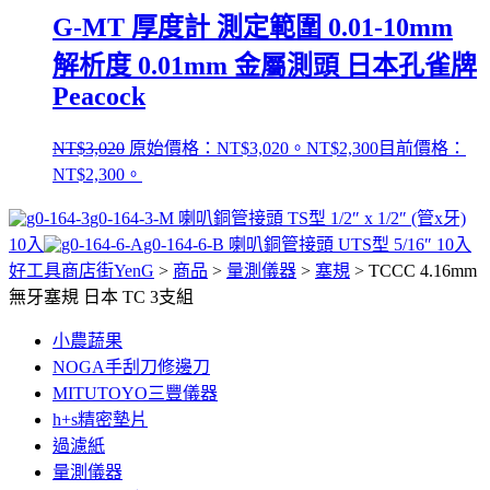
G-MT 厚度計 測定範圍 0.01-10mm
解析度 0.01mm 金屬測頭 日本孔雀牌
Peacock
NT$
3,020
原始價格：NT$3,020。
NT$
2,300
目前價格：
NT$2,300。
g0-164-3-M 喇叭銅管接頭 TS型 1/2″ x 1/2″ (管x牙)
10入
g0-164-6-B 喇叭銅管接頭 UTS型 5/16″ 10入
好工具商店街YenG
>
商品
>
量測儀器
>
塞規
>
TCCC 4.16mm
無牙塞規 日本 TC 3支組
小農蔬果
NOGA手刮刀修邊刀
MITUTOYO三豐儀器
h+s精密墊片
過濾紙
量測儀器