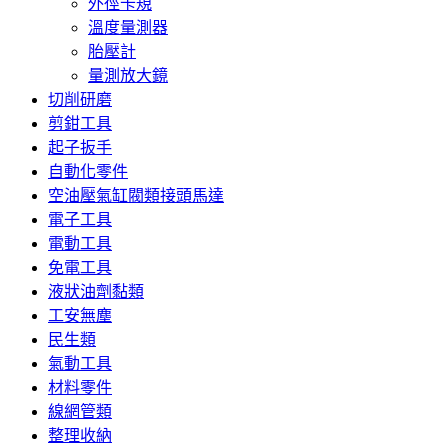
外徑卡規
溫度量測器
胎壓計
量測放大鏡
切削研磨
剪鉗工具
起子扳手
自動化零件
空油壓氣缸閥類接頭馬達
電子工具
電動工具
免電工具
液狀油劑黏類
工安無塵
民生類
氣動工具
材料零件
線網管類
整理收納