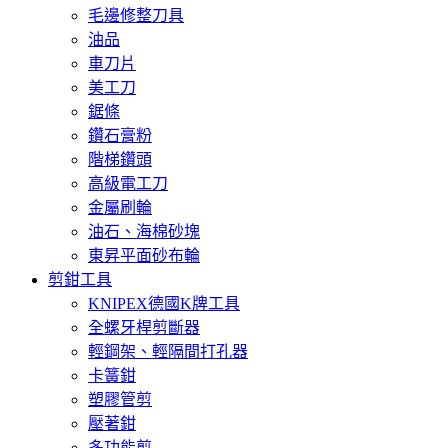
毛邊修整刀具
油品
車刀片
美工刀
鋸條
鑽石膏粉
階梯鑽頭
高級電工刀
金屬刷輪
油石、海棉砂塊
東昇平面砂布輪
剪鉗工具
KNIPEX德國K牌工具
全螺牙桿剪斷器
輕鋼架、輕隔間打孔器
卡簧鉗
塑膠管剪
壓著鉗
多功能剪