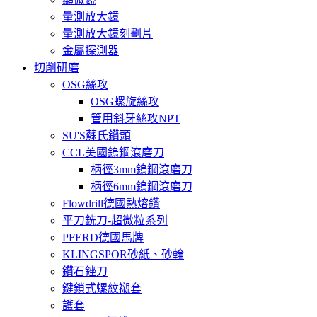
量測放大鏡
量測放大鏡刻劃片
金屬探測器
切削研磨
OSG絲攻
OSG螺旋絲攻
管用斜牙絲攻NPT
SU'S蘇氏鑽頭
CCL美國鎢鋼滾磨刀
柄徑3mm鎢鋼滾磨刀
柄徑6mm鎢鋼滾磨刀
Flowdrill德國熱熔鑽
平刀銑刀-超微粒系列
PFERD德國馬牌
KLINGSPOR砂紙、砂輪
鑽石銼刀
鍵鎖式螺紋襯套
護套