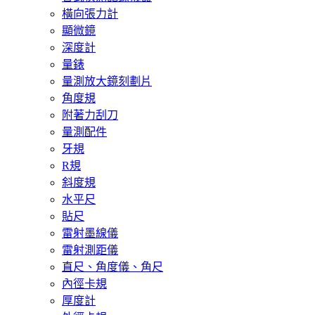
橫向張力計
顯微鏡
深度計
量錶
量測放大鏡刻劃片
角度規
附著力刮刀
量測配件
牙規
R規
斜度規
水平尺
貼尺
雷射墨線儀
雷射測距儀
直尺、角度儀、角尺
內徑卡規
厚度計