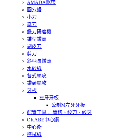
AMADA鋸帶
圓穴鋸
小刀
銑刀
銑刀研磨機
錐型鑽頭
剝皮刀
剪刀
斜柄長鑽頭
水砂紙
各式絲攻
鑽頭絲攻
牙板
左牙牙板
公制M左牙牙板
配管工具： 管切、絞刀、絞牙
OKABE中心鑽
中心衝
擦拭紙