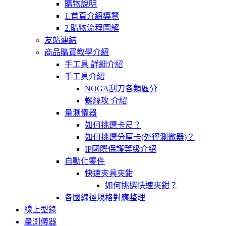
購物說明
1.首頁介紹導覽
2.購物流程圖解
友站連結
商品購買教學介紹
手工具 詳細介紹
手工具介紹
NOGA刮刀各類區分
螺絲攻 介紹
量測儀器
如何挑選卡尺？
如何挑選分厘卡(外徑測微器)？
IP國際保護等級介紹
自動化零件
快速夾具夾鉗
如何挑選快速夾鉗？
各國線徑規格對應整理
線上型錄
量測儀器