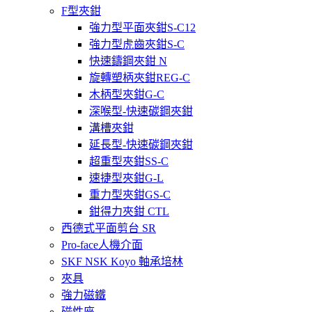
F型夾鉗
強力型平面夾鉗S-C12
強力型虎齒夾鉗S-C
快速鑄鋼夾鉗 N
旋轉塑柄夾鉗REG-C
木柄型夾鉗G-C
深喉型-快速碳鋼夾鉗
溝槽夾鉗
延長型-快速碳鋼夾鉗
超重型夾鉗SS-C
速捷型夾鉗G-L
重力型夾鉗GS-C
鉗得力夾鉗 CTL
西德式平面剪台 SR
Pro-face人機介面
SKF NSK Koyo 軸承培林
夾具
強力磁鐵
磁性座