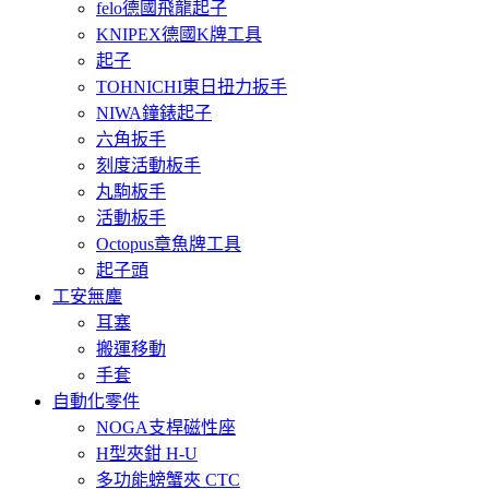
felo德國飛龍起子
KNIPEX德國K牌工具
起子
TOHNICHI東日扭力扳手
NIWA鐘錶起子
六角扳手
刻度活動板手
丸駒板手
活動板手
Octopus章魚牌工具
起子頭
工安無塵
耳塞
搬運移動
手套
自動化零件
NOGA支桿磁性座
H型夾鉗 H-U
多功能螃蟹夾 CTC