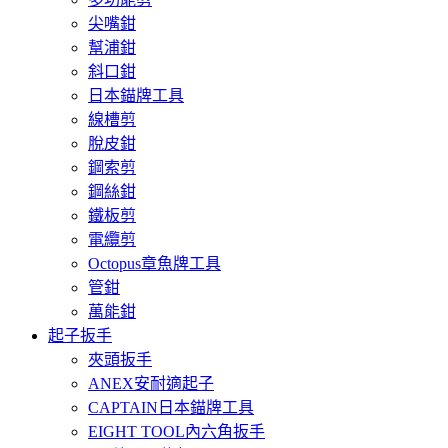
尖嘴鉗
幫浦鉗
斜口鉗
日本錨牌工具
線槽剪
脫皮鉗
鋼索剪
鋼絲鉗
鐵板剪
電纜剪
Octopus章魚牌工具
管鉗
萬能鉗
起子扳手
夾頭扳手
ANEX安耐適起子
CAPTAIN日本錨牌工具
EIGHT TOOL內六角扳手