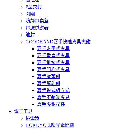
F型夾鉗
開關
防靜電桌墊
電源供應器
油封
GOODHAND嘉手快速夾具夾鉗
嘉手水平式夾具
嘉手垂直式夾具
嘉手推拉式夾具
嘉手門栓式夾具
嘉手壓著鉗
嘉手萬能鉗
嘉手複式組立式
嘉手不鏽鋼夾具
嘉手夾鉗配件
電子工具
檢電器
HOKUYO北陽光電開關