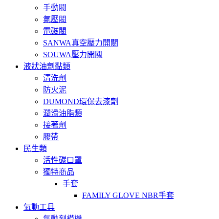
手動閥
氣壓閥
電磁閥
SANWA真空壓力開關
SOUWA壓力開關
液狀油劑黏類
清洗劑
防火泥
DUMOND環保去漆劑
潤滑油脂類
接著劑
膠帶
民生類
活性碳口罩
獨特商品
手套
FAMILY GLOVE NBR手套
氣動工具
氣動刻模機