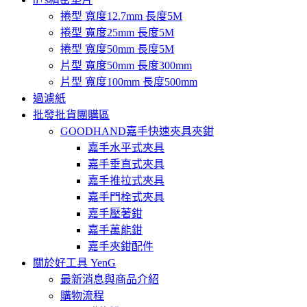
捲型 寬度12.7mm 長度5M
捲型 寬度25mm 長度5M
捲型 寬度50mm 長度5M
片型 寬度50mm 長度300mm
片型 寬度100mm 長度500mm
過濾紙
批發批貨團購區
GOODHAND嘉手快速夾具夾鉗
嘉手水平式夾具
嘉手垂直式夾具
嘉手推拉式夾具
嘉手門栓式夾具
嘉手壓著鉗
嘉手萬能鉗
嘉手夾鉗配件
關於好工具 YenG
最新消息與商品介紹
購物流程