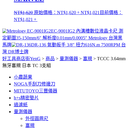
NT$
1,620
原始價格：NT$1,620。
NT$
1,021
目前價格：
NT$1,021。
EC-9001IG2 內溝槽數位液晶卡尺 測
定範圍35-150mm/6″ 解析度0.01mm/0.0005″ Metrology 台灣黑
馬牌
DR-136 氣動扳手 3/8″ 扭力616N.m 7500RPM 台
灣 DR博士牌
好工具商店街YenG
>
商品
>
量測儀器
>
塞規
>
TCCC 3.64mm
無牙塞規 日本 TC 3支組
小農蔬果
NOGA手刮刀修邊刀
MITUTOYO三豐儀器
h+s精密墊片
過濾紙
量測儀器
外徑圓周尺
塞規