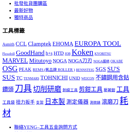
批發批貨團購區
最新好物
獨特商品
工具標籤
EUROPA TOOL
Clamptek
CCL
EHOMA
Asmith
Koken
GoodHand
HTD
h+s
Flowdrill
KYORITSU
JOB
MARVEL
Mitutoyo
NOGA
NOGA刀刃
OKABE
NOGA握柄
OSG
SU'S
SGS
PEAK
REMS (舊品牌 ROLLER )
RENNSTEIG
SUS
TOHNICHI
不鏽鋼用含鈷
TC
UNID
TENMARS
WEICON
刀具
切削研磨
工具
剪鉗工具
鑽頭
壓著鉗
剝線工具
耗
日本製
測定儀器
滾磨刀
扭力扳手
工具袋
支架
測微錶
材
聯絡YENG–工具五金詢問方式