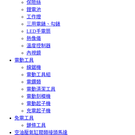
保險絲
鋰電池
工作燈
三用電錶、勾錶
LED手電筒
熱像儀
溫度控制器
內視鏡
電動工具
線鋸機
電動工具組
電鑽類
電動清潔工具
電動刻模機
電動起子機
充電起子機
免電工具
鏈條工具
空油壓氣缸閥類接頭馬達