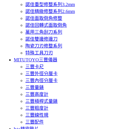
諾佳重型修整系列3.2mm
諾佳精緻修整系列2.6mm
諾佳面取倒角修整
諾佳回轉式面取倒角
萬用三角刮刀系列
諾佳雙邊修邊刀
陶瓷刀刃修整系列
特殊工具刀刃
MITUTOYO三豐儀器
三豐卡尺
三豐外徑分厘卡
三豐內徑分厘卡
三豐量錶
三豐高度計
三豐槓桿式量錶
三豐粗度計
三豐線性規
三豐配件
h+s精密墊片