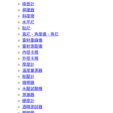
噪音計
尋邊器
斜度規
水平尺
貼尺
直尺、角度儀、角尺
雷射墨線儀
雷射測距儀
內徑卡規
外徑卡規
厚度計
溫度量測器
胎壓計
槓桿錶
水壓試驗機
測漏器
硬度計
酒精測試器
顯微鏡