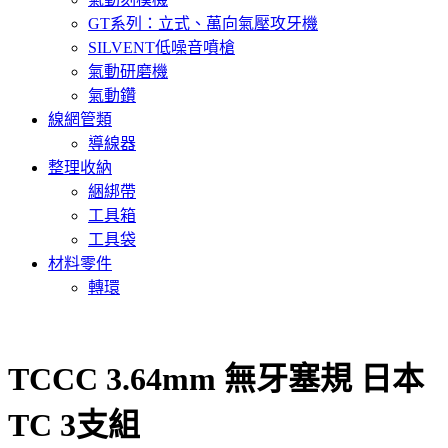
GT系列：立式、萬向氣壓攻牙機
SILVENT低噪音噴槍
氣動研磨機
氣動鑽
線網管類
導線器
整理收納
綑綁帶
工具箱
工具袋
材料零件
轉環
TCCC 3.64mm 無牙塞規 日本
TC 3支組