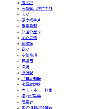
電子秤
液晶顯示推拉力計
卡尺
硬度標準片
重量量測
外徑分厘卡
同心度儀
槓桿錶
卷尺
空氣量規
尋邊器
塊規
厚薄規
地震感知器
水壓試驗機
內卡、外卡、棋車
扭力試驗機
硬度計
各式偵測記錄儀器