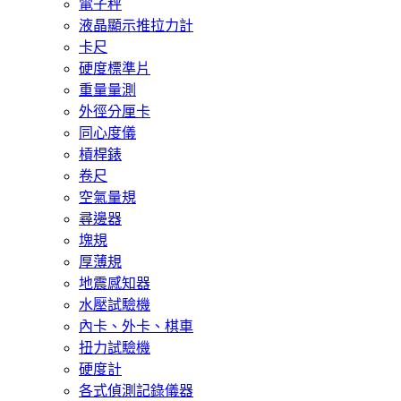
電子秤
液晶顯示推拉力計
卡尺
硬度標準片
重量量測
外徑分厘卡
同心度儀
槓桿錶
卷尺
空氣量規
尋邊器
塊規
厚薄規
地震感知器
水壓試驗機
內卡、外卡、棋車
扭力試驗機
硬度計
各式偵測記錄儀器