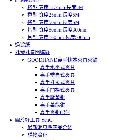
捲型 寬度12.7mm 長度5M
捲型 寬度25mm 長度5M
捲型 寬度50mm 長度5M
片型 寬度50mm 長度300mm
片型 寬度100mm 長度500mm
過濾紙
批發批貨團購區
GOODHAND嘉手快速夾具夾鉗
嘉手水平式夾具
嘉手垂直式夾具
嘉手推拉式夾具
嘉手門栓式夾具
嘉手壓著鉗
嘉手萬能鉗
嘉手夾鉗配件
關於好工具 YenG
最新消息與商品介紹
購物流程