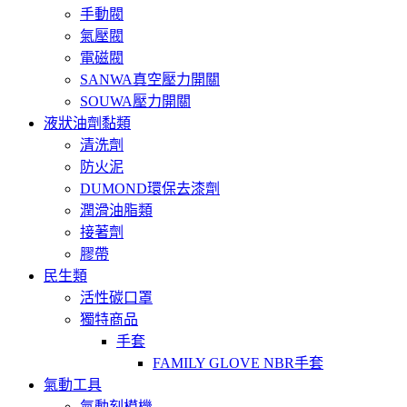
手動閥
氣壓閥
電磁閥
SANWA真空壓力開關
SOUWA壓力開關
液狀油劑黏類
清洗劑
防火泥
DUMOND環保去漆劑
潤滑油脂類
接著劑
膠帶
民生類
活性碳口罩
獨特商品
手套
FAMILY GLOVE NBR手套
氣動工具
氣動刻模機