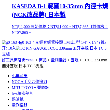
KASEDA B-1 範圍10-35mm 內徑卡規
(NCK改品牌) 日本製
NT$
11,000
原始價格：NT$11,000。
NT$
7,865
目前價格：
NT$7,865。
g0-163-4-A 銅套銅管接頭 TM式T型 1/4″ x 1/8″ (管x
牙) 10入
TCCC 3.86mm 無牙塞規 日本 TC 3
支組
好工具商店街YenG
>
商品
>
量測儀器
>
塞規
>
TCCC 3.56mm
無牙塞規 日本 TC 3支組
小農蔬果
NOGA手刮刀修邊刀
MITUTOYO三豐儀器
h+s精密墊片
過濾紙
量測儀器