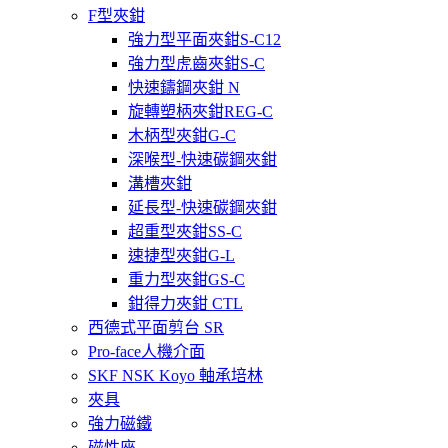
F型夾鉗
強力型平面夾鉗S-C12
強力型虎齒夾鉗S-C
快速鑄鋼夾鉗 N
旋轉塑柄夾鉗REG-C
木柄型夾鉗G-C
深喉型-快速碳鋼夾鉗
溝槽夾鉗
延長型-快速碳鋼夾鉗
超重型夾鉗SS-C
速捷型夾鉗G-L
重力型夾鉗GS-C
鉗得力夾鉗 CTL
西德式平面剪台 SR
Pro-face人機介面
SKF NSK Koyo 軸承培林
夾具
強力磁鐵
磁性座