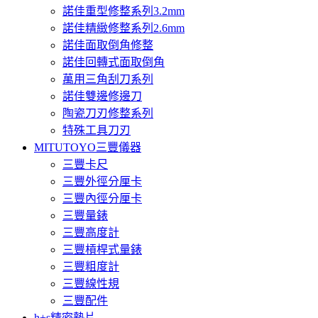
諾佳重型修整系列3.2mm
諾佳精緻修整系列2.6mm
諾佳面取倒角修整
諾佳回轉式面取倒角
萬用三角刮刀系列
諾佳雙邊修邊刀
陶瓷刀刃修整系列
特殊工具刀刃
MITUTOYO三豐儀器
三豐卡尺
三豐外徑分厘卡
三豐內徑分厘卡
三豐量錶
三豐高度計
三豐槓桿式量錶
三豐粗度計
三豐線性規
三豐配件
h+s精密墊片