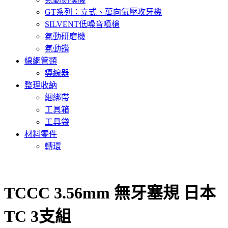
GT系列：立式、萬向氣壓攻牙機
SILVENT低噪音噴槍
氣動研磨機
氣動鑽
線網管類
導線器
整理收納
綑綁帶
工具箱
工具袋
材料零件
轉環
TCCC 3.56mm 無牙塞規 日本
TC 3支組