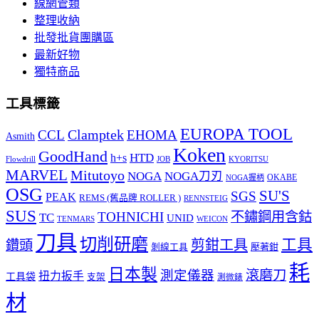
線網管類
整理收納
批發批貨團購區
最新好物
獨特商品
工具標籤
EUROPA TOOL
Clamptek
CCL
EHOMA
Asmith
Koken
GoodHand
HTD
h+s
Flowdrill
KYORITSU
JOB
MARVEL
Mitutoyo
NOGA
NOGA刀刃
OKABE
NOGA握柄
OSG
SU'S
SGS
PEAK
REMS (舊品牌 ROLLER )
RENNSTEIG
SUS
TOHNICHI
不鏽鋼用含鈷
TC
UNID
TENMARS
WEICON
刀具
切削研磨
工具
剪鉗工具
鑽頭
壓著鉗
剝線工具
耗
日本製
測定儀器
滾磨刀
扭力扳手
工具袋
支架
測微錶
材