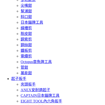
尖嘴鉗
幫浦鉗
斜口鉗
日本錨牌工具
線槽剪
脫皮鉗
鋼索剪
鋼絲鉗
鐵板剪
電纜剪
Octopus章魚牌工具
管鉗
萬能鉗
起子扳手
夾頭扳手
ANEX安耐適起子
CAPTAIN日本錨牌工具
EIGHT TOOL內六角扳手