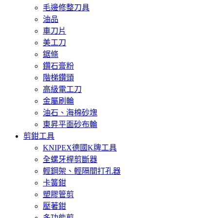
毛邊修整刀具
油品
車刀片
美工刀
鋸條
鑽石膏粉
階梯鑽頭
高級電工刀
金屬刷輪
油石、海棉砂塊
東昇平面砂布輪
剪鉗工具
KNIPEX德國K牌工具
全螺牙桿剪斷器
輕鋼架、輕隔間打孔器
卡簧鉗
塑膠管剪
壓著鉗
多功能剪