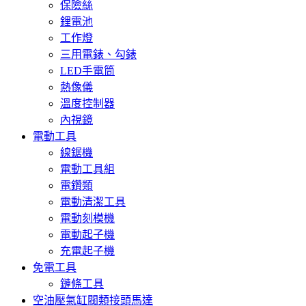
保險絲
鋰電池
工作燈
三用電錶、勾錶
LED手電筒
熱像儀
溫度控制器
內視鏡
電動工具
線鋸機
電動工具組
電鑽類
電動清潔工具
電動刻模機
電動起子機
充電起子機
免電工具
鏈條工具
空油壓氣缸閥類接頭馬達