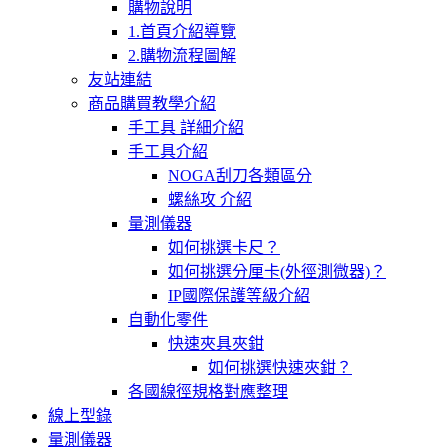
購物說明
1.首頁介紹導覽
2.購物流程圖解
友站連結
商品購買教學介紹
手工具 詳細介紹
手工具介紹
NOGA刮刀各類區分
螺絲攻 介紹
量測儀器
如何挑選卡尺？
如何挑選分厘卡(外徑測微器)？
IP國際保護等級介紹
自動化零件
快速夾具夾鉗
如何挑選快速夾鉗？
各國線徑規格對應整理
線上型錄
量測儀器