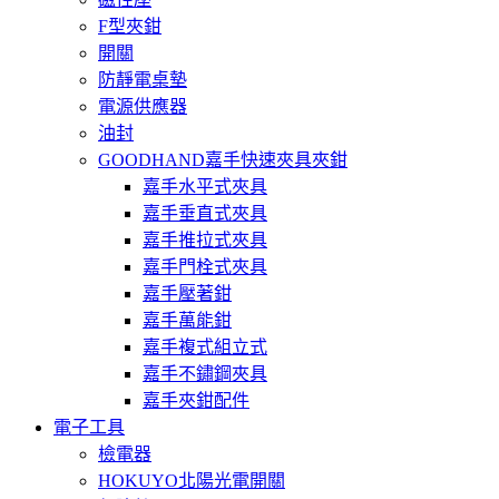
F型夾鉗
開關
防靜電桌墊
電源供應器
油封
GOODHAND嘉手快速夾具夾鉗
嘉手水平式夾具
嘉手垂直式夾具
嘉手推拉式夾具
嘉手門栓式夾具
嘉手壓著鉗
嘉手萬能鉗
嘉手複式組立式
嘉手不鏽鋼夾具
嘉手夾鉗配件
電子工具
檢電器
HOKUYO北陽光電開關