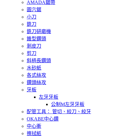
AMADA鋸帶
圓穴鋸
小刀
銑刀
銑刀研磨機
錐型鑽頭
剝皮刀
剪刀
斜柄長鑽頭
水砂紙
各式絲攻
鑽頭絲攻
牙板
左牙牙板
公制M左牙牙板
配管工具： 管切、絞刀、絞牙
OKABE中心鑽
中心衝
擦拭紙