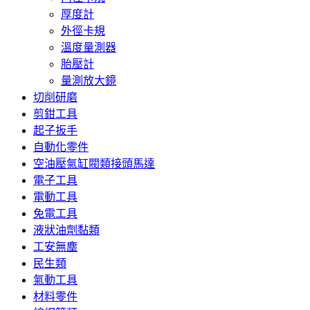
厚度計
外徑卡規
溫度量測器
胎壓計
量測放大鏡
切削研磨
剪鉗工具
起子扳手
自動化零件
空油壓氣缸閥類接頭馬達
電子工具
電動工具
免電工具
液狀油劑黏類
工安無塵
民生類
氣動工具
材料零件