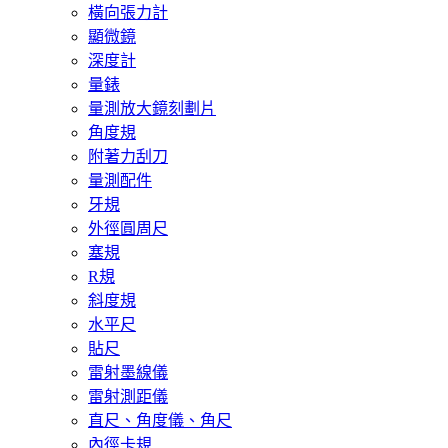
橫向張力計
顯微鏡
深度計
量錶
量測放大鏡刻劃片
角度規
附著力刮刀
量測配件
牙規
外徑圓周尺
塞規
R規
斜度規
水平尺
貼尺
雷射墨線儀
雷射測距儀
直尺、角度儀、角尺
內徑卡規