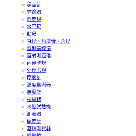
噪音計
尋邊器
斜度規
水平尺
貼尺
直尺、角度儀、角尺
雷射墨線儀
雷射測距儀
內徑卡規
外徑卡規
厚度計
溫度量測器
胎壓計
槓桿錶
水壓試驗機
測漏器
硬度計
酒精測試器
顯微鏡