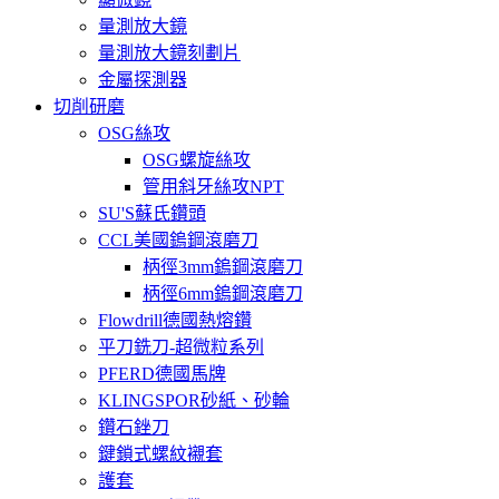
量測放大鏡
量測放大鏡刻劃片
金屬探測器
切削研磨
OSG絲攻
OSG螺旋絲攻
管用斜牙絲攻NPT
SU'S蘇氏鑽頭
CCL美國鎢鋼滾磨刀
柄徑3mm鎢鋼滾磨刀
柄徑6mm鎢鋼滾磨刀
Flowdrill德國熱熔鑽
平刀銑刀-超微粒系列
PFERD德國馬牌
KLINGSPOR砂紙、砂輪
鑽石銼刀
鍵鎖式螺紋襯套
護套