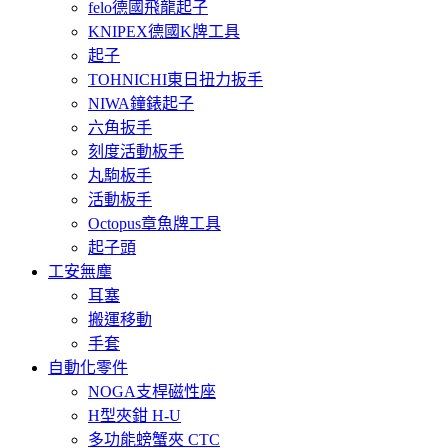
felo德國飛龍起子
KNIPEX德國K牌工具
起子
TOHNICHI東日扭力扳手
NIWA鐘錶起子
六角扳手
刻度活動板手
丸駒板手
活動板手
Octopus章魚牌工具
起子頭
工安無塵
耳塞
搬運移動
手套
自動化零件
NOGA支桿磁性座
H型夾鉗 H-U
多功能螃蟹夾 CTC