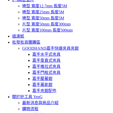
捲型 寬度12.7mm 長度5M
捲型 寬度25mm 長度5M
捲型 寬度50mm 長度5M
片型 寬度50mm 長度300mm
片型 寬度100mm 長度500mm
過濾紙
批發批貨團購區
GOODHAND嘉手快速夾具夾鉗
嘉手水平式夾具
嘉手垂直式夾具
嘉手推拉式夾具
嘉手門栓式夾具
嘉手壓著鉗
嘉手萬能鉗
嘉手夾鉗配件
關於好工具 YenG
最新消息與商品介紹
購物流程