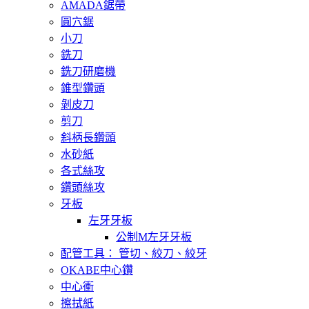
AMADA鋸帶
圓穴鋸
小刀
銑刀
銑刀研磨機
錐型鑽頭
剝皮刀
剪刀
斜柄長鑽頭
水砂紙
各式絲攻
鑽頭絲攻
牙板
左牙牙板
公制M左牙牙板
配管工具： 管切、絞刀、絞牙
OKABE中心鑽
中心衝
擦拭紙