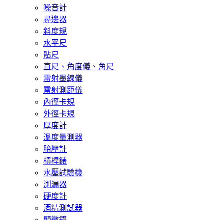
噪音計
尋邊器
斜度規
水平尺
貼尺
直尺、角度儀、角尺
雷射墨線儀
雷射測距儀
內徑卡規
外徑卡規
厚度計
溫度量測器
胎壓計
槓桿錶
水壓試驗機
測漏器
硬度計
酒精測試器
顯微鏡