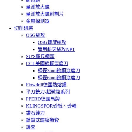
量測放大鏡
量測放大鏡刻劃片
金屬探測器
切削研磨
OSG絲攻
OSG螺旋絲攻
管用斜牙絲攻NPT
SU'S蘇氏鑽頭
CCL美國鎢鋼滾磨刀
柄徑3mm鎢鋼滾磨刀
柄徑6mm鎢鋼滾磨刀
Flowdrill德國熱熔鑽
平刀銑刀-超微粒系列
PFERD德國馬牌
KLINGSPOR砂紙、砂輪
鑽石銼刀
鍵鎖式螺紋襯套
護套