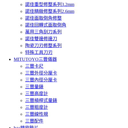
諾佳重型修整系列3.2mm
諾佳精緻修整系列2.6mm
諾佳面取倒角修整
諾佳回轉式面取倒角
萬用三角刮刀系列
諾佳雙邊修邊刀
陶瓷刀刃修整系列
特殊工具刀刃
MITUTOYO三豐儀器
三豐卡尺
三豐外徑分厘卡
三豐內徑分厘卡
三豐量錶
三豐高度計
三豐槓桿式量錶
三豐粗度計
三豐線性規
三豐配件
h+s精密墊片