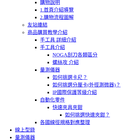
購物說明
1.首頁介紹導覽
2.購物流程圖解
友站連結
商品購買教學介紹
手工具 詳細介紹
手工具介紹
NOGA刮刀各類區分
螺絲攻 介紹
量測儀器
如何挑選卡尺？
如何挑選分厘卡(外徑測微器)？
IP國際保護等級介紹
自動化零件
快速夾具夾鉗
如何挑選快速夾鉗？
各國線徑規格對應整理
線上型錄
量測儀器