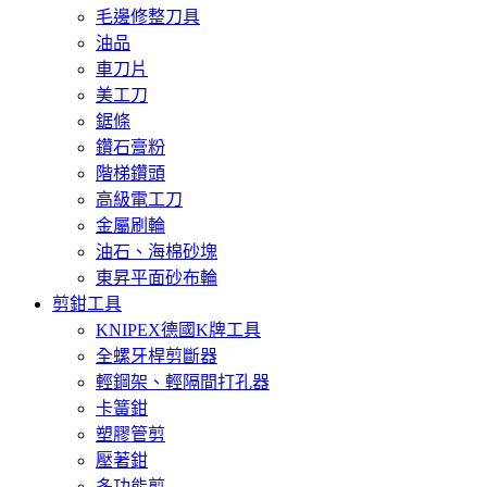
毛邊修整刀具
油品
車刀片
美工刀
鋸條
鑽石膏粉
階梯鑽頭
高級電工刀
金屬刷輪
油石、海棉砂塊
東昇平面砂布輪
剪鉗工具
KNIPEX德國K牌工具
全螺牙桿剪斷器
輕鋼架、輕隔間打孔器
卡簧鉗
塑膠管剪
壓著鉗
多功能剪