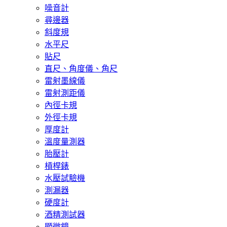
噪音計
尋邊器
斜度規
水平尺
貼尺
直尺、角度儀、角尺
雷射墨線儀
雷射測距儀
內徑卡規
外徑卡規
厚度計
溫度量測器
胎壓計
槓桿錶
水壓試驗機
測漏器
硬度計
酒精測試器
顯微鏡