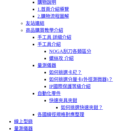
購物說明
1.首頁介紹導覽
2.購物流程圖解
友站連結
商品購買教學介紹
手工具 詳細介紹
手工具介紹
NOGA刮刀各類區分
螺絲攻 介紹
量測儀器
如何挑選卡尺？
如何挑選分厘卡(外徑測微器)？
IP國際保護等級介紹
自動化零件
快速夾具夾鉗
如何挑選快速夾鉗？
各國線徑規格對應整理
線上型錄
量測儀器