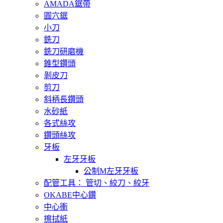
AMADA鋸帶
圓穴鋸
小刀
銑刀
銑刀研磨機
錐型鑽頭
剝皮刀
剪刀
斜柄長鑽頭
水砂紙
各式絲攻
鑽頭絲攻
牙板
左牙牙板
公制M左牙牙板
配管工具： 管切、絞刀、絞牙
OKABE中心鑽
中心衝
擦拭紙