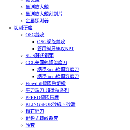
量測放大鏡
量測放大鏡刻劃片
金屬探測器
切削研磨
OSG絲攻
OSG螺旋絲攻
管用斜牙絲攻NPT
SU'S蘇氏鑽頭
CCL美國鎢鋼滾磨刀
柄徑3mm鎢鋼滾磨刀
柄徑6mm鎢鋼滾磨刀
Flowdrill德國熱熔鑽
平刀銑刀-超微粒系列
PFERD德國馬牌
KLINGSPOR砂紙、砂輪
鑽石銼刀
鍵鎖式螺紋襯套
護套