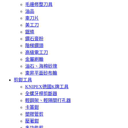
毛邊修整刀具
油品
車刀片
美工刀
鋸條
鑽石膏粉
階梯鑽頭
高級電工刀
金屬刷輪
油石、海棉砂塊
東昇平面砂布輪
剪鉗工具
KNIPEX德國K牌工具
全螺牙桿剪斷器
輕鋼架、輕隔間打孔器
卡簧鉗
塑膠管剪
壓著鉗
多功能剪