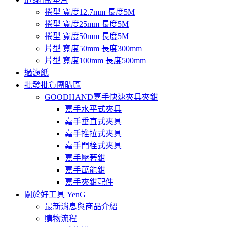
捲型 寬度12.7mm 長度5M
捲型 寬度25mm 長度5M
捲型 寬度50mm 長度5M
片型 寬度50mm 長度300mm
片型 寬度100mm 長度500mm
過濾紙
批發批貨團購區
GOODHAND嘉手快速夾具夾鉗
嘉手水平式夾具
嘉手垂直式夾具
嘉手推拉式夾具
嘉手門栓式夾具
嘉手壓著鉗
嘉手萬能鉗
嘉手夾鉗配件
關於好工具 YenG
最新消息與商品介紹
購物流程