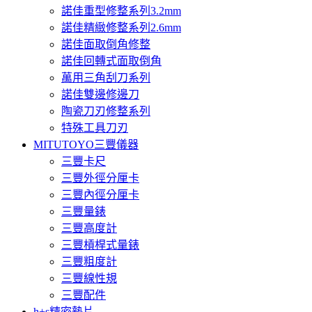
諾佳重型修整系列3.2mm
諾佳精緻修整系列2.6mm
諾佳面取倒角修整
諾佳回轉式面取倒角
萬用三角刮刀系列
諾佳雙邊修邊刀
陶瓷刀刃修整系列
特殊工具刀刃
MITUTOYO三豐儀器
三豐卡尺
三豐外徑分厘卡
三豐內徑分厘卡
三豐量錶
三豐高度計
三豐槓桿式量錶
三豐粗度計
三豐線性規
三豐配件
h+s精密墊片