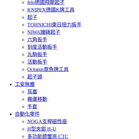
felo德國飛龍起子
KNIPEX德國K牌工具
起子
TOHNICHI東日扭力扳手
NIWA鐘錶起子
六角扳手
刻度活動板手
丸駒板手
活動板手
Octopus章魚牌工具
起子頭
工安無塵
耳塞
搬運移動
手套
自動化零件
NOGA支桿磁性座
H型夾鉗 H-U
多功能螃蟹夾 CTC