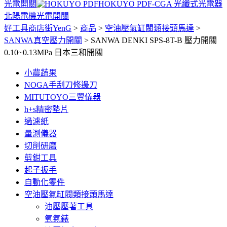
光電開關
HOKUYO PDF-CGA 光纖式光電器
北陽電機光電開關
好工具商店街YenG
>
商品
>
空油壓氣缸閥類接頭馬達
>
SANWA真空壓力開關
>
SANWA DENKI SPS-8T-B 壓力開關
0.10~0.13MPa 日本三和開關
小農蔬果
NOGA手刮刀修邊刀
MITUTOYO三豐儀器
h+s精密墊片
過濾紙
量測儀器
切削研磨
剪鉗工具
起子扳手
自動化零件
空油壓氣缸閥類接頭馬達
油壓壓著工具
氧氣錶