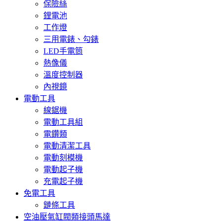
保險絲
鋰電池
工作燈
三用電錶、勾錶
LED手電筒
熱像儀
溫度控制器
內視鏡
電動工具
線鋸機
電動工具組
電鑽類
電動清潔工具
電動刻模機
電動起子機
充電起子機
免電工具
鏈條工具
空油壓氣缸閥類接頭馬達