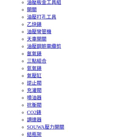
油壓板金工具組
開關
油壓打孔工具
乙炔錶
油壓彎管機
天車開關
油壓鋼筋電纜剪
氬氣錶
三點組合
氮氣錶
氣壓缸
逆止閥
充灌閥
噴油器
抗衡閥
CO2錶
調速器
SOUWA壓力開關
結瓶架