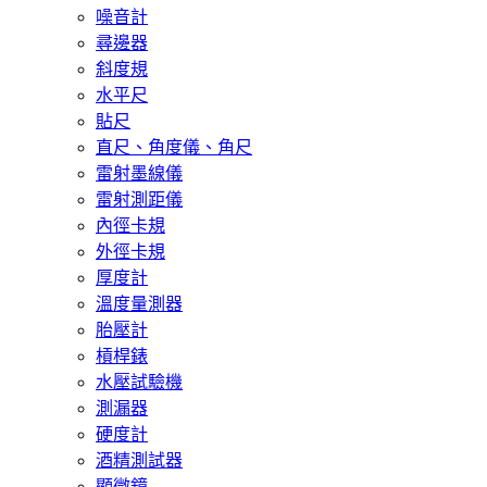
噪音計
尋邊器
斜度規
水平尺
貼尺
直尺、角度儀、角尺
雷射墨線儀
雷射測距儀
內徑卡規
外徑卡規
厚度計
溫度量測器
胎壓計
槓桿錶
水壓試驗機
測漏器
硬度計
酒精測試器
顯微鏡