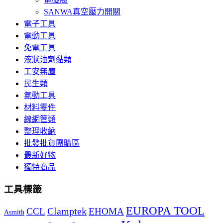
SANWA真空壓力開關
電子工具
電動工具
免電工具
液狀油劑黏類
工安無塵
民生類
氣動工具
材料零件
線網管類
整理收納
批發批貨團購區
最新好物
獨特商品
工具標籤
EUROPA TOOL
Clamptek
CCL
EHOMA
Asmith