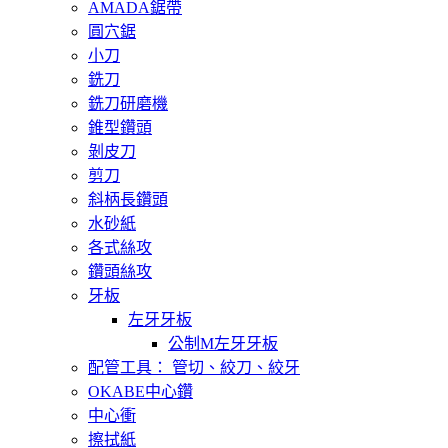
AMADA鋸帶
圓穴鋸
小刀
銑刀
銑刀研磨機
錐型鑽頭
剝皮刀
剪刀
斜柄長鑽頭
水砂紙
各式絲攻
鑽頭絲攻
牙板
左牙牙板
公制M左牙牙板
配管工具： 管切、絞刀、絞牙
OKABE中心鑽
中心衝
擦拭紙