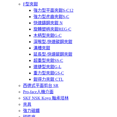
F型夾鉗
強力型平面夾鉗S-C12
強力型虎齒夾鉗S-C
快速鑄鋼夾鉗 N
旋轉塑柄夾鉗REG-C
木柄型夾鉗G-C
深喉型-快速碳鋼夾鉗
溝槽夾鉗
延長型-快速碳鋼夾鉗
超重型夾鉗SS-C
速捷型夾鉗G-L
重力型夾鉗GS-C
鉗得力夾鉗 CTL
西德式平面剪台 SR
Pro-face人機介面
SKF NSK Koyo 軸承培林
夾具
強力磁鐵
磁性座