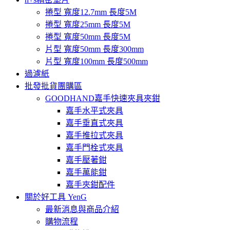
捲型 寬度12.7mm 長度5M
捲型 寬度25mm 長度5M
捲型 寬度50mm 長度5M
片型 寬度50mm 長度300mm
片型 寬度100mm 長度500mm
過濾紙
批發批貨團購區
GOODHAND嘉手快速夾具夾鉗
嘉手水平式夾具
嘉手垂直式夾具
嘉手推拉式夾具
嘉手門栓式夾具
嘉手壓著鉗
嘉手萬能鉗
嘉手夾鉗配件
關於好工具 YenG
最新消息與商品介紹
購物流程