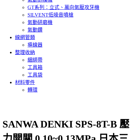
GT系列：立式、萬向氣壓攻牙機
SILVENT低噪音噴槍
氣動研磨機
氣動鑽
線網管類
導線器
整理收納
綑綁帶
工具箱
工具袋
材料零件
轉環
SANWA DENKI SPS-8T-B 壓
力開關 0.10~0.13MPa 日本三