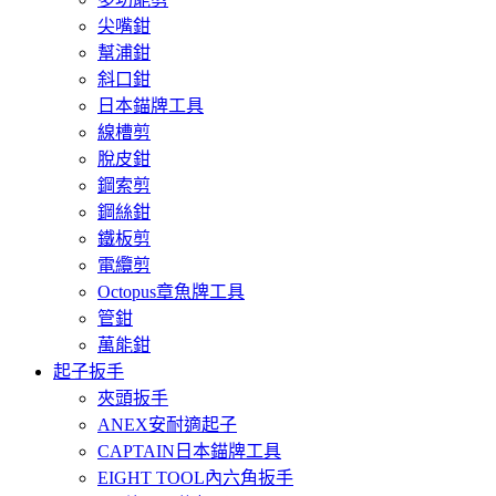
尖嘴鉗
幫浦鉗
斜口鉗
日本錨牌工具
線槽剪
脫皮鉗
鋼索剪
鋼絲鉗
鐵板剪
電纜剪
Octopus章魚牌工具
管鉗
萬能鉗
起子扳手
夾頭扳手
ANEX安耐適起子
CAPTAIN日本錨牌工具
EIGHT TOOL內六角扳手