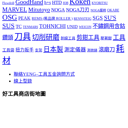
Koken
GoodHand
HTD
h+s
Flowdrill
KYORITSU
JOB
MARVEL
Mitutoyo
NOGA
NOGA刀刃
OKABE
NOGA握柄
OSG
SU'S
SGS
PEAK
REMS (舊品牌 ROLLER )
RENNSTEIG
SUS
TOHNICHI
不鏽鋼用含鈷
TC
UNID
TENMARS
WEICON
刀具
切削研磨
工具
剪鉗工具
鑽頭
壓著鉗
剝線工具
耗
日本製
測定儀器
滾磨刀
扭力扳手
工具袋
支架
測微錶
材
聯絡YENG–工具五金詢問方式
線上型錄
好工具商店街地圖