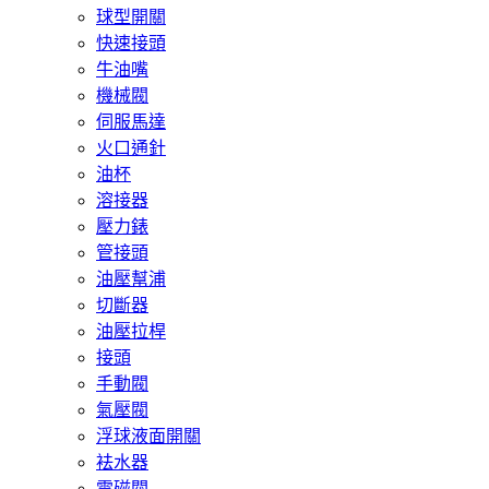
球型開關
快速接頭
牛油嘴
機械閥
伺服馬達
火口通針
油杯
溶接器
壓力錶
管接頭
油壓幫浦
切斷器
油壓拉桿
接頭
手動閥
氣壓閥
浮球液面開關
袪水器
電磁閥