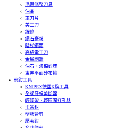
毛邊修整刀具
油品
車刀片
美工刀
鋸條
鑽石膏粉
階梯鑽頭
高級電工刀
金屬刷輪
油石、海棉砂塊
東昇平面砂布輪
剪鉗工具
KNIPEX德國K牌工具
全螺牙桿剪斷器
輕鋼架、輕隔間打孔器
卡簧鉗
塑膠管剪
壓著鉗
多功能剪