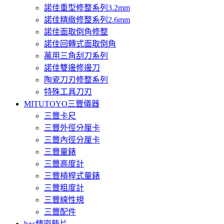
諾佳重型修整系列3.2mm
諾佳精緻修整系列2.6mm
諾佳面取倒角修整
諾佳回轉式面取倒角
萬用三角刮刀系列
諾佳雙邊修邊刀
陶瓷刀刃修整系列
特殊工具刀刃
MITUTOYO三豐儀器
三豐卡尺
三豐外徑分厘卡
三豐內徑分厘卡
三豐量錶
三豐高度計
三豐槓桿式量錶
三豐粗度計
三豐線性規
三豐配件
h+s精密墊片