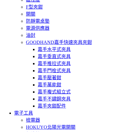
F型夾鉗
開關
防靜電桌墊
電源供應器
油封
GOODHAND嘉手快速夾具夾鉗
嘉手水平式夾具
嘉手垂直式夾具
嘉手推拉式夾具
嘉手門栓式夾具
嘉手壓著鉗
嘉手萬能鉗
嘉手複式組立式
嘉手不鏽鋼夾具
嘉手夾鉗配件
電子工具
檢電器
HOKUYO北陽光電開關