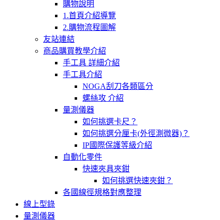
購物說明
1.首頁介紹導覽
2.購物流程圖解
友站連結
商品購買教學介紹
手工具 詳細介紹
手工具介紹
NOGA刮刀各類區分
螺絲攻 介紹
量測儀器
如何挑選卡尺？
如何挑選分厘卡(外徑測微器)？
IP國際保護等級介紹
自動化零件
快速夾具夾鉗
如何挑選快速夾鉗？
各國線徑規格對應整理
線上型錄
量測儀器