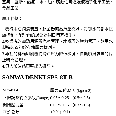
空氣、瓦斯、蒸氣、水、油、腐蝕性氣體及液體等化學工業、
食品工業
應用範例：
1.機械用油潤滑裝置，殺菌器的蒸汽壓檢測，冷卻水的斷水接
續控制、配管內的過濾器洞口堵塞檢測。
2.乾燥機的加熱用源蒸汽壓管理、水處理的壓力管理、飲用水
製造裝置的貯存槽壓力檢測。
3.報社的轉輪印刷機潤滑油壓力降低檢測，自動噴淋裝置的停
止時間管理。
4.無人加油站車輛出入確認。
SANWA DENKI SPS-8T-B
SPS-8T-B
壓力單位:MPa (kg/cm2)
下限調整範圍(壓力Range)
0.05～0.25 （0.5～2.5)
開閉壓力差
0.03～0.15 （0.3～1.5)
±0.01(±0.1)
容許公差