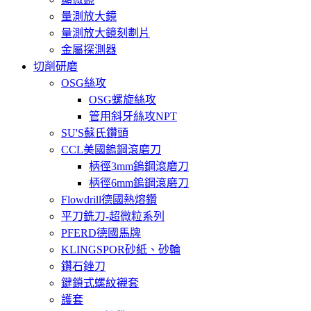
量測放大鏡
量測放大鏡刻劃片
金屬探測器
切削研磨
OSG絲攻
OSG螺旋絲攻
管用斜牙絲攻NPT
SU'S蘇氏鑽頭
CCL美國鎢鋼滾磨刀
柄徑3mm鎢鋼滾磨刀
柄徑6mm鎢鋼滾磨刀
Flowdrill德國熱熔鑽
平刀銑刀-超微粒系列
PFERD德國馬牌
KLINGSPOR砂紙、砂輪
鑽石銼刀
鍵鎖式螺紋襯套
護套