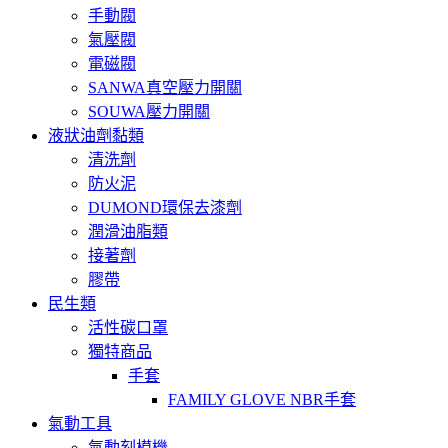
手動閥
氣壓閥
電磁閥
SANWA真空壓力開關
SOUWA壓力開關
液狀油劑黏類
清洗劑
防火泥
DUMOND環保去漆劑
潤滑油脂類
接著劑
膠帶
民生類
活性碳口罩
獨特商品
手套
FAMILY GLOVE NBR手套
氣動工具
氣動刻模機