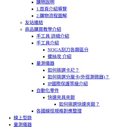
購物說明
1.首頁介紹導覽
2.購物流程圖解
友站連結
商品購買教學介紹
手工具 詳細介紹
手工具介紹
NOGA刮刀各類區分
螺絲攻 介紹
量測儀器
如何挑選卡尺？
如何挑選分厘卡(外徑測微器)？
IP國際保護等級介紹
自動化零件
快速夾具夾鉗
如何挑選快速夾鉗？
各國線徑規格對應整理
線上型錄
量測儀器