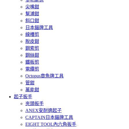
尖嘴鉗
幫浦鉗
斜口鉗
日本錨牌工具
線槽剪
脫皮鉗
鋼索剪
鋼絲鉗
鐵板剪
電纜剪
Octopus章魚牌工具
管鉗
萬能鉗
起子扳手
夾頭扳手
ANEX安耐適起子
CAPTAIN日本錨牌工具
EIGHT TOOL內六角扳手