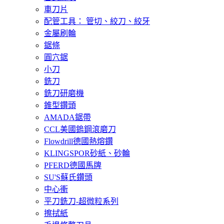
車刀片
配管工具： 管切、絞刀、絞牙
金屬刷輪
鋸條
圓穴鋸
小刀
銑刀
銑刀研磨機
錐型鑽頭
AMADA鋸帶
CCL美國鎢鋼滾磨刀
Flowdrill德國熱熔鑽
KLINGSPOR砂紙、砂輪
PFERD德國馬牌
SU'S蘇氏鑽頭
中心衝
平刀銑刀-超微粒系列
擦拭紙