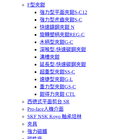
F型夾鉗
強力型平面夾鉗S-C12
強力型虎齒夾鉗S-C
快速鑄鋼夾鉗 N
旋轉塑柄夾鉗REG-C
木柄型夾鉗G-C
深喉型-快速碳鋼夾鉗
溝槽夾鉗
延長型-快速碳鋼夾鉗
超重型夾鉗SS-C
速捷型夾鉗G-L
重力型夾鉗GS-C
鉗得力夾鉗 CTL
西德式平面剪台 SR
Pro-face人機介面
SKF NSK Koyo 軸承培林
夾具
強力磁鐵
磁性座