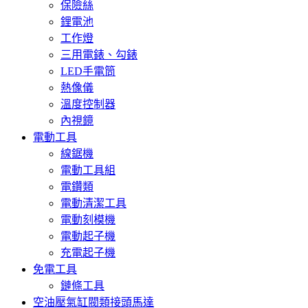
保險絲
鋰電池
工作燈
三用電錶、勾錶
LED手電筒
熱像儀
溫度控制器
內視鏡
電動工具
線鋸機
電動工具組
電鑽類
電動清潔工具
電動刻模機
電動起子機
充電起子機
免電工具
鏈條工具
空油壓氣缸閥類接頭馬達