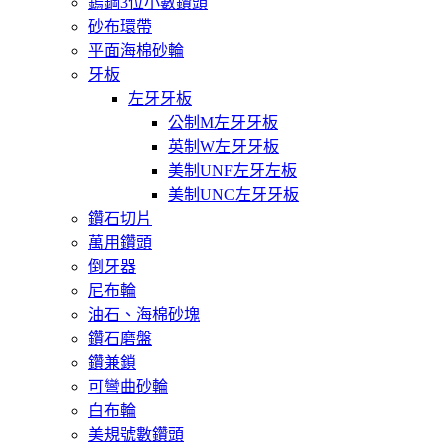
鎢鋼3位小數鑽頭
砂布環帶
平面海棉砂輪
牙板
左牙牙板
公制M左牙牙板
英制W左牙牙板
美制UNF左牙左板
美制UNC左牙牙板
鑽石切片
萬用鑽頭
倒牙器
尼布輪
油石、海棉砂塊
鑽石磨盤
鑽兼鎖
可彎曲砂輪
白布輪
美規號數鑽頭