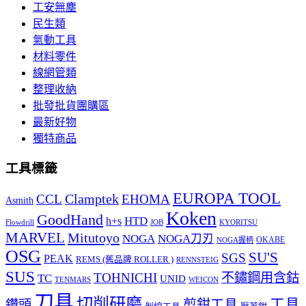
工安無塵
民生類
氣動工具
材料零件
線網管類
整理收納
批發批貨團購區
最新好物
獨特商品
工具標籤
EUROPA TOOL
Clamptek
CCL
EHOMA
Asmith
Koken
GoodHand
HTD
h+s
Flowdrill
KYORITSU
JOB
MARVEL
Mitutoyo
NOGA
NOGA刀刃
OKABE
NOGA握柄
OSG
SU'S
SGS
PEAK
REMS (舊品牌 ROLLER )
RENNSTEIG
SUS
TOHNICHI
不鏽鋼用含鈷
TC
UNID
TENMARS
WEICON
刀具
切削研磨
工具
剪鉗工具
鑽頭