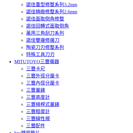
諾佳重型修整系列3.2mm
諾佳精緻修整系列2.6mm
諾佳面取倒角修整
諾佳回轉式面取倒角
萬用三角刮刀系列
諾佳雙邊修邊刀
陶瓷刀刃修整系列
特殊工具刀刃
MITUTOYO三豐儀器
三豐卡尺
三豐外徑分厘卡
三豐內徑分厘卡
三豐量錶
三豐高度計
三豐槓桿式量錶
三豐粗度計
三豐線性規
三豐配件
h+s精密墊片