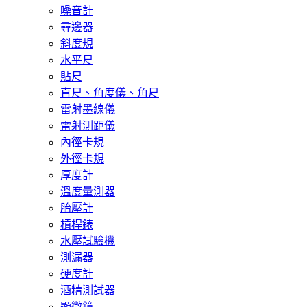
噪音計
尋邊器
斜度規
水平尺
貼尺
直尺、角度儀、角尺
雷射墨線儀
雷射測距儀
內徑卡規
外徑卡規
厚度計
溫度量測器
胎壓計
槓桿錶
水壓試驗機
測漏器
硬度計
酒精測試器
顯微鏡