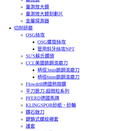
量測放大鏡
量測放大鏡刻劃片
金屬探測器
切削研磨
OSG絲攻
OSG螺旋絲攻
管用斜牙絲攻NPT
SU'S蘇氏鑽頭
CCL美國鎢鋼滾磨刀
柄徑3mm鎢鋼滾磨刀
柄徑6mm鎢鋼滾磨刀
Flowdrill德國熱熔鑽
平刀銑刀-超微粒系列
PFERD德國馬牌
KLINGSPOR砂紙、砂輪
鑽石銼刀
鍵鎖式螺紋襯套
護套