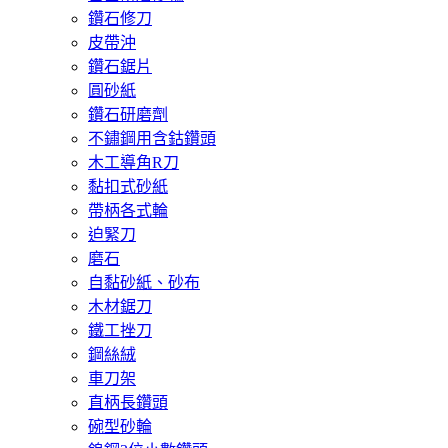
鑽石修刀
皮帶沖
鑽石鋸片
圓砂紙
鑽石研磨劑
不鏽鋼用含鈷鑽頭
木工導角R刀
黏扣式砂紙
帶柄各式輪
迫緊刀
磨石
自黏砂紙、砂布
木材鋸刀
鐵工挫刀
鋼絲絨
車刀架
直柄長鑽頭
碗型砂輪