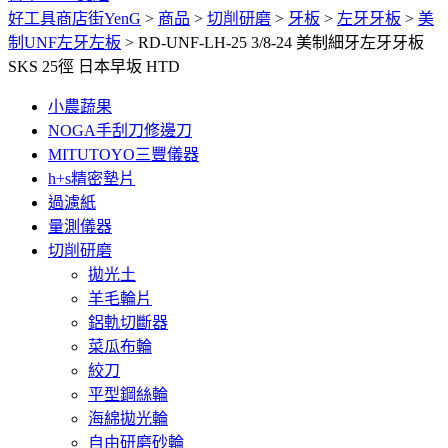
好工具商店街YenG
>
商品
>
切削研磨
>
牙板
>
左牙牙板
>
美
制UNF左牙左板
>
RD-UNF-LH-25 3/8-24 美制細牙左牙牙板
SKS 25徑 日本早坂 HTD
小農蔬果
NOGA手刮刀修邊刀
MITUTOYO三豐儀器
h+s精密墊片
過濾紙
量測儀器
切削研磨
拋光土
羊毛輪片
鋁軌切斷器
菜瓜布輪
絞刀
平型鋼絲輪
海綿拋光輪
自由研磨砂輪