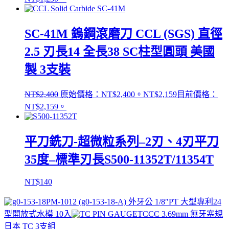
SC-41M 鎢鋼滾磨刀 CCL (SGS) 直徑
2.5 刃長14 全長38 SC柱型圓頭 美國
製 3支裝
NT$
2,400
原始價格：NT$2,400。
NT$
2,159
目前價格：
NT$2,159。
平刀銑刀-超微粒系列–2刃、4刃平刀
35度–標準刃長S500-11352T/11354T
NT$
140
PM-1012 (g0-153-18-A) 外牙公 1/8″PT 大型專利24
型開放式水模 10入
TCCC 3.69mm 無牙塞規
日本 TC 3支組