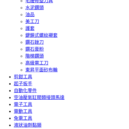
毛邊修整刀具
水泥鑽頭
油品
美工刀
護套
鍵鎖式螺紋襯套
鑽石銼刀
鑽石膏粉
階梯鑽頭
高級電工刀
東昇平面砂布輪
剪鉗工具
起子扳手
自動化零件
空油壓氣缸閥類接頭馬達
電子工具
電動工具
免電工具
液狀油劑黏類