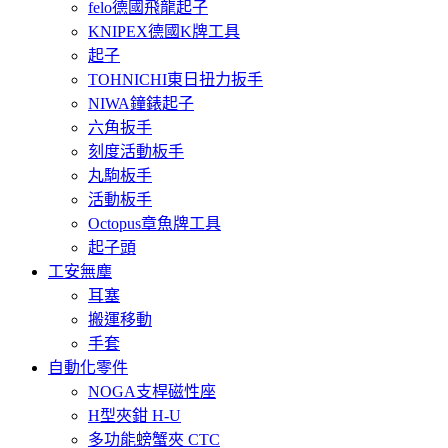
felo德國飛龍起子
KNIPEX德國K牌工具
起子
TOHNICHI東日扭力扳手
NIWA鐘錶起子
六角扳手
刻度活動板手
丸駒板手
活動板手
Octopus章魚牌工具
起子頭
工安無塵
耳塞
搬運移動
手套
自動化零件
NOGA支桿磁性座
H型夾鉗 H-U
多功能螃蟹夾 CTC