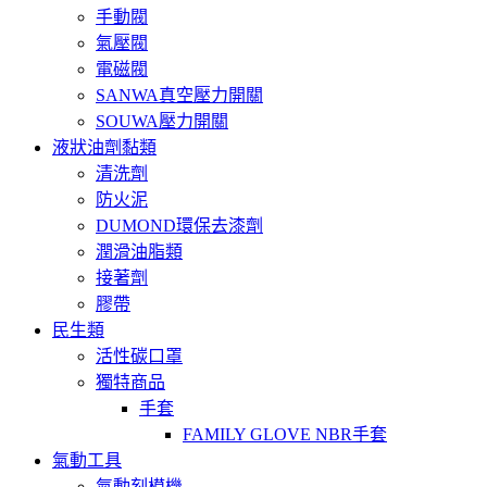
手動閥
氣壓閥
電磁閥
SANWA真空壓力開關
SOUWA壓力開關
液狀油劑黏類
清洗劑
防火泥
DUMOND環保去漆劑
潤滑油脂類
接著劑
膠帶
民生類
活性碳口罩
獨特商品
手套
FAMILY GLOVE NBR手套
氣動工具
氣動刻模機