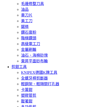
毛邊修整刀具
油品
車刀片
美工刀
鋸條
鑽石膏粉
階梯鑽頭
高級電工刀
金屬刷輪
油石、海棉砂塊
東昇平面砂布輪
剪鉗工具
KNIPEX德國K牌工具
全螺牙桿剪斷器
輕鋼架、輕隔間打孔器
卡簧鉗
塑膠管剪
壓著鉗
多功能剪