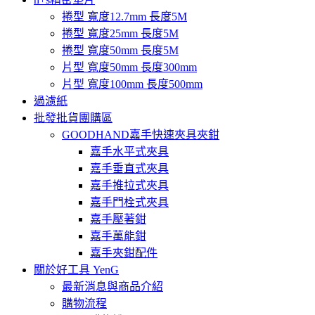
捲型 寬度12.7mm 長度5M
捲型 寬度25mm 長度5M
捲型 寬度50mm 長度5M
片型 寬度50mm 長度300mm
片型 寬度100mm 長度500mm
過濾紙
批發批貨團購區
GOODHAND嘉手快速夾具夾鉗
嘉手水平式夾具
嘉手垂直式夾具
嘉手推拉式夾具
嘉手門栓式夾具
嘉手壓著鉗
嘉手萬能鉗
嘉手夾鉗配件
關於好工具 YenG
最新消息與商品介紹
購物流程