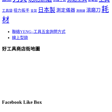
壓著鉗
剝線工具
耗
日本製
測定儀器
滾磨刀
扭力扳手
工具袋
支架
測微錶
材
聯絡YENG–工具五金詢問方式
線上型錄
好工具商店街地圖
Facebook Like Box