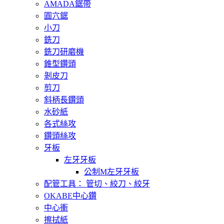
AMADA鋸帶
圓穴鋸
小刀
銑刀
銑刀研磨機
錐型鑽頭
剝皮刀
剪刀
斜柄長鑽頭
水砂紙
各式絲攻
鑽頭絲攻
牙板
左牙牙板
公制M左牙牙板
配管工具： 管切、絞刀、絞牙
OKABE中心鑽
中心衝
擦拭紙