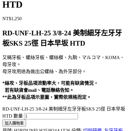
HTD
NT$
1,250
RD-UNF-LH-25 3/8-24 美制細牙左牙牙
板SKS 25徑 日本早坂 HTD
又稱牙板、螺絲牙板、螺絲模、丸駒、マルコマ、KOMA、
母牙攻。
母牙攻用途為做出公螺絲、為外牙部分。
*絲攻、牙板品項流動率大，可能有缺貨情況，
若有缺貨會mail、電話聯絡告知。
**此為牙板品項示意圖，實際依規格而定。
RD-UNF-LH-25 3/8-24 美制細牙左牙牙板SKS 25徑 日本早坂
HTD 數量
加入購物車
貨號:
H5RDUNFLH253824A1T26
分類:
切削研磨
,
左牙牙板
,