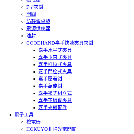
F型夾鉗
開關
防靜電桌墊
電源供應器
油封
GOODHAND嘉手快速夾具夾鉗
嘉手水平式夾具
嘉手垂直式夾具
嘉手推拉式夾具
嘉手門栓式夾具
嘉手壓著鉗
嘉手萬能鉗
嘉手複式組立式
嘉手不鏽鋼夾具
嘉手夾鉗配件
電子工具
檢電器
HOKUYO北陽光電開關