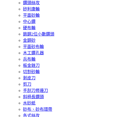
鑽頭絲攻
矽利康輪
平面砂輪
中心鑽
硬布輪
鎢鋼2位小數鑽頭
金鋼砂
平面砂布輪
木工鑽孔器
兵布輪
板金銼刀
切割砂輪
剝皮刀
剪刀
手刮刀修邊刀
斜柄長鑽頭
水砂紙
砂布、砂布環帶
各式絲攻