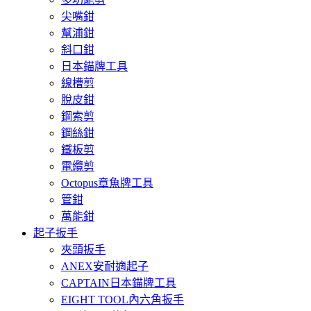
尖嘴鉗
幫浦鉗
斜口鉗
日本錨牌工具
線槽剪
脫皮鉗
鋼索剪
鋼絲鉗
鐵板剪
電纜剪
Octopus章魚牌工具
管鉗
萬能鉗
起子扳手
夾頭扳手
ANEX安耐適起子
CAPTAIN日本錨牌工具
EIGHT TOOL內六角扳手