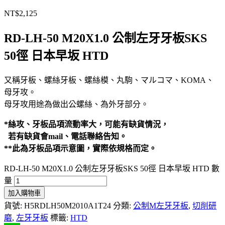
NT$
2,125
RD-LH-50 M20X1.0 公制左牙牙板SKS
50徑 日本早坂 HTD
又稱牙板、螺絲牙板、螺絲模、丸駒、マルコマ、KOMA、
母牙攻。
母牙攻用途為做出公螺絲、為外牙部分。
*絲攻、牙板品項流動率大，可能有缺貨情況，
若有缺貨會mail、電話聯絡告知。
**此為牙板品項示意圖，實際依規格而定。
RD-LH-50 M20X1.0 公制左牙牙板SKS 50徑 日本早坂 HTD 數
量
加入購物車
貨號:
H5RDLH50M2010A1T24
分類:
公制M左牙牙板
,
切削研
磨
,
左牙牙板
標籤:
HTD