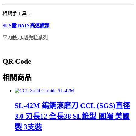
相關手工具：
SUS覆TiAIN高速鑽頭
平刀銑刀-超微粒系列
QR Code
相關商品
SL-42M 鎢鋼滾磨刀 CCL (SGS)直徑
3.0 刃長12 全長38 SL錐型-圓端 美國
製 3支裝