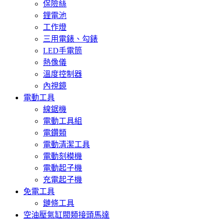
保險絲
鋰電池
工作燈
三用電錶、勾錶
LED手電筒
熱像儀
溫度控制器
內視鏡
電動工具
線鋸機
電動工具組
電鑽類
電動清潔工具
電動刻模機
電動起子機
充電起子機
免電工具
鏈條工具
空油壓氣缸閥類接頭馬達