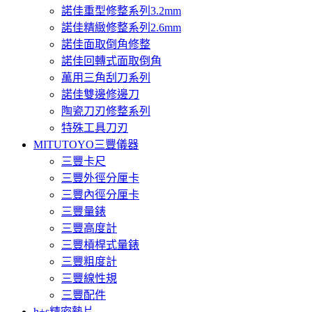
諾佳重型修整系列3.2mm
諾佳精緻修整系列2.6mm
諾佳面取倒角修整
諾佳回轉式面取倒角
萬用三角刮刀系列
諾佳雙邊修邊刀
陶瓷刀刃修整系列
特殊工具刀刃
MITUTOYO三豐儀器
三豐卡尺
三豐外徑分厘卡
三豐內徑分厘卡
三豐量錶
三豐高度計
三豐槓桿式量錶
三豐粗度計
三豐線性規
三豐配件
h+s精密墊片