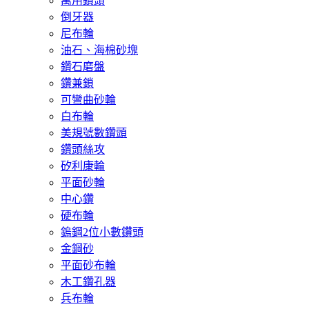
萬用鑽頭
倒牙器
尼布輪
油石、海棉砂塊
鑽石磨盤
鑽兼鎖
可彎曲砂輪
白布輪
美規號數鑽頭
鑽頭絲攻
矽利康輪
平面砂輪
中心鑽
硬布輪
鎢鋼2位小數鑽頭
金鋼砂
平面砂布輪
木工鑽孔器
兵布輪