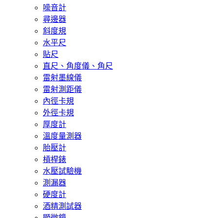
噪音計
尋邊器
斜度規
水平尺
貼尺
直尺、角度儀、角尺
雷射墨線儀
雷射測距儀
內徑卡規
外徑卡規
厚度計
溫度量測器
胎壓計
槓桿錶
水壓試驗機
測漏器
硬度計
酒精測試器
顯微鏡