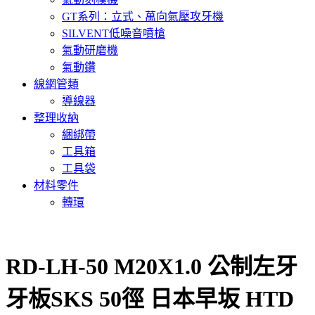
GT系列：立式、萬向氣壓攻牙機
SILVENT低噪音噴槍
氣動研磨機
氣動鑽
線網管類
導線器
整理收納
綑綁帶
工具箱
工具袋
材料零件
轉環
RD-LH-50 M20X1.0 公制左牙
牙板SKS 50徑 日本早坂 HTD