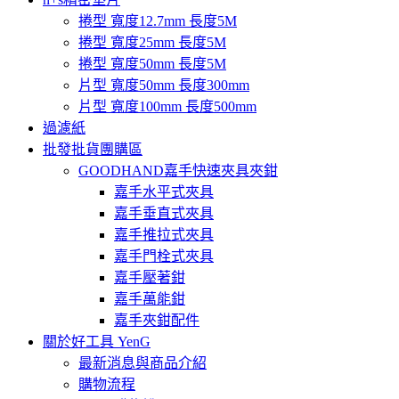
捲型 寬度12.7mm 長度5M
捲型 寬度25mm 長度5M
捲型 寬度50mm 長度5M
片型 寬度50mm 長度300mm
片型 寬度100mm 長度500mm
過濾紙
批發批貨團購區
GOODHAND嘉手快速夾具夾鉗
嘉手水平式夾具
嘉手垂直式夾具
嘉手推拉式夾具
嘉手門栓式夾具
嘉手壓著鉗
嘉手萬能鉗
嘉手夾鉗配件
關於好工具 YenG
最新消息與商品介紹
購物流程