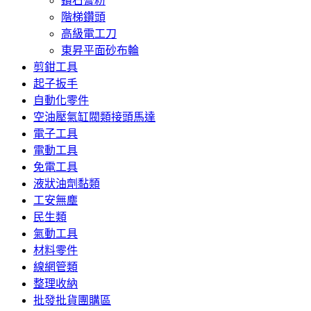
鑽石膏粉
階梯鑽頭
高級電工刀
東昇平面砂布輪
剪鉗工具
起子扳手
自動化零件
空油壓氣缸閥類接頭馬達
電子工具
電動工具
免電工具
液狀油劑黏類
工安無塵
民生類
氣動工具
材料零件
線網管類
整理收納
批發批貨團購區