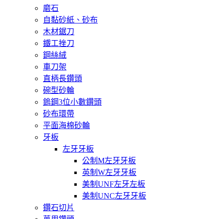
磨石
自黏砂紙、砂布
木材鋸刀
鐵工挫刀
鋼絲絨
車刀架
直柄長鑽頭
碗型砂輪
鎢鋼3位小數鑽頭
砂布環帶
平面海棉砂輪
牙板
左牙牙板
公制M左牙牙板
英制W左牙牙板
美制UNF左牙左板
美制UNC左牙牙板
鑽石切片