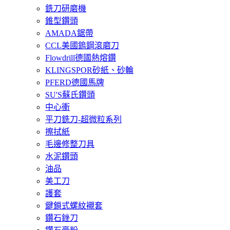
銑刀研磨機
錐型鑽頭
AMADA鋸帶
CCL美國鎢鋼滾磨刀
Flowdrill德國熱熔鑽
KLINGSPOR砂紙、砂輪
PFERD德國馬牌
SU'S蘇氏鑽頭
中心衝
平刀銑刀-超微粒系列
擦拭紙
毛邊修整刀具
水泥鑽頭
油品
美工刀
護套
鍵鎖式螺紋襯套
鑽石銼刀