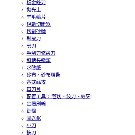
板金銼刀
拋光土
羊毛輪片
鋁軌切斷器
切割砂輪
剝皮刀
剪刀
手刮刀修邊刀
斜柄長鑽頭
水砂紙
砂布、砂布環帶
各式絲攻
車刀片
配管工具： 管切、絞刀、絞牙
金屬刷輪
鋸條
圓穴鋸
小刀
銑刀