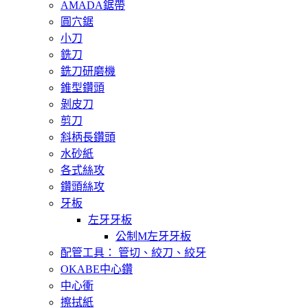
AMADA鋸帶
圓穴鋸
小刀
銑刀
銑刀研磨機
錐型鑽頭
剝皮刀
剪刀
斜柄長鑽頭
水砂紙
各式絲攻
鑽頭絲攻
牙板
左牙牙板
公制M左牙牙板
配管工具： 管切、絞刀、絞牙
OKABE中心鑽
中心衝
擦拭紙