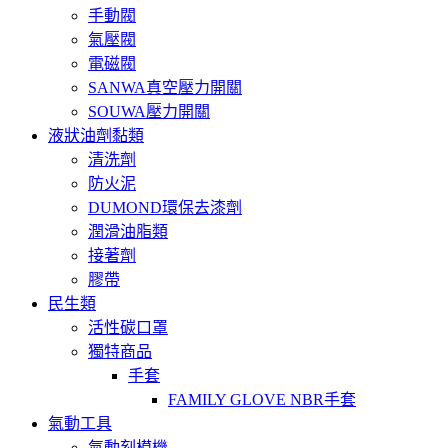
手動閥
氣壓閥
電磁閥
SANWA真空壓力開關
SOUWA壓力開關
液狀油劑黏類
清洗劑
防火泥
DUMOND環保去漆劑
潤滑油脂類
接著劑
膠帶
民生類
活性碳口罩
獨特商品
手套
FAMILY GLOVE NBR手套
氣動工具
氣動刻模機