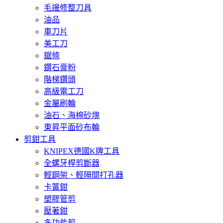
毛邊修整刀具
油品
車刀片
美工刀
鋸條
鑽石膏粉
階梯鑽頭
高級電工刀
金屬刷輪
油石、海棉砂塊
東昇平面砂布輪
剪鉗工具
KNIPEX德國K牌工具
全螺牙桿剪斷器
輕鋼架、輕隔間打孔器
卡簧鉗
塑膠管剪
壓著鉗
多功能剪