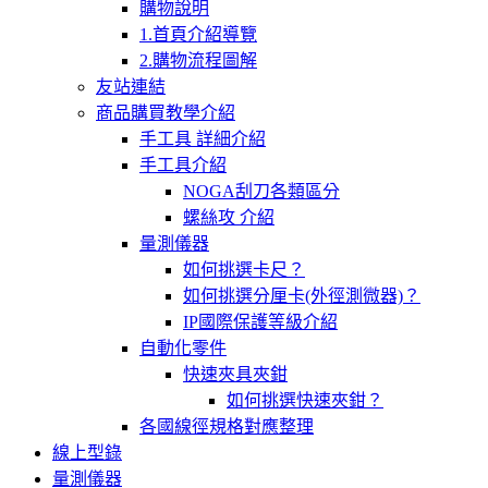
購物說明
1.首頁介紹導覽
2.購物流程圖解
友站連結
商品購買教學介紹
手工具 詳細介紹
手工具介紹
NOGA刮刀各類區分
螺絲攻 介紹
量測儀器
如何挑選卡尺？
如何挑選分厘卡(外徑測微器)？
IP國際保護等級介紹
自動化零件
快速夾具夾鉗
如何挑選快速夾鉗？
各國線徑規格對應整理
線上型錄
量測儀器