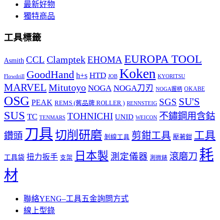
最新好物
獨特商品
工具標籤
EUROPA TOOL
Clamptek
CCL
EHOMA
Asmith
Koken
GoodHand
HTD
h+s
Flowdrill
KYORITSU
JOB
MARVEL
Mitutoyo
NOGA
NOGA刀刃
OKABE
NOGA握柄
OSG
SU'S
SGS
PEAK
REMS (舊品牌 ROLLER )
RENNSTEIG
SUS
TOHNICHI
不鏽鋼用含鈷
TC
UNID
TENMARS
WEICON
刀具
切削研磨
工具
剪鉗工具
鑽頭
壓著鉗
剝線工具
耗
日本製
測定儀器
滾磨刀
扭力扳手
工具袋
支架
測微錶
材
聯絡YENG–工具五金詢問方式
線上型錄