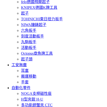
felo德國飛龍起子
KNIPEX德國K牌工具
起子
TOHNICHI東日扭力扳手
NIWA鐘錶起子
六角扳手
刻度活動板手
丸駒板手
活動板手
Octopus章魚牌工具
起子頭
工安無塵
耳塞
搬運移動
手套
自動化零件
NOGA支桿磁性座
H型夾鉗 H-U
多功能螃蟹夾 CTC