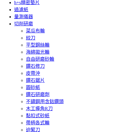
h+s精密墊片
過濾紙
量測儀器
切削研磨
菜瓜布輪
絞刀
平型鋼絲輪
海綿拋光輪
自由研磨砂輪
鑽石修刀
皮帶沖
鑽石鋸片
圓砂紙
鑽石研磨劑
不鏽鋼用含鈷鑽頭
木工導角R刀
黏扣式砂紙
帶柄各式輪
迫緊刀