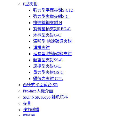
F型夾鉗
強力型平面夾鉗S-C12
強力型虎齒夾鉗S-C
快速鑄鋼夾鉗 N
旋轉塑柄夾鉗REG-C
木柄型夾鉗G-C
深喉型-快速碳鋼夾鉗
溝槽夾鉗
延長型-快速碳鋼夾鉗
超重型夾鉗SS-C
速捷型夾鉗G-L
重力型夾鉗GS-C
鉗得力夾鉗 CTL
西德式平面剪台 SR
Pro-face人機介面
SKF NSK Koyo 軸承培林
夾具
強力磁鐵
磁性座