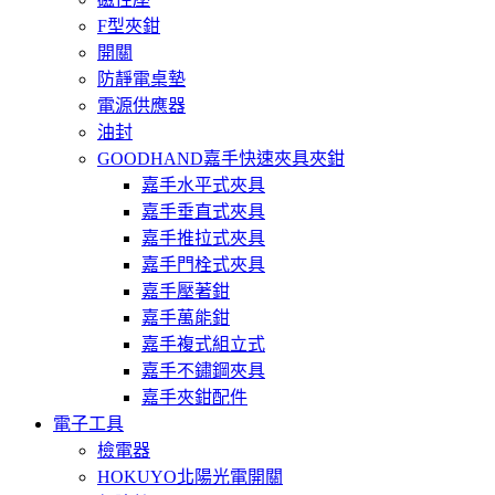
F型夾鉗
開關
防靜電桌墊
電源供應器
油封
GOODHAND嘉手快速夾具夾鉗
嘉手水平式夾具
嘉手垂直式夾具
嘉手推拉式夾具
嘉手門栓式夾具
嘉手壓著鉗
嘉手萬能鉗
嘉手複式組立式
嘉手不鏽鋼夾具
嘉手夾鉗配件
電子工具
檢電器
HOKUYO北陽光電開關