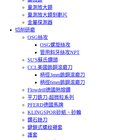
量測放大鏡
量測放大鏡刻劃片
金屬探測器
切削研磨
OSG絲攻
OSG螺旋絲攻
管用斜牙絲攻NPT
SU'S蘇氏鑽頭
CCL美國鎢鋼滾磨刀
柄徑3mm鎢鋼滾磨刀
柄徑6mm鎢鋼滾磨刀
Flowdrill德國熱熔鑽
平刀銑刀-超微粒系列
PFERD德國馬牌
KLINGSPOR砂紙、砂輪
鑽石銼刀
鍵鎖式螺紋襯套
護套