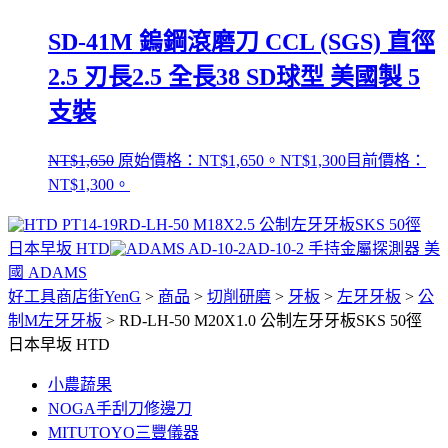
SD-41M 鎢鋼滾磨刀 CCL (SGS) 直徑
2.5 刃長2.5 全長38 SD球型 美國製 5
支裝
NT$
1,650
原始價格：NT$1,650。
NT$
1,300
目前價格：
NT$1,300。
RD-LH-50 M18X2.5 公制左牙牙板SKS 50徑
日本早坂 HTD
AD-10-2 手持金屬探測器 美
國 ADAMS
好工具商店街YenG
>
商品
>
切削研磨
>
牙板
>
左牙牙板
>
公
制M左牙牙板
>
RD-LH-50 M20X1.0 公制左牙牙板SKS 50徑
日本早坂 HTD
小農蔬果
NOGA手刮刀修邊刀
MITUTOYO三豐儀器