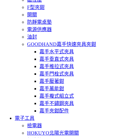
F型夾鉗
開關
防靜電桌墊
電源供應器
油封
GOODHAND嘉手快速夾具夾鉗
嘉手水平式夾具
嘉手垂直式夾具
嘉手推拉式夾具
嘉手門栓式夾具
嘉手壓著鉗
嘉手萬能鉗
嘉手複式組立式
嘉手不鏽鋼夾具
嘉手夾鉗配件
電子工具
檢電器
HOKUYO北陽光電開關