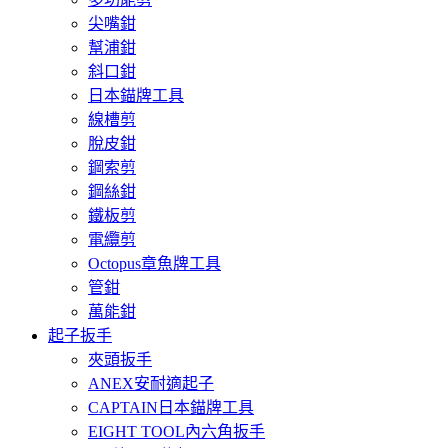
尖嘴鉗
幫浦鉗
斜口鉗
日本錨牌工具
線槽剪
脫皮鉗
鋼索剪
鋼絲鉗
鐵板剪
電纜剪
Octopus章魚牌工具
管鉗
萬能鉗
起子扳手
夾頭扳手
ANEX安耐適起子
CAPTAIN日本錨牌工具
EIGHT TOOL內六角扳手