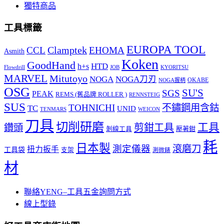
獨特商品
工具標籤
EUROPA TOOL
Clamptek
CCL
EHOMA
Asmith
Koken
GoodHand
HTD
h+s
Flowdrill
KYORITSU
JOB
MARVEL
Mitutoyo
NOGA
NOGA刀刃
OKABE
NOGA握柄
OSG
SU'S
SGS
PEAK
REMS (舊品牌 ROLLER )
RENNSTEIG
SUS
TOHNICHI
不鏽鋼用含鈷
TC
UNID
TENMARS
WEICON
刀具
切削研磨
工具
剪鉗工具
鑽頭
壓著鉗
剝線工具
耗
日本製
測定儀器
滾磨刀
扭力扳手
工具袋
支架
測微錶
材
聯絡YENG–工具五金詢問方式
線上型錄