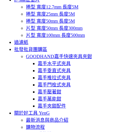
捲型 寬度12.7mm 長度5M
捲型 寬度25mm 長度5M
捲型 寬度50mm 長度5M
片型 寬度50mm 長度300mm
片型 寬度100mm 長度500mm
過濾紙
批發批貨團購區
GOODHAND嘉手快速夾具夾鉗
嘉手水平式夾具
嘉手垂直式夾具
嘉手推拉式夾具
嘉手門栓式夾具
嘉手壓著鉗
嘉手萬能鉗
嘉手夾鉗配件
關於好工具 YenG
最新消息與商品介紹
購物流程