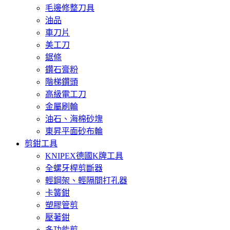
毛邊修整刀具
油品
車刀片
美工刀
鋸條
鑽石膏粉
階梯鑽頭
高級電工刀
金屬刷輪
油石、海棉砂塊
東昇平面砂布輪
剪鉗工具
KNIPEX德國K牌工具
全螺牙桿剪斷器
輕鋼架、輕隔間打孔器
卡簧鉗
塑膠管剪
壓著鉗
多功能剪