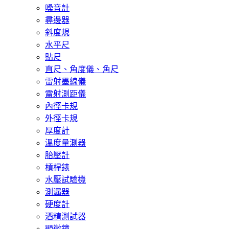
噪音計
尋邊器
斜度規
水平尺
貼尺
直尺、角度儀、角尺
雷射墨線儀
雷射測距儀
內徑卡規
外徑卡規
厚度計
溫度量測器
胎壓計
槓桿錶
水壓試驗機
測漏器
硬度計
酒精測試器
顯微鏡