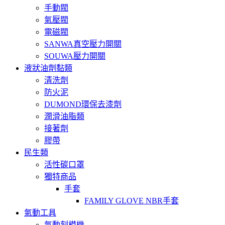
手動閥
氣壓閥
電磁閥
SANWA真空壓力開關
SOUWA壓力開關
液狀油劑黏類
清洗劑
防火泥
DUMOND環保去漆劑
潤滑油脂類
接著劑
膠帶
民生類
活性碳口罩
獨特商品
手套
FAMILY GLOVE NBR手套
氣動工具
氣動刻模機