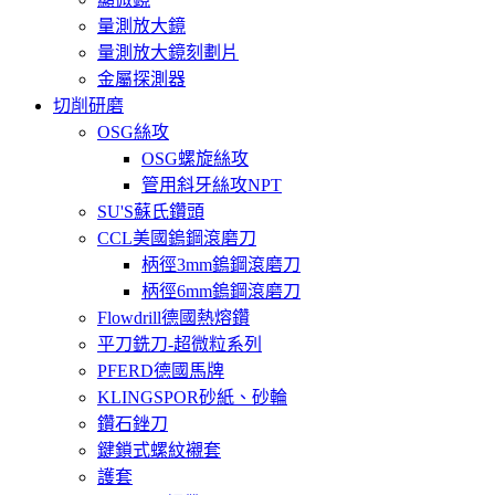
量測放大鏡
量測放大鏡刻劃片
金屬探測器
切削研磨
OSG絲攻
OSG螺旋絲攻
管用斜牙絲攻NPT
SU'S蘇氏鑽頭
CCL美國鎢鋼滾磨刀
柄徑3mm鎢鋼滾磨刀
柄徑6mm鎢鋼滾磨刀
Flowdrill德國熱熔鑽
平刀銑刀-超微粒系列
PFERD德國馬牌
KLINGSPOR砂紙、砂輪
鑽石銼刀
鍵鎖式螺紋襯套
護套