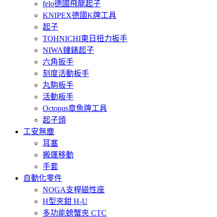
felo德國飛龍起子
KNIPEX德國K牌工具
起子
TOHNICHI東日扭力扳手
NIWA鐘錶起子
六角扳手
刻度活動板手
丸駒板手
活動板手
Octopus章魚牌工具
起子頭
工安無塵
耳塞
搬運移動
手套
自動化零件
NOGA支桿磁性座
H型夾鉗 H-U
多功能螃蟹夾 CTC