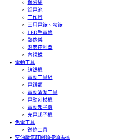
保險絲
鋰電池
工作燈
三用電錶、勾錶
LED手電筒
熱像儀
溫度控制器
內視鏡
電動工具
線鋸機
電動工具組
電鑽類
電動清潔工具
電動刻模機
電動起子機
充電起子機
免電工具
鏈條工具
空油壓氣缸閥類接頭馬達