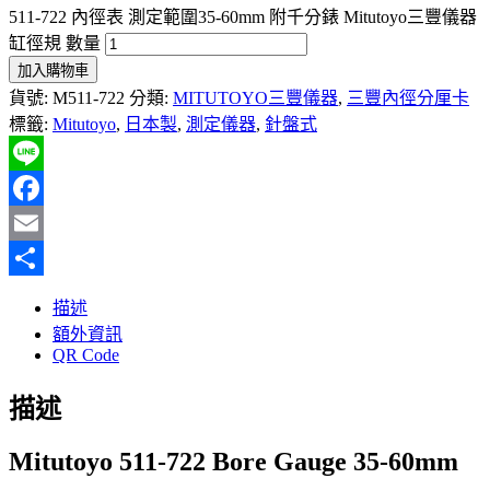
511-722 內徑表 測定範圍35-60mm 附千分錶 Mitutoyo三豐儀器
缸徑規 數量
加入購物車
貨號:
M511-722
分類:
MITUTOYO三豐儀器
,
三豐內徑分厘卡
標籤:
Mitutoyo
,
日本製
,
測定儀器
,
針盤式
Line
Facebook
Email
分
描述
享
額外資訊
QR Code
描述
Mitutoyo 511-722
Bore Gauge 35-60mm