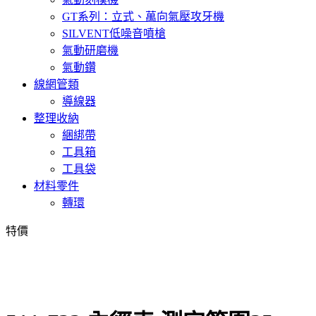
GT系列：立式、萬向氣壓攻牙機
SILVENT低噪音噴槍
氣動研磨機
氣動鑽
線網管類
導線器
整理收納
綑綁帶
工具箱
工具袋
材料零件
轉環
特價