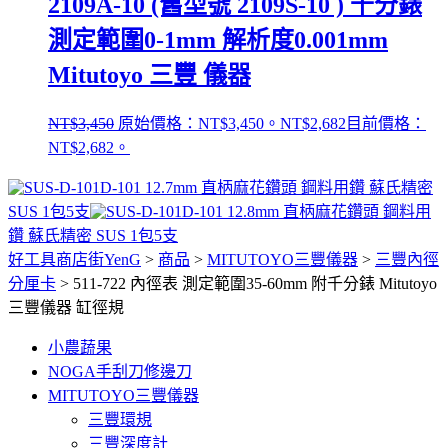
2109A-10 (舊型號 2109S-10 ) 千分錶
測定範圍0-1mm 解析度0.001mm
Mitutoyo 三豐 儀器
NT$
3,450
原始價格：NT$3,450。
NT$
2,682
目前價格：
NT$2,682。
D-101 12.7mm 直柄麻花鑽頭 鋼料用鑽 蘇氏精密
SUS 1包5支
D-101 12.8mm 直柄麻花鑽頭 鋼料用
鑽 蘇氏精密 SUS 1包5支
好工具商店街YenG
>
商品
>
MITUTOYO三豐儀器
>
三豐內徑
分厘卡
>
511-722 內徑表 測定範圍35-60mm 附千分錶 Mitutoyo
三豐儀器 缸徑規
小農蔬果
NOGA手刮刀修邊刀
MITUTOYO三豐儀器
三豐環規
三豐深度計