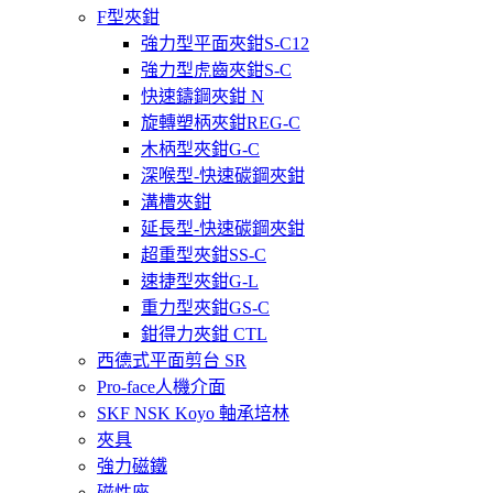
F型夾鉗
強力型平面夾鉗S-C12
強力型虎齒夾鉗S-C
快速鑄鋼夾鉗 N
旋轉塑柄夾鉗REG-C
木柄型夾鉗G-C
深喉型-快速碳鋼夾鉗
溝槽夾鉗
延長型-快速碳鋼夾鉗
超重型夾鉗SS-C
速捷型夾鉗G-L
重力型夾鉗GS-C
鉗得力夾鉗 CTL
西德式平面剪台 SR
Pro-face人機介面
SKF NSK Koyo 軸承培林
夾具
強力磁鐵
磁性座