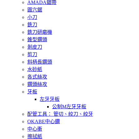
AMADA鋸帶
圓穴鋸
小刀
銑刀
銑刀研磨機
錐型鑽頭
剝皮刀
剪刀
斜柄長鑽頭
水砂紙
各式絲攻
鑽頭絲攻
牙板
左牙牙板
公制M左牙牙板
配管工具： 管切、絞刀、絞牙
OKABE中心鑽
中心衝
擦拭紙