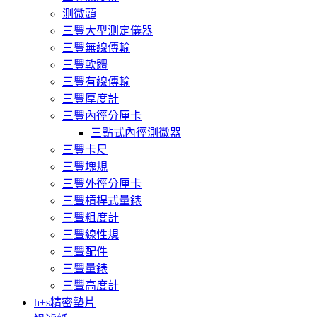
測微頭
三豐大型測定儀器
三豐無線傳輸
三豐軟體
三豐有線傳輸
三豐厚度計
三豐內徑分厘卡
三點式內徑測微器
三豐卡尺
三豐塊規
三豐外徑分厘卡
三豐槓桿式量錶
三豐粗度計
三豐線性規
三豐配件
三豐量錶
三豐高度計
h+s精密墊片