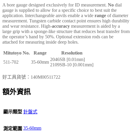
A bore gauge designed exclusively for ID measurement.
No
dial
gauge is supplied to allow for a specific choice to best suit the
application. Interchangeable anvils enable a wide
range
of diameter
measurement. Tungsten carbide contact point ensures high durability
and wear resistance. High-
accuracy
measurement is aided by a
large grip with a sponge-like structure that reduces heat transfer from
the operator’s hand by 50%. Optional extension rods can be
attached for measuring inside deep holes.
Mitutoyo No.
Range
Resolution
2046SB [0.01mm]
511-702
35-60mm
2109SB-10 [0.001mm]
好工具貨號：
140M00511722
額外資訊
顯示類型
針盤式
35-60mm
測定範圍