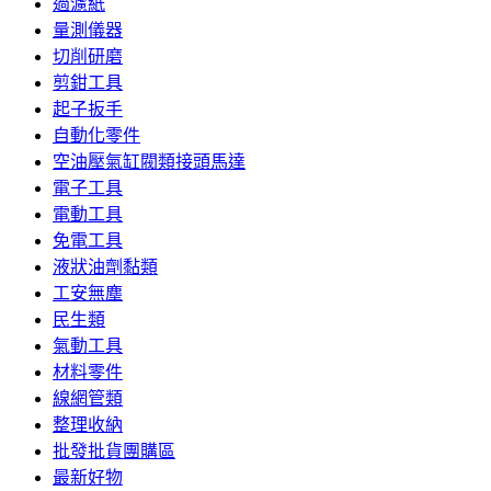
過濾紙
量測儀器
切削研磨
剪鉗工具
起子扳手
自動化零件
空油壓氣缸閥類接頭馬達
電子工具
電動工具
免電工具
液狀油劑黏類
工安無塵
民生類
氣動工具
材料零件
線網管類
整理收納
批發批貨團購區
最新好物