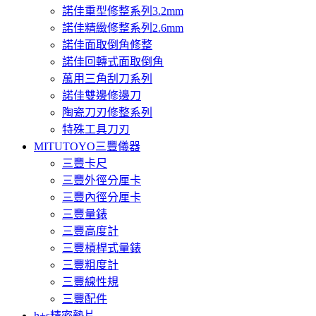
諾佳重型修整系列3.2mm
諾佳精緻修整系列2.6mm
諾佳面取倒角修整
諾佳回轉式面取倒角
萬用三角刮刀系列
諾佳雙邊修邊刀
陶瓷刀刃修整系列
特殊工具刀刃
MITUTOYO三豐儀器
三豐卡尺
三豐外徑分厘卡
三豐內徑分厘卡
三豐量錶
三豐高度計
三豐槓桿式量錶
三豐粗度計
三豐線性規
三豐配件
h+s精密墊片