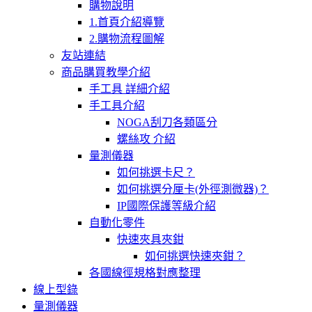
購物說明
1.首頁介紹導覽
2.購物流程圖解
友站連結
商品購買教學介紹
手工具 詳細介紹
手工具介紹
NOGA刮刀各類區分
螺絲攻 介紹
量測儀器
如何挑選卡尺？
如何挑選分厘卡(外徑測微器)？
IP國際保護等級介紹
自動化零件
快速夾具夾鉗
如何挑選快速夾鉗？
各國線徑規格對應整理
線上型錄
量測儀器