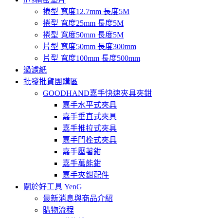
捲型 寬度12.7mm 長度5M
捲型 寬度25mm 長度5M
捲型 寬度50mm 長度5M
片型 寬度50mm 長度300mm
片型 寬度100mm 長度500mm
過濾紙
批發批貨團購區
GOODHAND嘉手快速夾具夾鉗
嘉手水平式夾具
嘉手垂直式夾具
嘉手推拉式夾具
嘉手門栓式夾具
嘉手壓著鉗
嘉手萬能鉗
嘉手夾鉗配件
關於好工具 YenG
最新消息與商品介紹
購物流程