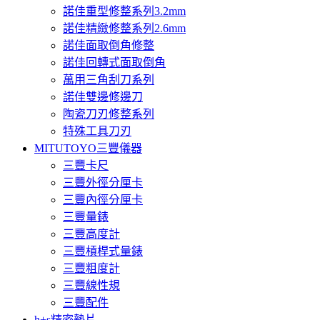
諾佳重型修整系列3.2mm
諾佳精緻修整系列2.6mm
諾佳面取倒角修整
諾佳回轉式面取倒角
萬用三角刮刀系列
諾佳雙邊修邊刀
陶瓷刀刃修整系列
特殊工具刀刃
MITUTOYO三豐儀器
三豐卡尺
三豐外徑分厘卡
三豐內徑分厘卡
三豐量錶
三豐高度計
三豐槓桿式量錶
三豐粗度計
三豐線性規
三豐配件
h+s精密墊片