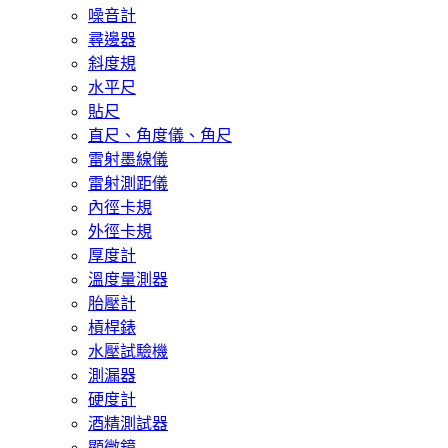
噪音計
尋邊器
斜度規
水平尺
貼尺
直尺、角度儀、角尺
雷射墨線儀
雷射測距儀
內徑卡規
外徑卡規
厚度計
溫度量測器
胎壓計
槓桿錶
水壓試驗機
測漏器
硬度計
酒精測試器
顯微鏡