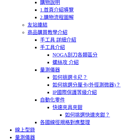
購物說明
1.首頁介紹導覽
2.購物流程圖解
友站連結
商品購買教學介紹
手工具 詳細介紹
手工具介紹
NOGA刮刀各類區分
螺絲攻 介紹
量測儀器
如何挑選卡尺？
如何挑選分厘卡(外徑測微器)？
IP國際保護等級介紹
自動化零件
快速夾具夾鉗
如何挑選快速夾鉗？
各國線徑規格對應整理
線上型錄
量測儀器