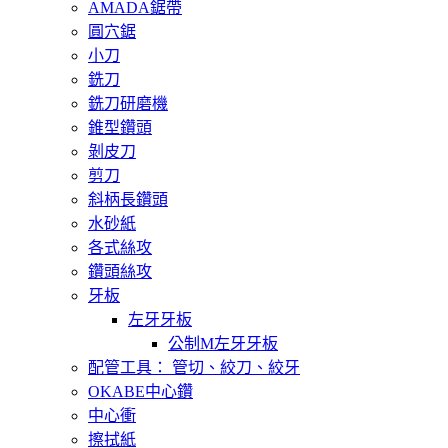
AMADA鋸帶
圓穴鋸
小刀
銑刀
銑刀研磨機
錐型鑽頭
剝皮刀
剪刀
斜柄長鑽頭
水砂紙
各式絲攻
鑽頭絲攻
牙板
左牙牙板
公制M左牙牙板
配管工具： 管切、絞刀、絞牙
OKABE中心鑽
中心衝
擦拭紙