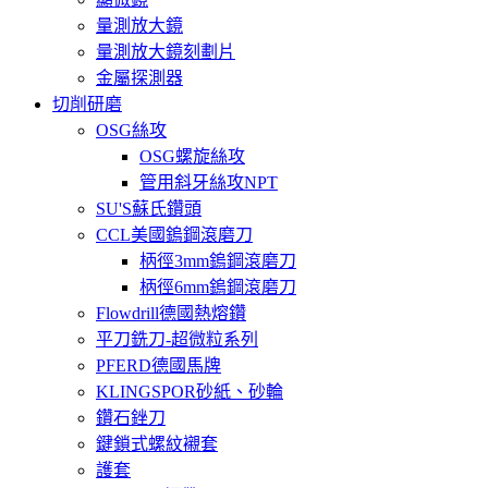
量測放大鏡
量測放大鏡刻劃片
金屬探測器
切削研磨
OSG絲攻
OSG螺旋絲攻
管用斜牙絲攻NPT
SU'S蘇氏鑽頭
CCL美國鎢鋼滾磨刀
柄徑3mm鎢鋼滾磨刀
柄徑6mm鎢鋼滾磨刀
Flowdrill德國熱熔鑽
平刀銑刀-超微粒系列
PFERD德國馬牌
KLINGSPOR砂紙、砂輪
鑽石銼刀
鍵鎖式螺紋襯套
護套