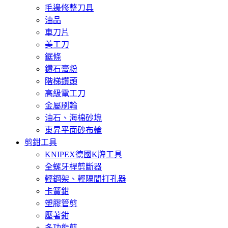
毛邊修整刀具
油品
車刀片
美工刀
鋸條
鑽石膏粉
階梯鑽頭
高級電工刀
金屬刷輪
油石、海棉砂塊
東昇平面砂布輪
剪鉗工具
KNIPEX德國K牌工具
全螺牙桿剪斷器
輕鋼架、輕隔間打孔器
卡簧鉗
塑膠管剪
壓著鉗
多功能剪